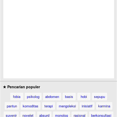
★ Pencarian populer
fobia
psikolog
abdomen
basis
hobi
sepupu
pantun
komoditas
terapi
mengoleksi
inisiatif
karmina
suvenir
novelet
absurd
monolog
rasional
berkonsultasi