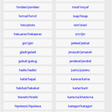
fondasi/pondasi
insaf/insyaf
formal/formil
isap/hisap
foto/photo
istri/isteri
frekuensi/frekwensi
izin/ijin
gizi/gisi
jadwal/jadual
gladi/geladi
jenazah/jenasah
gubuk/gubug
jenderal/jendral
hadis/hadist
justru/justeru
hafal/hapal
karena/karna
hakikat/hakekat
karier/karir
hierarki/hirarki
karisma/kharisma
hipotesis/hipotesa
kategori/katagori