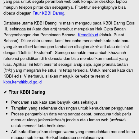
yang pas untuk segala perambah web baik komputer desktop, laptop
maupun telepon pintar dan sebagainya. Fitur-fitur selengkapnya bisa
dibaca dibagian
Fitur KBBI Daring
.
Database utama KBBI Daring ini masih mengacu pada KBBI Daring Edisi
III, sehingga isi (kata dan arti) tersebut merupakan Hak Cipta Badan
Pengembangan dan Pembinaan Bahasa,
Kemdikbud
(dahulu Pusat
Bahasa). Diluar data utama, kami berusaha menambah kata-kata baru
yang akan diberi keterangan tambahan dibagian akhir arti atau definisi
dengan "Definisi Eksternal". Semoga semakin menambah khazanah
referensi pendidikan di Indonesia dan bisa memberikan manfaat yang
luas. Aplikasi ini lebih bersifat sebagai arsip saja, agar pranala/tautan
(
link
) yang mengarah ke situs ini tetap tersedia. Untuk mencari kata dari
KBBI edisi V (terbaru), silakan merujuk ke website resmi di
kbbi.kemdikbud.go.id
✔ Fitur KBBI Daring
Pencarian satu kata atau banyak kata sekaligus
Tampilan yang sederhana dan ringan untuk kemudahan penggunaan
Proses pengambilan data yang sangat cepat, pengguna tidak perlu
memuat ulang (
reload/refresh
) jendela atau laman web (
website
)
untuk mencari kata berikutnya
Arti kata ditampilkan dengan warna yang memudahkan mencari lema
maupun sub lema. Berikut beberapa penjelasannya: