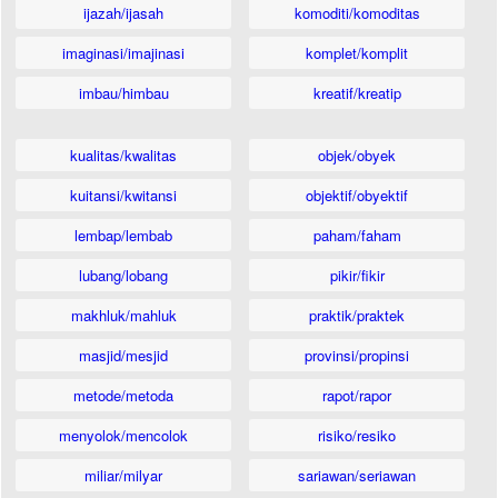
ijazah/ijasah
komoditi/komoditas
imaginasi/imajinasi
komplet/komplit
imbau/himbau
kreatif/kreatip
kualitas/kwalitas
objek/obyek
kuitansi/kwitansi
objektif/obyektif
lembap/lembab
paham/faham
lubang/lobang
pikir/fikir
makhluk/mahluk
praktik/praktek
masjid/mesjid
provinsi/propinsi
metode/metoda
rapot/rapor
menyolok/mencolok
risiko/resiko
miliar/milyar
sariawan/seriawan