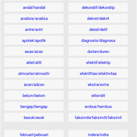
andal/handal
dekoratif/dekoratip
analisis/analisa
dekret/dekrit
antre/antri
detail/detil
apotek/apotik
diagnosis/diagnosa
asas/azaz
durian/duren
atlet/atlit
efektif/efektip
atmosfer/atmosfir
efektifitas/efektivitas
azan/adzan
ekstra/extra
belum/belom
elite/elit
bengep/bengap
embus/hembus
besok/esok
faksimile/faksimili/faksimil
februari/pebruari
indera/indra