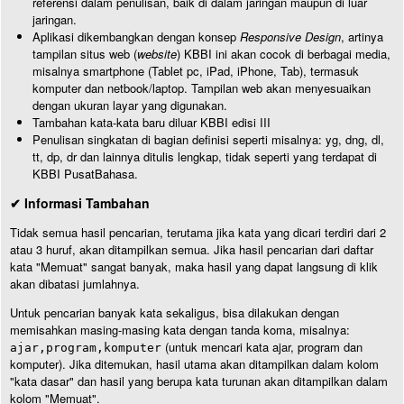
referensi dalam penulisan, baik di dalam jaringan maupun di luar
jaringan.
Aplikasi dikembangkan dengan konsep
Responsive Design
, artinya
tampilan situs web (
website
) KBBI ini akan cocok di berbagai media,
misalnya smartphone (Tablet pc, iPad, iPhone, Tab), termasuk
komputer dan netbook/laptop. Tampilan web akan menyesuaikan
dengan ukuran layar yang digunakan.
Tambahan kata-kata baru diluar KBBI edisi III
Penulisan singkatan di bagian definisi seperti misalnya: yg, dng, dl,
tt, dp, dr dan lainnya ditulis lengkap, tidak seperti yang terdapat di
KBBI PusatBahasa.
✔ Informasi Tambahan
Tidak semua hasil pencarian, terutama jika kata yang dicari terdiri dari 2
atau 3 huruf, akan ditampilkan semua. Jika hasil pencarian dari daftar
kata "Memuat" sangat banyak, maka hasil yang dapat langsung di klik
akan dibatasi jumlahnya.
Untuk pencarian banyak kata sekaligus, bisa dilakukan dengan
memisahkan masing-masing kata dengan tanda koma, misalnya:
(untuk mencari kata ajar, program dan
ajar,program,komputer
komputer). Jika ditemukan, hasil utama akan ditampilkan dalam kolom
"kata dasar" dan hasil yang berupa kata turunan akan ditampilkan dalam
kolom "Memuat".