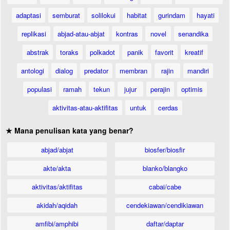
adaptasi
semburat
solilokui
habitat
gurindam
hayati
replikasi
abjad-atau-abjat
kontras
novel
senandika
abstrak
toraks
polkadot
panik
favorit
kreatif
antologi
dialog
predator
membran
rajin
mandiri
populasi
ramah
tekun
jujur
perajin
optimis
aktivitas-atau-aktifitas
untuk
cerdas
★ Mana penulisan kata yang benar?
abjad/abjat
biosfer/biosfir
akte/akta
blanko/blangko
aktivitas/aktifitas
cabai/cabe
akidah/aqidah
cendekiawan/cendikiawan
amfibi/amphibi
daftar/daptar