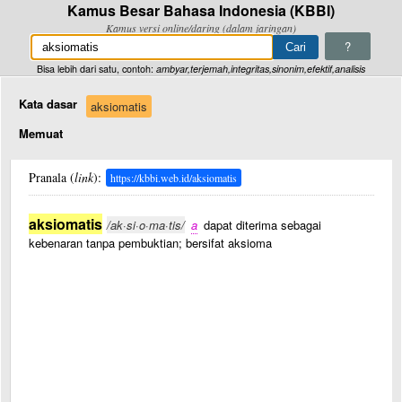
Kamus Besar Bahasa Indonesia (KBBI)
Kamus versi online/daring (dalam jaringan)
?
Bisa lebih dari satu, contoh:
ambyar,terjemah,integritas,sinonim,efektif,analisis
Kata dasar
aksiomatis
Memuat
Pranala (
link
):
https://kbbi.web.id/aksiomatis
aksiomatis
/ak·si·o·ma·tis/
a
dapat diterima sebagai
kebenaran tanpa pembuktian; bersifat aksioma