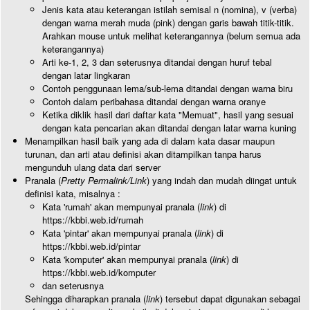
Jenis kata atau keterangan istilah semisal n (nomina), v (verba)
dengan warna merah muda (pink) dengan garis bawah titik-titik.
Arahkan mouse untuk melihat keterangannya (belum semua ada
keterangannya)
Arti ke-1, 2, 3 dan seterusnya ditandai dengan huruf tebal
dengan latar lingkaran
Contoh penggunaan lema/sub-lema ditandai dengan warna biru
Contoh dalam peribahasa ditandai dengan warna oranye
Ketika diklik hasil dari daftar kata "Memuat", hasil yang sesuai
dengan kata pencarian akan ditandai dengan latar warna kuning
Menampilkan hasil baik yang ada di dalam kata dasar maupun
turunan, dan arti atau definisi akan ditampilkan tanpa harus
mengunduh ulang data dari server
Pranala (
Pretty Permalink/Link
) yang indah dan mudah diingat untuk
definisi kata, misalnya :
Kata 'rumah' akan mempunyai pranala (
link
) di
https://kbbi.web.id/rumah
Kata 'pintar' akan mempunyai pranala (
link
) di
https://kbbi.web.id/pintar
Kata 'komputer' akan mempunyai pranala (
link
) di
https://kbbi.web.id/komputer
dan seterusnya
Sehingga diharapkan pranala (
link
) tersebut dapat digunakan sebagai