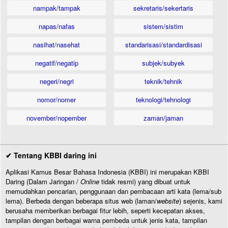
nampak/tampak
sekretaris/sekertaris
napas/nafas
sistem/sistim
nasihat/nasehat
standarisasi/standardisasi
negatif/negatip
subjek/subyek
negeri/negri
teknik/tehnik
nomor/nomer
teknologi/tehnologi
november/nopember
zaman/jaman
✔ Tentang KBBI daring ini
Aplikasi Kamus Besar Bahasa Indonesia (KBBI) ini merupakan KBBI
Daring (Dalam Jaringan /
Online
tidak resmi) yang dibuat untuk
memudahkan pencarian, penggunaan dan pembacaan arti kata (lema/sub
lema). Berbeda dengan beberapa situs web (laman/
website
) sejenis, kami
berusaha memberikan berbagai fitur lebih, seperti kecepatan akses,
tampilan dengan berbagai warna pembeda untuk jenis kata, tampilan