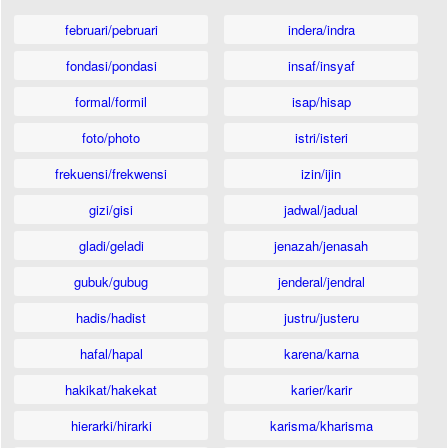
februari/pebruari
indera/indra
fondasi/pondasi
insaf/insyaf
formal/formil
isap/hisap
foto/photo
istri/isteri
frekuensi/frekwensi
izin/ijin
gizi/gisi
jadwal/jadual
gladi/geladi
jenazah/jenasah
gubuk/gubug
jenderal/jendral
hadis/hadist
justru/justeru
hafal/hapal
karena/karna
hakikat/hakekat
karier/karir
hierarki/hirarki
karisma/kharisma