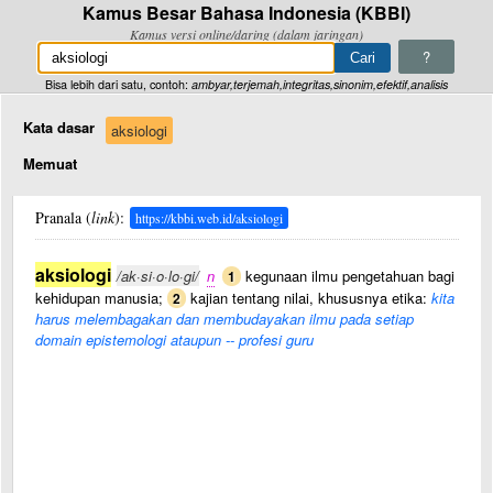
Kamus Besar Bahasa Indonesia (KBBI)
Kamus versi online/daring (dalam jaringan)
?
Bisa lebih dari satu, contoh:
ambyar,terjemah,integritas,sinonim,efektif,analisis
Kata dasar
aksiologi
Memuat
Pranala (
link
):
https://kbbi.web.id/aksiologi
aksiologi
/ak·si·o·lo·gi/
n
kegunaan ilmu pengetahuan bagi
1
kehidupan manusia;
kajian tentang nilai, khususnya etika:
kita
2
harus melembagakan dan membudayakan ilmu pada setiap
domain epistemologi ataupun -- profesi guru