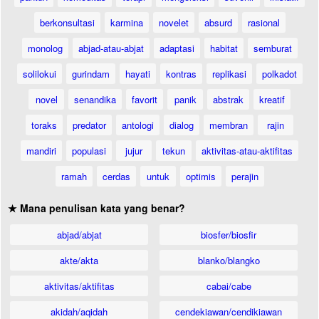
berkonsultasi
karmina
novelet
absurd
rasional
monolog
abjad-atau-abjat
adaptasi
habitat
semburat
solilokui
gurindam
hayati
kontras
replikasi
polkadot
novel
senandika
favorit
panik
abstrak
kreatif
toraks
predator
antologi
dialog
membran
rajin
mandiri
populasi
jujur
tekun
aktivitas-atau-aktifitas
ramah
cerdas
untuk
optimis
perajin
★ Mana penulisan kata yang benar?
abjad/abjat
biosfer/biosfir
akte/akta
blanko/blangko
aktivitas/aktifitas
cabai/cabe
akidah/aqidah
cendekiawan/cendikiawan