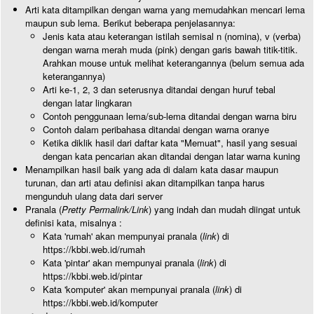
Arti kata ditampilkan dengan warna yang memudahkan mencari lema
maupun sub lema. Berikut beberapa penjelasannya:
Jenis kata atau keterangan istilah semisal n (nomina), v (verba)
dengan warna merah muda (pink) dengan garis bawah titik-titik.
Arahkan mouse untuk melihat keterangannya (belum semua ada
keterangannya)
Arti ke-1, 2, 3 dan seterusnya ditandai dengan huruf tebal
dengan latar lingkaran
Contoh penggunaan lema/sub-lema ditandai dengan warna biru
Contoh dalam peribahasa ditandai dengan warna oranye
Ketika diklik hasil dari daftar kata "Memuat", hasil yang sesuai
dengan kata pencarian akan ditandai dengan latar warna kuning
Menampilkan hasil baik yang ada di dalam kata dasar maupun
turunan, dan arti atau definisi akan ditampilkan tanpa harus
mengunduh ulang data dari server
Pranala (
Pretty Permalink/Link
) yang indah dan mudah diingat untuk
definisi kata, misalnya :
Kata 'rumah' akan mempunyai pranala (
link
) di
https://kbbi.web.id/rumah
Kata 'pintar' akan mempunyai pranala (
link
) di
https://kbbi.web.id/pintar
Kata 'komputer' akan mempunyai pranala (
link
) di
https://kbbi.web.id/komputer