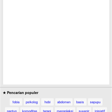
★ Pencarian populer
fobia
psikolog
hobi
abdomen
basis
sepupu
pantun
komoditas
terapi
mengoleksi
suvenir
inisiatif