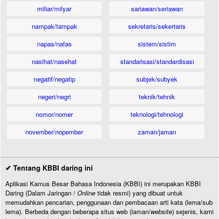
miliar/milyar
sariawan/seriawan
nampak/tampak
sekretaris/sekertaris
napas/nafas
sistem/sistim
nasihat/nasehat
standarisasi/standardisasi
negatif/negatip
subjek/subyek
negeri/negri
teknik/tehnik
nomor/nomer
teknologi/tehnologi
november/nopember
zaman/jaman
✔ Tentang KBBI daring ini
Aplikasi Kamus Besar Bahasa Indonesia (KBBI) ini merupakan KBBI
Daring (Dalam Jaringan /
Online
tidak resmi) yang dibuat untuk
memudahkan pencarian, penggunaan dan pembacaan arti kata (lema/sub
lema). Berbeda dengan beberapa situs web (laman/
website
) sejenis, kami