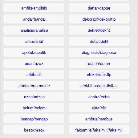
amfibi/amphibi
daftar/daptar
andal/handal
dekoratif/dekoratip
analisis/analisa
dekret/dekrit
antre/antri
detail/detil
apotek/apotik
diagnosis/diagnosa
asas/azaz
durian/duren
atlet/atlit
efektif/efektip
atmosfer/atmosfir
efektifitas/efektivitas
azan/adzan
ekstra/extra
belum/belom
elite/elit
bengep/bengap
embus/hembus
besok/esok
faksimile/faksimili/faksimil