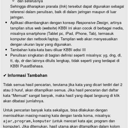
dan seterusnya
Sehingga diharapkan pranala (
link
) tersebut dapat digunakan sebagai
referensi dalam penulisan, baik di dalam jaringan maupun di luar
jaringan.
Aplikasi dikembangkan dengan konsep
Responsive Design
, artinya
tampilan situs web (
website
) KBBI ini akan cocok di berbagai media,
misalnya smartphone (Tablet pc, iPad, iPhone, Tab), termasuk
komputer dan netbook/laptop. Tampilan web akan menyesuaikan
dengan ukuran layar yang digunakan.
Tambahan kata-kata baru diluar KBBI edisi III
Penulisan singkatan di bagian definisi seperti misalnya: yg, dng, dl,
tt, dp, dr dan lainnya ditulis lengkap, tidak seperti yang terdapat di
KBBI PusatBahasa.
✔ Informasi Tambahan
Tidak semua hasil pencarian, terutama jika kata yang dicari terdiri dari 2
atau 3 huruf, akan ditampilkan semua. Jika hasil pencarian dari daftar
kata "Memuat" sangat banyak, maka hasil yang dapat langsung di klik
akan dibatasi jumlahnya.
Untuk pencarian banyak kata sekaligus, bisa dilakukan dengan
memisahkan masing-masing kata dengan tanda koma, misalnya:
(untuk mencari kata ajar, program dan
ajar,program,komputer
komputer). Jika ditemukan, hasil utama akan ditampilkan dalam kolom