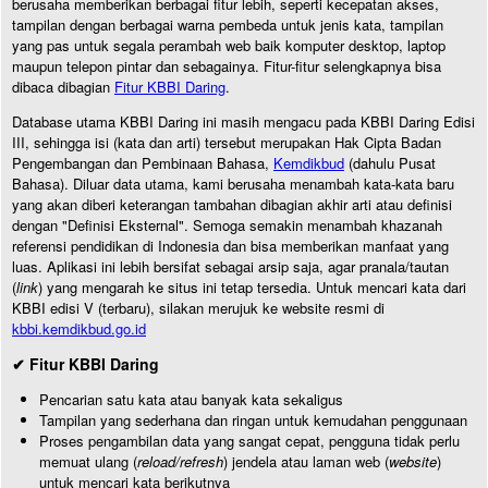
berusaha memberikan berbagai fitur lebih, seperti kecepatan akses,
tampilan dengan berbagai warna pembeda untuk jenis kata, tampilan
yang pas untuk segala perambah web baik komputer desktop, laptop
maupun telepon pintar dan sebagainya. Fitur-fitur selengkapnya bisa
dibaca dibagian
Fitur KBBI Daring
.
Database utama KBBI Daring ini masih mengacu pada KBBI Daring Edisi
III, sehingga isi (kata dan arti) tersebut merupakan Hak Cipta Badan
Pengembangan dan Pembinaan Bahasa,
Kemdikbud
(dahulu Pusat
Bahasa). Diluar data utama, kami berusaha menambah kata-kata baru
yang akan diberi keterangan tambahan dibagian akhir arti atau definisi
dengan "Definisi Eksternal". Semoga semakin menambah khazanah
referensi pendidikan di Indonesia dan bisa memberikan manfaat yang
luas. Aplikasi ini lebih bersifat sebagai arsip saja, agar pranala/tautan
(
link
) yang mengarah ke situs ini tetap tersedia. Untuk mencari kata dari
KBBI edisi V (terbaru), silakan merujuk ke website resmi di
kbbi.kemdikbud.go.id
✔ Fitur KBBI Daring
Pencarian satu kata atau banyak kata sekaligus
Tampilan yang sederhana dan ringan untuk kemudahan penggunaan
Proses pengambilan data yang sangat cepat, pengguna tidak perlu
memuat ulang (
reload/refresh
) jendela atau laman web (
website
)
untuk mencari kata berikutnya