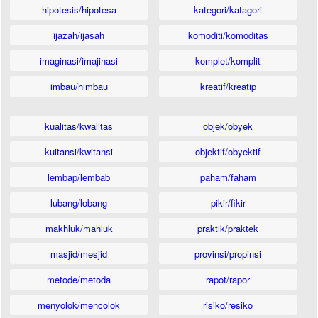
hipotesis/hipotesa
kategori/katagori
ijazah/ijasah
komoditi/komoditas
imaginasi/imajinasi
komplet/komplit
imbau/himbau
kreatif/kreatip
kualitas/kwalitas
objek/obyek
kuitansi/kwitansi
objektif/obyektif
lembap/lembab
paham/faham
lubang/lobang
pikir/fikir
makhluk/mahluk
praktik/praktek
masjid/mesjid
provinsi/propinsi
metode/metoda
rapot/rapor
menyolok/mencolok
risiko/resiko