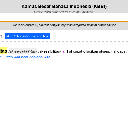
Kamus Besar Bahasa Indonesia (KBBI)
Kamus versi online/daring (dalam jaringan)
Bisa lebih dari satu, contoh:
ambyar,terjemah,integritas,sinonim,efektif,analisis
k
):
https://kbbi.web.id/aksesibilitas
itas
/ak·se·si·bi·li·tas/
/aksésibilitas/
n
hal dapat dijadikan akses; hal dapat 
 -- guru dan pers nasional kita