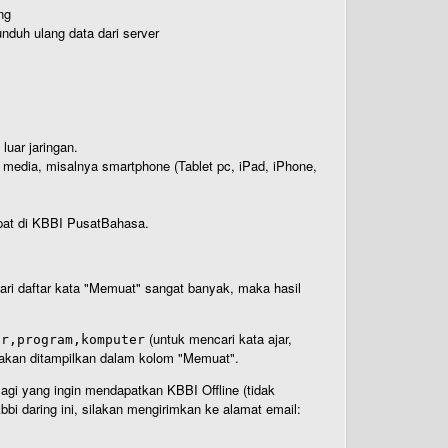
ng
nduh ulang data dari server
luar jaringan.
i media, misalnya smartphone (Tablet pc, iPad, iPhone,
rdapat di KBBI PusatBahasa.
 dari daftar kata "Memuat" sangat banyak, maka hasil
(untuk mencari kata ajar,
ar,program,komputer
n akan ditampilkan dalam kolom "Memuat".
Bagi yang ingin mendapatkan KBBI Offline (tidak
bi daring ini, silakan mengirimkan ke alamat email: