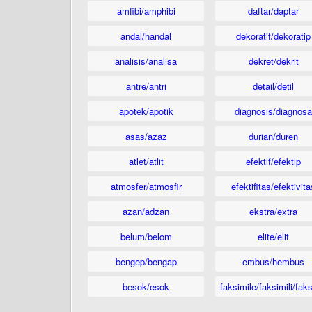
amfibi/amphibi
daftar/daptar
andal/handal
dekoratif/dekoratip
analisis/analisa
dekret/dekrit
antre/antri
detail/detil
apotek/apotik
diagnosis/diagnosa
asas/azaz
durian/duren
atlet/atlit
efektif/efektip
atmosfer/atmosfir
efektifitas/efektivita
azan/adzan
ekstra/extra
belum/belom
elite/elit
bengep/bengap
embus/hembus
besok/esok
faksimile/faksimili/faks