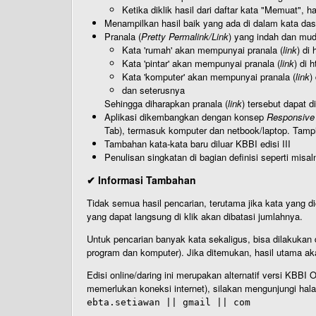
Ketika diklik hasil dari daftar kata "Memuat", 
Menampilkan hasil baik yang ada di dalam kata dasa
Pranala (
Pretty Permalink/Link
) yang indah dan muda
Kata 'rumah' akan mempunyai pranala (
link
) di
Kata 'pintar' akan mempunyai pranala (
link
) di 
Kata 'komputer' akan mempunyai pranala (
link
)
dan seterusnya
Sehingga diharapkan pranala (
link
) tersebut dapat d
Aplikasi dikembangkan dengan konsep
Responsive
Tab), termasuk komputer dan netbook/laptop. Tamp
Tambahan kata-kata baru diluar KBBI edisi III
Penulisan singkatan di bagian definisi seperti misal
✔ Informasi Tambahan
Tidak semua hasil pencarian, terutama jika kata yang di
yang dapat langsung di klik akan dibatasi jumlahnya.
Untuk pencarian banyak kata sekaligus, bisa dilakuk
program dan komputer). Jika ditemukan, hasil utama ak
Edisi online/daring ini merupakan alternatif versi KBB
memerlukan koneksi internet), silakan mengunjungi hal
ebta.setiawan || gmail || com