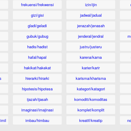
frekuensi/frekwensi
izin/ijin
gizi/gisi
jadwal/jadual
gladi/geladi
jenazah/jenasah
gubuk/gubug
jenderal/jendral
m
hadis/hadist
justru/justeru
hafal/hapal
karena/karna
hakikat/hakekat
karier/karir
s
hierarki/hirarki
karisma/kharisma
hipotesis/hipotesa
kategori/katagori
ijazah/ijasah
komoditi/komoditas
imaginasi/imajinasi
komplet/komplit
imil
imbau/himbau
kreatif/kreatip
n