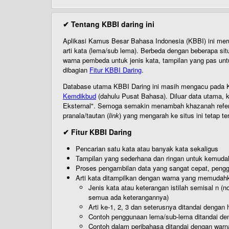
✔ Tentang KBBI daring ini
Aplikasi Kamus Besar Bahasa Indonesia (KBBI) ini me
arti kata (lema/sub lema). Berbeda dengan beberapa sit
warna pembeda untuk jenis kata, tampilan yang pas unt
dibagian
Fitur KBBI Daring
.
Database utama KBBI Daring ini masih mengacu pada KB
Kemdikbud
(dahulu Pusat Bahasa). Diluar data utama, k
Eksternal". Semoga semakin menambah khazanah referensi
pranala/tautan (
link
) yang mengarah ke situs ini tetap te
✔ Fitur KBBI Daring
Pencarian satu kata atau banyak kata sekaligus
Tampilan yang sederhana dan ringan untuk kemud
Proses pengambilan data yang sangat cepat, pengg
Arti kata ditampilkan dengan warna yang memudah
Jenis kata atau keterangan istilah semisal n (
semua ada keterangannya)
Arti ke-1, 2, 3 dan seterusnya ditandai dengan h
Contoh penggunaan lema/sub-lema ditandai den
Contoh dalam peribahasa ditandai dengan warn