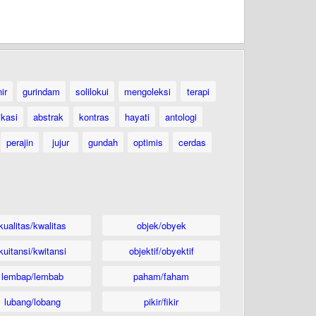
ir
gurindam
solilokui
mengoleksi
terapi
ikasi
abstrak
kontras
hayati
antologi
perajin
jujur
gundah
optimis
cerdas
kualitas/kwalitas
objek/obyek
kuitansi/kwitansi
objektif/obyektif
lembap/lembab
paham/faham
lubang/lobang
pikir/fikir