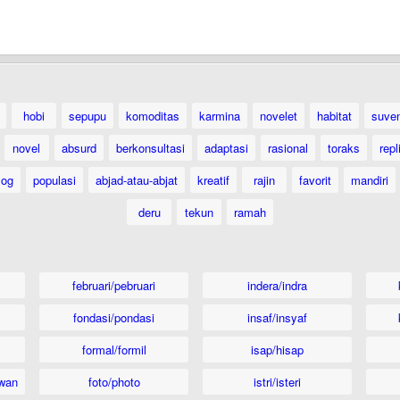
hobi
sepupu
komoditas
karmina
novelet
habitat
suven
novel
absurd
berkonsultasi
adaptasi
rasional
toraks
repl
log
populasi
abjad-atau-abjat
kreatif
rajin
favorit
mandiri
deru
tekun
ramah
februari/pebruari
indera/indra
fondasi/pondasi
insaf/insyaf
formal/formil
isap/hisap
wan
foto/photo
istri/isteri