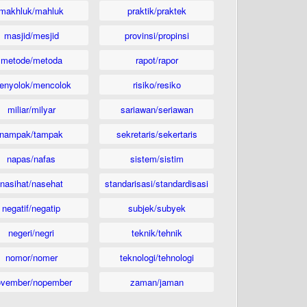
makhluk/mahluk
praktik/praktek
masjid/mesjid
provinsi/propinsi
metode/metoda
rapot/rapor
enyolok/mencolok
risiko/resiko
miliar/milyar
sariawan/seriawan
nampak/tampak
sekretaris/sekertaris
napas/nafas
sistem/sistim
nasihat/nasehat
standarisasi/standardisasi
negatif/negatip
subjek/subyek
negeri/negri
teknik/tehnik
nomor/nomer
teknologi/tehnologi
ovember/nopember
zaman/jaman