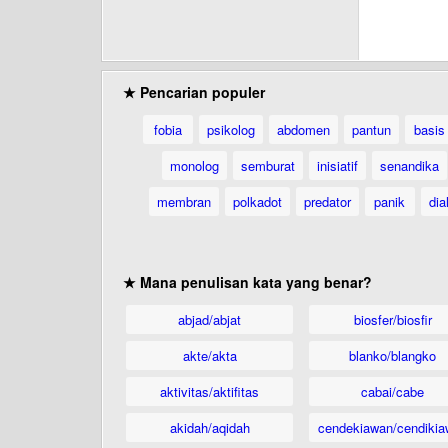
★ Pencarian populer
fobia
psikolog
abdomen
pantun
basis
monolog
semburat
inisiatif
senandika
membran
polkadot
predator
panik
dia
★ Mana penulisan kata yang benar?
abjad/abjat
biosfer/biosfir
akte/akta
blanko/blangko
aktivitas/aktifitas
cabai/cabe
akidah/aqidah
cendekiawan/cendikia