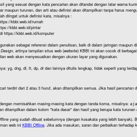
hasil yang sesuai dengan kata pencarian akan ditandai dengan latar warna kuni
r maupun turunan, dan arti atau definisi akan ditampilkan tanpa harus mengu
h diingat untuk definisi kata, misalnya :
 https://kbbi.web.id/rumah
https://kbbi.web.id/pintar
 di https://kbbi.web.id/komputer
igunakan sebagai referensi dalam penulisan, baik di dalam jaringan maupun di 
 Design
, artinya tampilan situs web (
website
) KBBI ini akan cocok di berbaga
ilan web akan menyesuaikan dengan ukuran layar yang digunakan.
nya: yg, dng, dl, tt, dp, dr dan lainnya ditulis lengkap, tidak seperti yang te
cari terdiri dari 2 atau 3 huruf, akan ditampilkan semua. Jika hasil pencarian
an dengan memisahkan masing-masing kata dengan tanda koma, misalnya:
aj
an ditampilkan dalam kolom "kata dasar" dan hasil yang berupa kata turuna
I Offline yang sudah dibuat sebelumnya (dengan kosakata yang lebih banyak). 
aman web ini
KBBI Offline
. Jika ada masukan, saran dan perbaikan terhadap kb