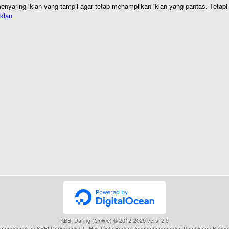
nyaring iklan yang tampil agar tetap menampilkan iklan yang pantas. Tetapi j
klan
KBBI Daring (
) © 2012-2025 versi 2.9
Online
menggunakan KBBI Daring edisi III, Hak Cipta Badan Pengembangan dan Pembinaan Bahas