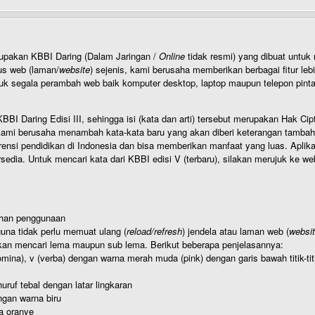
rupakan KBBI Daring (Dalam Jaringan /
Online
tidak resmi) yang dibuat unt
us web (laman/
website
) sejenis, kami berusaha memberikan berbagai fitur leb
uk segala perambah web baik komputer desktop, laptop maupun telepon pintar 
BI Daring Edisi III, sehingga isi (kata dan arti) tersebut merupakan Hak
ami berusaha menambah kata-kata baru yang akan diberi keterangan tambahan d
 pendidikan di Indonesia dan bisa memberikan manfaat yang luas. Aplikasi i
rsedia. Untuk mencari kata dari KBBI edisi V (terbaru), silakan merujuk ke we
ahan penggunaan
una tidak perlu memuat ulang (
reload/refresh
) jendela atau laman web (
websi
kan mencari lema maupun sub lema. Berikut beberapa penjelasannya:
nomina), v (verba) dengan warna merah muda (pink) dengan garis bawah titik-
uruf tebal dengan latar lingkaran
gan warna biru
a oranye