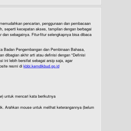
uk memudahkan pencarian, penggunaan dan pembacaan
ih, seperti kecepatan akses, tampilan dengan berbagai
dan sebagainya. Fitur-fitur selengkapnya bisa dibaca
 Cipta Badan Pengembangan dan Pembinaan Bahasa,
ibagian akhir arti atau definisi dengan "Definisi
ni lebih bersifat sebagai arsip saja, agar
bsite resmi di
kbbi.kemdikbud.go.id
te
) untuk mencari kata berikutnya
titik. Arahkan mouse untuk melihat keterangannya (belum