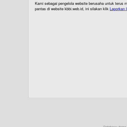
Kami sebagai pengelola website berusaha untuk terus me
pantas di website kbbi.web.id, ini silakan klik
Laporkan I
Database utama 