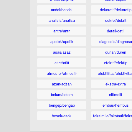
andal/handal
dekoratif/dekoratip
analisis/analisa
dekret/dekrit
antre/antri
detail/detil
apotek/apotik
diagnosis/diagnosa
asas/azaz
durian/duren
atlet/atlit
efektif/efektip
atmosfer/atmosfir
efektifitas/efektivita
azan/adzan
ekstra/extra
belum/belom
elite/elit
bengep/bengap
embus/hembus
besok/esok
faksimile/faksimili/faks