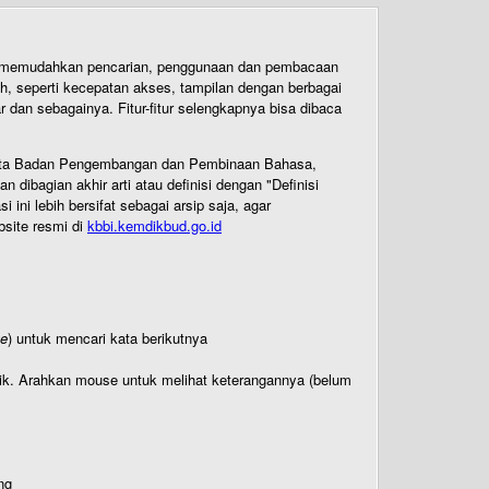
uk memudahkan pencarian, penggunaan dan pembacaan
ih, seperti kecepatan akses, tampilan dengan berbagai
dan sebagainya. Fitur-fitur selengkapnya bisa dibaca
 Cipta Badan Pengembangan dan Pembinaan Bahasa,
ibagian akhir arti atau definisi dengan "Definisi
ni lebih bersifat sebagai arsip saja, agar
bsite resmi di
kbbi.kemdikbud.go.id
te
) untuk mencari kata berikutnya
titik. Arahkan mouse untuk melihat keterangannya (belum
ng