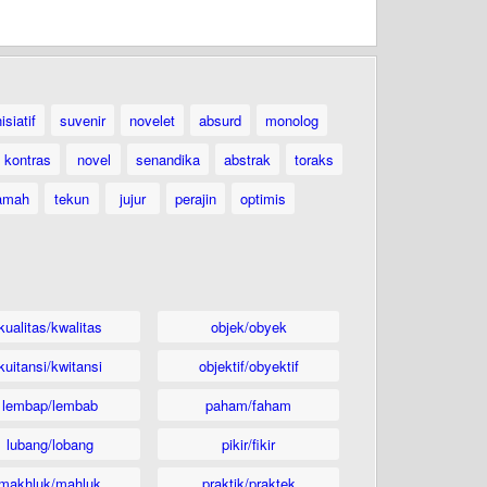
nisiatif
suvenir
novelet
absurd
monolog
kontras
novel
senandika
abstrak
toraks
amah
tekun
jujur
perajin
optimis
kualitas/kwalitas
objek/obyek
kuitansi/kwitansi
objektif/obyektif
lembap/lembab
paham/faham
lubang/lobang
pikir/fikir
makhluk/mahluk
praktik/praktek