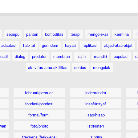
sepupu
pantun
komoditas
terapi
mengoleksi
karmina
i
adaptasi
habitat
gurindam
hayati
replikasi
abjad-atau-abjat
eatif
dialog
predator
membran
rajin
mandiri
populasi
r
aktivitas-atau-aktifitas
cerdas
mengelak
februari/pebruari
indera/indra
fondasi/pondasi
insaf/insyaf
formal/formil
isap/hisap
wan
foto/photo
istri/isteri
frekuensi/frekwensi
izin/ijin