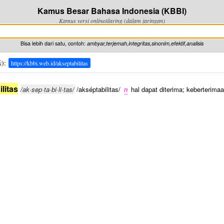
Kamus Besar Bahasa Indonesia (KBBI)
Kamus versi online/daring (dalam jaringan)
Bisa lebih dari satu, contoh:
ambyar,terjemah,integritas,sinonim,efektif,analisis
k
):
https://kbbi.web.id/akseptabilitas
litas
/ak·sep·ta·bi·li·tas/
/akséptabilitas/
n
hal dapat diterima; keberterimaan