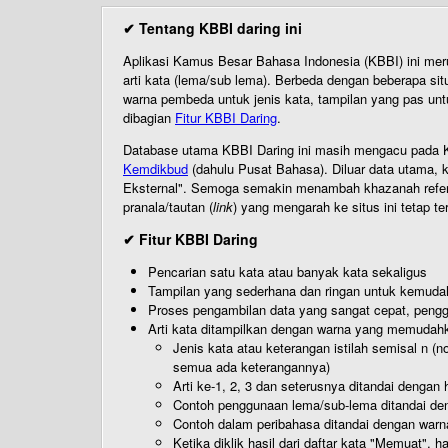
✔ Tentang KBBI daring ini
Aplikasi Kamus Besar Bahasa Indonesia (KBBI) ini me
arti kata (lema/sub lema). Berbeda dengan beberapa sit
warna pembeda untuk jenis kata, tampilan yang pas unt
dibagian
Fitur KBBI Daring
.
Database utama KBBI Daring ini masih mengacu pada KB
Kemdikbud
(dahulu Pusat Bahasa). Diluar data utama, k
Eksternal". Semoga semakin menambah khazanah referensi
pranala/tautan (
link
) yang mengarah ke situs ini tetap te
✔ Fitur KBBI Daring
Pencarian satu kata atau banyak kata sekaligus
Tampilan yang sederhana dan ringan untuk kemud
Proses pengambilan data yang sangat cepat, pengg
Arti kata ditampilkan dengan warna yang memudah
Jenis kata atau keterangan istilah semisal n (
semua ada keterangannya)
Arti ke-1, 2, 3 dan seterusnya ditandai dengan h
Contoh penggunaan lema/sub-lema ditandai den
Contoh dalam peribahasa ditandai dengan warn
Ketika diklik hasil dari daftar kata "Memuat", 