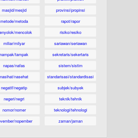
masjid/mesjid
provinsi/propinsi
metode/metoda
rapot/rapor
enyolok/mencolok
risiko/resiko
miliar/milyar
sariawan/seriawan
nampak/tampak
sekretaris/sekertaris
napas/nafas
sistem/sistim
nasihat/nasehat
standarisasi/standardisasi
negatif/negatip
subjek/subyek
negeri/negri
teknik/tehnik
nomor/nomer
teknologi/tehnologi
ovember/nopember
zaman/jaman