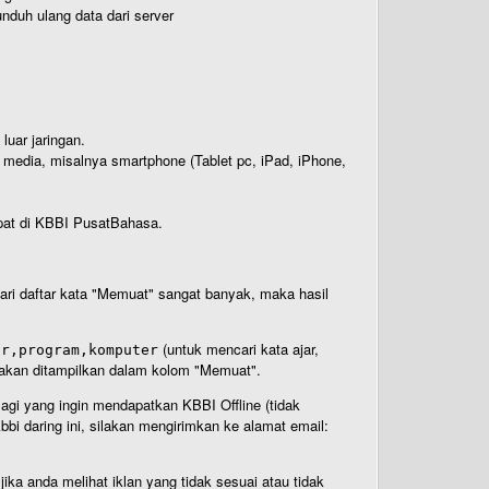
nduh ulang data dari server
luar jaringan.
i media, misalnya smartphone (Tablet pc, iPad, iPhone,
rdapat di KBBI PusatBahasa.
 dari daftar kata "Memuat" sangat banyak, maka hasil
(untuk mencari kata ajar,
ar,program,komputer
n akan ditampilkan dalam kolom "Memuat".
Bagi yang ingin mendapatkan KBBI Offline (tidak
bi daring ini, silakan mengirimkan ke alamat email:
ika anda melihat iklan yang tidak sesuai atau tidak