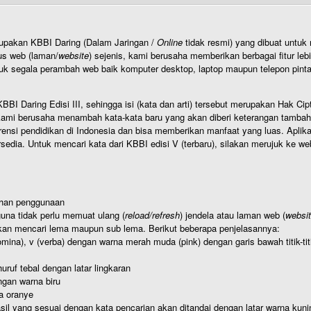
rupakan KBBI Daring (Dalam Jaringan /
Online
tidak resmi) yang dibuat unt
us web (laman/
website
) sejenis, kami berusaha memberikan berbagai fitur leb
uk segala perambah web baik komputer desktop, laptop maupun telepon pintar 
BI Daring Edisi III, sehingga isi (kata dan arti) tersebut merupakan Hak
ami berusaha menambah kata-kata baru yang akan diberi keterangan tambahan d
 pendidikan di Indonesia dan bisa memberikan manfaat yang luas. Aplikasi i
rsedia. Untuk mencari kata dari KBBI edisi V (terbaru), silakan merujuk ke we
ahan penggunaan
una tidak perlu memuat ulang (
reload/refresh
) jendela atau laman web (
websi
kan mencari lema maupun sub lema. Berikut beberapa penjelasannya:
nomina), v (verba) dengan warna merah muda (pink) dengan garis bawah titik-
uruf tebal dengan latar lingkaran
gan warna biru
a oranye
hasil yang sesuai dengan kata pencarian akan ditandai dengan latar warna kuni