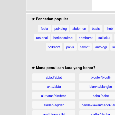
★ Pencarian populer
fobia
psikolog
abdomen
basis
hobi
rasional
berkonsultasi
semburat
solilokui
polkadot
panik
favorit
antologi
kr
★ Mana penulisan kata yang benar?
abjad/abjat
biosfer/biosfir
akte/akta
blanko/blangko
aktivitas/aktifitas
cabai/cabe
akidah/aqidah
cendekiawan/cendikia
amfibi/amphibi
daftar/daptar