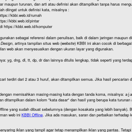
r maupun turunan, dan arti atau definisi akan ditampilkan tanpa harus mengu
h diingat untuk definisi kata, misalnya :
 https://kbbi.web.id/rumah
https://kbbi.web.id/pintar
 di https://kbbi.web.id/komputer
igunakan sebagai referensi dalam penulisan, baik di dalam jaringan maupun di 
 Design
, artinya tampilan situs web (
website
) KBBI ini akan cocok di berbaga
ilan web akan menyesuaikan dengan ukuran layar yang digunakan.
nya: yg, dng, dl, tt, dp, dr dan lainnya ditulis lengkap, tidak seperti yang te
cari terdiri dari 2 atau 3 huruf, akan ditampilkan semua. Jika hasil pencarian
an dengan memisahkan masing-masing kata dengan tanda koma, misalnya:
aj
an ditampilkan dalam kolom "kata dasar" dan hasil yang berupa kata turuna
I Offline yang sudah dibuat sebelumnya (dengan kosakata yang lebih banyak). 
aman web ini
KBBI Offline
. Jika ada masukan, saran dan perbaikan terhadap kb
nyaring iklan yang tampil agar tetap menampilkan iklan yang pantas. Tetapi j