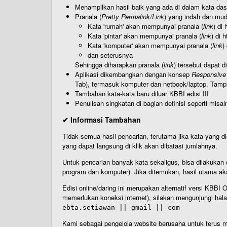
Menampilkan hasil baik yang ada di dalam kata dasa
Pranala (
Pretty Permalink/Link
) yang indah dan muda
Kata 'rumah' akan mempunyai pranala (
link
) di
Kata 'pintar' akan mempunyai pranala (
link
) di 
Kata 'komputer' akan mempunyai pranala (
link
)
dan seterusnya
Sehingga diharapkan pranala (
link
) tersebut dapat d
Aplikasi dikembangkan dengan konsep
Responsive
Tab), termasuk komputer dan netbook/laptop. Tamp
Tambahan kata-kata baru diluar KBBI edisi III
Penulisan singkatan di bagian definisi seperti misal
✔ Informasi Tambahan
Tidak semua hasil pencarian, terutama jika kata yang di
yang dapat langsung di klik akan dibatasi jumlahnya.
Untuk pencarian banyak kata sekaligus, bisa dilakuk
program dan komputer). Jika ditemukan, hasil utama ak
Edisi online/daring ini merupakan alternatif versi KBB
memerlukan koneksi internet), silakan mengunjungi hal
ebta.setiawan || gmail || com
Kami sebagai pengelola website berusaha untuk terus me