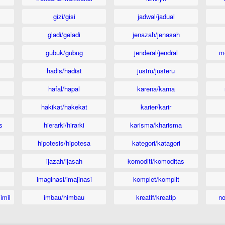
gizi/gisi
jadwal/jadual
gladi/geladi
jenazah/jenasah
gubuk/gubug
jenderal/jendral
m
hadis/hadist
justru/justeru
hafal/hapal
karena/karna
hakikat/hakekat
karier/karir
s
hierarki/hirarki
karisma/kharisma
hipotesis/hipotesa
kategori/katagori
ijazah/ijasah
komoditi/komoditas
imaginasi/imajinasi
komplet/komplit
imil
imbau/himbau
kreatif/kreatip
n