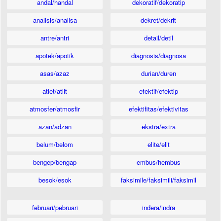
andal/handal
dekoratif/dekoratip
analisis/analisa
dekret/dekrit
antre/antri
detail/detil
apotek/apotik
diagnosis/diagnosa
asas/azaz
durian/duren
atlet/atlit
efektif/efektip
atmosfer/atmosfir
efektifitas/efektivitas
azan/adzan
ekstra/extra
belum/belom
elite/elit
bengep/bengap
embus/hembus
besok/esok
faksimile/faksimili/faksimil
februari/pebruari
indera/indra