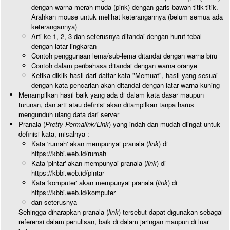
dengan warna merah muda (pink) dengan garis bawah titik-titik.
Arahkan mouse untuk melihat keterangannya (belum semua ada
keterangannya)
Arti ke-1, 2, 3 dan seterusnya ditandai dengan huruf tebal
dengan latar lingkaran
Contoh penggunaan lema/sub-lema ditandai dengan warna biru
Contoh dalam peribahasa ditandai dengan warna oranye
Ketika diklik hasil dari daftar kata "Memuat", hasil yang sesuai
dengan kata pencarian akan ditandai dengan latar warna kuning
Menampilkan hasil baik yang ada di dalam kata dasar maupun
turunan, dan arti atau definisi akan ditampilkan tanpa harus
mengunduh ulang data dari server
Pranala (
Pretty Permalink/Link
) yang indah dan mudah diingat untuk
definisi kata, misalnya :
Kata 'rumah' akan mempunyai pranala (
link
) di
https://kbbi.web.id/rumah
Kata 'pintar' akan mempunyai pranala (
link
) di
https://kbbi.web.id/pintar
Kata 'komputer' akan mempunyai pranala (
link
) di
https://kbbi.web.id/komputer
dan seterusnya
Sehingga diharapkan pranala (
link
) tersebut dapat digunakan sebagai
referensi dalam penulisan, baik di dalam jaringan maupun di luar