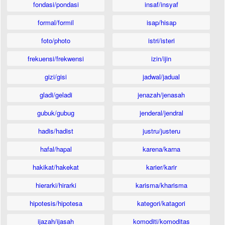
fondasi/pondasi
insaf/insyaf
formal/formil
isap/hisap
foto/photo
istri/isteri
frekuensi/frekwensi
izin/ijin
gizi/gisi
jadwal/jadual
gladi/geladi
jenazah/jenasah
gubuk/gubug
jenderal/jendral
hadis/hadist
justru/justeru
hafal/hapal
karena/karna
hakikat/hakekat
karier/karir
hierarki/hirarki
karisma/kharisma
hipotesis/hipotesa
kategori/katagori
ijazah/ijasah
komoditi/komoditas