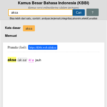
Kamus Besar Bahasa Indonesia (KBBI)
Kamus versi online/daring (dalam jaringan)
?
Bisa lebih dari satu, contoh:
ambyar,terjemah,integritas,sinonim,efektif,analisis
Kata dasar
aksa
Memuat
Pranala (
link
):
https://kbbi.web.id/aksa
aksa
/ak·sa/
kl a
jauh