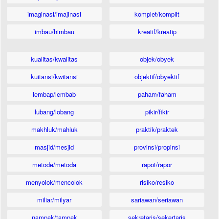
imaginasi/imajinasi
komplet/komplit
imbau/himbau
kreatif/kreatip
kualitas/kwalitas
objek/obyek
kuitansi/kwitansi
objektif/obyektif
lembap/lembab
paham/faham
lubang/lobang
pikir/fikir
makhluk/mahluk
praktik/praktek
masjid/mesjid
provinsi/propinsi
metode/metoda
rapot/rapor
menyolok/mencolok
risiko/resiko
miliar/milyar
sariawan/seriawan
nampak/tampak
sekretaris/sekertaris