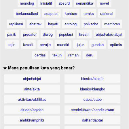
monolog
inisiatif
absurd
senandika
novel
berkonsultasi
adaptasi
kontras
toraks
rasional
replikasi
abstrak
hayati
antologi
polkadot
membran
panik
predator
dialog
populasi
kreatif
abjad-atau-abjat
rajin
favorit
perajin
mandiri
jujur
gundah
optimis
cerdas
tekun
ramah
deru
★ Mana penulisan kata yang benar?
abjad/abjat
biosfer/biosfir
akte/akta
blanko/blangko
aktivitas/aktifitas
cabai/cabe
akidah/aqidah
cendekiawan/cendikiawan
amfibi/amphibi
daftar/daptar