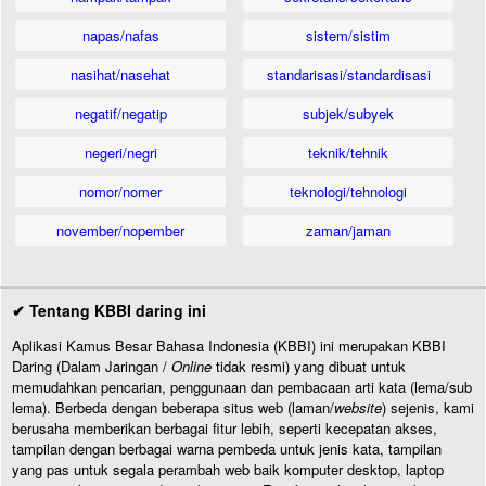
napas/nafas
sistem/sistim
nasihat/nasehat
standarisasi/standardisasi
negatif/negatip
subjek/subyek
negeri/negri
teknik/tehnik
nomor/nomer
teknologi/tehnologi
november/nopember
zaman/jaman
✔ Tentang KBBI daring ini
Aplikasi Kamus Besar Bahasa Indonesia (KBBI) ini merupakan KBBI
Daring (Dalam Jaringan /
Online
tidak resmi) yang dibuat untuk
memudahkan pencarian, penggunaan dan pembacaan arti kata (lema/sub
lema). Berbeda dengan beberapa situs web (laman/
website
) sejenis, kami
berusaha memberikan berbagai fitur lebih, seperti kecepatan akses,
tampilan dengan berbagai warna pembeda untuk jenis kata, tampilan
yang pas untuk segala perambah web baik komputer desktop, laptop