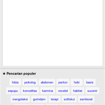
★ Pencarian populer
fobia
psikolog
abdomen
pantun
hobi
basis
sepupu
komoditas
karmina
novelet
habitat
suvenir
mengoleksi
gurindam
terapi
solilokui
semburat