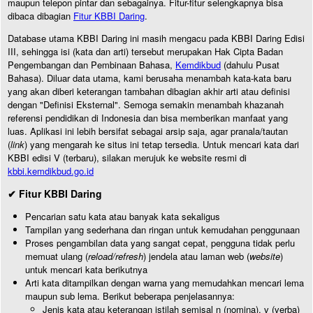
maupun telepon pintar dan sebagainya. Fitur-fitur selengkapnya bisa
dibaca dibagian
Fitur KBBI Daring
.
Database utama KBBI Daring ini masih mengacu pada KBBI Daring Edisi
III, sehingga isi (kata dan arti) tersebut merupakan Hak Cipta Badan
Pengembangan dan Pembinaan Bahasa,
Kemdikbud
(dahulu Pusat
Bahasa). Diluar data utama, kami berusaha menambah kata-kata baru
yang akan diberi keterangan tambahan dibagian akhir arti atau definisi
dengan "Definisi Eksternal". Semoga semakin menambah khazanah
referensi pendidikan di Indonesia dan bisa memberikan manfaat yang
luas. Aplikasi ini lebih bersifat sebagai arsip saja, agar pranala/tautan
(
link
) yang mengarah ke situs ini tetap tersedia. Untuk mencari kata dari
KBBI edisi V (terbaru), silakan merujuk ke website resmi di
kbbi.kemdikbud.go.id
✔ Fitur KBBI Daring
Pencarian satu kata atau banyak kata sekaligus
Tampilan yang sederhana dan ringan untuk kemudahan penggunaan
Proses pengambilan data yang sangat cepat, pengguna tidak perlu
memuat ulang (
reload/refresh
) jendela atau laman web (
website
)
untuk mencari kata berikutnya
Arti kata ditampilkan dengan warna yang memudahkan mencari lema
maupun sub lema. Berikut beberapa penjelasannya:
Jenis kata atau keterangan istilah semisal n (nomina), v (verba)