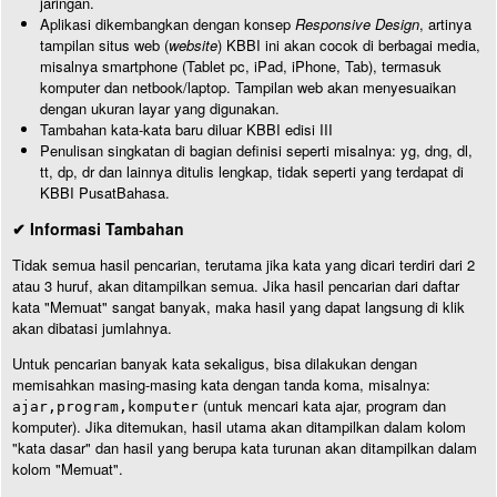
jaringan.
Aplikasi dikembangkan dengan konsep
Responsive Design
, artinya
tampilan situs web (
website
) KBBI ini akan cocok di berbagai media,
misalnya smartphone (Tablet pc, iPad, iPhone, Tab), termasuk
komputer dan netbook/laptop. Tampilan web akan menyesuaikan
dengan ukuran layar yang digunakan.
Tambahan kata-kata baru diluar KBBI edisi III
Penulisan singkatan di bagian definisi seperti misalnya: yg, dng, dl,
tt, dp, dr dan lainnya ditulis lengkap, tidak seperti yang terdapat di
KBBI PusatBahasa.
✔ Informasi Tambahan
Tidak semua hasil pencarian, terutama jika kata yang dicari terdiri dari 2
atau 3 huruf, akan ditampilkan semua. Jika hasil pencarian dari daftar
kata "Memuat" sangat banyak, maka hasil yang dapat langsung di klik
akan dibatasi jumlahnya.
Untuk pencarian banyak kata sekaligus, bisa dilakukan dengan
memisahkan masing-masing kata dengan tanda koma, misalnya:
(untuk mencari kata ajar, program dan
ajar,program,komputer
komputer). Jika ditemukan, hasil utama akan ditampilkan dalam kolom
"kata dasar" dan hasil yang berupa kata turunan akan ditampilkan dalam
kolom "Memuat".