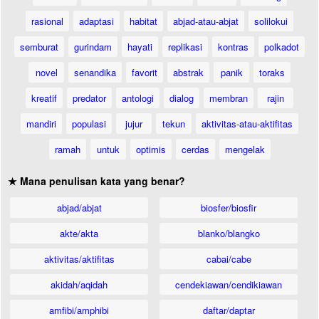
rasional
adaptasi
habitat
abjad-atau-abjat
solilokui
semburat
gurindam
hayati
replikasi
kontras
polkadot
novel
senandika
favorit
abstrak
panik
toraks
kreatif
predator
antologi
dialog
membran
rajin
mandiri
populasi
jujur
tekun
aktivitas-atau-aktifitas
ramah
untuk
optimis
cerdas
mengelak
★ Mana penulisan kata yang benar?
abjad/abjat
biosfer/biosfir
akte/akta
blanko/blangko
aktivitas/aktifitas
cabai/cabe
akidah/aqidah
cendekiawan/cendikiawan
amfibi/amphibi
daftar/daptar