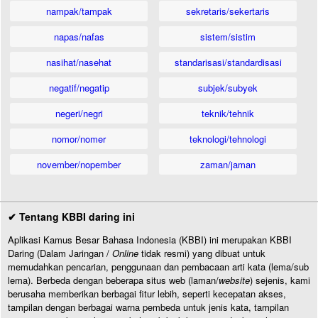
nampak/tampak
sekretaris/sekertaris
napas/nafas
sistem/sistim
nasihat/nasehat
standarisasi/standardisasi
negatif/negatip
subjek/subyek
negeri/negri
teknik/tehnik
nomor/nomer
teknologi/tehnologi
november/nopember
zaman/jaman
✔ Tentang KBBI daring ini
Aplikasi Kamus Besar Bahasa Indonesia (KBBI) ini merupakan KBBI
Daring (Dalam Jaringan /
Online
tidak resmi) yang dibuat untuk
memudahkan pencarian, penggunaan dan pembacaan arti kata (lema/sub
lema). Berbeda dengan beberapa situs web (laman/
website
) sejenis, kami
berusaha memberikan berbagai fitur lebih, seperti kecepatan akses,
tampilan dengan berbagai warna pembeda untuk jenis kata, tampilan