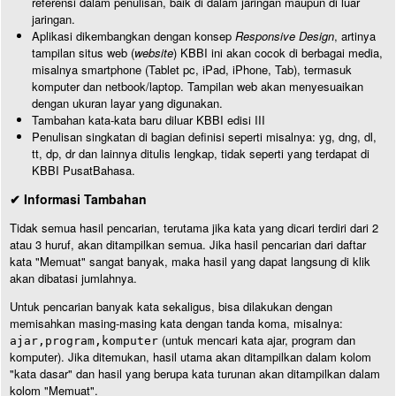
referensi dalam penulisan, baik di dalam jaringan maupun di luar
jaringan.
Aplikasi dikembangkan dengan konsep
Responsive Design
, artinya
tampilan situs web (
website
) KBBI ini akan cocok di berbagai media,
misalnya smartphone (Tablet pc, iPad, iPhone, Tab), termasuk
komputer dan netbook/laptop. Tampilan web akan menyesuaikan
dengan ukuran layar yang digunakan.
Tambahan kata-kata baru diluar KBBI edisi III
Penulisan singkatan di bagian definisi seperti misalnya: yg, dng, dl,
tt, dp, dr dan lainnya ditulis lengkap, tidak seperti yang terdapat di
KBBI PusatBahasa.
✔ Informasi Tambahan
Tidak semua hasil pencarian, terutama jika kata yang dicari terdiri dari 2
atau 3 huruf, akan ditampilkan semua. Jika hasil pencarian dari daftar
kata "Memuat" sangat banyak, maka hasil yang dapat langsung di klik
akan dibatasi jumlahnya.
Untuk pencarian banyak kata sekaligus, bisa dilakukan dengan
memisahkan masing-masing kata dengan tanda koma, misalnya:
(untuk mencari kata ajar, program dan
ajar,program,komputer
komputer). Jika ditemukan, hasil utama akan ditampilkan dalam kolom
"kata dasar" dan hasil yang berupa kata turunan akan ditampilkan dalam
kolom "Memuat".