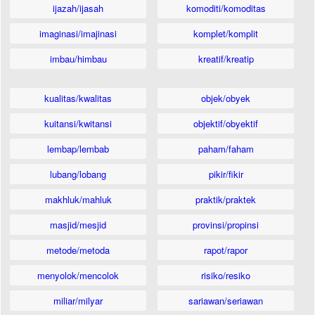
ijazah/ijasah
komoditi/komoditas
imaginasi/imajinasi
komplet/komplit
imbau/himbau
kreatif/kreatip
kualitas/kwalitas
objek/obyek
kuitansi/kwitansi
objektif/obyektif
lembap/lembab
paham/faham
lubang/lobang
pikir/fikir
makhluk/mahluk
praktik/praktek
masjid/mesjid
provinsi/propinsi
metode/metoda
rapot/rapor
menyolok/mencolok
risiko/resiko
miliar/milyar
sariawan/seriawan