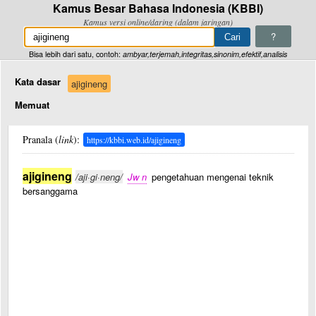
Kamus Besar Bahasa Indonesia (KBBI)
Kamus versi online/daring (dalam jaringan)
?
Bisa lebih dari satu, contoh:
ambyar,terjemah,integritas,sinonim,efektif,analisis
Kata dasar
ajigineng
Memuat
Pranala (
link
):
https://kbbi.web.id/ajigineng
ajigineng
/aji·gi·neng/
Jw n
pengetahuan mengenai teknik
bersanggama