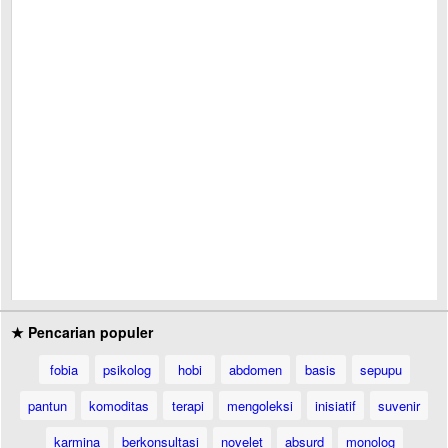
★ Pencarian populer
fobia
psikolog
hobi
abdomen
basis
sepupu
pantun
komoditas
terapi
mengoleksi
inisiatif
suvenir
karmina
berkonsultasi
novelet
absurd
monolog