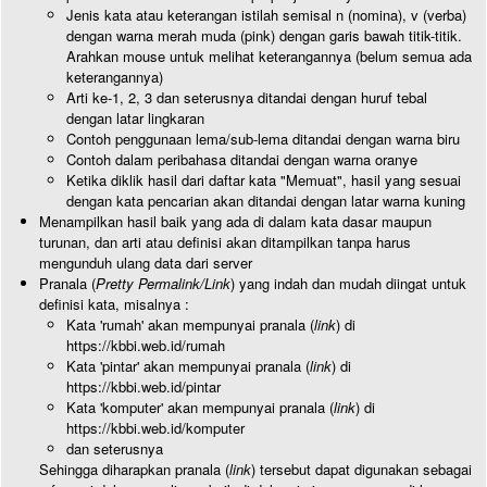
Jenis kata atau keterangan istilah semisal n (nomina), v (verba)
dengan warna merah muda (pink) dengan garis bawah titik-titik.
Arahkan mouse untuk melihat keterangannya (belum semua ada
keterangannya)
Arti ke-1, 2, 3 dan seterusnya ditandai dengan huruf tebal
dengan latar lingkaran
Contoh penggunaan lema/sub-lema ditandai dengan warna biru
Contoh dalam peribahasa ditandai dengan warna oranye
Ketika diklik hasil dari daftar kata "Memuat", hasil yang sesuai
dengan kata pencarian akan ditandai dengan latar warna kuning
Menampilkan hasil baik yang ada di dalam kata dasar maupun
turunan, dan arti atau definisi akan ditampilkan tanpa harus
mengunduh ulang data dari server
Pranala (
Pretty Permalink/Link
) yang indah dan mudah diingat untuk
definisi kata, misalnya :
Kata 'rumah' akan mempunyai pranala (
link
) di
https://kbbi.web.id/rumah
Kata 'pintar' akan mempunyai pranala (
link
) di
https://kbbi.web.id/pintar
Kata 'komputer' akan mempunyai pranala (
link
) di
https://kbbi.web.id/komputer
dan seterusnya
Sehingga diharapkan pranala (
link
) tersebut dapat digunakan sebagai