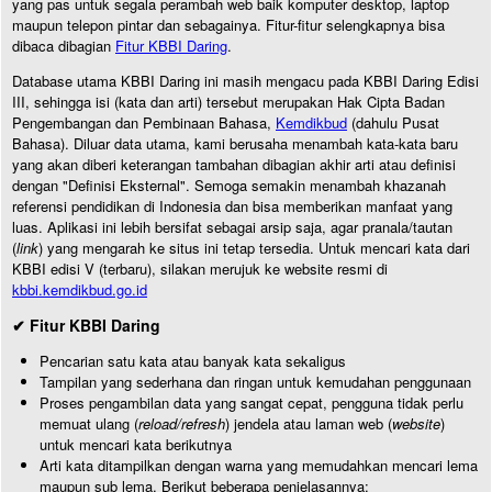
yang pas untuk segala perambah web baik komputer desktop, laptop
maupun telepon pintar dan sebagainya. Fitur-fitur selengkapnya bisa
dibaca dibagian
Fitur KBBI Daring
.
Database utama KBBI Daring ini masih mengacu pada KBBI Daring Edisi
III, sehingga isi (kata dan arti) tersebut merupakan Hak Cipta Badan
Pengembangan dan Pembinaan Bahasa,
Kemdikbud
(dahulu Pusat
Bahasa). Diluar data utama, kami berusaha menambah kata-kata baru
yang akan diberi keterangan tambahan dibagian akhir arti atau definisi
dengan "Definisi Eksternal". Semoga semakin menambah khazanah
referensi pendidikan di Indonesia dan bisa memberikan manfaat yang
luas. Aplikasi ini lebih bersifat sebagai arsip saja, agar pranala/tautan
(
link
) yang mengarah ke situs ini tetap tersedia. Untuk mencari kata dari
KBBI edisi V (terbaru), silakan merujuk ke website resmi di
kbbi.kemdikbud.go.id
✔ Fitur KBBI Daring
Pencarian satu kata atau banyak kata sekaligus
Tampilan yang sederhana dan ringan untuk kemudahan penggunaan
Proses pengambilan data yang sangat cepat, pengguna tidak perlu
memuat ulang (
reload/refresh
) jendela atau laman web (
website
)
untuk mencari kata berikutnya
Arti kata ditampilkan dengan warna yang memudahkan mencari lema
maupun sub lema. Berikut beberapa penjelasannya: