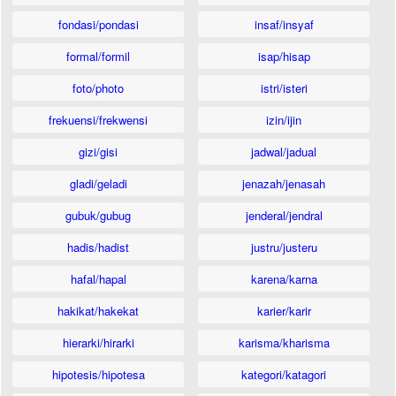
fondasi/pondasi
insaf/insyaf
formal/formil
isap/hisap
foto/photo
istri/isteri
frekuensi/frekwensi
izin/ijin
gizi/gisi
jadwal/jadual
gladi/geladi
jenazah/jenasah
gubuk/gubug
jenderal/jendral
hadis/hadist
justru/justeru
hafal/hapal
karena/karna
hakikat/hakekat
karier/karir
hierarki/hirarki
karisma/kharisma
hipotesis/hipotesa
kategori/katagori