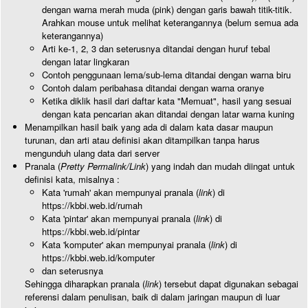
dengan warna merah muda (pink) dengan garis bawah titik-titik.
Arahkan mouse untuk melihat keterangannya (belum semua ada
keterangannya)
Arti ke-1, 2, 3 dan seterusnya ditandai dengan huruf tebal
dengan latar lingkaran
Contoh penggunaan lema/sub-lema ditandai dengan warna biru
Contoh dalam peribahasa ditandai dengan warna oranye
Ketika diklik hasil dari daftar kata "Memuat", hasil yang sesuai
dengan kata pencarian akan ditandai dengan latar warna kuning
Menampilkan hasil baik yang ada di dalam kata dasar maupun
turunan, dan arti atau definisi akan ditampilkan tanpa harus
mengunduh ulang data dari server
Pranala (
Pretty Permalink/Link
) yang indah dan mudah diingat untuk
definisi kata, misalnya :
Kata 'rumah' akan mempunyai pranala (
link
) di
https://kbbi.web.id/rumah
Kata 'pintar' akan mempunyai pranala (
link
) di
https://kbbi.web.id/pintar
Kata 'komputer' akan mempunyai pranala (
link
) di
https://kbbi.web.id/komputer
dan seterusnya
Sehingga diharapkan pranala (
link
) tersebut dapat digunakan sebagai
referensi dalam penulisan, baik di dalam jaringan maupun di luar