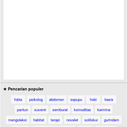
★ Pencarian populer
fobia
psikolog
abdomen
sepupu
hobi
basis
pantun
suvenir
semburat
komoditas
karmina
mengoleksi
habitat
terapi
novelet
solilokui
gurindam