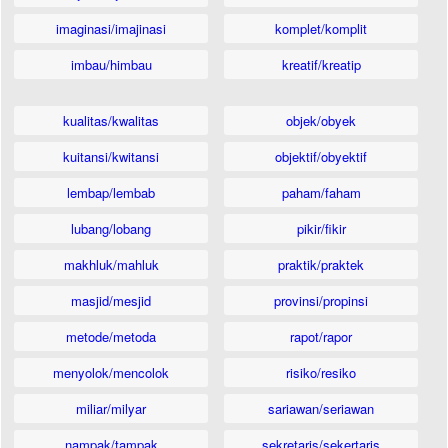
imaginasi/imajinasi
komplet/komplit
imbau/himbau
kreatif/kreatip
kualitas/kwalitas
objek/obyek
kuitansi/kwitansi
objektif/obyektif
lembap/lembab
paham/faham
lubang/lobang
pikir/fikir
makhluk/mahluk
praktik/praktek
masjid/mesjid
provinsi/propinsi
metode/metoda
rapot/rapor
menyolok/mencolok
risiko/resiko
miliar/milyar
sariawan/seriawan
nampak/tampak
sekretaris/sekertaris