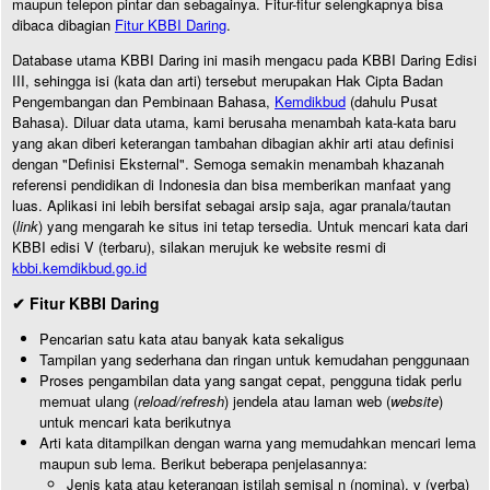
maupun telepon pintar dan sebagainya. Fitur-fitur selengkapnya bisa
dibaca dibagian
Fitur KBBI Daring
.
Database utama KBBI Daring ini masih mengacu pada KBBI Daring Edisi
III, sehingga isi (kata dan arti) tersebut merupakan Hak Cipta Badan
Pengembangan dan Pembinaan Bahasa,
Kemdikbud
(dahulu Pusat
Bahasa). Diluar data utama, kami berusaha menambah kata-kata baru
yang akan diberi keterangan tambahan dibagian akhir arti atau definisi
dengan "Definisi Eksternal". Semoga semakin menambah khazanah
referensi pendidikan di Indonesia dan bisa memberikan manfaat yang
luas. Aplikasi ini lebih bersifat sebagai arsip saja, agar pranala/tautan
(
link
) yang mengarah ke situs ini tetap tersedia. Untuk mencari kata dari
KBBI edisi V (terbaru), silakan merujuk ke website resmi di
kbbi.kemdikbud.go.id
✔ Fitur KBBI Daring
Pencarian satu kata atau banyak kata sekaligus
Tampilan yang sederhana dan ringan untuk kemudahan penggunaan
Proses pengambilan data yang sangat cepat, pengguna tidak perlu
memuat ulang (
reload/refresh
) jendela atau laman web (
website
)
untuk mencari kata berikutnya
Arti kata ditampilkan dengan warna yang memudahkan mencari lema
maupun sub lema. Berikut beberapa penjelasannya:
Jenis kata atau keterangan istilah semisal n (nomina), v (verba)