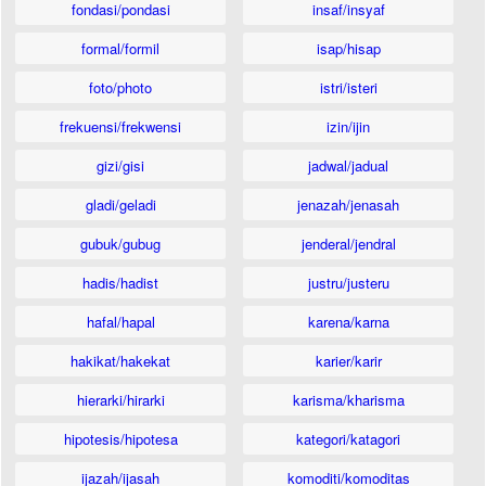
fondasi/pondasi
insaf/insyaf
formal/formil
isap/hisap
foto/photo
istri/isteri
frekuensi/frekwensi
izin/ijin
gizi/gisi
jadwal/jadual
gladi/geladi
jenazah/jenasah
gubuk/gubug
jenderal/jendral
hadis/hadist
justru/justeru
hafal/hapal
karena/karna
hakikat/hakekat
karier/karir
hierarki/hirarki
karisma/kharisma
hipotesis/hipotesa
kategori/katagori
ijazah/ijasah
komoditi/komoditas