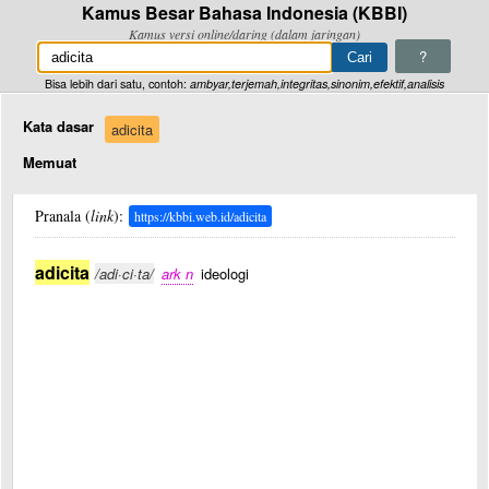
Kamus Besar Bahasa Indonesia (KBBI)
Kamus versi online/daring (dalam jaringan)
?
Bisa lebih dari satu, contoh:
ambyar,terjemah,integritas,sinonim,efektif,analisis
Kata dasar
adicita
Memuat
Pranala (
link
):
https://kbbi.web.id/adicita
adicita
/adi·ci·ta/
ark n
ideologi