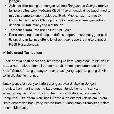
jaringan.
Aplikasi dikembangkan dengan konsep
Responsive Design
, artinya
tampilan situs web (
website
) KBBI ini akan cocok di berbagai media,
misalnya smartphone (Tablet pc, iPad, iPhone, Tab), termasuk
komputer dan netbook/laptop. Tampilan web akan menyesuaikan
dengan ukuran layar yang digunakan.
Tambahan kata-kata baru diluar KBBI edisi III
Penulisan singkatan di bagian definisi seperti misalnya: yg, dng, dl,
tt, dp, dr dan lainnya ditulis lengkap, tidak seperti yang terdapat di
KBBI PusatBahasa.
✔ Informasi Tambahan
Tidak semua hasil pencarian, terutama jika kata yang dicari terdiri dari 2
atau 3 huruf, akan ditampilkan semua. Jika hasil pencarian dari daftar
kata "Memuat" sangat banyak, maka hasil yang dapat langsung di klik
akan dibatasi jumlahnya.
Untuk pencarian banyak kata sekaligus, bisa dilakukan dengan
memisahkan masing-masing kata dengan tanda koma, misalnya:
(untuk mencari kata ajar, program dan
ajar,program,komputer
komputer). Jika ditemukan, hasil utama akan ditampilkan dalam kolom
"kata dasar" dan hasil yang berupa kata turunan akan ditampilkan dalam
kolom "Memuat".