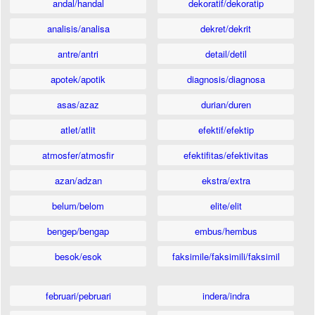
andal/handal
dekoratif/dekoratip
analisis/analisa
dekret/dekrit
antre/antri
detail/detil
apotek/apotik
diagnosis/diagnosa
asas/azaz
durian/duren
atlet/atlit
efektif/efektip
atmosfer/atmosfir
efektifitas/efektivitas
azan/adzan
ekstra/extra
belum/belom
elite/elit
bengep/bengap
embus/hembus
besok/esok
faksimile/faksimili/faksimil
februari/pebruari
indera/indra