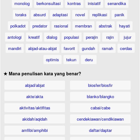
monolog
berkonsultasi
kontras
inisiatif
senandika
toraks
absurd
adaptasi
novel
replikasi
panik
polkadot
predator
rasional
membran
abstrak
hayati
antologi
kreatif
dialog
populasi
perajin
rajin
jujur
mandiri
abjad-atau-abjat
favorit
gundah
ramah
cerdas
optimis
tekun
deru
★ Mana penulisan kata yang benar?
abjad/abjat
biosfer/biosfir
akte/akta
blanko/blangko
aktivitas/aktifitas
cabai/cabe
akidah/aqidah
cendekiawan/cendikiawan
amfibi/amphibi
daftar/daptar