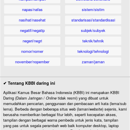
napas/nafas
sistem/sistim
nasihat/nasehat
standarisasi/standardisasi
negatif/negatip
subjek/subyek
negeri/negri
teknik/tehnik
nomor/nomer
teknologi/tehnologi
november/nopember
zaman/jaman
✔ Tentang KBBI daring ini
Aplikasi Kamus Besar Bahasa Indonesia (KBBI) ini merupakan KBBI
Daring (Dalam Jaringan /
Online
tidak resmi) yang dibuat untuk
memudahkan pencarian, penggunaan dan pembacaan arti kata (lema/sub
lema). Berbeda dengan beberapa situs web (laman/
website
) sejenis, kami
berusaha memberikan berbagai fitur lebih, seperti kecepatan akses,
tampilan dengan berbagai warna pembeda untuk jenis kata, tampilan
yang pas untuk segala perambah web baik komputer desktop, laptop