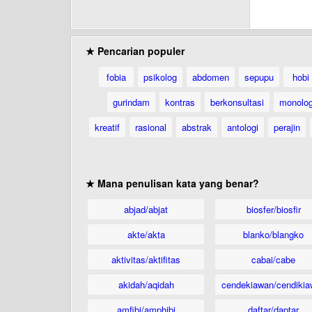
★ Pencarian populer
fobia
psikolog
abdomen
sepupu
hobi
gurindam
kontras
berkonsultasi
monolo
kreatif
rasional
abstrak
antologi
perajin
★ Mana penulisan kata yang benar?
abjad/abjat
biosfer/biosfir
akte/akta
blanko/blangko
aktivitas/aktifitas
cabai/cabe
akidah/aqidah
cendekiawan/cendikia
amfibi/amphibi
daftar/daptar