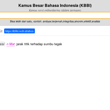
Kamus Besar Bahasa Indonesia (KBBI)
Kamus versi online/daring (dalam jaringan)
Bisa lebih dari satu, contoh:
ambyar,terjemah,integritas,sinonim,efektif,analisis
k
):
https://kbbi.web.id/absis
sis/
n Mat
jarak titik terhadap sumbu tegak