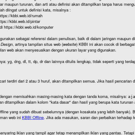
r maupun turunan, dan arti atau definisi akan ditampilkan tanpa harus mengu
h diingat untuk definisi kata, misalnya :
 https://kbbi.web.id/rumah
https://kbbi.web.id/pintar
 di https://kbbi.web.id/komputer
igunakan sebagai referensi dalam penulisan, baik di dalam jaringan maupun di 
 Design
, artinya tampilan situs web (
website
) KBBI ini akan cocok di berbaga
ilan web akan menyesuaikan dengan ukuran layar yang digunakan.
nya: yg, dng, dl, tt, dp, dr dan lainnya ditulis lengkap, tidak seperti yang te
cari terdiri dari 2 atau 3 huruf, akan ditampilkan semua. Jika hasil pencarian
an dengan memisahkan masing-masing kata dengan tanda koma, misalnya:
aj
an ditampilkan dalam kolom "kata dasar" dan hasil yang berupa kata turuna
I Offline yang sudah dibuat sebelumnya (dengan kosakata yang lebih banyak). 
aman web ini
KBBI Offline
. Jika ada masukan, saran dan perbaikan terhadap kb
nyaring iklan yang tampil agar tetap menampilkan iklan yang pantas. Tetapi j