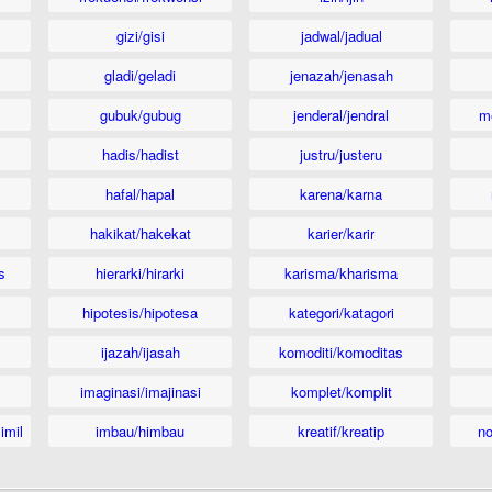
gizi/gisi
jadwal/jadual
gladi/geladi
jenazah/jenasah
gubuk/gubug
jenderal/jendral
m
hadis/hadist
justru/justeru
hafal/hapal
karena/karna
hakikat/hakekat
karier/karir
s
hierarki/hirarki
karisma/kharisma
hipotesis/hipotesa
kategori/katagori
ijazah/ijasah
komoditi/komoditas
imaginasi/imajinasi
komplet/komplit
imil
imbau/himbau
kreatif/kreatip
n