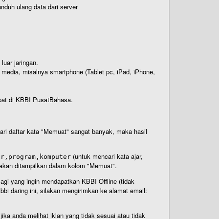
nduh ulang data dari server
luar jaringan.
i media, misalnya smartphone (Tablet pc, iPad, iPhone,
rdapat di KBBI PusatBahasa.
 dari daftar kata "Memuat" sangat banyak, maka hasil
(untuk mencari kata ajar,
ar,program,komputer
n akan ditampilkan dalam kolom "Memuat".
Bagi yang ingin mendapatkan KBBI Offline (tidak
bi daring ini, silakan mengirimkan ke alamat email:
ika anda melihat iklan yang tidak sesuai atau tidak