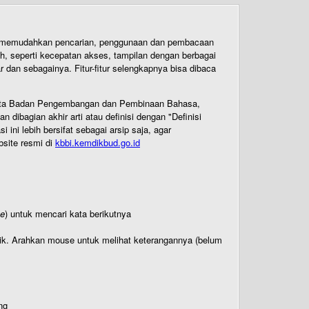
uk memudahkan pencarian, penggunaan dan pembacaan
ih, seperti kecepatan akses, tampilan dengan berbagai
dan sebagainya. Fitur-fitur selengkapnya bisa dibaca
 Cipta Badan Pengembangan dan Pembinaan Bahasa,
ibagian akhir arti atau definisi dengan "Definisi
ni lebih bersifat sebagai arsip saja, agar
bsite resmi di
kbbi.kemdikbud.go.id
te
) untuk mencari kata berikutnya
titik. Arahkan mouse untuk melihat keterangannya (belum
ng