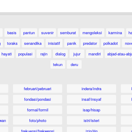
basis
pantun
suvenir
semburat
mengoleksi
karmina
ha
g
toraks
senandika
inisiatif
panik
predator
polkadot
nov
hayati
populasi
rajin
dialog
jujur
mandiri
abjad-atau-abj
tekun
deru
februari/pebruari
indera/indra
fondasi/pondasi
insaf/insyaf
formal/formil
isap/hisap
wan
foto/photo
istri/isteri
frekuensi/frekwensi
izin/ijin