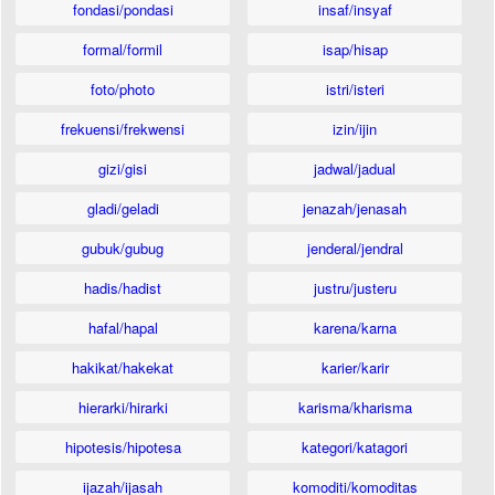
fondasi/pondasi
insaf/insyaf
formal/formil
isap/hisap
foto/photo
istri/isteri
frekuensi/frekwensi
izin/ijin
gizi/gisi
jadwal/jadual
gladi/geladi
jenazah/jenasah
gubuk/gubug
jenderal/jendral
hadis/hadist
justru/justeru
hafal/hapal
karena/karna
hakikat/hakekat
karier/karir
hierarki/hirarki
karisma/kharisma
hipotesis/hipotesa
kategori/katagori
ijazah/ijasah
komoditi/komoditas