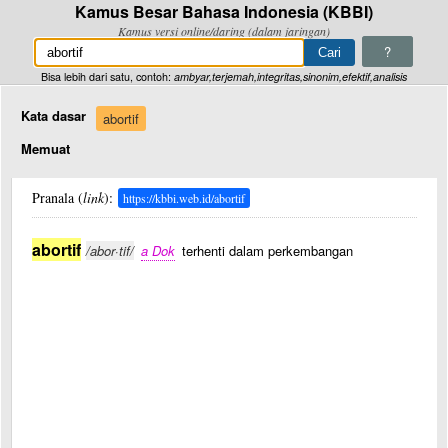
Kamus Besar Bahasa Indonesia (KBBI)
Kamus versi online/daring (dalam jaringan)
?
Bisa lebih dari satu, contoh:
ambyar,terjemah,integritas,sinonim,efektif,analisis
Kata dasar
abortif
Memuat
Pranala (
link
):
https://kbbi.web.id/abortif
abortif
/abor·tif/
a Dok
terhenti dalam perkembangan