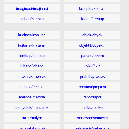
imaginasi/imajinasi
komplet/komplit
imbau/himbau
kreatif/kreatip
kualitas/kwalitas
objek/obyek
kuitansi/kwitansi
objektif/obyektif
lembap/lembab
paham/faham
lubang/lobang
pikir/fikir
makhluk/mahluk
praktik/praktek
masjid/mesjid
provinsi/propinsi
metode/metoda
rapot/rapor
menyolok/mencolok
risiko/resiko
miliar/milyar
sariawan/seriawan
nampak/tampak
sekretaris/sekertaris