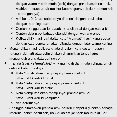
dengan warna merah muda (pink) dengan garis bawah titik-titik.
Arahkan mouse untuk melihat keterangannya (belum semua ada
keterangannya)
Arti ke-1, 2, 3 dan seterusnya ditandai dengan huruf tebal
dengan latar lingkaran
Contoh penggunaan lema/sub-lema ditandai dengan warna biru
Contoh dalam peribahasa ditandai dengan warna oranye
Ketika diklik hasil dari daftar kata "Memuat", hasil yang sesuai
dengan kata pencarian akan ditandai dengan latar warna kuning
Menampilkan hasil baik yang ada di dalam kata dasar maupun
turunan, dan arti atau definisi akan ditampilkan tanpa harus
mengunduh ulang data dari server
Pranala (
Pretty Permalink/Link
) yang indah dan mudah diingat untuk
definisi kata, misalnya :
Kata 'rumah' akan mempunyai pranala (
link
) di
https://kbbi.web.id/rumah
Kata 'pintar' akan mempunyai pranala (
link
) di
https://kbbi.web.id/pintar
Kata 'komputer' akan mempunyai pranala (
link
) di
https://kbbi.web.id/komputer
dan seterusnya
Sehingga diharapkan pranala (
link
) tersebut dapat digunakan sebagai
referensi dalam penulisan, baik di dalam jaringan maupun di luar