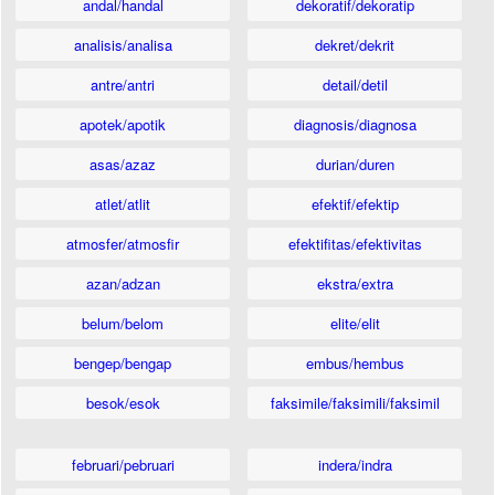
andal/handal
dekoratif/dekoratip
analisis/analisa
dekret/dekrit
antre/antri
detail/detil
apotek/apotik
diagnosis/diagnosa
asas/azaz
durian/duren
atlet/atlit
efektif/efektip
atmosfer/atmosfir
efektifitas/efektivitas
azan/adzan
ekstra/extra
belum/belom
elite/elit
bengep/bengap
embus/hembus
besok/esok
faksimile/faksimili/faksimil
februari/pebruari
indera/indra