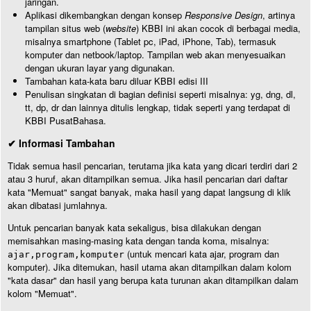
jaringan.
Aplikasi dikembangkan dengan konsep
Responsive Design
, artinya
tampilan situs web (
website
) KBBI ini akan cocok di berbagai media,
misalnya smartphone (Tablet pc, iPad, iPhone, Tab), termasuk
komputer dan netbook/laptop. Tampilan web akan menyesuaikan
dengan ukuran layar yang digunakan.
Tambahan kata-kata baru diluar KBBI edisi III
Penulisan singkatan di bagian definisi seperti misalnya: yg, dng, dl,
tt, dp, dr dan lainnya ditulis lengkap, tidak seperti yang terdapat di
KBBI PusatBahasa.
✔ Informasi Tambahan
Tidak semua hasil pencarian, terutama jika kata yang dicari terdiri dari 2
atau 3 huruf, akan ditampilkan semua. Jika hasil pencarian dari daftar
kata "Memuat" sangat banyak, maka hasil yang dapat langsung di klik
akan dibatasi jumlahnya.
Untuk pencarian banyak kata sekaligus, bisa dilakukan dengan
memisahkan masing-masing kata dengan tanda koma, misalnya:
(untuk mencari kata ajar, program dan
ajar,program,komputer
komputer). Jika ditemukan, hasil utama akan ditampilkan dalam kolom
"kata dasar" dan hasil yang berupa kata turunan akan ditampilkan dalam
kolom "Memuat".