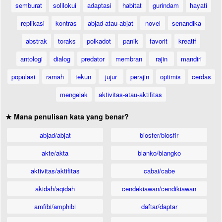
semburat
solilokui
adaptasi
habitat
gurindam
hayati
replikasi
kontras
abjad-atau-abjat
novel
senandika
abstrak
toraks
polkadot
panik
favorit
kreatif
antologi
dialog
predator
membran
rajin
mandiri
populasi
ramah
tekun
jujur
perajin
optimis
cerdas
mengelak
aktivitas-atau-aktifitas
★ Mana penulisan kata yang benar?
abjad/abjat
biosfer/biosfir
akte/akta
blanko/blangko
aktivitas/aktifitas
cabai/cabe
akidah/aqidah
cendekiawan/cendikiawan
amfibi/amphibi
daftar/daptar