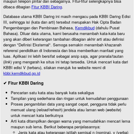
maupun telepon pintar dan sebagainya. Fitur-fitur selengkapnya bisa
dibaca dibagian
Fitur KBBI Daring
.
Database utama KBBI Daring ini masih mengacu pada KBBI Daring Edisi
III, sehingga isi (kata dan arti) tersebut merupakan Hak Cipta Badan
Pengembangan dan Pembinaan Bahasa,
Kemdikbud
(dahulu Pusat
Bahasa). Diluar data utama, kami berusaha menambah kata-kata baru
yang akan diberi keterangan tambahan dibagian akhir arti atau definisi
dengan "Definisi Eksternal". Semoga semakin menambah khazanah
referensi pendidikan di Indonesia dan bisa memberikan manfaat yang
luas. Aplikasi ini lebih bersifat sebagai arsip saja, agar pranala/tautan
(
link
) yang mengarah ke situs ini tetap tersedia. Untuk mencari kata dari
KBBI edisi V (terbaru), silakan merujuk ke website resmi di
kbbi.kemdikbud.go.id
✔ Fitur KBBI Daring
Pencarian satu kata atau banyak kata sekaligus
Tampilan yang sederhana dan ringan untuk kemudahan penggunaan
Proses pengambilan data yang sangat cepat, pengguna tidak perlu
memuat ulang (
reload/refresh
) jendela atau laman web (
website
)
untuk mencari kata berikutnya
Arti kata ditampilkan dengan warna yang memudahkan mencari lema
maupun sub lema. Berikut beberapa penjelasannya:
Jenis kata atau keterangan istilah semisal n (nomina), v (verba)