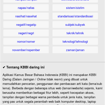
napas/nafas
sistem/sistim
nasihat/nasehat
standarisasi/standardisasi
negatif/negatip
subjek/subyek
negeri/negri
teknik/tehnik
nomor/nomer
teknologi/tehnologi
november/nopember
zaman/jaman
✔ Tentang KBBI daring ini
Aplikasi Kamus Besar Bahasa Indonesia (KBBI) ini merupakan KBBI
Daring (Dalam Jaringan /
Online
tidak resmi) yang dibuat untuk
memudahkan pencarian, penggunaan dan pembacaan arti kata (lema/sub
lema). Berbeda dengan beberapa situs web (laman/
website
) sejenis, kami
berusaha memberikan berbagai fitur lebih, seperti kecepatan akses,
tampilan dengan berbagai warna pembeda untuk jenis kata, tampilan
yang pas untuk segala perambah web baik komputer desktop, laptop