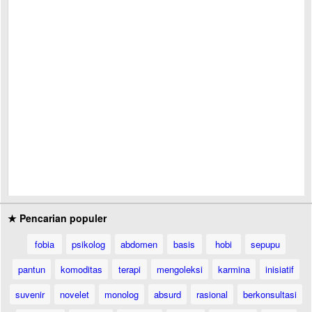
★ Pencarian populer
fobia
psikolog
abdomen
basis
hobi
sepupu
pantun
komoditas
terapi
mengoleksi
karmina
inisiatif
suvenir
novelet
monolog
absurd
rasional
berkonsultasi