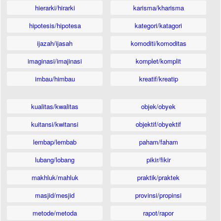
hierarki/hirarki
karisma/kharisma
hipotesis/hipotesa
kategori/katagori
ijazah/ijasah
komoditi/komoditas
imaginasi/imajinasi
komplet/komplit
imbau/himbau
kreatif/kreatip
kualitas/kwalitas
objek/obyek
kuitansi/kwitansi
objektif/obyektif
lembap/lembab
paham/faham
lubang/lobang
pikir/fikir
makhluk/mahluk
praktik/praktek
masjid/mesjid
provinsi/propinsi
metode/metoda
rapot/rapor