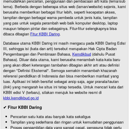
memudahkan pencarian, penggunaan dan pembacaan arti kata (lema/sub
lema). Berbeda dengan beberapa situs web (laman/
website
) sejenis, kami
berusaha memberikan berbagai fitur lebih, seperti kecepatan akses,
tampilan dengan berbagai warna pembeda untuk jenis kata, tampilan
yang pas untuk segala perambah web baik komputer desktop, laptop
maupun telepon pintar dan sebagainya. Fitur-fitur selengkapnya bisa
dibaca dibagian
Fitur KBBI Daring
.
Database utama KBBI Daring ini masih mengacu pada KBBI Daring Edisi
III, sehingga isi (kata dan arti) tersebut merupakan Hak Cipta Badan
Pengembangan dan Pembinaan Bahasa,
Kemdikbud
(dahulu Pusat
Bahasa). Diluar data utama, kami berusaha menambah kata-kata baru
yang akan diberi keterangan tambahan dibagian akhir arti atau definisi
dengan "Definisi Eksternal". Semoga semakin menambah khazanah
referensi pendidikan di Indonesia dan bisa memberikan manfaat yang
luas. Aplikasi ini lebih bersifat sebagai arsip saja, agar pranala/tautan
(
link
) yang mengarah ke situs ini tetap tersedia. Untuk mencari kata dari
KBBI edisi V (terbaru), silakan merujuk ke website resmi di
kbbi.kemdikbud.go.id
✔ Fitur KBBI Daring
Pencarian satu kata atau banyak kata sekaligus
Tampilan yang sederhana dan ringan untuk kemudahan penggunaan
Proses pengambilan data yang sangat cepat, pengguna tidak perlu