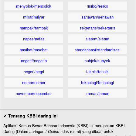
menyolok/mencolok
risiko/resiko
miliar/milyar
sariawan/seriawan
nampak/tampak
sekretaris/sekertaris
napas/nafas
sistem/sistim
nasihat/nasehat
standarisasi/standardisasi
negatif/negatip
subjek/subyek
negeri/negri
teknik/tehnik
nomor/nomer
teknologi/tehnologi
november/nopember
zaman/jaman
✔ Tentang KBBI daring ini
Aplikasi Kamus Besar Bahasa Indonesia (KBBI) ini merupakan KBBI
Daring (Dalam Jaringan /
Online
tidak resmi) yang dibuat untuk