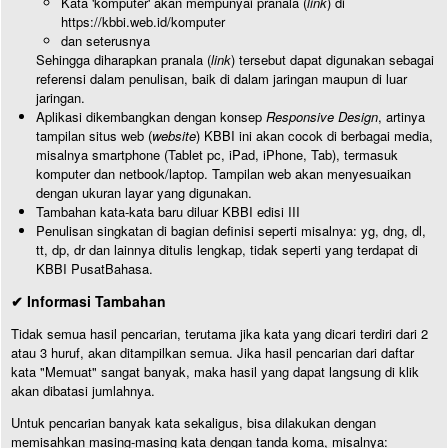
Kata 'komputer' akan mempunyai pranala (
link
) di
https://kbbi.web.id/komputer
dan seterusnya
Sehingga diharapkan pranala (
link
) tersebut dapat digunakan sebagai
referensi dalam penulisan, baik di dalam jaringan maupun di luar
jaringan.
Aplikasi dikembangkan dengan konsep
Responsive Design
, artinya
tampilan situs web (
website
) KBBI ini akan cocok di berbagai media,
misalnya smartphone (Tablet pc, iPad, iPhone, Tab), termasuk
komputer dan netbook/laptop. Tampilan web akan menyesuaikan
dengan ukuran layar yang digunakan.
Tambahan kata-kata baru diluar KBBI edisi III
Penulisan singkatan di bagian definisi seperti misalnya: yg, dng, dl,
tt, dp, dr dan lainnya ditulis lengkap, tidak seperti yang terdapat di
KBBI PusatBahasa.
✔ Informasi Tambahan
Tidak semua hasil pencarian, terutama jika kata yang dicari terdiri dari 2
atau 3 huruf, akan ditampilkan semua. Jika hasil pencarian dari daftar
kata "Memuat" sangat banyak, maka hasil yang dapat langsung di klik
akan dibatasi jumlahnya.
Untuk pencarian banyak kata sekaligus, bisa dilakukan dengan
memisahkan masing-masing kata dengan tanda koma, misalnya: