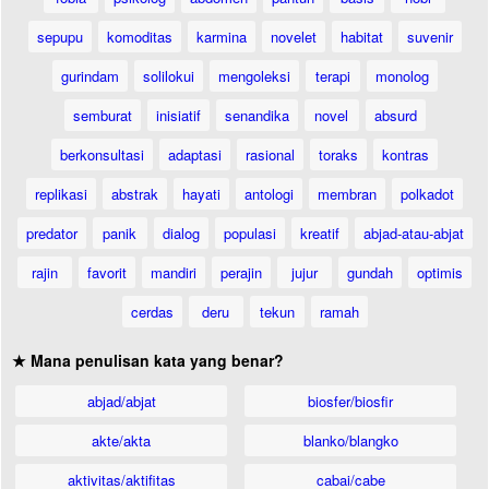
sepupu
komoditas
karmina
novelet
habitat
suvenir
gurindam
solilokui
mengoleksi
terapi
monolog
semburat
inisiatif
senandika
novel
absurd
berkonsultasi
adaptasi
rasional
toraks
kontras
replikasi
abstrak
hayati
antologi
membran
polkadot
predator
panik
dialog
populasi
kreatif
abjad-atau-abjat
rajin
favorit
mandiri
perajin
jujur
gundah
optimis
cerdas
deru
tekun
ramah
★ Mana penulisan kata yang benar?
abjad/abjat
biosfer/biosfir
akte/akta
blanko/blangko
aktivitas/aktifitas
cabai/cabe