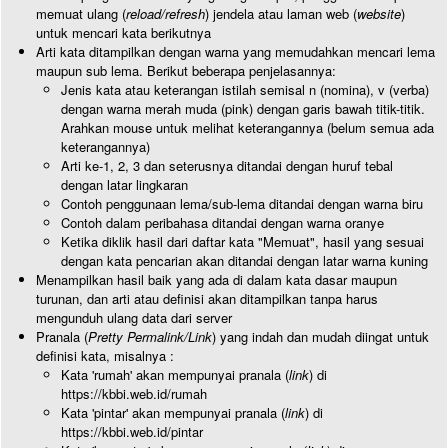
memuat ulang (
reload/refresh
) jendela atau laman web (
website
)
untuk mencari kata berikutnya
Arti kata ditampilkan dengan warna yang memudahkan mencari lema
maupun sub lema. Berikut beberapa penjelasannya:
Jenis kata atau keterangan istilah semisal n (nomina), v (verba)
dengan warna merah muda (pink) dengan garis bawah titik-titik.
Arahkan mouse untuk melihat keterangannya (belum semua ada
keterangannya)
Arti ke-1, 2, 3 dan seterusnya ditandai dengan huruf tebal
dengan latar lingkaran
Contoh penggunaan lema/sub-lema ditandai dengan warna biru
Contoh dalam peribahasa ditandai dengan warna oranye
Ketika diklik hasil dari daftar kata "Memuat", hasil yang sesuai
dengan kata pencarian akan ditandai dengan latar warna kuning
Menampilkan hasil baik yang ada di dalam kata dasar maupun
turunan, dan arti atau definisi akan ditampilkan tanpa harus
mengunduh ulang data dari server
Pranala (
Pretty Permalink/Link
) yang indah dan mudah diingat untuk
definisi kata, misalnya :
Kata 'rumah' akan mempunyai pranala (
link
) di
https://kbbi.web.id/rumah
Kata 'pintar' akan mempunyai pranala (
link
) di
https://kbbi.web.id/pintar