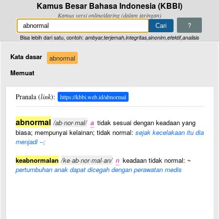
Kamus Besar Bahasa Indonesia (KBBI)
Kamus versi online/daring (dalam jaringan)
?
Bisa lebih dari satu, contoh:
ambyar,terjemah,integritas,sinonim,efektif,analisis
Kata dasar
abnormal
Memuat
Pranala (
link
):
https://kbbi.web.id/abnormal
abnormal
/ab·nor·mal/
a
tidak sesuai dengan keadaan yang
biasa; mempunyai kelainan; tidak normal:
sejak kecelakaan itu dia
menjadi --;
keabnormalan
/ke·ab·nor·mal·an/
n
keadaan tidak normal: ~
pertumbuhan anak dapat dicegah dengan perawatan medis