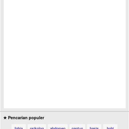
★ Pencarian populer
fobia
psikolog
abdomen
pantun
basis
hobi