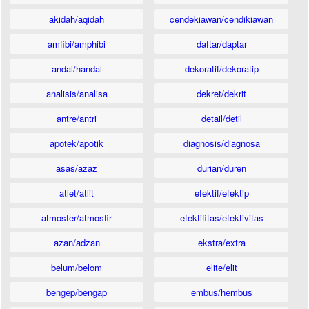
akidah/aqidah
cendekiawan/cendikiawan
amfibi/amphibi
daftar/daptar
andal/handal
dekoratif/dekoratip
analisis/analisa
dekret/dekrit
antre/antri
detail/detil
apotek/apotik
diagnosis/diagnosa
asas/azaz
durian/duren
atlet/atlit
efektif/efektip
atmosfer/atmosfir
efektifitas/efektivitas
azan/adzan
ekstra/extra
belum/belom
elite/elit
bengep/bengap
embus/hembus