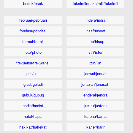
besok/esok
faksimile/faksimili/faksimil
februari/pebruari
indera/indra
fondasi/pondasi
insaf/insyaf
formal/formil
isap/hisap
foto/photo
istri/isteri
frekuensi/frekwensi
izin/ijin
gizi/gisi
jadwal/jadual
gladi/geladi
jenazah/jenasah
gubuk/gubug
jenderal/jendral
hadis/hadist
justru/justeru
hafal/hapal
karena/karna
hakikat/hakekat
karier/karir