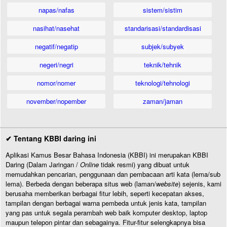
napas/nafas
sistem/sistim
nasihat/nasehat
standarisasi/standardisasi
negatif/negatip
subjek/subyek
negeri/negri
teknik/tehnik
nomor/nomer
teknologi/tehnologi
november/nopember
zaman/jaman
✔ Tentang KBBI daring ini
Aplikasi Kamus Besar Bahasa Indonesia (KBBI) ini merupakan KBBI
Daring (Dalam Jaringan /
Online
tidak resmi) yang dibuat untuk
memudahkan pencarian, penggunaan dan pembacaan arti kata (lema/sub
lema). Berbeda dengan beberapa situs web (laman/
website
) sejenis, kami
berusaha memberikan berbagai fitur lebih, seperti kecepatan akses,
tampilan dengan berbagai warna pembeda untuk jenis kata, tampilan
yang pas untuk segala perambah web baik komputer desktop, laptop
maupun telepon pintar dan sebagainya. Fitur-fitur selengkapnya bisa