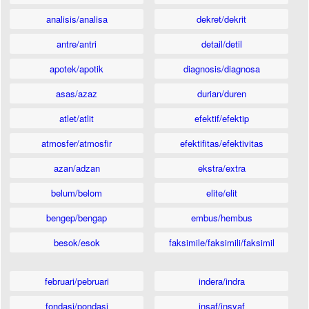
analisis/analisa
dekret/dekrit
antre/antri
detail/detil
apotek/apotik
diagnosis/diagnosa
asas/azaz
durian/duren
atlet/atlit
efektif/efektip
atmosfer/atmosfir
efektifitas/efektivitas
azan/adzan
ekstra/extra
belum/belom
elite/elit
bengep/bengap
embus/hembus
besok/esok
faksimile/faksimili/faksimil
februari/pebruari
indera/indra
fondasi/pondasi
insaf/insyaf