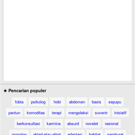
★ Pencarian populer
fobia
psikolog
hobi
abdomen
basis
sepupu
pantun
komoditas
terapi
mengoleksi
suvenir
inisiatif
berkonsultasi
karmina
absurd
novelet
rasional
monolog
abjad-atau-abjat
adaptasi
habitat
semburat