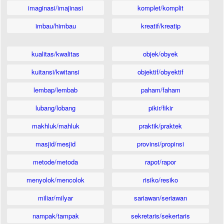
imaginasi/imajinasi
komplet/komplit
imbau/himbau
kreatif/kreatip
kualitas/kwalitas
objek/obyek
kuitansi/kwitansi
objektif/obyektif
lembap/lembab
paham/faham
lubang/lobang
pikir/fikir
makhluk/mahluk
praktik/praktek
masjid/mesjid
provinsi/propinsi
metode/metoda
rapot/rapor
menyolok/mencolok
risiko/resiko
miliar/milyar
sariawan/seriawan
nampak/tampak
sekretaris/sekertaris