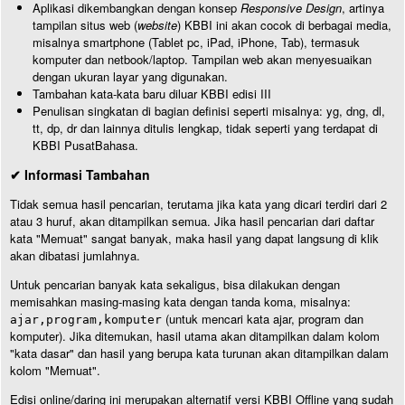
Aplikasi dikembangkan dengan konsep
Responsive Design
, artinya
tampilan situs web (
website
) KBBI ini akan cocok di berbagai media,
misalnya smartphone (Tablet pc, iPad, iPhone, Tab), termasuk
komputer dan netbook/laptop. Tampilan web akan menyesuaikan
dengan ukuran layar yang digunakan.
Tambahan kata-kata baru diluar KBBI edisi III
Penulisan singkatan di bagian definisi seperti misalnya: yg, dng, dl,
tt, dp, dr dan lainnya ditulis lengkap, tidak seperti yang terdapat di
KBBI PusatBahasa.
✔ Informasi Tambahan
Tidak semua hasil pencarian, terutama jika kata yang dicari terdiri dari 2
atau 3 huruf, akan ditampilkan semua. Jika hasil pencarian dari daftar
kata "Memuat" sangat banyak, maka hasil yang dapat langsung di klik
akan dibatasi jumlahnya.
Untuk pencarian banyak kata sekaligus, bisa dilakukan dengan
memisahkan masing-masing kata dengan tanda koma, misalnya:
(untuk mencari kata ajar, program dan
ajar,program,komputer
komputer). Jika ditemukan, hasil utama akan ditampilkan dalam kolom
"kata dasar" dan hasil yang berupa kata turunan akan ditampilkan dalam
kolom "Memuat".
Edisi online/daring ini merupakan alternatif versi KBBI Offline yang sudah