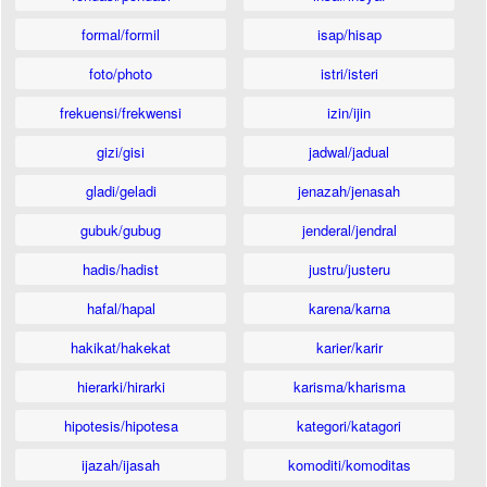
formal/formil
isap/hisap
foto/photo
istri/isteri
frekuensi/frekwensi
izin/ijin
gizi/gisi
jadwal/jadual
gladi/geladi
jenazah/jenasah
gubuk/gubug
jenderal/jendral
hadis/hadist
justru/justeru
hafal/hapal
karena/karna
hakikat/hakekat
karier/karir
hierarki/hirarki
karisma/kharisma
hipotesis/hipotesa
kategori/katagori
ijazah/ijasah
komoditi/komoditas