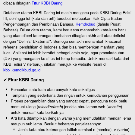
dibaca dibagian
Fitur KBBI Daring
.
Database utama KBBI Daring ini masih mengacu pada KBBI Daring Edisi
III, sehingga isi (kata dan arti) tersebut merupakan Hak Cipta Badan
Pengembangan dan Pembinaan Bahasa,
Kemdikbud
(dahulu Pusat
Bahasa). Diluar data utama, kami berusaha menambah kata-kata baru
yang akan diberi keterangan tambahan dibagian akhir arti atau definisi
dengan "Definisi Eksternal". Semoga semakin menambah khazanah
referensi pendidikan di Indonesia dan bisa memberikan manfaat yang
luas. Aplikasi ini lebih bersifat sebagai arsip saja, agar pranala/tautan
(
link
) yang mengarah ke situs ini tetap tersedia. Untuk mencari kata dari
KBBI edisi V (terbaru), silakan merujuk ke website resmi di
kbbi.kemdikbud.go.id
✔ Fitur KBBI Daring
Pencarian satu kata atau banyak kata sekaligus
Tampilan yang sederhana dan ringan untuk kemudahan penggunaan
Proses pengambilan data yang sangat cepat, pengguna tidak perlu
memuat ulang (
reload/refresh
) jendela atau laman web (
website
)
untuk mencari kata berikutnya
Arti kata ditampilkan dengan warna yang memudahkan mencari lema
maupun sub lema. Berikut beberapa penjelasannya:
Jenis kata atau keterangan istilah semisal n (nomina), v (verba)