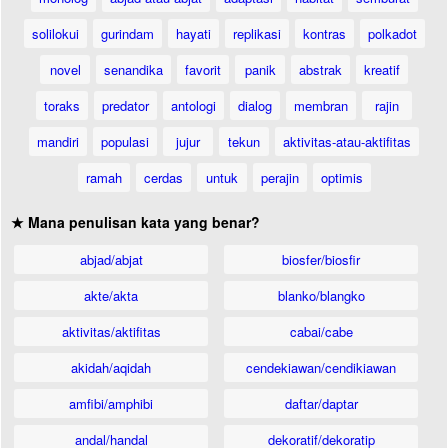
solilokui
gurindam
hayati
replikasi
kontras
polkadot
novel
senandika
favorit
panik
abstrak
kreatif
toraks
predator
antologi
dialog
membran
rajin
mandiri
populasi
jujur
tekun
aktivitas-atau-aktifitas
ramah
cerdas
untuk
perajin
optimis
★ Mana penulisan kata yang benar?
abjad/abjat
biosfer/biosfir
akte/akta
blanko/blangko
aktivitas/aktifitas
cabai/cabe
akidah/aqidah
cendekiawan/cendikiawan
amfibi/amphibi
daftar/daptar
andal/handal
dekoratif/dekoratip