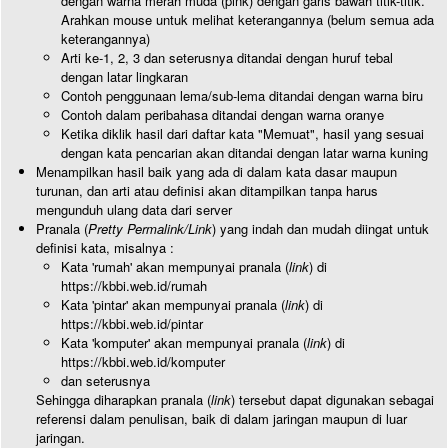
dengan warna merah muda (pink) dengan garis bawah titik-titik.
Arahkan mouse untuk melihat keterangannya (belum semua ada
keterangannya)
Arti ke-1, 2, 3 dan seterusnya ditandai dengan huruf tebal
dengan latar lingkaran
Contoh penggunaan lema/sub-lema ditandai dengan warna biru
Contoh dalam peribahasa ditandai dengan warna oranye
Ketika diklik hasil dari daftar kata "Memuat", hasil yang sesuai
dengan kata pencarian akan ditandai dengan latar warna kuning
Menampilkan hasil baik yang ada di dalam kata dasar maupun
turunan, dan arti atau definisi akan ditampilkan tanpa harus
mengunduh ulang data dari server
Pranala (
Pretty Permalink/Link
) yang indah dan mudah diingat untuk
definisi kata, misalnya :
Kata 'rumah' akan mempunyai pranala (
link
) di
https://kbbi.web.id/rumah
Kata 'pintar' akan mempunyai pranala (
link
) di
https://kbbi.web.id/pintar
Kata 'komputer' akan mempunyai pranala (
link
) di
https://kbbi.web.id/komputer
dan seterusnya
Sehingga diharapkan pranala (
link
) tersebut dapat digunakan sebagai
referensi dalam penulisan, baik di dalam jaringan maupun di luar
jaringan.