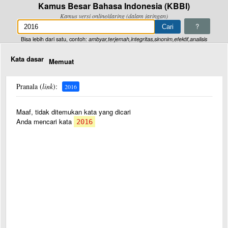
Kamus Besar Bahasa Indonesia (KBBI)
Kamus versi online/daring (dalam jaringan)
?
Bisa lebih dari satu, contoh:
ambyar,terjemah,integritas,sinonim,efektif,analisis
Kata dasar
Memuat
Pranala (
link
):
2016
Maaf, tidak ditemukan kata yang dicari
Anda mencari kata
2016