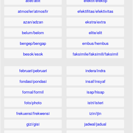
atlet/atlit
efektif/efektip
atmosfer/atmosfir
efektifitas/efektivitas
azan/adzan
ekstra/extra
belum/belom
elite/elit
bengep/bengap
embus/hembus
besok/esok
faksimile/faksimili/faksimil
februari/pebruari
indera/indra
fondasi/pondasi
insaf/insyaf
formal/formil
isap/hisap
foto/photo
istri/isteri
frekuensi/frekwensi
izin/ijin
gizi/gisi
jadwal/jadual