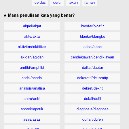
cerdas
deru
tekun
ramah
★ Mana penulisan kata yang benar?
abjad/abjat
biosfer/biosfir
akte/akta
blanko/blangko
aktivitas/aktifitas
cabai/cabe
akidah/aqidah
cendekiawan/cendikiawan
amfibi/amphibi
daftar/daptar
andal/handal
dekoratif/dekoratip
analisis/analisa
dekret/dekrit
antre/antri
detail/detil
apotek/apotik
diagnosis/diagnosa
asas/azaz
durian/duren