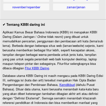
november/nopember
zaman/jaman
✔ Tentang KBBI daring ini
Aplikasi Kamus Besar Bahasa Indonesia (KBBI) ini merupakan KBBI
Daring (Dalam Jaringan /
Online
tidak resmi) yang dibuat untuk
memudahkan pencarian, penggunaan dan pembacaan arti kata (lema/sub
lema). Berbeda dengan beberapa situs web (laman/
website
) sejenis, kami
berusaha memberikan berbagai fitur lebih, seperti kecepatan akses,
tampilan dengan berbagai warna pembeda untuk jenis kata, tampilan
yang pas untuk segala perambah web baik komputer desktop, laptop
maupun telepon pintar dan sebagainya. Fitur-fitur selengkapnya bisa
dibaca dibagian
Fitur KBBI Daring
.
Database utama KBBI Daring ini masih mengacu pada KBBI Daring Edisi
III, sehingga isi (kata dan arti) tersebut merupakan Hak Cipta Badan
Pengembangan dan Pembinaan Bahasa,
Kemdikbud
(dahulu Pusat
Bahasa). Diluar data utama, kami berusaha menambah kata-kata baru
yang akan diberi keterangan tambahan dibagian akhir arti atau definisi
dengan "Definisi Eksternal". Semoga semakin menambah khazanah
referensi pendidikan di Indonesia dan bisa memberikan manfaat yang