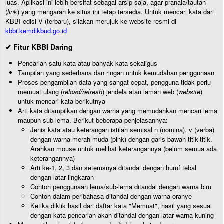
luas. Aplikasi ini lebih bersifat sebagai arsip saja, agar pranala/tautan
(
link
) yang mengarah ke situs ini tetap tersedia. Untuk mencari kata dari
KBBI edisi V (terbaru), silakan merujuk ke website resmi di
kbbi.kemdikbud.go.id
✔ Fitur KBBI Daring
Pencarian satu kata atau banyak kata sekaligus
Tampilan yang sederhana dan ringan untuk kemudahan penggunaan
Proses pengambilan data yang sangat cepat, pengguna tidak perlu
memuat ulang (
reload/refresh
) jendela atau laman web (
website
)
untuk mencari kata berikutnya
Arti kata ditampilkan dengan warna yang memudahkan mencari lema
maupun sub lema. Berikut beberapa penjelasannya:
Jenis kata atau keterangan istilah semisal n (nomina), v (verba)
dengan warna merah muda (pink) dengan garis bawah titik-titik.
Arahkan mouse untuk melihat keterangannya (belum semua ada
keterangannya)
Arti ke-1, 2, 3 dan seterusnya ditandai dengan huruf tebal
dengan latar lingkaran
Contoh penggunaan lema/sub-lema ditandai dengan warna biru
Contoh dalam peribahasa ditandai dengan warna oranye
Ketika diklik hasil dari daftar kata "Memuat", hasil yang sesuai
dengan kata pencarian akan ditandai dengan latar warna kuning