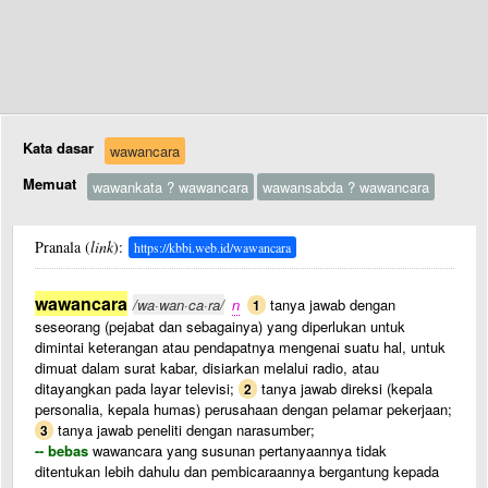
Kata dasar
wawancara
Memuat
wawankata ? wawancara
wawansabda ? wawancara
Pranala (
link
):
https://kbbi.web.id/wawancara
wawancara
/wa·wan·ca·ra/
n
tanya jawab dengan
1
seseorang (pejabat dan sebagainya) yang diperlukan untuk
dimintai keterangan atau pendapatnya mengenai suatu hal, untuk
dimuat dalam surat kabar, disiarkan melalui radio, atau
ditayangkan pada layar televisi;
tanya jawab direksi (kepala
2
personalia, kepala humas) perusahaan dengan pelamar pekerjaan;
tanya jawab peneliti dengan narasumber;
3
-- bebas
wawancara yang susunan pertanyaannya tidak
ditentukan lebih dahulu dan pembicaraannya bergantung kepada