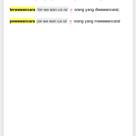
terwawancara
/ter·wa·wan·ca·ra/
n
orang yang diwawancarai;
pewawancara
/pe·wa·wan·ca·ra/
n
orang yang mewawancarai