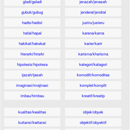
gladi/geladi
jenazah/jenasah
gubuk/gubug
jenderal/jendral
hadis/hadist
justru/justeru
hafal/hapal
karena/karna
hakikat/hakekat
karier/karir
hierarki/hirarki
karisma/kharisma
hipotesis/hipotesa
kategori/katagori
ijazah/ijasah
komoditi/komoditas
imaginasi/imajinasi
komplet/komplit
imbau/himbau
kreatif/kreatip
kualitas/kwalitas
objek/obyek
kuitansi/kwitansi
objektif/obyektif