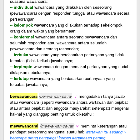
suasana wawancara;
-- individual
wawancara yang dilakukan oleh seseorang
(pewawancara) dengan responden tunggal atau wawancara secara
perseorangan;
-- kelompok
wawancara yang dilakukan terhadap sekelompok
orang dalam waktu yang bersamaan;
-- konferensi
wawancara antara seorang pewawancara dan
sejumlah responden atau wawancara antara sejumlah
pewawancara dan seorang responden;
-- terbuka
wawancara yang berdasarkan pertanyaan yang tidak
terbatas (tidak terikat) jawabannya;
-- terpimpin
wawancara dengan memakai pertanyaan yang sudah
disiapkan sebelumnya;
-- tertutup
wawancara yang berdasarkan pertanyaan yang
terbatas jawabannya;
berwawancara
/ber·wa·wan·ca·ra/
v
mengadakan tanya jawab
atau wawancara (seperti wawancara antara wartawan dan pejabat
atau antara pejabat dan anggota masyarakat setempat) mengenai
hal-hal yang dianggap penting untuk diketahui;
mewawancarai
/me·wa·wan·ca·rai/
v
meminta keterangan atau
pendapat seseorang mengenai suatu hal:
wartawan itu sedang ~
beberapa orang pengungsi korban keganasan perang
;