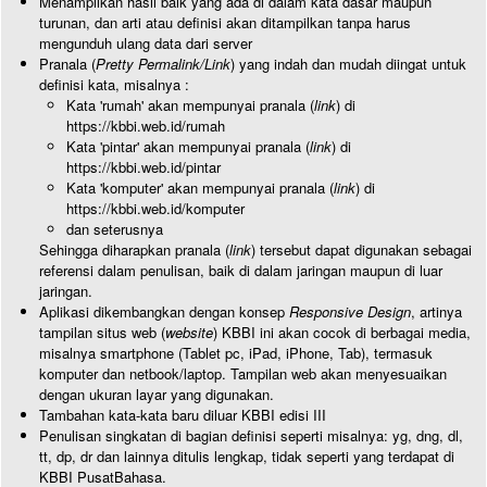
Menampilkan hasil baik yang ada di dalam kata dasar maupun
turunan, dan arti atau definisi akan ditampilkan tanpa harus
mengunduh ulang data dari server
Pranala (
Pretty Permalink/Link
) yang indah dan mudah diingat untuk
definisi kata, misalnya :
Kata 'rumah' akan mempunyai pranala (
link
) di
https://kbbi.web.id/rumah
Kata 'pintar' akan mempunyai pranala (
link
) di
https://kbbi.web.id/pintar
Kata 'komputer' akan mempunyai pranala (
link
) di
https://kbbi.web.id/komputer
dan seterusnya
Sehingga diharapkan pranala (
link
) tersebut dapat digunakan sebagai
referensi dalam penulisan, baik di dalam jaringan maupun di luar
jaringan.
Aplikasi dikembangkan dengan konsep
Responsive Design
, artinya
tampilan situs web (
website
) KBBI ini akan cocok di berbagai media,
misalnya smartphone (Tablet pc, iPad, iPhone, Tab), termasuk
komputer dan netbook/laptop. Tampilan web akan menyesuaikan
dengan ukuran layar yang digunakan.
Tambahan kata-kata baru diluar KBBI edisi III
Penulisan singkatan di bagian definisi seperti misalnya: yg, dng, dl,
tt, dp, dr dan lainnya ditulis lengkap, tidak seperti yang terdapat di
KBBI PusatBahasa.