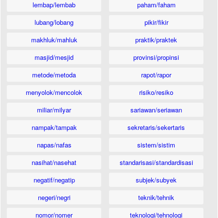
lembap/lembab
paham/faham
lubang/lobang
pikir/fikir
makhluk/mahluk
praktik/praktek
masjid/mesjid
provinsi/propinsi
metode/metoda
rapot/rapor
menyolok/mencolok
risiko/resiko
miliar/milyar
sariawan/seriawan
nampak/tampak
sekretaris/sekertaris
napas/nafas
sistem/sistim
nasihat/nasehat
standarisasi/standardisasi
negatif/negatip
subjek/subyek
negeri/negri
teknik/tehnik
nomor/nomer
teknologi/tehnologi