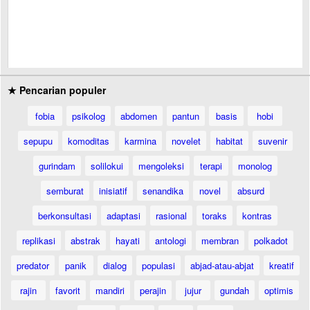
★ Pencarian populer
fobia
psikolog
abdomen
pantun
basis
hobi
sepupu
komoditas
karmina
novelet
habitat
suvenir
gurindam
solilokui
mengoleksi
terapi
monolog
semburat
inisiatif
senandika
novel
absurd
berkonsultasi
adaptasi
rasional
toraks
kontras
replikasi
abstrak
hayati
antologi
membran
polkadot
predator
panik
dialog
populasi
abjad-atau-abjat
kreatif
rajin
favorit
mandiri
perajin
jujur
gundah
optimis