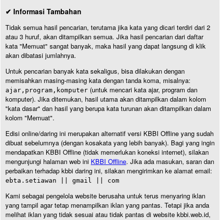
✔ Informasi Tambahan
Tidak semua hasil pencarian, terutama jika kata yang dicari terdiri dari 2
atau 3 huruf, akan ditampilkan semua. Jika hasil pencarian dari daftar
kata "Memuat" sangat banyak, maka hasil yang dapat langsung di klik
akan dibatasi jumlahnya.
Untuk pencarian banyak kata sekaligus, bisa dilakukan dengan
memisahkan masing-masing kata dengan tanda koma, misalnya:
(untuk mencari kata ajar, program dan
ajar,program,komputer
komputer). Jika ditemukan, hasil utama akan ditampilkan dalam kolom
"kata dasar" dan hasil yang berupa kata turunan akan ditampilkan dalam
kolom "Memuat".
Edisi online/daring ini merupakan alternatif versi KBBI Offline yang sudah
dibuat sebelumnya (dengan kosakata yang lebih banyak). Bagi yang ingin
mendapatkan KBBI Offline (tidak memerlukan koneksi internet), silakan
mengunjungi halaman web ini
KBBI Offline
. Jika ada masukan, saran dan
perbaikan terhadap kbbi daring ini, silakan mengirimkan ke alamat email:
ebta.setiawan || gmail || com
Kami sebagai pengelola website berusaha untuk terus menyaring iklan
yang tampil agar tetap menampilkan iklan yang pantas. Tetapi jika anda
melihat iklan yang tidak sesuai atau tidak pantas di website kbbi.web.id,