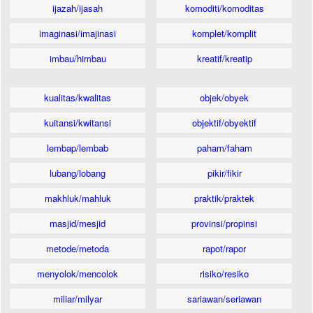
ijazah/ijasah
komoditi/komoditas
imaginasi/imajinasi
komplet/komplit
imbau/himbau
kreatif/kreatip
kualitas/kwalitas
objek/obyek
kuitansi/kwitansi
objektif/obyektif
lembap/lembab
paham/faham
lubang/lobang
pikir/fikir
makhluk/mahluk
praktik/praktek
masjid/mesjid
provinsi/propinsi
metode/metoda
rapot/rapor
menyolok/mencolok
risiko/resiko
miliar/milyar
sariawan/seriawan