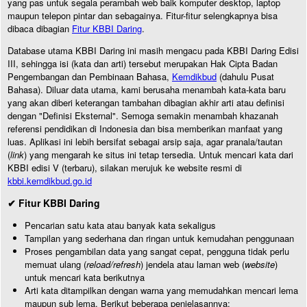
yang pas untuk segala perambah web baik komputer desktop, laptop
maupun telepon pintar dan sebagainya. Fitur-fitur selengkapnya bisa
dibaca dibagian
Fitur KBBI Daring
.
Database utama KBBI Daring ini masih mengacu pada KBBI Daring Edisi
III, sehingga isi (kata dan arti) tersebut merupakan Hak Cipta Badan
Pengembangan dan Pembinaan Bahasa,
Kemdikbud
(dahulu Pusat
Bahasa). Diluar data utama, kami berusaha menambah kata-kata baru
yang akan diberi keterangan tambahan dibagian akhir arti atau definisi
dengan "Definisi Eksternal". Semoga semakin menambah khazanah
referensi pendidikan di Indonesia dan bisa memberikan manfaat yang
luas. Aplikasi ini lebih bersifat sebagai arsip saja, agar pranala/tautan
(
link
) yang mengarah ke situs ini tetap tersedia. Untuk mencari kata dari
KBBI edisi V (terbaru), silakan merujuk ke website resmi di
kbbi.kemdikbud.go.id
✔ Fitur KBBI Daring
Pencarian satu kata atau banyak kata sekaligus
Tampilan yang sederhana dan ringan untuk kemudahan penggunaan
Proses pengambilan data yang sangat cepat, pengguna tidak perlu
memuat ulang (
reload/refresh
) jendela atau laman web (
website
)
untuk mencari kata berikutnya
Arti kata ditampilkan dengan warna yang memudahkan mencari lema
maupun sub lema. Berikut beberapa penjelasannya: