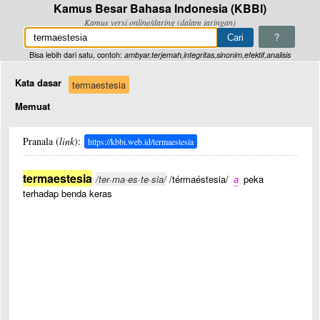
Kamus Besar Bahasa Indonesia (KBBI)
Kamus versi online/daring (dalam jaringan)
?
Bisa lebih dari satu, contoh:
ambyar,terjemah,integritas,sinonim,efektif,analisis
Kata dasar
termaestesia
Memuat
Pranala (
link
):
https://kbbi.web.id/termaestesia
termaestesia
/ter·ma·es·te·sia/
/térmaéstesia/
a
peka
terhadap benda keras