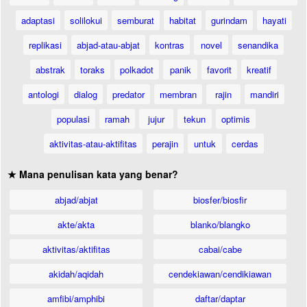
adaptasi
solilokui
semburat
habitat
gurindam
hayati
replikasi
abjad-atau-abjat
kontras
novel
senandika
abstrak
toraks
polkadot
panik
favorit
kreatif
antologi
dialog
predator
membran
rajin
mandiri
populasi
ramah
jujur
tekun
optimis
aktivitas-atau-aktifitas
perajin
untuk
cerdas
★ Mana penulisan kata yang benar?
abjad/abjat
biosfer/biosfir
akte/akta
blanko/blangko
aktivitas/aktifitas
cabai/cabe
akidah/aqidah
cendekiawan/cendikiawan
amfibi/amphibi
daftar/daptar