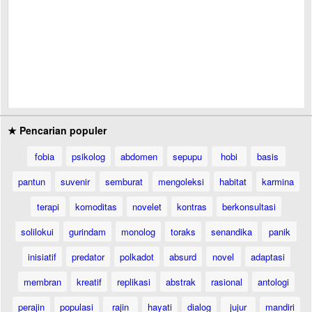
★ Pencarian populer
fobia
psikolog
abdomen
sepupu
hobi
basis
pantun
suvenir
semburat
mengoleksi
habitat
karmina
terapi
komoditas
novelet
kontras
berkonsultasi
solilokui
gurindam
monolog
toraks
senandika
panik
inisiatif
predator
polkadot
absurd
novel
adaptasi
membran
kreatif
replikasi
abstrak
rasional
antologi
perajin
populasi
rajin
hayati
dialog
jujur
mandiri