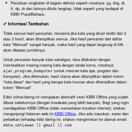
Penulisan singkatan di bagian definisi seperti misalnya: yg, dng, dl,
tt, dp, dr dan lainnya ditulis lengkap, tidak seperti yang terdapat di
KBBI PusatBahasa.
✔ Informasi Tambahan
Tidak semua hasil pencarian, terutama jika kata yang dicari terdiri dari 2
atau 3 huruf, akan ditampilkan semua. Jika hasil pencarian dari daftar
kata "Memuat" sangat banyak, maka hasil yang dapat langsung di klik
akan dibatasi jumlahnya.
Untuk pencarian banyak kata sekaligus, bisa dilakukan dengan
memisahkan masing-masing kata dengan tanda koma, misalnya:
(untuk mencari kata ajar, program dan
ajar,program,komputer
komputer). Jika ditemukan, hasil utama akan ditampilkan dalam kolom
"kata dasar" dan hasil yang berupa kata turunan akan ditampilkan dalam
kolom "Memuat".
Edisi online/daring ini merupakan alternatif versi KBBI Offline yang sudah
dibuat sebelumnya (dengan kosakata yang lebih banyak). Bagi yang ingin
mendapatkan KBBI Offline (tidak memerlukan koneksi internet), silakan
mengunjungi halaman web ini
KBBI Offline
. Jika ada masukan, saran dan
perbaikan terhadap kbbi daring ini, silakan mengirimkan ke alamat email:
ebta.setiawan || gmail || com