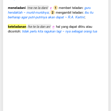
meneladani
/me·ne·la·dani/
v
memberi teladan:
guru
1
hendaklah ~ murid-muridnya
;
mengambil teladan:
ibu itu
2
berharap agar putri-putrinya akan dapat ~ R.A. Kartini
;
keteladanan
/ke·te·la·dan·an/
n
hal yang dapat ditiru atau
dicontoh:
tidak perlu kita ragukan lagi ~ nya sebagai orang tua