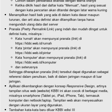
Contoh dalam peribahasa ditandai dengan warna oranye
Ketika diklik hasil dari daftar kata "Memuat", hasil yang sesuai
dengan kata pencarian akan ditandai dengan latar warna kuning
Menampilkan hasil baik yang ada di dalam kata dasar maupun
turunan, dan arti atau definisi akan ditampilkan tanpa harus
mengunduh ulang data dari server
Pranala (
Pretty Permalink/Link
) yang indah dan mudah diingat untuk
definisi kata, misalnya :
Kata 'rumah' akan mempunyai pranala (
link
) di
https://kbbi.web.id/rumah
Kata 'pintar' akan mempunyai pranala (
link
) di
https://kbbi.web.id/pintar
Kata 'komputer' akan mempunyai pranala (
link
) di
https://kbbi.web.id/komputer
dan seterusnya
Sehingga diharapkan pranala (
link
) tersebut dapat digunakan sebagai
referensi dalam penulisan, baik di dalam jaringan maupun di luar
jaringan.
Aplikasi dikembangkan dengan konsep
Responsive Design
, artinya
tampilan situs web (
website
) KBBI ini akan cocok di berbagai media,
misalnya smartphone (Tablet pc, iPad, iPhone, Tab), termasuk
komputer dan netbook/laptop. Tampilan web akan menyesuaikan
dengan ukuran layar yang digunakan.
Tambahan kata-kata baru diluar KBBI edisi III