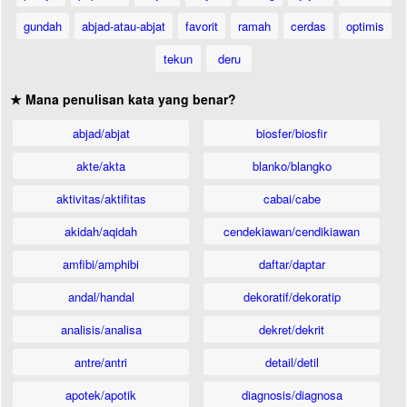
gundah
abjad-atau-abjat
favorit
ramah
cerdas
optimis
tekun
deru
★ Mana penulisan kata yang benar?
abjad/abjat
biosfer/biosfir
akte/akta
blanko/blangko
aktivitas/aktifitas
cabai/cabe
akidah/aqidah
cendekiawan/cendikiawan
amfibi/amphibi
daftar/daptar
andal/handal
dekoratif/dekoratip
analisis/analisa
dekret/dekrit
antre/antri
detail/detil
apotek/apotik
diagnosis/diagnosa