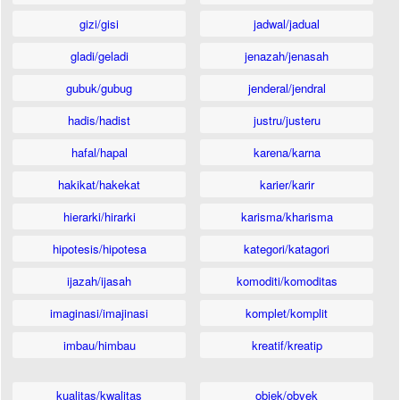
gizi/gisi
jadwal/jadual
gladi/geladi
jenazah/jenasah
gubuk/gubug
jenderal/jendral
hadis/hadist
justru/justeru
hafal/hapal
karena/karna
hakikat/hakekat
karier/karir
hierarki/hirarki
karisma/kharisma
hipotesis/hipotesa
kategori/katagori
ijazah/ijasah
komoditi/komoditas
imaginasi/imajinasi
komplet/komplit
imbau/himbau
kreatif/kreatip
kualitas/kwalitas
objek/obyek