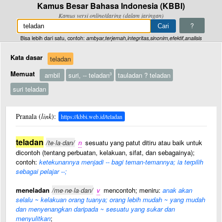
Kamus Besar Bahasa Indonesia (KBBI)
Kamus versi online/daring (dalam jaringan)
?
Bisa lebih dari satu, contoh:
ambyar,terjemah,integritas,sinonim,efektif,analisis
Kata dasar
teladan
Memuat
ambil
suri, -- teladan
tauladan ? teladan
3
suri teladan
Pranala (
link
):
https://kbbi.web.id/teladan
teladan
/te·la·dan/
n
sesuatu yang patut ditiru atau baik untuk
dicontoh (tentang perbuatan, kelakuan, sifat, dan sebagainya);
contoh:
ketekunannya menjadi -- bagi teman-temannya; ia terpilih
sebagai pelajar --;
meneladan
/me·ne·la·dan/
v
mencontoh; meniru:
anak akan
selalu ~ kelakuan orang tuanya; orang lebih mudah ~ yang mudah
dan menyenangkan daripada ~ sesuatu yang sukar dan
menyulitkan
;