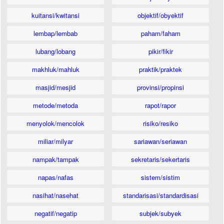
kuitansi/kwitansi
objektif/obyektif
lembap/lembab
paham/faham
lubang/lobang
pikir/fikir
makhluk/mahluk
praktik/praktek
masjid/mesjid
provinsi/propinsi
metode/metoda
rapot/rapor
menyolok/mencolok
risiko/resiko
miliar/milyar
sariawan/seriawan
nampak/tampak
sekretaris/sekertaris
napas/nafas
sistem/sistim
nasihat/nasehat
standarisasi/standardisasi
negatif/negatip
subjek/subyek