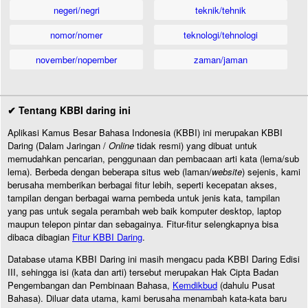
negeri/negri
teknik/tehnik
nomor/nomer
teknologi/tehnologi
november/nopember
zaman/jaman
✔ Tentang KBBI daring ini
Aplikasi Kamus Besar Bahasa Indonesia (KBBI) ini merupakan KBBI
Daring (Dalam Jaringan /
Online
tidak resmi) yang dibuat untuk
memudahkan pencarian, penggunaan dan pembacaan arti kata (lema/sub
lema). Berbeda dengan beberapa situs web (laman/
website
) sejenis, kami
berusaha memberikan berbagai fitur lebih, seperti kecepatan akses,
tampilan dengan berbagai warna pembeda untuk jenis kata, tampilan
yang pas untuk segala perambah web baik komputer desktop, laptop
maupun telepon pintar dan sebagainya. Fitur-fitur selengkapnya bisa
dibaca dibagian
Fitur KBBI Daring
.
Database utama KBBI Daring ini masih mengacu pada KBBI Daring Edisi
III, sehingga isi (kata dan arti) tersebut merupakan Hak Cipta Badan
Pengembangan dan Pembinaan Bahasa,
Kemdikbud
(dahulu Pusat
Bahasa). Diluar data utama, kami berusaha menambah kata-kata baru