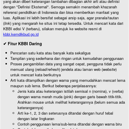
yang akan diberi keterangan tambahan dibagian akhir arti atau definisi
dengan "Definisi Eksternal". Semoga semakin menambah khazanah
referensi pendidikan di Indonesia dan bisa memberikan manfaat yang
luas. Aplikasi ini lebih bersifat sebagai arsip saja, agar pranala/tautan
(
link
) yang mengarah ke situs ini tetap tersedia. Untuk mencari kata dari
KBBI edisi V (terbaru), silakan merujuk ke website resmi di
kbbi.kemdikbud.go.id
✔ Fitur KBBI Daring
Pencarian satu kata atau banyak kata sekaligus
Tampilan yang sederhana dan ringan untuk kemudahan penggunaan
Proses pengambilan data yang sangat cepat, pengguna tidak perlu
memuat ulang (
reload/refresh
) jendela atau laman web (
website
)
untuk mencari kata berikutnya
Arti kata ditampilkan dengan warna yang memudahkan mencari lema
maupun sub lema. Berikut beberapa penjelasannya:
Jenis kata atau keterangan istilah semisal n (nomina), v (verba)
dengan warna merah muda (pink) dengan garis bawah titik-titik.
Arahkan mouse untuk melihat keterangannya (belum semua ada
keterangannya)
Arti ke-1, 2, 3 dan seterusnya ditandai dengan huruf tebal
dengan latar lingkaran
Contoh penggunaan lema/sub-lema ditandai dengan warna biru