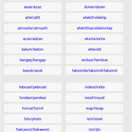
asas/azaz
durian/duren
atlet/atlit
efektif/efektip
atmosfer/atmosfir
efektifitas/efektivitas
azan/adzan
ekstra/extra
belum/belom
elite/elit
bengep/bengap
embus/hembus
besok/esok
faksimile/faksimili/faksimil
februari/pebruari
indera/indra
fondasi/pondasi
insaf/insyaf
formal/formil
isap/hisap
foto/photo
istri/isteri
frekuensi/frekwensi
izin/ijin