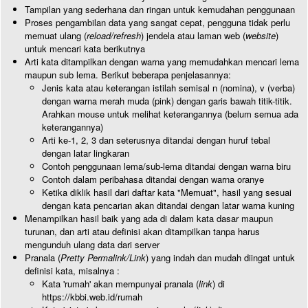
Tampilan yang sederhana dan ringan untuk kemudahan penggunaan
Proses pengambilan data yang sangat cepat, pengguna tidak perlu
memuat ulang (
reload/refresh
) jendela atau laman web (
website
)
untuk mencari kata berikutnya
Arti kata ditampilkan dengan warna yang memudahkan mencari lema
maupun sub lema. Berikut beberapa penjelasannya:
Jenis kata atau keterangan istilah semisal n (nomina), v (verba)
dengan warna merah muda (pink) dengan garis bawah titik-titik.
Arahkan mouse untuk melihat keterangannya (belum semua ada
keterangannya)
Arti ke-1, 2, 3 dan seterusnya ditandai dengan huruf tebal
dengan latar lingkaran
Contoh penggunaan lema/sub-lema ditandai dengan warna biru
Contoh dalam peribahasa ditandai dengan warna oranye
Ketika diklik hasil dari daftar kata "Memuat", hasil yang sesuai
dengan kata pencarian akan ditandai dengan latar warna kuning
Menampilkan hasil baik yang ada di dalam kata dasar maupun
turunan, dan arti atau definisi akan ditampilkan tanpa harus
mengunduh ulang data dari server
Pranala (
Pretty Permalink/Link
) yang indah dan mudah diingat untuk
definisi kata, misalnya :
Kata 'rumah' akan mempunyai pranala (
link
) di
https://kbbi.web.id/rumah