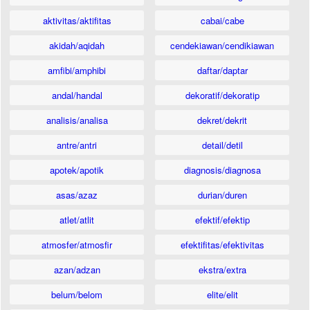
aktivitas/aktifitas
cabai/cabe
akidah/aqidah
cendekiawan/cendikiawan
amfibi/amphibi
daftar/daptar
andal/handal
dekoratif/dekoratip
analisis/analisa
dekret/dekrit
antre/antri
detail/detil
apotek/apotik
diagnosis/diagnosa
asas/azaz
durian/duren
atlet/atlit
efektif/efektip
atmosfer/atmosfir
efektifitas/efektivitas
azan/adzan
ekstra/extra
belum/belom
elite/elit