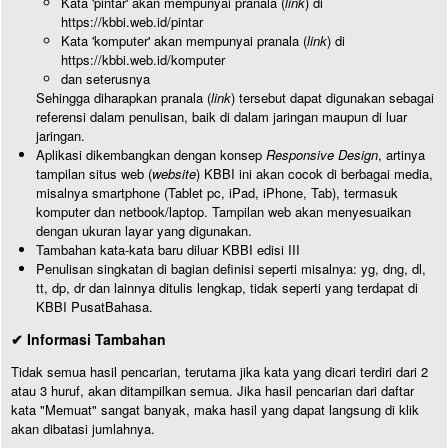
Kata 'pintar' akan mempunyai pranala (
link
) di
https://kbbi.web.id/pintar
Kata 'komputer' akan mempunyai pranala (
link
) di
https://kbbi.web.id/komputer
dan seterusnya
Sehingga diharapkan pranala (
link
) tersebut dapat digunakan sebagai
referensi dalam penulisan, baik di dalam jaringan maupun di luar
jaringan.
Aplikasi dikembangkan dengan konsep
Responsive Design
, artinya
tampilan situs web (
website
) KBBI ini akan cocok di berbagai media,
misalnya smartphone (Tablet pc, iPad, iPhone, Tab), termasuk
komputer dan netbook/laptop. Tampilan web akan menyesuaikan
dengan ukuran layar yang digunakan.
Tambahan kata-kata baru diluar KBBI edisi III
Penulisan singkatan di bagian definisi seperti misalnya: yg, dng, dl,
tt, dp, dr dan lainnya ditulis lengkap, tidak seperti yang terdapat di
KBBI PusatBahasa.
✔ Informasi Tambahan
Tidak semua hasil pencarian, terutama jika kata yang dicari terdiri dari 2
atau 3 huruf, akan ditampilkan semua. Jika hasil pencarian dari daftar
kata "Memuat" sangat banyak, maka hasil yang dapat langsung di klik
akan dibatasi jumlahnya.