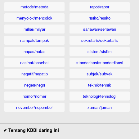
metode/metoda
rapot/rapor
menyolok/mencolok
risiko/resiko
miliar/milyar
sariawan/seriawan
nampak/tampak
sekretaris/sekertaris
napas/nafas
sistem/sistim
nasihat/nasehat
standarisasi/standardisasi
negatif/negatip
subjek/subyek
negeri/negri
teknik/tehnik
nomor/nomer
teknologi/tehnologi
november/nopember
zaman/jaman
✔ Tentang KBBI daring ini