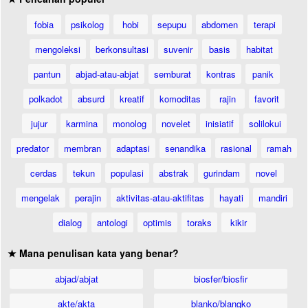
fobia
psikolog
hobi
sepupu
abdomen
terapi
mengoleksi
berkonsultasi
suvenir
basis
habitat
pantun
abjad-atau-abjat
semburat
kontras
panik
polkadot
absurd
kreatif
komoditas
rajin
favorit
jujur
karmina
monolog
novelet
inisiatif
solilokui
predator
membran
adaptasi
senandika
rasional
ramah
cerdas
tekun
populasi
abstrak
gurindam
novel
mengelak
perajin
aktivitas-atau-aktifitas
hayati
mandiri
dialog
antologi
optimis
toraks
kikir
★ Mana penulisan kata yang benar?
abjad/abjat
biosfer/biosfir
akte/akta
blanko/blangko