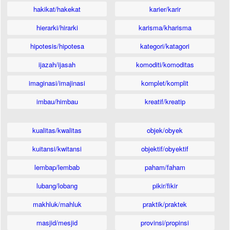
hakikat/hakekat
karier/karir
hierarki/hirarki
karisma/kharisma
hipotesis/hipotesa
kategori/katagori
ijazah/ijasah
komoditi/komoditas
imaginasi/imajinasi
komplet/komplit
imbau/himbau
kreatif/kreatip
kualitas/kwalitas
objek/obyek
kuitansi/kwitansi
objektif/obyektif
lembap/lembab
paham/faham
lubang/lobang
pikir/fikir
makhluk/mahluk
praktik/praktek
masjid/mesjid
provinsi/propinsi