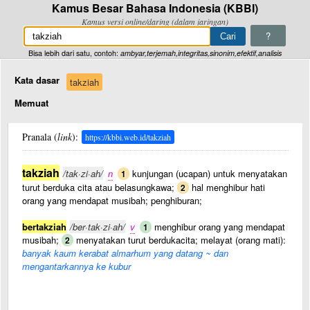
Kamus Besar Bahasa Indonesia (KBBI)
Kamus versi online/daring (dalam jaringan)
?
Bisa lebih dari satu, contoh:
ambyar,terjemah,integritas,sinonim,efektif,analisis
Kata dasar
takziah
Memuat
Pranala (
link
):
https://kbbi.web.id/takziah
takziah
/tak·zi·ah/
n
kunjungan (ucapan) untuk menyatakan
1
turut berduka cita atau belasungkawa;
hal menghibur hati
2
orang yang mendapat musibah; penghiburan;
bertakziah
/ber·tak·zi·ah/
v
menghibur orang yang mendapat
1
musibah;
menyatakan turut berdukacita; melayat (orang mati):
2
banyak kaum kerabat almarhum yang datang ~ dan
mengantarkannya ke kubur