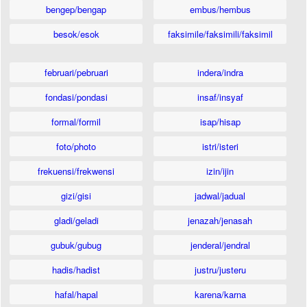
bengep/bengap
embus/hembus
besok/esok
faksimile/faksimili/faksimil
februari/pebruari
indera/indra
fondasi/pondasi
insaf/insyaf
formal/formil
isap/hisap
foto/photo
istri/isteri
frekuensi/frekwensi
izin/ijin
gizi/gisi
jadwal/jadual
gladi/geladi
jenazah/jenasah
gubuk/gubug
jenderal/jendral
hadis/hadist
justru/justeru
hafal/hapal
karena/karna