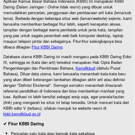
Aplikasi Kamus Besar Bahasa Indonesia (KBBI) ini merupakan KBBI
Daring (Dalam Jaringan /
Online
tidak resmi) yang dibuat untuk
memudahkan pencarian, penggunaan dan pembacaan arti kata (lema/sub
lema). Berbeda dengan beberapa situs web (laman/
website
) sejenis, kami
berusaha memberikan berbagai fitur lebih, seperti kecepatan akses,
tampilan dengan berbagai warna pembeda untuk jenis kata, tampilan
yang pas untuk segala perambah web baik komputer desktop, laptop
maupun telepon pintar dan sebagainya. Fitur-fitur selengkapnya bisa
dibaca dibagian
Fitur KBBI Daring
.
Database utama KBBI Daring ini masih mengacu pada KBBI Daring Edisi
III, sehingga isi (kata dan arti) tersebut merupakan Hak Cipta Badan
Pengembangan dan Pembinaan Bahasa,
Kemdikbud
(dahulu Pusat
Bahasa). Diluar data utama, kami berusaha menambah kata-kata baru
yang akan diberi keterangan tambahan dibagian akhir arti atau definisi
dengan "Definisi Eksternal". Semoga semakin menambah khazanah
referensi pendidikan di Indonesia dan bisa memberikan manfaat yang
luas. Aplikasi ini lebih bersifat sebagai arsip saja, agar pranala/tautan
(
link
) yang mengarah ke situs ini tetap tersedia. Untuk mencari kata dari
KBBI edisi V (terbaru), silakan merujuk ke website resmi di
kbbi.kemdikbud.go.id
✔ Fitur KBBI Daring
Pencarian satu kata atau banyak kata sekaligus