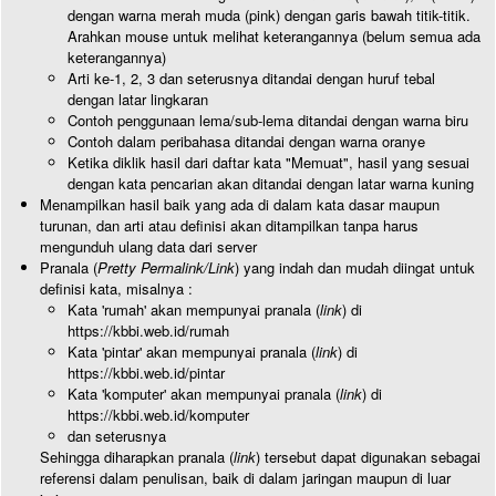
dengan warna merah muda (pink) dengan garis bawah titik-titik.
Arahkan mouse untuk melihat keterangannya (belum semua ada
keterangannya)
Arti ke-1, 2, 3 dan seterusnya ditandai dengan huruf tebal
dengan latar lingkaran
Contoh penggunaan lema/sub-lema ditandai dengan warna biru
Contoh dalam peribahasa ditandai dengan warna oranye
Ketika diklik hasil dari daftar kata "Memuat", hasil yang sesuai
dengan kata pencarian akan ditandai dengan latar warna kuning
Menampilkan hasil baik yang ada di dalam kata dasar maupun
turunan, dan arti atau definisi akan ditampilkan tanpa harus
mengunduh ulang data dari server
Pranala (
Pretty Permalink/Link
) yang indah dan mudah diingat untuk
definisi kata, misalnya :
Kata 'rumah' akan mempunyai pranala (
link
) di
https://kbbi.web.id/rumah
Kata 'pintar' akan mempunyai pranala (
link
) di
https://kbbi.web.id/pintar
Kata 'komputer' akan mempunyai pranala (
link
) di
https://kbbi.web.id/komputer
dan seterusnya
Sehingga diharapkan pranala (
link
) tersebut dapat digunakan sebagai
referensi dalam penulisan, baik di dalam jaringan maupun di luar