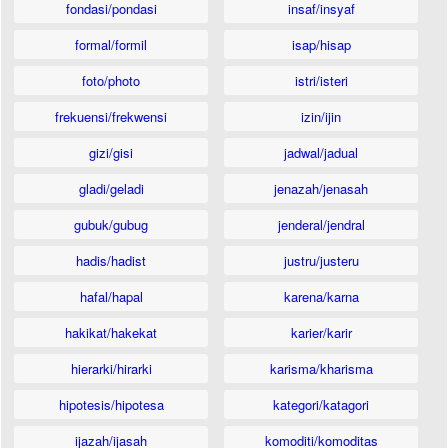
fondasi/pondasi
insaf/insyaf
formal/formil
isap/hisap
foto/photo
istri/isteri
frekuensi/frekwensi
izin/ijin
gizi/gisi
jadwal/jadual
gladi/geladi
jenazah/jenasah
gubuk/gubug
jenderal/jendral
hadis/hadist
justru/justeru
hafal/hapal
karena/karna
hakikat/hakekat
karier/karir
hierarki/hirarki
karisma/kharisma
hipotesis/hipotesa
kategori/katagori
ijazah/ijasah
komoditi/komoditas