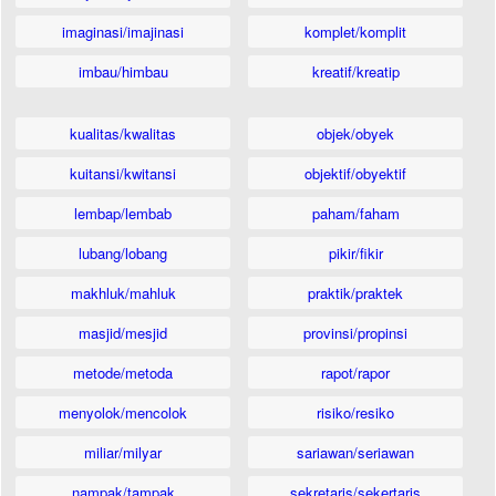
imaginasi/imajinasi
komplet/komplit
imbau/himbau
kreatif/kreatip
kualitas/kwalitas
objek/obyek
kuitansi/kwitansi
objektif/obyektif
lembap/lembab
paham/faham
lubang/lobang
pikir/fikir
makhluk/mahluk
praktik/praktek
masjid/mesjid
provinsi/propinsi
metode/metoda
rapot/rapor
menyolok/mencolok
risiko/resiko
miliar/milyar
sariawan/seriawan
nampak/tampak
sekretaris/sekertaris