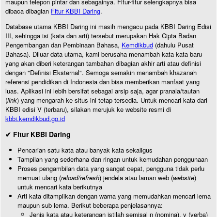
maupun telepon pintar dan sebagainya. Fitur-fitur selengkapnya bisa
dibaca dibagian
Fitur KBBI Daring
.
Database utama KBBI Daring ini masih mengacu pada KBBI Daring Edisi
III, sehingga isi (kata dan arti) tersebut merupakan Hak Cipta Badan
Pengembangan dan Pembinaan Bahasa,
Kemdikbud
(dahulu Pusat
Bahasa). Diluar data utama, kami berusaha menambah kata-kata baru
yang akan diberi keterangan tambahan dibagian akhir arti atau definisi
dengan "Definisi Eksternal". Semoga semakin menambah khazanah
referensi pendidikan di Indonesia dan bisa memberikan manfaat yang
luas. Aplikasi ini lebih bersifat sebagai arsip saja, agar pranala/tautan
(
link
) yang mengarah ke situs ini tetap tersedia. Untuk mencari kata dari
KBBI edisi V (terbaru), silakan merujuk ke website resmi di
kbbi.kemdikbud.go.id
✔ Fitur KBBI Daring
Pencarian satu kata atau banyak kata sekaligus
Tampilan yang sederhana dan ringan untuk kemudahan penggunaan
Proses pengambilan data yang sangat cepat, pengguna tidak perlu
memuat ulang (
reload/refresh
) jendela atau laman web (
website
)
untuk mencari kata berikutnya
Arti kata ditampilkan dengan warna yang memudahkan mencari lema
maupun sub lema. Berikut beberapa penjelasannya:
Jenis kata atau keterangan istilah semisal n (nomina), v (verba)