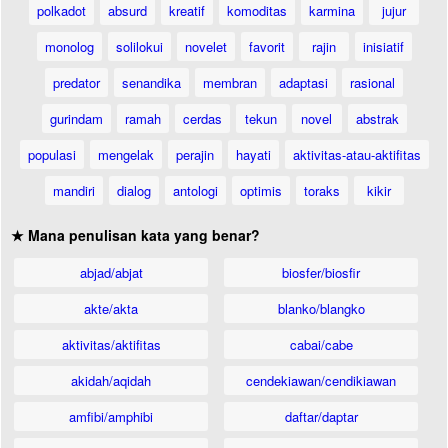
polkadot
absurd
kreatif
komoditas
karmina
jujur
monolog
solilokui
novelet
favorit
rajin
inisiatif
predator
senandika
membran
adaptasi
rasional
gurindam
ramah
cerdas
tekun
novel
abstrak
populasi
mengelak
perajin
hayati
aktivitas-atau-aktifitas
mandiri
dialog
antologi
optimis
toraks
kikir
★ Mana penulisan kata yang benar?
abjad/abjat
biosfer/biosfir
akte/akta
blanko/blangko
aktivitas/aktifitas
cabai/cabe
akidah/aqidah
cendekiawan/cendikiawan
amfibi/amphibi
daftar/daptar