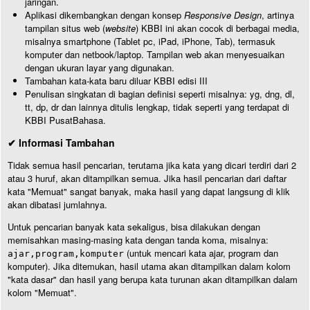
jaringan.
Aplikasi dikembangkan dengan konsep
Responsive Design
, artinya
tampilan situs web (
website
) KBBI ini akan cocok di berbagai media,
misalnya smartphone (Tablet pc, iPad, iPhone, Tab), termasuk
komputer dan netbook/laptop. Tampilan web akan menyesuaikan
dengan ukuran layar yang digunakan.
Tambahan kata-kata baru diluar KBBI edisi III
Penulisan singkatan di bagian definisi seperti misalnya: yg, dng, dl,
tt, dp, dr dan lainnya ditulis lengkap, tidak seperti yang terdapat di
KBBI PusatBahasa.
✔ Informasi Tambahan
Tidak semua hasil pencarian, terutama jika kata yang dicari terdiri dari 2
atau 3 huruf, akan ditampilkan semua. Jika hasil pencarian dari daftar
kata "Memuat" sangat banyak, maka hasil yang dapat langsung di klik
akan dibatasi jumlahnya.
Untuk pencarian banyak kata sekaligus, bisa dilakukan dengan
memisahkan masing-masing kata dengan tanda koma, misalnya:
(untuk mencari kata ajar, program dan
ajar,program,komputer
komputer). Jika ditemukan, hasil utama akan ditampilkan dalam kolom
"kata dasar" dan hasil yang berupa kata turunan akan ditampilkan dalam
kolom "Memuat".