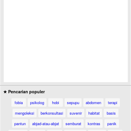
★ Pencarian populer
fobia
psikolog
hobi
sepupu
abdomen
terapi
mengoleksi
berkonsultasi
suvenir
habitat
basis
pantun
abjad-atau-abjat
semburat
kontras
panik