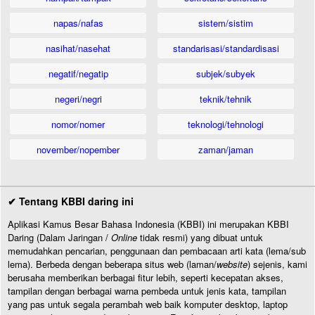
napas/nafas
sistem/sistim
nasihat/nasehat
standarisasi/standardisasi
negatif/negatip
subjek/subyek
negeri/negri
teknik/tehnik
nomor/nomer
teknologi/tehnologi
november/nopember
zaman/jaman
✔ Tentang KBBI daring ini
Aplikasi Kamus Besar Bahasa Indonesia (KBBI) ini merupakan KBBI
Daring (Dalam Jaringan /
Online
tidak resmi) yang dibuat untuk
memudahkan pencarian, penggunaan dan pembacaan arti kata (lema/sub
lema). Berbeda dengan beberapa situs web (laman/
website
) sejenis, kami
berusaha memberikan berbagai fitur lebih, seperti kecepatan akses,
tampilan dengan berbagai warna pembeda untuk jenis kata, tampilan
yang pas untuk segala perambah web baik komputer desktop, laptop