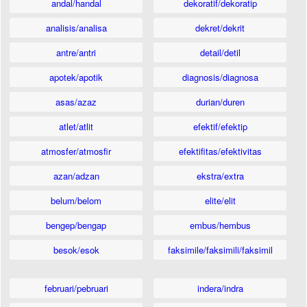
andal/handal
dekoratif/dekoratip
analisis/analisa
dekret/dekrit
antre/antri
detail/detil
apotek/apotik
diagnosis/diagnosa
asas/azaz
durian/duren
atlet/atlit
efektif/efektip
atmosfer/atmosfir
efektifitas/efektivitas
azan/adzan
ekstra/extra
belum/belom
elite/elit
bengep/bengap
embus/hembus
besok/esok
faksimile/faksimili/faksimil
februari/pebruari
indera/indra