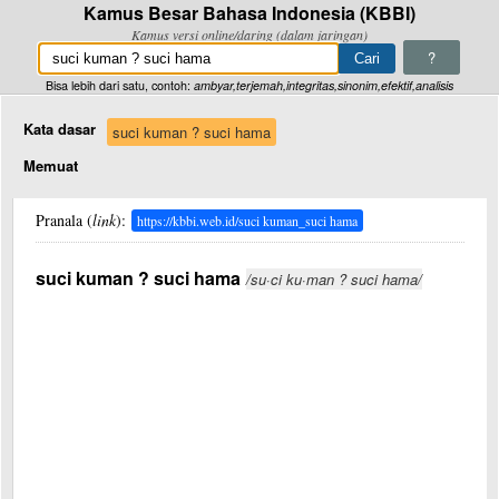
Kamus Besar Bahasa Indonesia (KBBI)
Kamus versi online/daring (dalam jaringan)
?
Bisa lebih dari satu, contoh:
ambyar,terjemah,integritas,sinonim,efektif,analisis
Kata dasar
suci kuman ? suci hama
Memuat
Pranala (
link
):
https://kbbi.web.id/suci kuman_suci hama
suci kuman ? suci hama
/su·ci ku·man ? suci hama/