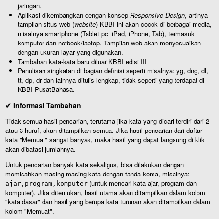
jaringan.
Aplikasi dikembangkan dengan konsep
Responsive Design
, artinya
tampilan situs web (
website
) KBBI ini akan cocok di berbagai media,
misalnya smartphone (Tablet pc, iPad, iPhone, Tab), termasuk
komputer dan netbook/laptop. Tampilan web akan menyesuaikan
dengan ukuran layar yang digunakan.
Tambahan kata-kata baru diluar KBBI edisi III
Penulisan singkatan di bagian definisi seperti misalnya: yg, dng, dl,
tt, dp, dr dan lainnya ditulis lengkap, tidak seperti yang terdapat di
KBBI PusatBahasa.
✔ Informasi Tambahan
Tidak semua hasil pencarian, terutama jika kata yang dicari terdiri dari 2
atau 3 huruf, akan ditampilkan semua. Jika hasil pencarian dari daftar
kata "Memuat" sangat banyak, maka hasil yang dapat langsung di klik
akan dibatasi jumlahnya.
Untuk pencarian banyak kata sekaligus, bisa dilakukan dengan
memisahkan masing-masing kata dengan tanda koma, misalnya:
(untuk mencari kata ajar, program dan
ajar,program,komputer
komputer). Jika ditemukan, hasil utama akan ditampilkan dalam kolom
"kata dasar" dan hasil yang berupa kata turunan akan ditampilkan dalam
kolom "Memuat".