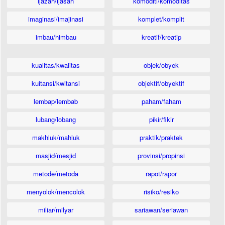
ijazah/ijasah
komoditi/komoditas
imaginasi/imajinasi
komplet/komplit
imbau/himbau
kreatif/kreatip
kualitas/kwalitas
objek/obyek
kuitansi/kwitansi
objektif/obyektif
lembap/lembab
paham/faham
lubang/lobang
pikir/fikir
makhluk/mahluk
praktik/praktek
masjid/mesjid
provinsi/propinsi
metode/metoda
rapot/rapor
menyolok/mencolok
risiko/resiko
miliar/milyar
sariawan/seriawan