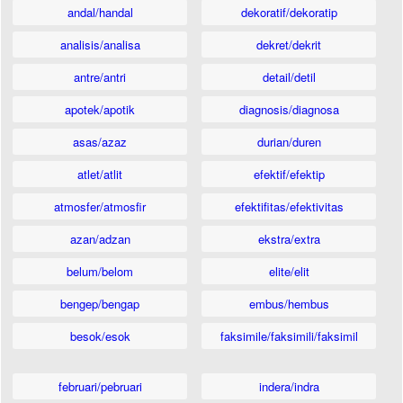
andal/handal
dekoratif/dekoratip
analisis/analisa
dekret/dekrit
antre/antri
detail/detil
apotek/apotik
diagnosis/diagnosa
asas/azaz
durian/duren
atlet/atlit
efektif/efektip
atmosfer/atmosfir
efektifitas/efektivitas
azan/adzan
ekstra/extra
belum/belom
elite/elit
bengep/bengap
embus/hembus
besok/esok
faksimile/faksimili/faksimil
februari/pebruari
indera/indra