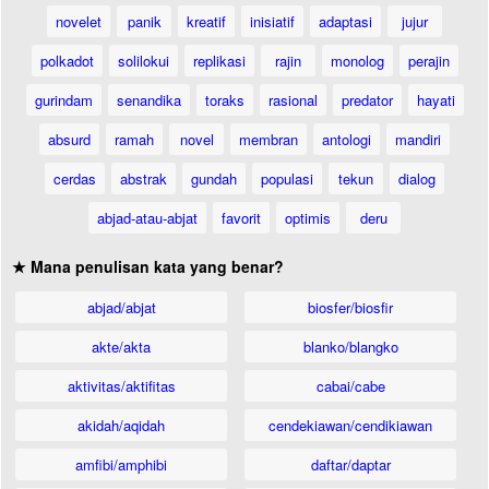
novelet
panik
kreatif
inisiatif
adaptasi
jujur
polkadot
solilokui
replikasi
rajin
monolog
perajin
gurindam
senandika
toraks
rasional
predator
hayati
absurd
ramah
novel
membran
antologi
mandiri
cerdas
abstrak
gundah
populasi
tekun
dialog
abjad-atau-abjat
favorit
optimis
deru
★ Mana penulisan kata yang benar?
abjad/abjat
biosfer/biosfir
akte/akta
blanko/blangko
aktivitas/aktifitas
cabai/cabe
akidah/aqidah
cendekiawan/cendikiawan
amfibi/amphibi
daftar/daptar