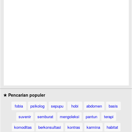
★ Pencarian populer
fobia
psikolog
sepupu
hobi
abdomen
basis
suvenir
semburat
mengoleksi
pantun
terapi
komoditas
berkonsultasi
kontras
karmina
habitat