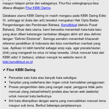
maupun telepon pintar dan sebagainya. Fitur-fitur selengkapnya bisa
dibaca dibagian
Fitur KBBI Daring
.
Database utama KBBI Daring ini masih mengacu pada KBBI Daring Edisi
III, sehingga isi (kata dan arti) tersebut merupakan Hak Cipta Badan
Pengembangan dan Pembinaan Bahasa,
Kemdikbud
(dahulu Pusat
Bahasa). Diluar data utama, kami berusaha menambah kata-kata baru
yang akan diberi keterangan tambahan dibagian akhir arti atau definisi
dengan "Definisi Eksternal". Semoga semakin menambah khazanah
referensi pendidikan di Indonesia dan bisa memberikan manfaat yang
luas. Aplikasi ini lebih bersifat sebagai arsip saja, agar pranala/tautan
(
link
) yang mengarah ke situs ini tetap tersedia. Untuk mencari kata dari
KBBI edisi V (terbaru), silakan merujuk ke website resmi di
kbbi.kemdikbud.go.id
✔ Fitur KBBI Daring
Pencarian satu kata atau banyak kata sekaligus
Tampilan yang sederhana dan ringan untuk kemudahan penggunaan
Proses pengambilan data yang sangat cepat, pengguna tidak perlu
memuat ulang (
reload/refresh
) jendela atau laman web (
website
)
untuk mencari kata berikutnya
Arti kata ditampilkan dengan warna yang memudahkan mencari lema
maupun sub lema. Berikut beberapa penjelasannya: