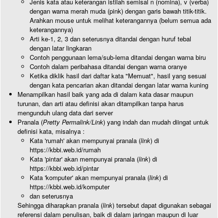
Jenis kata atau keterangan istilah semisal n (nomina), v (verba)
dengan warna merah muda (pink) dengan garis bawah titik-titik.
Arahkan mouse untuk melihat keterangannya (belum semua ada
keterangannya)
Arti ke-1, 2, 3 dan seterusnya ditandai dengan huruf tebal
dengan latar lingkaran
Contoh penggunaan lema/sub-lema ditandai dengan warna biru
Contoh dalam peribahasa ditandai dengan warna oranye
Ketika diklik hasil dari daftar kata "Memuat", hasil yang sesuai
dengan kata pencarian akan ditandai dengan latar warna kuning
Menampilkan hasil baik yang ada di dalam kata dasar maupun
turunan, dan arti atau definisi akan ditampilkan tanpa harus
mengunduh ulang data dari server
Pranala (
Pretty Permalink/Link
) yang indah dan mudah diingat untuk
definisi kata, misalnya :
Kata 'rumah' akan mempunyai pranala (
link
) di
https://kbbi.web.id/rumah
Kata 'pintar' akan mempunyai pranala (
link
) di
https://kbbi.web.id/pintar
Kata 'komputer' akan mempunyai pranala (
link
) di
https://kbbi.web.id/komputer
dan seterusnya
Sehingga diharapkan pranala (
link
) tersebut dapat digunakan sebagai
referensi dalam penulisan, baik di dalam jaringan maupun di luar