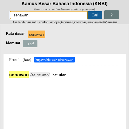
Kamus Besar Bahasa Indonesia (KBBI)
Kamus versi online/daring (dalam jaringan)
?
Bisa lebih dari satu, contoh:
ambyar,terjemah,integritas,sinonim,efektif,analisis
Kata dasar
senawan
Memuat
ular
1
Pranala (
link
):
https://kbbi.web.id/senawan
senawan
/se·na·wan/
lihat
ular