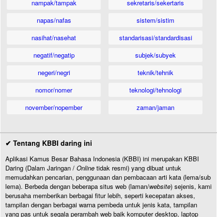
nampak/tampak
sekretaris/sekertaris
napas/nafas
sistem/sistim
nasihat/nasehat
standarisasi/standardisasi
negatif/negatip
subjek/subyek
negeri/negri
teknik/tehnik
nomor/nomer
teknologi/tehnologi
november/nopember
zaman/jaman
✔ Tentang KBBI daring ini
Aplikasi Kamus Besar Bahasa Indonesia (KBBI) ini merupakan KBBI
Daring (Dalam Jaringan /
Online
tidak resmi) yang dibuat untuk
memudahkan pencarian, penggunaan dan pembacaan arti kata (lema/sub
lema). Berbeda dengan beberapa situs web (laman/
website
) sejenis, kami
berusaha memberikan berbagai fitur lebih, seperti kecepatan akses,
tampilan dengan berbagai warna pembeda untuk jenis kata, tampilan
yang pas untuk segala perambah web baik komputer desktop, laptop