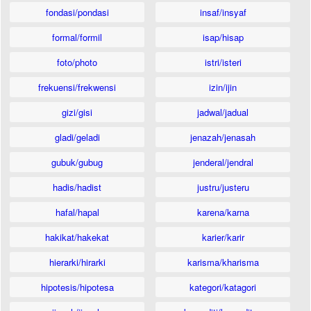
fondasi/pondasi
insaf/insyaf
formal/formil
isap/hisap
foto/photo
istri/isteri
frekuensi/frekwensi
izin/ijin
gizi/gisi
jadwal/jadual
gladi/geladi
jenazah/jenasah
gubuk/gubug
jenderal/jendral
hadis/hadist
justru/justeru
hafal/hapal
karena/karna
hakikat/hakekat
karier/karir
hierarki/hirarki
karisma/kharisma
hipotesis/hipotesa
kategori/katagori