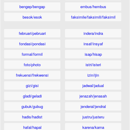
bengep/bengap
embus/hembus
besok/esok
faksimile/faksimili/faksimil
februari/pebruari
indera/indra
fondasi/pondasi
insaf/insyaf
formal/formil
isap/hisap
foto/photo
istri/isteri
frekuensi/frekwensi
izin/ijin
gizi/gisi
jadwal/jadual
gladi/geladi
jenazah/jenasah
gubuk/gubug
jenderal/jendral
hadis/hadist
justru/justeru
hafal/hapal
karena/karna