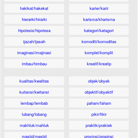
hakikat/hakekat
karier/karir
hierarki/hirarki
karisma/kharisma
hipotesis/hipotesa
kategori/katagori
ijazah/ijasah
komoditi/komoditas
imaginasi/imajinasi
komplet/komplit
imbau/himbau
kreatif/kreatip
kualitas/kwalitas
objek/obyek
kuitansi/kwitansi
objektif/obyektif
lembap/lembab
paham/faham
lubang/lobang
pikir/fikir
makhluk/mahluk
praktik/praktek
masjid/mesjid
provinsi/propinsi