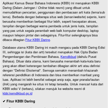
Aplikasi Kamus Besar Bahasa Indonesia (KBBI) ini merupakan KBBI
Daring (Dalam Jaringan /
Online
tidak resmi) yang dibuat untuk
memudahkan pencarian, penggunaan dan pembacaan arti kata (lema/sub
lema). Berbeda dengan beberapa situs web (laman/
website
) sejenis, kami
berusaha memberikan berbagai fitur lebih, seperti kecepatan akses,
tampilan dengan berbagai warna pembeda untuk jenis kata, tampilan
yang pas untuk segala perambah web baik komputer desktop, laptop
maupun telepon pintar dan sebagainya. Fitur-fitur selengkapnya bisa
dibaca dibagian
Fitur KBBI Daring
.
Database utama KBBI Daring ini masih mengacu pada KBBI Daring Edisi
III, sehingga isi (kata dan arti) tersebut merupakan Hak Cipta Badan
Pengembangan dan Pembinaan Bahasa,
Kemdikbud
(dahulu Pusat
Bahasa). Diluar data utama, kami berusaha menambah kata-kata baru
yang akan diberi keterangan tambahan dibagian akhir arti atau definisi
dengan "Definisi Eksternal". Semoga semakin menambah khazanah
referensi pendidikan di Indonesia dan bisa memberikan manfaat yang
luas. Aplikasi ini lebih bersifat sebagai arsip saja, agar pranala/tautan
(
link
) yang mengarah ke situs ini tetap tersedia. Untuk mencari kata dari
KBBI edisi V (terbaru), silakan merujuk ke website resmi di
kbbi.kemdikbud.go.id
✔ Fitur KBBI Daring