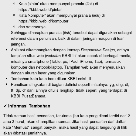
Kata 'pintar' akan mempunyai pranala (
link
) di
https://kbbi.web.id/pintar
Kata 'komputer' akan mempunyai pranala (
link
) di
https://kbbi.web.id/komputer
dan seterusnya
Sehingga diharapkan pranala (
link
) tersebut dapat digunakan sebagai
referensi dalam penulisan, baik di dalam jaringan maupun di luar
jaringan.
Aplikasi dikembangkan dengan konsep
Responsive Design
, artinya
tampilan situs web (
website
) KBBI ini akan cocok di berbagai media,
misalnya smartphone (Tablet pc, iPad, iPhone, Tab), termasuk
komputer dan netbook/laptop. Tampilan web akan menyesuaikan
dengan ukuran layar yang digunakan.
Tambahan kata-kata baru diluar KBBI edisi III
Penulisan singkatan di bagian definisi seperti misalnya: yg, dng, dl,
tt, dp, dr dan lainnya ditulis lengkap, tidak seperti yang terdapat di
KBBI PusatBahasa.
✔ Informasi Tambahan
Tidak semua hasil pencarian, terutama jika kata yang dicari terdiri dari 2
atau 3 huruf, akan ditampilkan semua. Jika hasil pencarian dari daftar
kata "Memuat" sangat banyak, maka hasil yang dapat langsung di klik
akan dibatasi jumlahnya.