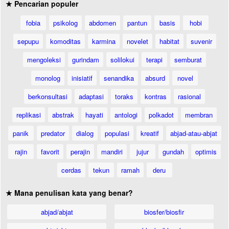
★ Pencarian populer
fobia
psikolog
abdomen
pantun
basis
hobi
sepupu
komoditas
karmina
novelet
habitat
suvenir
mengoleksi
gurindam
solilokui
terapi
semburat
monolog
inisiatif
senandika
absurd
novel
berkonsultasi
adaptasi
toraks
kontras
rasional
replikasi
abstrak
hayati
antologi
polkadot
membran
panik
predator
dialog
populasi
kreatif
abjad-atau-abjat
rajin
favorit
perajin
mandiri
jujur
gundah
optimis
cerdas
tekun
ramah
deru
★ Mana penulisan kata yang benar?
abjad/abjat
biosfer/biosfir