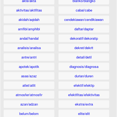
akte/akta
blanko/blangko
aktivitas/aktifitas
cabai/cabe
akidah/aqidah
cendekiawan/cendikiawan
amfibi/amphibi
daftar/daptar
andal/handal
dekoratif/dekoratip
analisis/analisa
dekret/dekrit
antre/antri
detail/detil
apotek/apotik
diagnosis/diagnosa
asas/azaz
durian/duren
atlet/atlit
efektif/efektip
atmosfer/atmosfir
efektifitas/efektivitas
azan/adzan
ekstra/extra
belum/belom
elite/elit