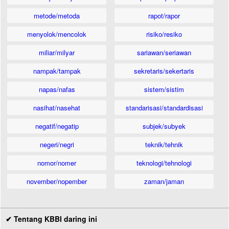
metode/metoda
rapot/rapor
menyolok/mencolok
risiko/resiko
miliar/milyar
sariawan/seriawan
nampak/tampak
sekretaris/sekertaris
napas/nafas
sistem/sistim
nasihat/nasehat
standarisasi/standardisasi
negatif/negatip
subjek/subyek
negeri/negri
teknik/tehnik
nomor/nomer
teknologi/tehnologi
november/nopember
zaman/jaman
✔ Tentang KBBI daring ini