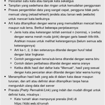
Pencarian satu kata atau banyak kata sekaligus
Tampilan yang sederhana dan ringan untuk kemudahan penggunaan
Proses pengambilan data yang sangat cepat, pengguna tidak perlu
memuat ulang (
reload/refresh
) jendela atau laman web (
website
)
untuk mencari kata berikutnya
Arti kata ditampilkan dengan warna yang memudahkan mencari lema
maupun sub lema. Berikut beberapa penjelasannya:
Jenis kata atau keterangan istilah semisal n (nomina), v (verba)
dengan warna merah muda (pink) dengan garis bawah titik-titik.
Arahkan mouse untuk melihat keterangannya (belum semua ada
keterangannya)
Arti ke-1, 2, 3 dan seterusnya ditandai dengan huruf tebal
dengan latar lingkaran
Contoh penggunaan lema/sub-lema ditandai dengan warna biru
Contoh dalam peribahasa ditandai dengan warna oranye
Ketika diklik hasil dari daftar kata "Memuat", hasil yang sesuai
dengan kata pencarian akan ditandai dengan latar warna kuning
Menampilkan hasil baik yang ada di dalam kata dasar maupun
turunan, dan arti atau definisi akan ditampilkan tanpa harus
mengunduh ulang data dari server
Pranala (
Pretty Permalink/Link
) yang indah dan mudah diingat untuk
definisi kata, misalnya :
Kata 'rumah' akan mempunyai pranala (
link
) di
https://kbbi.web.id/rumah