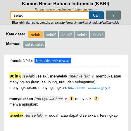
Kamus Besar Bahasa Indonesia (KBBI)
Kamus versi online/daring (dalam jaringan)
?
Bisa lebih dari satu, contoh:
ambyar,terjemah,integritas,sinonim,efektif,analisis
Kata dasar
selak
selak
selak
selak
selak
1
2
3
4
Memuat
selak-seluk
Pranala (
link
):
https://kbbi.web.id/selak
selak
/se·lak/
/sélak/,
menyelak
/me·nye·lak/
v
membuka atau
menyingkap (kain, selubung, tirai, dan sebagainya);
menyingkapkan; menyingsingkan:
kita harus - selubungnya;
menyelakkan
/me·nye·lak·kan/
v
menyelak;
1
2
menyampingkan;
terselak
/ter·se·lak/
v
sudah atau dapat diselakkan; tersingkap