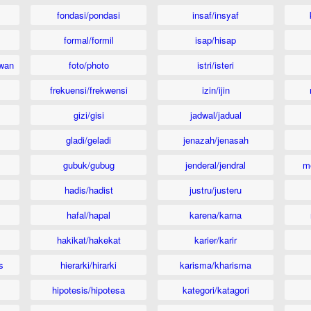
fondasi/pondasi
insaf/insyaf
formal/formil
isap/hisap
wan
foto/photo
istri/isteri
frekuensi/frekwensi
izin/ijin
gizi/gisi
jadwal/jadual
gladi/geladi
jenazah/jenasah
gubuk/gubug
jenderal/jendral
m
hadis/hadist
justru/justeru
hafal/hapal
karena/karna
hakikat/hakekat
karier/karir
s
hierarki/hirarki
karisma/kharisma
hipotesis/hipotesa
kategori/katagori