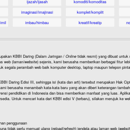
ijazah/ijasah
komoditi/komoditas
imaginasi/imajinasi
komplet/komplit
imil
imbau/himbau
kreatif/kreatip
n
rupakan KBBI Daring (Dalam Jaringan /
Online
tidak resmi) yang dibuat unt
us web (laman/
website
) sejenis, kami berusaha memberikan berbagai fitur leb
uk segala perambah web baik komputer desktop, laptop maupun telepon pintar 
BI Daring Edisi III, sehingga isi (kata dan arti) tersebut merupakan Hak
ami berusaha menambah kata-kata baru yang akan diberi keterangan tambahan d
 pendidikan di Indonesia dan bisa memberikan manfaat yang luas. Aplikasi i
rsedia. Untuk mencari kata dari KBBI edisi V (terbaru), silakan merujuk ke we
ahan penggunaan
una tidak perlu memuat ulang (
reload/refresh
) jendela atau laman web (
websi