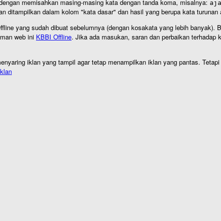
an dengan memisahkan masing-masing kata dengan tanda koma, misalnya:
aj
an ditampilkan dalam kolom "kata dasar" dan hasil yang berupa kata turuna
I Offline yang sudah dibuat sebelumnya (dengan kosakata yang lebih banyak). 
aman web ini
KBBI Offline
. Jika ada masukan, saran dan perbaikan terhadap kb
nyaring iklan yang tampil agar tetap menampilkan iklan yang pantas. Tetapi j
klan