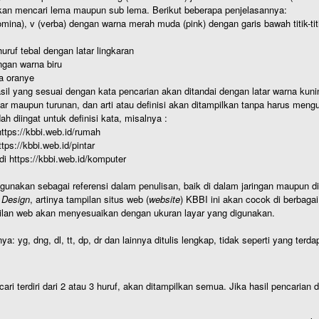
kan mencari lema maupun sub lema. Berikut beberapa penjelasannya:
nomina), v (verba) dengan warna merah muda (pink) dengan garis bawah titik-
uruf tebal dengan latar lingkaran
gan warna biru
a oranye
hasil yang sesuai dengan kata pencarian akan ditandai dengan latar warna kuni
r maupun turunan, dan arti atau definisi akan ditampilkan tanpa harus mengu
h diingat untuk definisi kata, misalnya :
 https://kbbi.web.id/rumah
https://kbbi.web.id/pintar
 di https://kbbi.web.id/komputer
igunakan sebagai referensi dalam penulisan, baik di dalam jaringan maupun di 
 Design
, artinya tampilan situs web (
website
) KBBI ini akan cocok di berbaga
ilan web akan menyesuaikan dengan ukuran layar yang digunakan.
nya: yg, dng, dl, tt, dp, dr dan lainnya ditulis lengkap, tidak seperti yang te
cari terdiri dari 2 atau 3 huruf, akan ditampilkan semua. Jika hasil pencarian