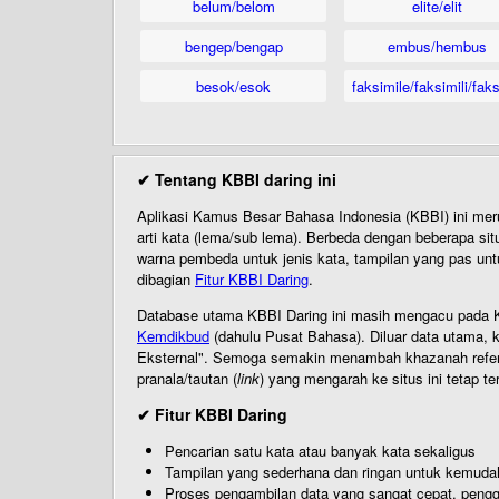
belum/belom
elite/elit
bengep/bengap
embus/hembus
besok/esok
faksimile/faksimili/faks
✔ Tentang KBBI daring ini
Aplikasi Kamus Besar Bahasa Indonesia (KBBI) ini me
arti kata (lema/sub lema). Berbeda dengan beberapa sit
warna pembeda untuk jenis kata, tampilan yang pas unt
dibagian
Fitur KBBI Daring
.
Database utama KBBI Daring ini masih mengacu pada KB
Kemdikbud
(dahulu Pusat Bahasa). Diluar data utama, k
Eksternal". Semoga semakin menambah khazanah referensi
pranala/tautan (
link
) yang mengarah ke situs ini tetap te
✔ Fitur KBBI Daring
Pencarian satu kata atau banyak kata sekaligus
Tampilan yang sederhana dan ringan untuk kemud
Proses pengambilan data yang sangat cepat, pengg