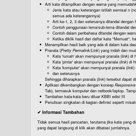
Arti kata ditampilkan dengan warna yang memudah
Jenis kata atau keterangan istilah semisal n (
semua ada keterangannya)
Arti ke-1, 2, 3 dan seterusnya ditandai dengan h
Contoh penggunaan lema/sub-lema ditandai den
Contoh dalam peribahasa ditandai dengan warn
Ketika diklik hasil dari daftar kata "Memuat", 
Menampilkan hasil baik yang ada di dalam kata dasa
Pranala (
Pretty Permalink/Link
) yang indah dan muda
Kata 'rumah' akan mempunyai pranala (
link
) di
Kata 'pintar' akan mempunyai pranala (
link
) di 
Kata 'komputer' akan mempunyai pranala (
link
)
dan seterusnya
Sehingga diharapkan pranala (
link
) tersebut dapat d
Aplikasi dikembangkan dengan konsep
Responsive
Tab), termasuk komputer dan netbook/laptop. Tamp
Tambahan kata-kata baru diluar KBBI edisi III
Penulisan singkatan di bagian definisi seperti misal
✔ Informasi Tambahan
Tidak semua hasil pencarian, terutama jika kata yang di
yang dapat langsung di klik akan dibatasi jumlahnya.