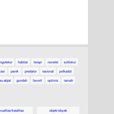
ngoleksi
habitat
terapi
novelet
solilokui
tasi
panik
predator
rasional
polkadot
au-abjat
gundah
favorit
optimis
ramah
kualitas/kwalitas
objek/obyek