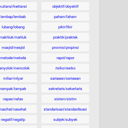
kuitansi/kwitansi
objektif/obyektif
lembap/lembab
paham/faham
lubang/lobang
pikir/fikir
makhluk/mahluk
praktik/praktek
masjid/mesjid
provinsi/propinsi
metode/metoda
rapot/rapor
enyolok/mencolok
risiko/resiko
miliar/milyar
sariawan/seriawan
nampak/tampak
sekretaris/sekertaris
napas/nafas
sistem/sistim
nasihat/nasehat
standarisasi/standardisasi
negatif/negatip
subjek/subyek