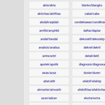
akte/akta
blanko/blangko
aktivitas/aktifitas
cabai/cabe
akidah/aqidah
cendekiawan/cendikia
amfibi/amphibi
daftar/daptar
andal/handal
dekoratif/dekoratip
analisis/analisa
dekret/dekrit
antre/antri
detail/detil
apotek/apotik
diagnosis/diagnosa
asas/azaz
durian/duren
atlet/atlit
efektif/efektip
atmosfer/atmosfir
efektifitas/efektivita
azan/adzan
ekstra/extra