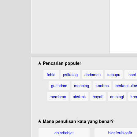
★ Pencarian populer
fobia
psikolog
abdomen
sepupu
hobi
gurindam
monolog
kontras
berkonsulta
membran
abstrak
hayati
antologi
krea
★ Mana penulisan kata yang benar?
abjad/abjat
biosfer/biosfir