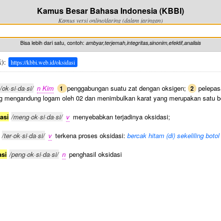
Kamus Besar Bahasa Indonesia (KBBI)
Kamus versi online/daring (dalam jaringan)
Bisa lebih dari satu, contoh:
ambyar,terjemah,integritas,sinonim,efektif,analisis
k
):
https://kbbi.web.id/oksidasi
/ok·si·da·si/
n Kim
penggabungan suatu zat dengan oksigen;
pelepasa
1
2
ng mengandung logam oleh 02 dan menimbulkan karat yang merupakan satu b
asi
/meng·ok·si·da·si/
v
menyebabkan terjadinya oksidasi;
/ter·ok·si·da·si/
v
terkena proses oksidasi:
bercak hitam (di) sekeliling bot
asi
/peng·ok·si·da·si/
n
penghasil oksidasi