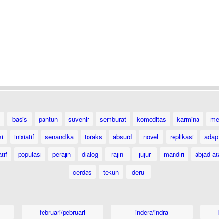
basis
pantun
suvenir
semburat
komoditas
karmina
me
si
inisiatif
senandika
toraks
absurd
novel
replikasi
adap
tif
populasi
perajin
dialog
rajin
jujur
mandiri
abjad-at
cerdas
tekun
deru
februari/pebruari
indera/indra