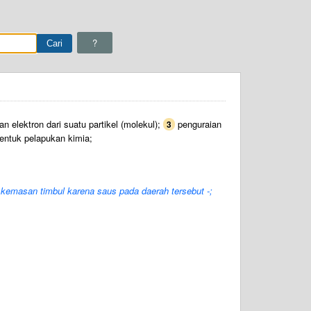
?
n elektron dari suatu partikel (molekul);
penguraian
3
entuk pelapukan kimia;
ol kemasan timbul karena saus pada daerah tersebut -;