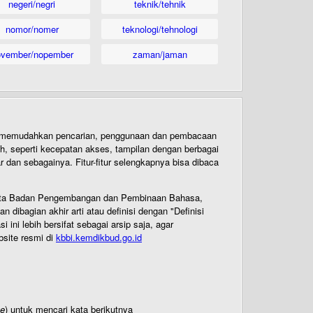
negeri/negri
teknik/tehnik
nomor/nomer
teknologi/tehnologi
ovember/nopember
zaman/jaman
uk memudahkan pencarian, penggunaan dan pembacaan
ih, seperti kecepatan akses, tampilan dengan berbagai
dan sebagainya. Fitur-fitur selengkapnya bisa dibaca
 Cipta Badan Pengembangan dan Pembinaan Bahasa,
ibagian akhir arti atau definisi dengan "Definisi
ni lebih bersifat sebagai arsip saja, agar
bsite resmi di
kbbi.kemdikbud.go.id
te
) untuk mencari kata berikutnya