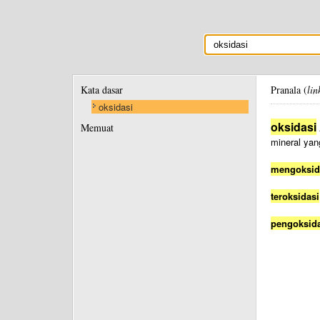
Kata dasar
Pranala (
lin
oksidasi
oksidasi
Memuat
mineral ya
mengoksid
teroksidasi
pengoksid