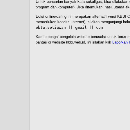
Untuk pencarian banyak kata sekaligus, bisa dilakuk
program dan komputer). Jika ditemukan, hasil utama ak
Edisi online/daring ini merupakan alternatif versi KBB
memerlukan koneksi internet), silakan mengunjungi hal
ebta.setiawan || gmail || com
Kami sebagai pengelola website berusaha untuk terus me
pantas di website kbbi.web.id, ini silakan klik
Laporkan I