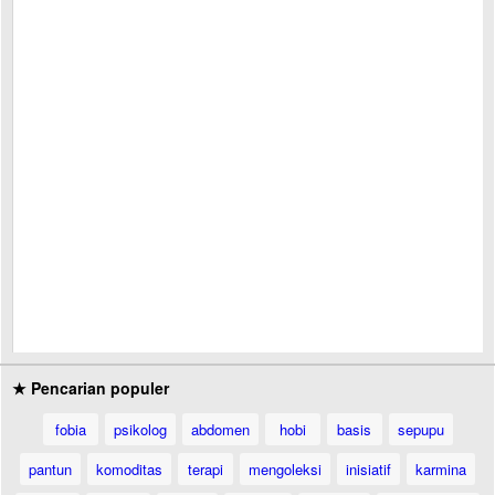
★ Pencarian populer
fobia
psikolog
abdomen
hobi
basis
sepupu
pantun
komoditas
terapi
mengoleksi
inisiatif
karmina