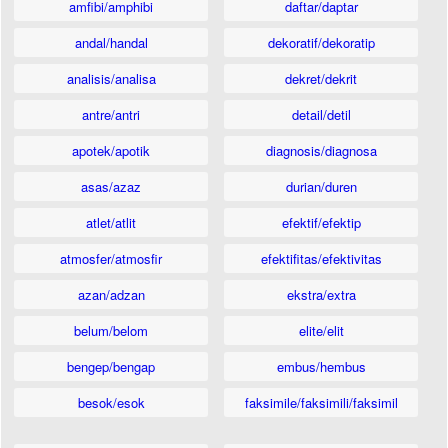
amfibi/amphibi
daftar/daptar
andal/handal
dekoratif/dekoratip
analisis/analisa
dekret/dekrit
antre/antri
detail/detil
apotek/apotik
diagnosis/diagnosa
asas/azaz
durian/duren
atlet/atlit
efektif/efektip
atmosfer/atmosfir
efektifitas/efektivitas
azan/adzan
ekstra/extra
belum/belom
elite/elit
bengep/bengap
embus/hembus
besok/esok
faksimile/faksimili/faksimil