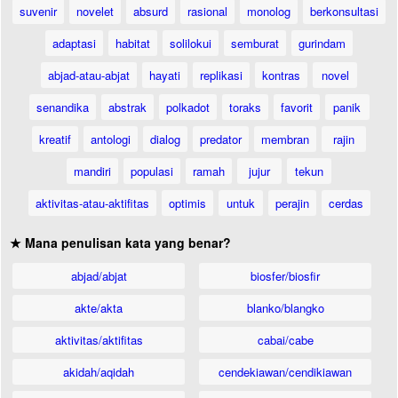
suvenir
novelet
absurd
rasional
monolog
berkonsultasi
adaptasi
habitat
solilokui
semburat
gurindam
abjad-atau-abjat
hayati
replikasi
kontras
novel
senandika
abstrak
polkadot
toraks
favorit
panik
kreatif
antologi
dialog
predator
membran
rajin
mandiri
populasi
ramah
jujur
tekun
aktivitas-atau-aktifitas
optimis
untuk
perajin
cerdas
★ Mana penulisan kata yang benar?
abjad/abjat
biosfer/biosfir
akte/akta
blanko/blangko
aktivitas/aktifitas
cabai/cabe
akidah/aqidah
cendekiawan/cendikiawan