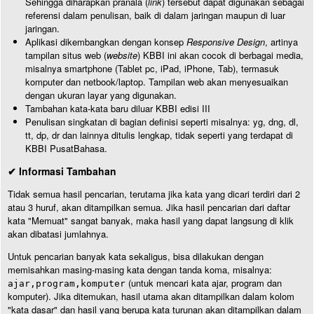
Sehingga diharapkan pranala (
link
) tersebut dapat digunakan sebagai
referensi dalam penulisan, baik di dalam jaringan maupun di luar
jaringan.
Aplikasi dikembangkan dengan konsep
Responsive Design
, artinya
tampilan situs web (
website
) KBBI ini akan cocok di berbagai media,
misalnya smartphone (Tablet pc, iPad, iPhone, Tab), termasuk
komputer dan netbook/laptop. Tampilan web akan menyesuaikan
dengan ukuran layar yang digunakan.
Tambahan kata-kata baru diluar KBBI edisi III
Penulisan singkatan di bagian definisi seperti misalnya: yg, dng, dl,
tt, dp, dr dan lainnya ditulis lengkap, tidak seperti yang terdapat di
KBBI PusatBahasa.
✔ Informasi Tambahan
Tidak semua hasil pencarian, terutama jika kata yang dicari terdiri dari 2
atau 3 huruf, akan ditampilkan semua. Jika hasil pencarian dari daftar
kata "Memuat" sangat banyak, maka hasil yang dapat langsung di klik
akan dibatasi jumlahnya.
Untuk pencarian banyak kata sekaligus, bisa dilakukan dengan
memisahkan masing-masing kata dengan tanda koma, misalnya:
(untuk mencari kata ajar, program dan
ajar,program,komputer
komputer). Jika ditemukan, hasil utama akan ditampilkan dalam kolom
"kata dasar" dan hasil yang berupa kata turunan akan ditampilkan dalam