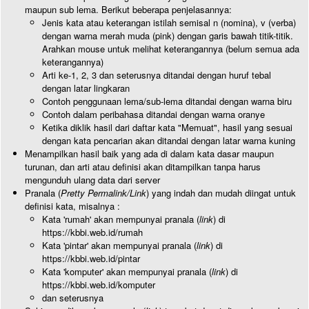
maupun sub lema. Berikut beberapa penjelasannya:
Jenis kata atau keterangan istilah semisal n (nomina), v (verba)
dengan warna merah muda (pink) dengan garis bawah titik-titik.
Arahkan mouse untuk melihat keterangannya (belum semua ada
keterangannya)
Arti ke-1, 2, 3 dan seterusnya ditandai dengan huruf tebal
dengan latar lingkaran
Contoh penggunaan lema/sub-lema ditandai dengan warna biru
Contoh dalam peribahasa ditandai dengan warna oranye
Ketika diklik hasil dari daftar kata "Memuat", hasil yang sesuai
dengan kata pencarian akan ditandai dengan latar warna kuning
Menampilkan hasil baik yang ada di dalam kata dasar maupun
turunan, dan arti atau definisi akan ditampilkan tanpa harus
mengunduh ulang data dari server
Pranala (
Pretty Permalink/Link
) yang indah dan mudah diingat untuk
definisi kata, misalnya :
Kata 'rumah' akan mempunyai pranala (
link
) di
https://kbbi.web.id/rumah
Kata 'pintar' akan mempunyai pranala (
link
) di
https://kbbi.web.id/pintar
Kata 'komputer' akan mempunyai pranala (
link
) di
https://kbbi.web.id/komputer
dan seterusnya