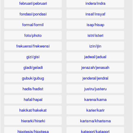
februari/pebruari
indera/indra
fondasi/pondasi
insaf/insyaf
formal/formil
isap/hisap
foto/photo
istri/isteri
frekuensi/frekwensi
izin/ijin
gizi/gisi
jadwal/jadual
gladi/geladi
jenazah/jenasah
gubuk/gubug
jenderal/jendral
hadis/hadist
justru/justeru
hafal/hapal
karena/karna
hakikat/hakekat
karier/karir
hierarki/hirarki
karisma/kharisma
hipotesis/hipotesa
kategori/katagori