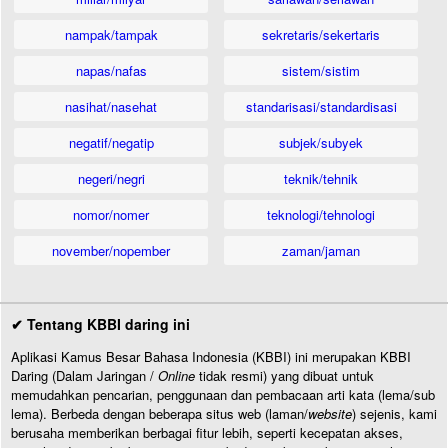
nampak/tampak
sekretaris/sekertaris
napas/nafas
sistem/sistim
nasihat/nasehat
standarisasi/standardisasi
negatif/negatip
subjek/subyek
negeri/negri
teknik/tehnik
nomor/nomer
teknologi/tehnologi
november/nopember
zaman/jaman
✔ Tentang KBBI daring ini
Aplikasi Kamus Besar Bahasa Indonesia (KBBI) ini merupakan KBBI
Daring (Dalam Jaringan /
Online
tidak resmi) yang dibuat untuk
memudahkan pencarian, penggunaan dan pembacaan arti kata (lema/sub
lema). Berbeda dengan beberapa situs web (laman/
website
) sejenis, kami
berusaha memberikan berbagai fitur lebih, seperti kecepatan akses,