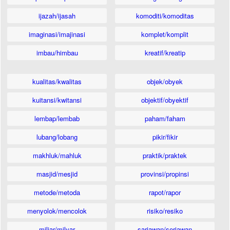
ijazah/ijasah
komoditi/komoditas
imaginasi/imajinasi
komplet/komplit
imbau/himbau
kreatif/kreatip
kualitas/kwalitas
objek/obyek
kuitansi/kwitansi
objektif/obyektif
lembap/lembab
paham/faham
lubang/lobang
pikir/fikir
makhluk/mahluk
praktik/praktek
masjid/mesjid
provinsi/propinsi
metode/metoda
rapot/rapor
menyolok/mencolok
risiko/resiko
miliar/milyar
sariawan/seriawan