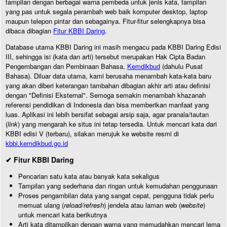
tampilan dengan berbagai warna pembeda untuk jenis kata, tampilan
yang pas untuk segala perambah web baik komputer desktop, laptop
maupun telepon pintar dan sebagainya. Fitur-fitur selengkapnya bisa
dibaca dibagian
Fitur KBBI Daring
.
Database utama KBBI Daring ini masih mengacu pada KBBI Daring Edisi
III, sehingga isi (kata dan arti) tersebut merupakan Hak Cipta Badan
Pengembangan dan Pembinaan Bahasa,
Kemdikbud
(dahulu Pusat
Bahasa). Diluar data utama, kami berusaha menambah kata-kata baru
yang akan diberi keterangan tambahan dibagian akhir arti atau definisi
dengan "Definisi Eksternal". Semoga semakin menambah khazanah
referensi pendidikan di Indonesia dan bisa memberikan manfaat yang
luas. Aplikasi ini lebih bersifat sebagai arsip saja, agar pranala/tautan
(
link
) yang mengarah ke situs ini tetap tersedia. Untuk mencari kata dari
KBBI edisi V (terbaru), silakan merujuk ke website resmi di
kbbi.kemdikbud.go.id
✔ Fitur KBBI Daring
Pencarian satu kata atau banyak kata sekaligus
Tampilan yang sederhana dan ringan untuk kemudahan penggunaan
Proses pengambilan data yang sangat cepat, pengguna tidak perlu
memuat ulang (
reload/refresh
) jendela atau laman web (
website
)
untuk mencari kata berikutnya
Arti kata ditampilkan dengan warna yang memudahkan mencari lema