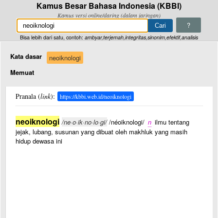
Kamus Besar Bahasa Indonesia (KBBI)
Kamus versi online/daring (dalam jaringan)
?
Bisa lebih dari satu, contoh:
ambyar,terjemah,integritas,sinonim,efektif,analisis
Kata dasar
neoiknologi
Memuat
Pranala (
link
):
https://kbbi.web.id/neoiknologi
neoiknologi
/ne·o·ik·no·lo·gi/
/néoiknologi/
n
ilmu tentang
jejak, lubang, susunan yang dibuat oleh makhluk yang masih
hidup dewasa ini