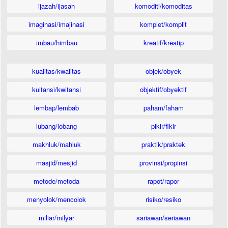
ijazah/ijasah
komoditi/komoditas
imaginasi/imajinasi
komplet/komplit
imbau/himbau
kreatif/kreatip
kualitas/kwalitas
objek/obyek
kuitansi/kwitansi
objektif/obyektif
lembap/lembab
paham/faham
lubang/lobang
pikir/fikir
makhluk/mahluk
praktik/praktek
masjid/mesjid
provinsi/propinsi
metode/metoda
rapot/rapor
menyolok/mencolok
risiko/resiko
miliar/milyar
sariawan/seriawan