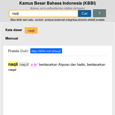
Kamus Besar Bahasa Indonesia (KBBI)
Kamus versi online/daring (dalam jaringan)
?
Bisa lebih dari satu, contoh:
ambyar,terjemah,integritas,sinonim,efektif,analisis
Kata dasar
naqli
Memuat
Pranala (
link
):
https://kbbi.web.id/naqli
naqli
/naq·li/
a Isl
berdasarkan Alquran dan hadis; berdasarkan
naqal