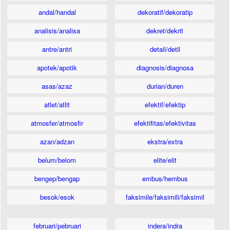
andal/handal
dekoratif/dekoratip
analisis/analisa
dekret/dekrit
antre/antri
detail/detil
apotek/apotik
diagnosis/diagnosa
asas/azaz
durian/duren
atlet/atlit
efektif/efektip
atmosfer/atmosfir
efektifitas/efektivitas
azan/adzan
ekstra/extra
belum/belom
elite/elit
bengep/bengap
embus/hembus
besok/esok
faksimile/faksimili/faksimil
februari/pebruari
indera/indra