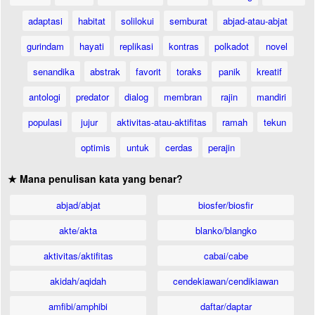
adaptasi
habitat
solilokui
semburat
abjad-atau-abjat
gurindam
hayati
replikasi
kontras
polkadot
novel
senandika
abstrak
favorit
toraks
panik
kreatif
antologi
predator
dialog
membran
rajin
mandiri
populasi
jujur
aktivitas-atau-aktifitas
ramah
tekun
optimis
untuk
cerdas
perajin
★ Mana penulisan kata yang benar?
abjad/abjat
biosfer/biosfir
akte/akta
blanko/blangko
aktivitas/aktifitas
cabai/cabe
akidah/aqidah
cendekiawan/cendikiawan
amfibi/amphibi
daftar/daptar