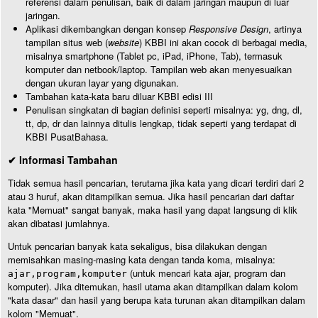
referensi dalam penulisan, baik di dalam jaringan maupun di luar
jaringan.
Aplikasi dikembangkan dengan konsep
Responsive Design
, artinya
tampilan situs web (
website
) KBBI ini akan cocok di berbagai media,
misalnya smartphone (Tablet pc, iPad, iPhone, Tab), termasuk
komputer dan netbook/laptop. Tampilan web akan menyesuaikan
dengan ukuran layar yang digunakan.
Tambahan kata-kata baru diluar KBBI edisi III
Penulisan singkatan di bagian definisi seperti misalnya: yg, dng, dl,
tt, dp, dr dan lainnya ditulis lengkap, tidak seperti yang terdapat di
KBBI PusatBahasa.
✔ Informasi Tambahan
Tidak semua hasil pencarian, terutama jika kata yang dicari terdiri dari 2
atau 3 huruf, akan ditampilkan semua. Jika hasil pencarian dari daftar
kata "Memuat" sangat banyak, maka hasil yang dapat langsung di klik
akan dibatasi jumlahnya.
Untuk pencarian banyak kata sekaligus, bisa dilakukan dengan
memisahkan masing-masing kata dengan tanda koma, misalnya:
(untuk mencari kata ajar, program dan
ajar,program,komputer
komputer). Jika ditemukan, hasil utama akan ditampilkan dalam kolom
"kata dasar" dan hasil yang berupa kata turunan akan ditampilkan dalam
kolom "Memuat".