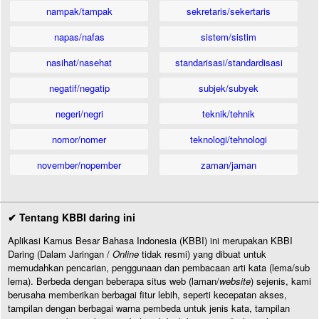
nampak/tampak
sekretaris/sekertaris
napas/nafas
sistem/sistim
nasihat/nasehat
standarisasi/standardisasi
negatif/negatip
subjek/subyek
negeri/negri
teknik/tehnik
nomor/nomer
teknologi/tehnologi
november/nopember
zaman/jaman
✔ Tentang KBBI daring ini
Aplikasi Kamus Besar Bahasa Indonesia (KBBI) ini merupakan KBBI
Daring (Dalam Jaringan /
Online
tidak resmi) yang dibuat untuk
memudahkan pencarian, penggunaan dan pembacaan arti kata (lema/sub
lema). Berbeda dengan beberapa situs web (laman/
website
) sejenis, kami
berusaha memberikan berbagai fitur lebih, seperti kecepatan akses,
tampilan dengan berbagai warna pembeda untuk jenis kata, tampilan