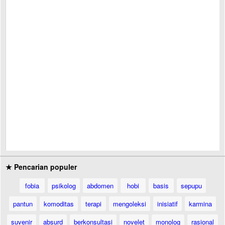
★ Pencarian populer
fobia
psikolog
abdomen
hobi
basis
sepupu
pantun
komoditas
terapi
mengoleksi
inisiatif
karmina
suvenir
absurd
berkonsultasi
novelet
monolog
rasional