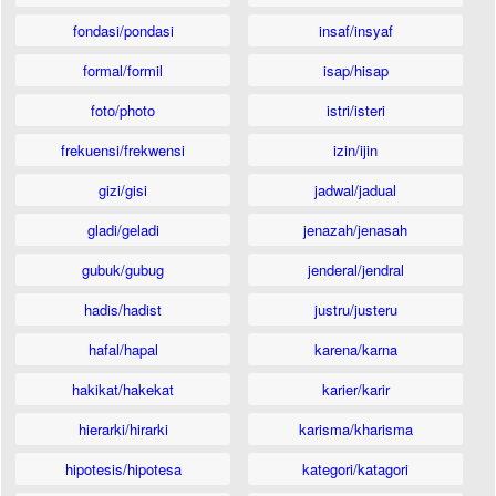
fondasi/pondasi
insaf/insyaf
formal/formil
isap/hisap
foto/photo
istri/isteri
frekuensi/frekwensi
izin/ijin
gizi/gisi
jadwal/jadual
gladi/geladi
jenazah/jenasah
gubuk/gubug
jenderal/jendral
hadis/hadist
justru/justeru
hafal/hapal
karena/karna
hakikat/hakekat
karier/karir
hierarki/hirarki
karisma/kharisma
hipotesis/hipotesa
kategori/katagori