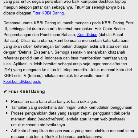
yang pas untuk segala perambah web baik komputer desktop, laptop
maupun telepon pintar dan sebagainya. Fitur-fitur selengkapnya bisa
dibaca dibagian
Fitur KBBI Daring
.
Database utama KBBI Daring ini masih mengacu pada KBBI Daring Edisi
III, sehingga isi (kata dan arti) tersebut merupakan Hak Cipta Badan
Pengembangan dan Pembinaan Bahasa,
Kemdikbud
(dahulu Pusat
Bahasa). Diluar data utama, kami berusaha menambah kata-kata baru
yang akan diberi keterangan tambahan dibagian akhir arti atau definisi
dengan "Definisi Eksternal". Semoga semakin menambah khazanah
referensi pendidikan di Indonesia dan bisa memberikan manfaat yang
luas. Aplikasi ini lebih bersifat sebagai arsip saja, agar pranala/tautan
(
link
) yang mengarah ke situs ini tetap tersedia. Untuk mencari kata dari
KBBI edisi V (terbaru), silakan merujuk ke website resmi di
kbbi.kemdikbud.go.id
✔ Fitur KBBI Daring
Pencarian satu kata atau banyak kata sekaligus
Tampilan yang sederhana dan ringan untuk kemudahan penggunaan
Proses pengambilan data yang sangat cepat, pengguna tidak perlu
memuat ulang (
reload/refresh
) jendela atau laman web (
website
)
untuk mencari kata berikutnya
Arti kata ditampilkan dengan warna yang memudahkan mencari lema
maupun sub lema. Berikut beberapa penjelasannya: