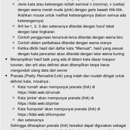
Jenis kata atau keterangan istilah semisal n (nomina), v (verba)
dengan warna merah muda (pink) dengan garis bawah titik-titik.
Arahkan mouse untuk melihat keterangannya (belum semua ada
keterangannya)
Arti ke-1, 2, 3 dan seterusnya ditandai dengan huruf tebal
dengan latar lingkaran
Contoh penggunaan lema/sub-lema ditandai dengan warna biru
Contoh dalam peribahasa ditandai dengan warna oranye
Ketika diklik hasil dari daftar kata "Memuat", hasil yang sesuai
dengan kata pencarian akan ditandai dengan latar warna kuning
Menampilkan hasil baik yang ada di dalam kata dasar maupun
turunan, dan arti atau definisi akan ditampilkan tanpa harus
mengunduh ulang data dari server
Pranala (
Pretty Permalink/Link
) yang indah dan mudah diingat untuk
definisi kata, misalnya :
Kata 'rumah' akan mempunyai pranala (
link
) di
https://kbbi.web.id/rumah
Kata 'pintar' akan mempunyai pranala (
link
) di
https://kbbi.web.id/pintar
Kata 'komputer' akan mempunyai pranala (
link
) di
https://kbbi.web.id/komputer
dan seterusnya
Sehingga diharapkan pranala (
link
) tersebut dapat digunakan sebagai