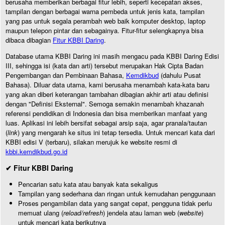
berusaha memberikan berbagai fitur lebih, seperti kecepatan akses,
tampilan dengan berbagai warna pembeda untuk jenis kata, tampilan
yang pas untuk segala perambah web baik komputer desktop, laptop
maupun telepon pintar dan sebagainya. Fitur-fitur selengkapnya bisa
dibaca dibagian
Fitur KBBI Daring
.
Database utama KBBI Daring ini masih mengacu pada KBBI Daring Edisi
III, sehingga isi (kata dan arti) tersebut merupakan Hak Cipta Badan
Pengembangan dan Pembinaan Bahasa,
Kemdikbud
(dahulu Pusat
Bahasa). Diluar data utama, kami berusaha menambah kata-kata baru
yang akan diberi keterangan tambahan dibagian akhir arti atau definisi
dengan "Definisi Eksternal". Semoga semakin menambah khazanah
referensi pendidikan di Indonesia dan bisa memberikan manfaat yang
luas. Aplikasi ini lebih bersifat sebagai arsip saja, agar pranala/tautan
(
link
) yang mengarah ke situs ini tetap tersedia. Untuk mencari kata dari
KBBI edisi V (terbaru), silakan merujuk ke website resmi di
kbbi.kemdikbud.go.id
✔ Fitur KBBI Daring
Pencarian satu kata atau banyak kata sekaligus
Tampilan yang sederhana dan ringan untuk kemudahan penggunaan
Proses pengambilan data yang sangat cepat, pengguna tidak perlu
memuat ulang (
reload/refresh
) jendela atau laman web (
website
)
untuk mencari kata berikutnya