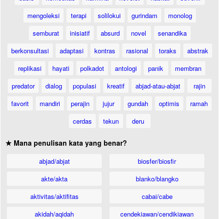
mengoleksi
terapi
solilokui
gurindam
monolog
semburat
inisiatif
absurd
novel
senandika
berkonsultasi
adaptasi
kontras
rasional
toraks
abstrak
replikasi
hayati
polkadot
antologi
panik
membran
predator
dialog
populasi
kreatif
abjad-atau-abjat
rajin
favorit
mandiri
perajin
jujur
gundah
optimis
ramah
cerdas
tekun
deru
★ Mana penulisan kata yang benar?
abjad/abjat
biosfer/biosfir
akte/akta
blanko/blangko
aktivitas/aktifitas
cabai/cabe
akidah/aqidah
cendekiawan/cendikiawan