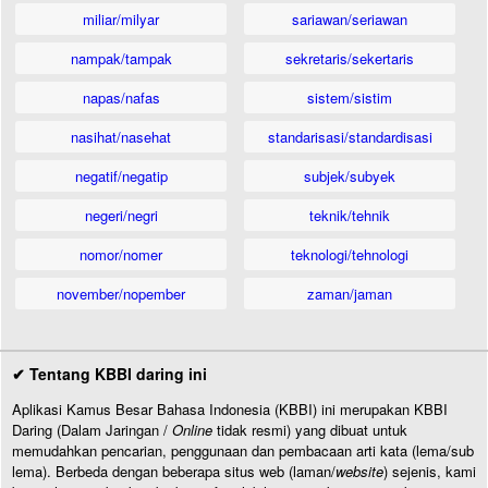
miliar/milyar
sariawan/seriawan
nampak/tampak
sekretaris/sekertaris
napas/nafas
sistem/sistim
nasihat/nasehat
standarisasi/standardisasi
negatif/negatip
subjek/subyek
negeri/negri
teknik/tehnik
nomor/nomer
teknologi/tehnologi
november/nopember
zaman/jaman
✔ Tentang KBBI daring ini
Aplikasi Kamus Besar Bahasa Indonesia (KBBI) ini merupakan KBBI
Daring (Dalam Jaringan /
Online
tidak resmi) yang dibuat untuk
memudahkan pencarian, penggunaan dan pembacaan arti kata (lema/sub
lema). Berbeda dengan beberapa situs web (laman/
website
) sejenis, kami