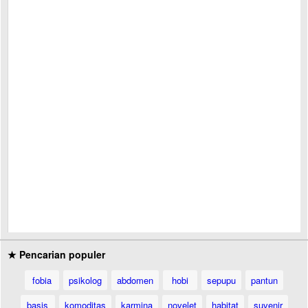
★ Pencarian populer
fobia
psikolog
abdomen
hobi
sepupu
pantun
basis
komoditas
karmina
novelet
habitat
suvenir