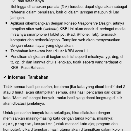
dan seterusnya
Sehingga diharapkan pranala (
link
) tersebut dapat digunakan sebagai
referensi dalam penulisan, baik di dalam jaringan maupun di luar
jaringan.
Aplikasi dikembangkan dengan konsep
Responsive Design
, artinya
tampilan situs web (
website
) KBBI ini akan cocok di berbagai media,
misalnya smartphone (Tablet pc, iPad, iPhone, Tab), termasuk
komputer dan netbook/laptop. Tampilan web akan menyesuaikan
dengan ukuran layar yang digunakan.
Tambahan kata-kata baru diluar KBBI edisi III
Penulisan singkatan di bagian definisi seperti misalnya: yg, dng, dl,
tt, dp, dr dan lainnya ditulis lengkap, tidak seperti yang terdapat di
KBBI PusatBahasa.
✔ Informasi Tambahan
Tidak semua hasil pencarian, terutama jika kata yang dicari terdiri dari 2
atau 3 huruf, akan ditampilkan semua. Jika hasil pencarian dari daftar
kata "Memuat" sangat banyak, maka hasil yang dapat langsung di klik
akan dibatasi jumlahnya.
Untuk pencarian banyak kata sekaligus, bisa dilakukan dengan
memisahkan masing-masing kata dengan tanda koma, misalnya:
(untuk mencari kata ajar, program dan
ajar,program,komputer
komputer). Jika ditemukan, hasil utama akan ditampilkan dalam kolom