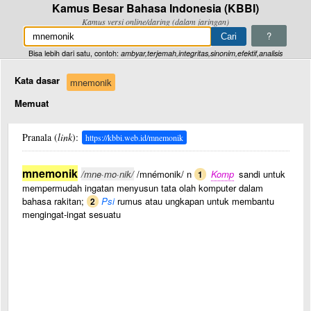
Kamus Besar Bahasa Indonesia (KBBI)
Kamus versi online/daring (dalam jaringan)
?
Bisa lebih dari satu, contoh:
ambyar,terjemah,integritas,sinonim,efektif,analisis
Kata dasar
mnemonik
Memuat
Pranala (
link
):
https://kbbi.web.id/mnemonik
mnemonik
/mne·mo·nik/
/mnémonik/ n
Komp
sandi untuk
1
mempermudah ingatan menyusun tata olah komputer dalam
bahasa rakitan;
Psi
rumus atau ungkapan untuk membantu
2
mengingat-ingat sesuatu