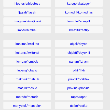
hipotesis/hipotesa
kategori/katagori
ijazah/ijasah
komoditi/komoditas
imaginasi/imajinasi
komplet/komplit
imbau/himbau
kreatif/kreatip
kualitas/kwalitas
objek/obyek
kuitansi/kwitansi
objektif/obyektif
lembap/lembab
paham/faham
lubang/lobang
pikir/fikir
makhluk/mahluk
praktik/praktek
masjid/mesjid
provinsi/propinsi
metode/metoda
rapot/rapor
menyolok/mencolok
risiko/resiko