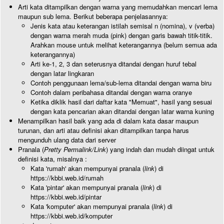
Arti kata ditampilkan dengan warna yang memudahkan mencari lema
maupun sub lema. Berikut beberapa penjelasannya:
Jenis kata atau keterangan istilah semisal n (nomina), v (verba)
dengan warna merah muda (pink) dengan garis bawah titik-titik.
Arahkan mouse untuk melihat keterangannya (belum semua ada
keterangannya)
Arti ke-1, 2, 3 dan seterusnya ditandai dengan huruf tebal
dengan latar lingkaran
Contoh penggunaan lema/sub-lema ditandai dengan warna biru
Contoh dalam peribahasa ditandai dengan warna oranye
Ketika diklik hasil dari daftar kata "Memuat", hasil yang sesuai
dengan kata pencarian akan ditandai dengan latar warna kuning
Menampilkan hasil baik yang ada di dalam kata dasar maupun
turunan, dan arti atau definisi akan ditampilkan tanpa harus
mengunduh ulang data dari server
Pranala (
Pretty Permalink/Link
) yang indah dan mudah diingat untuk
definisi kata, misalnya :
Kata 'rumah' akan mempunyai pranala (
link
) di
https://kbbi.web.id/rumah
Kata 'pintar' akan mempunyai pranala (
link
) di
https://kbbi.web.id/pintar
Kata 'komputer' akan mempunyai pranala (
link
) di
https://kbbi.web.id/komputer