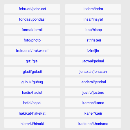
februari/pebruari
indera/indra
fondasi/pondasi
insaf/insyaf
formal/formil
isap/hisap
foto/photo
istri/isteri
frekuensi/frekwensi
izin/ijin
gizi/gisi
jadwal/jadual
gladi/geladi
jenazah/jenasah
gubuk/gubug
jenderal/jendral
hadis/hadist
justru/justeru
hafal/hapal
karena/karna
hakikat/hakekat
karier/karir
hierarki/hirarki
karisma/kharisma