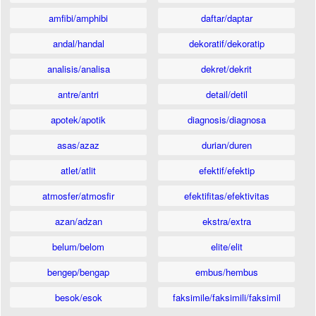
amfibi/amphibi
daftar/daptar
andal/handal
dekoratif/dekoratip
analisis/analisa
dekret/dekrit
antre/antri
detail/detil
apotek/apotik
diagnosis/diagnosa
asas/azaz
durian/duren
atlet/atlit
efektif/efektip
atmosfer/atmosfir
efektifitas/efektivitas
azan/adzan
ekstra/extra
belum/belom
elite/elit
bengep/bengap
embus/hembus
besok/esok
faksimile/faksimili/faksimil