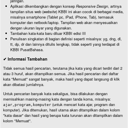
jaringan.
Aplikasi dikembangkan dengan konsep
Responsive Design
, artinya
tampilan situs web (
website
) KBBI ini akan cocok di berbagai media,
misalnya smartphone (Tablet pc, iPad, iPhone, Tab), termasuk
komputer dan netbook/laptop. Tampilan web akan menyesuaikan
dengan ukuran layar yang digunakan.
Tambahan kata-kata baru diluar KBBI edisi III
Penulisan singkatan di bagian definisi seperti misalnya: yg, dng, dl,
tt, dp, dr dan lainnya ditulis lengkap, tidak seperti yang terdapat di
KBBI PusatBahasa.
✔ Informasi Tambahan
Tidak semua hasil pencarian, terutama jika kata yang dicari terdiri dari 2
atau 3 huruf, akan ditampilkan semua. Jika hasil pencarian dari daftar
kata "Memuat" sangat banyak, maka hasil yang dapat langsung di klik
akan dibatasi jumlahnya.
Untuk pencarian banyak kata sekaligus, bisa dilakukan dengan
memisahkan masing-masing kata dengan tanda koma, misalnya:
(untuk mencari kata ajar, program dan
ajar,program,komputer
komputer). Jika ditemukan, hasil utama akan ditampilkan dalam kolom
"kata dasar" dan hasil yang berupa kata turunan akan ditampilkan dalam
kolom "Memuat".