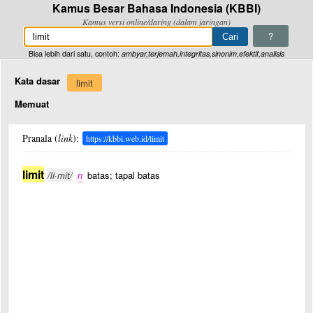
Kamus Besar Bahasa Indonesia (KBBI)
Kamus versi online/daring (dalam jaringan)
?
Bisa lebih dari satu, contoh:
ambyar,terjemah,integritas,sinonim,efektif,analisis
Kata dasar
limit
Memuat
Pranala (
link
):
https://kbbi.web.id/limit
limit
/li·mit/
n
batas; tapal batas