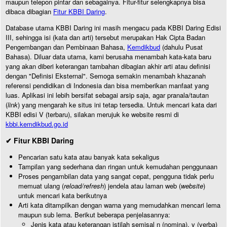
maupun telepon pintar dan sebagainya. Fitur-fitur selengkapnya bisa
dibaca dibagian
Fitur KBBI Daring
.
Database utama KBBI Daring ini masih mengacu pada KBBI Daring Edisi
III, sehingga isi (kata dan arti) tersebut merupakan Hak Cipta Badan
Pengembangan dan Pembinaan Bahasa,
Kemdikbud
(dahulu Pusat
Bahasa). Diluar data utama, kami berusaha menambah kata-kata baru
yang akan diberi keterangan tambahan dibagian akhir arti atau definisi
dengan "Definisi Eksternal". Semoga semakin menambah khazanah
referensi pendidikan di Indonesia dan bisa memberikan manfaat yang
luas. Aplikasi ini lebih bersifat sebagai arsip saja, agar pranala/tautan
(
link
) yang mengarah ke situs ini tetap tersedia. Untuk mencari kata dari
KBBI edisi V (terbaru), silakan merujuk ke website resmi di
kbbi.kemdikbud.go.id
✔ Fitur KBBI Daring
Pencarian satu kata atau banyak kata sekaligus
Tampilan yang sederhana dan ringan untuk kemudahan penggunaan
Proses pengambilan data yang sangat cepat, pengguna tidak perlu
memuat ulang (
reload/refresh
) jendela atau laman web (
website
)
untuk mencari kata berikutnya
Arti kata ditampilkan dengan warna yang memudahkan mencari lema
maupun sub lema. Berikut beberapa penjelasannya:
Jenis kata atau keterangan istilah semisal n (nomina), v (verba)