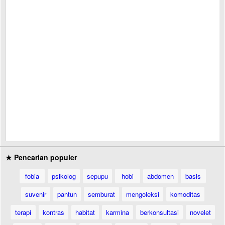
★ Pencarian populer
fobia
psikolog
sepupu
hobi
abdomen
basis
suvenir
pantun
semburat
mengoleksi
komoditas
terapi
kontras
habitat
karmina
berkonsultasi
novelet