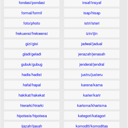
fondasi/pondasi
insaf/insyaf
formal/formil
isap/hisap
foto/photo
istri/isteri
frekuensi/frekwensi
izin/ijin
gizi/gisi
jadwal/jadual
gladi/geladi
jenazah/jenasah
gubuk/gubug
jenderal/jendral
hadis/hadist
justru/justeru
hafal/hapal
karena/karna
hakikat/hakekat
karier/karir
hierarki/hirarki
karisma/kharisma
hipotesis/hipotesa
kategori/katagori
ijazah/ijasah
komoditi/komoditas