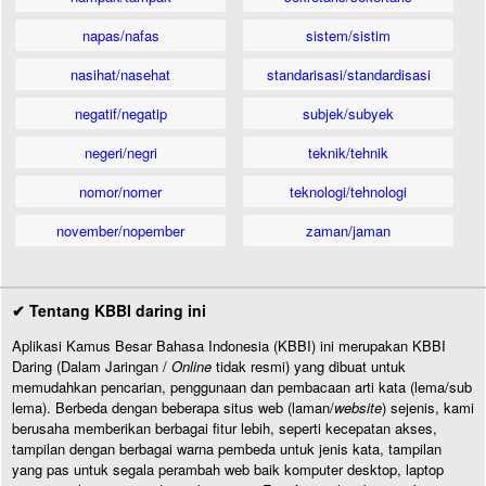
napas/nafas
sistem/sistim
nasihat/nasehat
standarisasi/standardisasi
negatif/negatip
subjek/subyek
negeri/negri
teknik/tehnik
nomor/nomer
teknologi/tehnologi
november/nopember
zaman/jaman
✔ Tentang KBBI daring ini
Aplikasi Kamus Besar Bahasa Indonesia (KBBI) ini merupakan KBBI
Daring (Dalam Jaringan /
Online
tidak resmi) yang dibuat untuk
memudahkan pencarian, penggunaan dan pembacaan arti kata (lema/sub
lema). Berbeda dengan beberapa situs web (laman/
website
) sejenis, kami
berusaha memberikan berbagai fitur lebih, seperti kecepatan akses,
tampilan dengan berbagai warna pembeda untuk jenis kata, tampilan
yang pas untuk segala perambah web baik komputer desktop, laptop