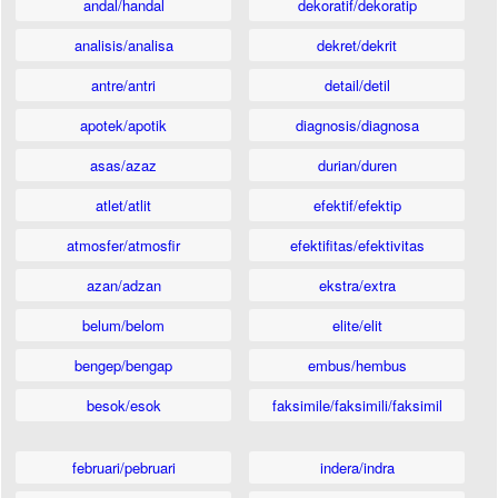
andal/handal
dekoratif/dekoratip
analisis/analisa
dekret/dekrit
antre/antri
detail/detil
apotek/apotik
diagnosis/diagnosa
asas/azaz
durian/duren
atlet/atlit
efektif/efektip
atmosfer/atmosfir
efektifitas/efektivitas
azan/adzan
ekstra/extra
belum/belom
elite/elit
bengep/bengap
embus/hembus
besok/esok
faksimile/faksimili/faksimil
februari/pebruari
indera/indra