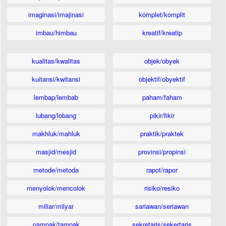
imaginasi/imajinasi
komplet/komplit
imbau/himbau
kreatif/kreatip
kualitas/kwalitas
objek/obyek
kuitansi/kwitansi
objektif/obyektif
lembap/lembab
paham/faham
lubang/lobang
pikir/fikir
makhluk/mahluk
praktik/praktek
masjid/mesjid
provinsi/propinsi
metode/metoda
rapot/rapor
menyolok/mencolok
risiko/resiko
miliar/milyar
sariawan/seriawan
nampak/tampak
sekretaris/sekertaris