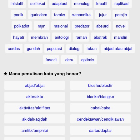
inisiatif
solilokui
adaptasi
monolog
kreatif
replikasi
panik
gurindam
toraks
senandika
jujur
perajin
polkadot
rajin
rasional
predator
absurd
novel
hayati
membran
antologi
ramah
abstrak
mandiri
cerdas
gundah
populasi
dialog
tekun
abjad-atau-abjat
favorit
deru
optimis
★ Mana penulisan kata yang benar?
abjad/abjat
biosfer/biosfir
akte/akta
blanko/blangko
aktivitas/aktifitas
cabai/cabe
akidah/aqidah
cendekiawan/cendikiawan
amfibi/amphibi
daftar/daptar