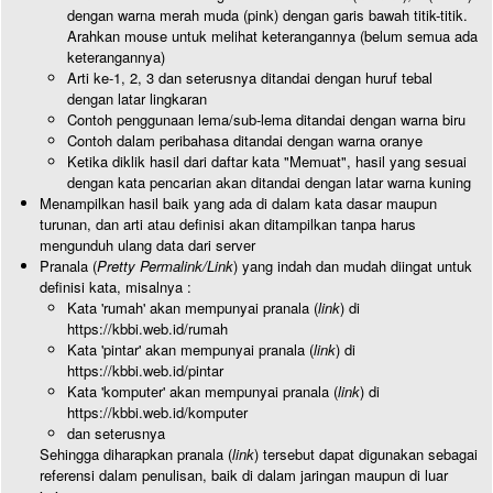
dengan warna merah muda (pink) dengan garis bawah titik-titik.
Arahkan mouse untuk melihat keterangannya (belum semua ada
keterangannya)
Arti ke-1, 2, 3 dan seterusnya ditandai dengan huruf tebal
dengan latar lingkaran
Contoh penggunaan lema/sub-lema ditandai dengan warna biru
Contoh dalam peribahasa ditandai dengan warna oranye
Ketika diklik hasil dari daftar kata "Memuat", hasil yang sesuai
dengan kata pencarian akan ditandai dengan latar warna kuning
Menampilkan hasil baik yang ada di dalam kata dasar maupun
turunan, dan arti atau definisi akan ditampilkan tanpa harus
mengunduh ulang data dari server
Pranala (
Pretty Permalink/Link
) yang indah dan mudah diingat untuk
definisi kata, misalnya :
Kata 'rumah' akan mempunyai pranala (
link
) di
https://kbbi.web.id/rumah
Kata 'pintar' akan mempunyai pranala (
link
) di
https://kbbi.web.id/pintar
Kata 'komputer' akan mempunyai pranala (
link
) di
https://kbbi.web.id/komputer
dan seterusnya
Sehingga diharapkan pranala (
link
) tersebut dapat digunakan sebagai
referensi dalam penulisan, baik di dalam jaringan maupun di luar