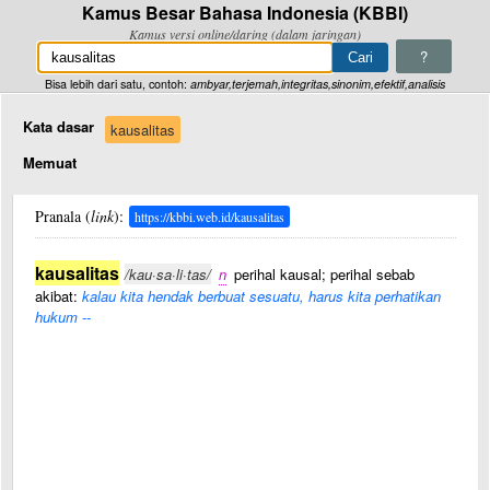
Kamus Besar Bahasa Indonesia (KBBI)
Kamus versi online/daring (dalam jaringan)
?
Bisa lebih dari satu, contoh:
ambyar,terjemah,integritas,sinonim,efektif,analisis
Kata dasar
kausalitas
Memuat
Pranala (
link
):
https://kbbi.web.id/kausalitas
kausalitas
/kau·sa·li·tas/
n
perihal kausal; perihal sebab
akibat:
kalau kita hendak berbuat sesuatu, harus kita perhatikan
hukum --