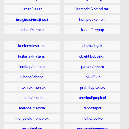
ijazah/ijasah
komoditi/komoditas
imaginasi/imajinasi
komplet/komplit
imbau/himbau
kreatif/kreatip
kualitas/kwalitas
objek/obyek
kuitansi/kwitansi
objektif/obyektif
lembap/lembab
paham/faham
lubang/lobang
pikir/fikir
makhluk/mahluk
praktik/praktek
masjid/mesjid
provinsi/propinsi
metode/metoda
rapot/rapor
menyolok/mencolok
risiko/resiko
miliar/milyar
sariawan/seriawan