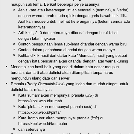
maupun sub lema. Berikut beberapa penjelasannya:
Jenis kata atau keterangan istilah semisal n (nomina), v (verba)
dengan warna merah muda (pink) dengan garis bawah titik-titik.
Arahkan mouse untuk melihat keterangannya (belum semua ada
keterangannya)
Arti ke-1, 2, 3 dan seterusnya ditandai dengan huruf tebal
dengan latar lingkaran
Contoh penggunaan lema/sub-lema ditandai dengan warna biru
Contoh dalam peribahasa ditandai dengan warna oranye
Ketika diklik hasil dari daftar kata "Memuat", hasil yang sesuai
dengan kata pencarian akan ditandai dengan latar warna kuning
Menampilkan hasil baik yang ada di dalam kata dasar maupun
turunan, dan arti atau definisi akan ditampilkan tanpa harus
mengunduh ulang data dari server
Pranala (
Pretty Permalink/Link
) yang indah dan mudah diingat untuk
definisi kata, misalnya :
Kata 'rumah' akan mempunyai pranala (
link
) di
https://kbbi.web.id/rumah
Kata 'pintar' akan mempunyai pranala (
link
) di
https://kbbi.web.id/pintar
Kata 'komputer' akan mempunyai pranala (
link
) di
https://kbbi.web.id/komputer
dan seterusnya