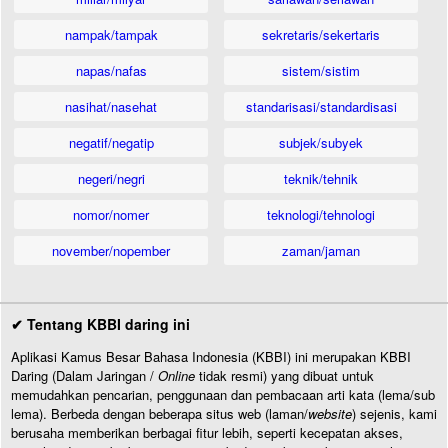
nampak/tampak
sekretaris/sekertaris
napas/nafas
sistem/sistim
nasihat/nasehat
standarisasi/standardisasi
negatif/negatip
subjek/subyek
negeri/negri
teknik/tehnik
nomor/nomer
teknologi/tehnologi
november/nopember
zaman/jaman
✔ Tentang KBBI daring ini
Aplikasi Kamus Besar Bahasa Indonesia (KBBI) ini merupakan KBBI
Daring (Dalam Jaringan /
Online
tidak resmi) yang dibuat untuk
memudahkan pencarian, penggunaan dan pembacaan arti kata (lema/sub
lema). Berbeda dengan beberapa situs web (laman/
website
) sejenis, kami
berusaha memberikan berbagai fitur lebih, seperti kecepatan akses,