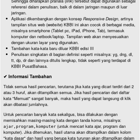
Sehingga diharapkan pranala (
link
) tersebut dapat digunakan sebagai
referensi dalam penulisan, baik di dalam jaringan maupun di luar
jaringan.
Aplikasi dikembangkan dengan konsep
Responsive Design
, artinya
tampilan situs web (
website
) KBBI ini akan cocok di berbagai media,
misalnya smartphone (Tablet pc, iPad, iPhone, Tab), termasuk
komputer dan netbook/laptop. Tampilan web akan menyesuaikan
dengan ukuran layar yang digunakan.
Tambahan kata-kata baru diluar KBBI edisi III
Penulisan singkatan di bagian definisi seperti misalnya: yg, dng, dl,
tt, dp, dr dan lainnya ditulis lengkap, tidak seperti yang terdapat di
KBBI PusatBahasa.
✔ Informasi Tambahan
Tidak semua hasil pencarian, terutama jika kata yang dicari terdiri dari 2
atau 3 huruf, akan ditampilkan semua. Jika hasil pencarian dari daftar
kata "Memuat" sangat banyak, maka hasil yang dapat langsung di klik
akan dibatasi jumlahnya.
Untuk pencarian banyak kata sekaligus, bisa dilakukan dengan
memisahkan masing-masing kata dengan tanda koma, misalnya:
(untuk mencari kata ajar, program dan
ajar,program,komputer
komputer). Jika ditemukan, hasil utama akan ditampilkan dalam kolom
"kata dasar" dan hasil yang berupa kata turunan akan ditampilkan dalam