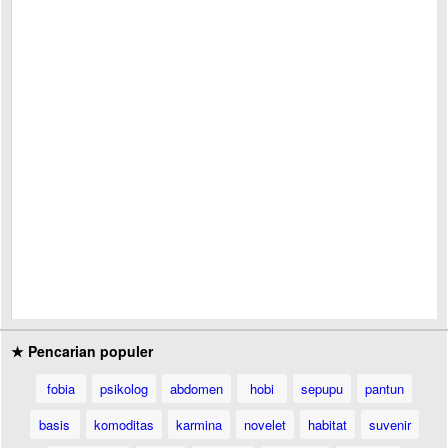
★ Pencarian populer
fobia
psikolog
abdomen
hobi
sepupu
pantun
basis
komoditas
karmina
novelet
habitat
suvenir