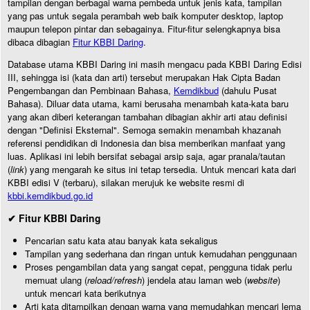
tampilan dengan berbagai warna pembeda untuk jenis kata, tampilan
yang pas untuk segala perambah web baik komputer desktop, laptop
maupun telepon pintar dan sebagainya. Fitur-fitur selengkapnya bisa
dibaca dibagian
Fitur KBBI Daring
.
Database utama KBBI Daring ini masih mengacu pada KBBI Daring Edisi
III, sehingga isi (kata dan arti) tersebut merupakan Hak Cipta Badan
Pengembangan dan Pembinaan Bahasa,
Kemdikbud
(dahulu Pusat
Bahasa). Diluar data utama, kami berusaha menambah kata-kata baru
yang akan diberi keterangan tambahan dibagian akhir arti atau definisi
dengan "Definisi Eksternal". Semoga semakin menambah khazanah
referensi pendidikan di Indonesia dan bisa memberikan manfaat yang
luas. Aplikasi ini lebih bersifat sebagai arsip saja, agar pranala/tautan
(
link
) yang mengarah ke situs ini tetap tersedia. Untuk mencari kata dari
KBBI edisi V (terbaru), silakan merujuk ke website resmi di
kbbi.kemdikbud.go.id
✔ Fitur KBBI Daring
Pencarian satu kata atau banyak kata sekaligus
Tampilan yang sederhana dan ringan untuk kemudahan penggunaan
Proses pengambilan data yang sangat cepat, pengguna tidak perlu
memuat ulang (
reload/refresh
) jendela atau laman web (
website
)
untuk mencari kata berikutnya
Arti kata ditampilkan dengan warna yang memudahkan mencari lema