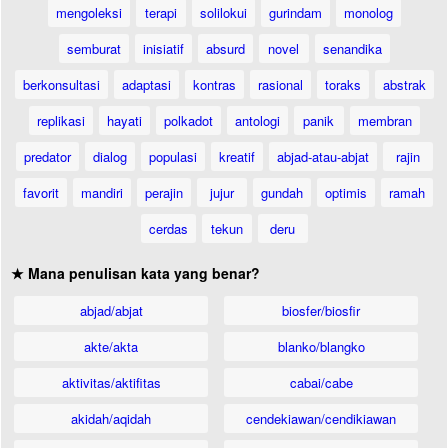
mengoleksi
terapi
solilokui
gurindam
monolog
semburat
inisiatif
absurd
novel
senandika
berkonsultasi
adaptasi
kontras
rasional
toraks
abstrak
replikasi
hayati
polkadot
antologi
panik
membran
predator
dialog
populasi
kreatif
abjad-atau-abjat
rajin
favorit
mandiri
perajin
jujur
gundah
optimis
ramah
cerdas
tekun
deru
★ Mana penulisan kata yang benar?
abjad/abjat
biosfer/biosfir
akte/akta
blanko/blangko
aktivitas/aktifitas
cabai/cabe
akidah/aqidah
cendekiawan/cendikiawan