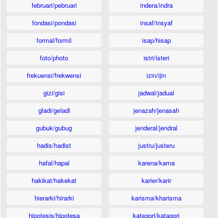
februari/pebruari
indera/indra
fondasi/pondasi
insaf/insyaf
formal/formil
isap/hisap
foto/photo
istri/isteri
frekuensi/frekwensi
izin/ijin
gizi/gisi
jadwal/jadual
gladi/geladi
jenazah/jenasah
gubuk/gubug
jenderal/jendral
hadis/hadist
justru/justeru
hafal/hapal
karena/karna
hakikat/hakekat
karier/karir
hierarki/hirarki
karisma/kharisma
hipotesis/hipotesa
kategori/katagori