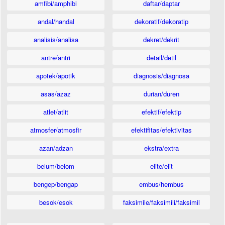
amfibi/amphibi
daftar/daptar
andal/handal
dekoratif/dekoratip
analisis/analisa
dekret/dekrit
antre/antri
detail/detil
apotek/apotik
diagnosis/diagnosa
asas/azaz
durian/duren
atlet/atlit
efektif/efektip
atmosfer/atmosfir
efektifitas/efektivitas
azan/adzan
ekstra/extra
belum/belom
elite/elit
bengep/bengap
embus/hembus
besok/esok
faksimile/faksimili/faksimil