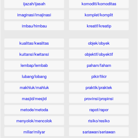
ijazah/ijasah
komoditi/komoditas
imaginasi/imajinasi
komplet/komplit
imbau/himbau
kreatif/kreatip
kualitas/kwalitas
objek/obyek
kuitansi/kwitansi
objektif/obyektif
lembap/lembab
paham/faham
lubang/lobang
pikir/fikir
makhluk/mahluk
praktik/praktek
masjid/mesjid
provinsi/propinsi
metode/metoda
rapot/rapor
menyolok/mencolok
risiko/resiko
miliar/milyar
sariawan/seriawan