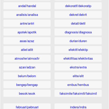
andal/handal
dekoratif/dekoratip
analisis/analisa
dekret/dekrit
antre/antri
detail/detil
apotek/apotik
diagnosis/diagnosa
asas/azaz
durian/duren
atlet/atlit
efektif/efektip
atmosfer/atmosfir
efektifitas/efektivitas
azan/adzan
ekstra/extra
belum/belom
elite/elit
bengep/bengap
embus/hembus
besok/esok
faksimile/faksimili/faksimil
februari/pebruari
indera/indra