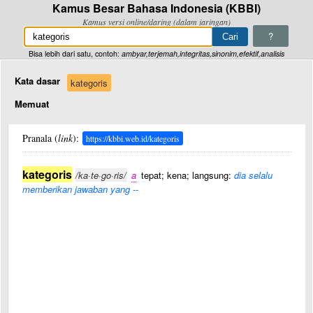
Kamus Besar Bahasa Indonesia (KBBI)
Kamus versi online/daring (dalam jaringan)
?
Bisa lebih dari satu, contoh:
ambyar,terjemah,integritas,sinonim,efektif,analisis
Kata dasar
kategoris
Memuat
Pranala (
link
):
https://kbbi.web.id/kategoris
kategoris
/ka·te·go·ris/
a
tepat; kena; langsung:
dia selalu
memberikan jawaban yang --