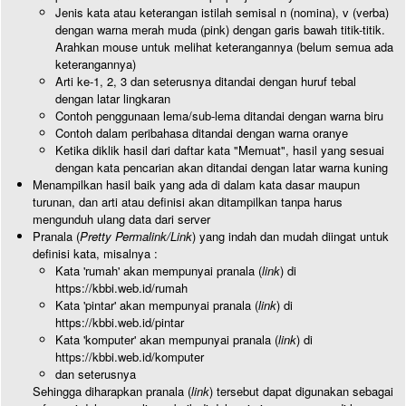
Jenis kata atau keterangan istilah semisal n (nomina), v (verba)
dengan warna merah muda (pink) dengan garis bawah titik-titik.
Arahkan mouse untuk melihat keterangannya (belum semua ada
keterangannya)
Arti ke-1, 2, 3 dan seterusnya ditandai dengan huruf tebal
dengan latar lingkaran
Contoh penggunaan lema/sub-lema ditandai dengan warna biru
Contoh dalam peribahasa ditandai dengan warna oranye
Ketika diklik hasil dari daftar kata "Memuat", hasil yang sesuai
dengan kata pencarian akan ditandai dengan latar warna kuning
Menampilkan hasil baik yang ada di dalam kata dasar maupun
turunan, dan arti atau definisi akan ditampilkan tanpa harus
mengunduh ulang data dari server
Pranala (
Pretty Permalink/Link
) yang indah dan mudah diingat untuk
definisi kata, misalnya :
Kata 'rumah' akan mempunyai pranala (
link
) di
https://kbbi.web.id/rumah
Kata 'pintar' akan mempunyai pranala (
link
) di
https://kbbi.web.id/pintar
Kata 'komputer' akan mempunyai pranala (
link
) di
https://kbbi.web.id/komputer
dan seterusnya
Sehingga diharapkan pranala (
link
) tersebut dapat digunakan sebagai