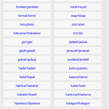
fondasi/pondasi
insaf/insyaf
formal/formil
isap/hisap
foto/photo
istri/isteri
frekuensi/frekwensi
izin/ijin
gizi/gisi
jadwal/jadual
gladi/geladi
jenazah/jenasah
gubuk/gubug
jenderal/jendral
hadis/hadist
justru/justeru
hafal/hapal
karena/karna
hakikat/hakekat
karier/karir
hierarki/hirarki
karisma/kharisma
hipotesis/hipotesa
kategori/katagori