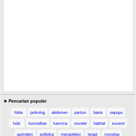
★ Pencarian populer
fobia
psikolog
abdomen
pantun
basis
sepupu
hobi
komoditas
karmina
novelet
habitat
suvenir
gurindam
solilokui
mengoleksi
terapi
monolog