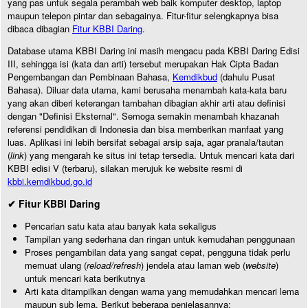
yang pas untuk segala perambah web baik komputer desktop, laptop
maupun telepon pintar dan sebagainya. Fitur-fitur selengkapnya bisa
dibaca dibagian
Fitur KBBI Daring
.
Database utama KBBI Daring ini masih mengacu pada KBBI Daring Edisi
III, sehingga isi (kata dan arti) tersebut merupakan Hak Cipta Badan
Pengembangan dan Pembinaan Bahasa,
Kemdikbud
(dahulu Pusat
Bahasa). Diluar data utama, kami berusaha menambah kata-kata baru
yang akan diberi keterangan tambahan dibagian akhir arti atau definisi
dengan "Definisi Eksternal". Semoga semakin menambah khazanah
referensi pendidikan di Indonesia dan bisa memberikan manfaat yang
luas. Aplikasi ini lebih bersifat sebagai arsip saja, agar pranala/tautan
(
link
) yang mengarah ke situs ini tetap tersedia. Untuk mencari kata dari
KBBI edisi V (terbaru), silakan merujuk ke website resmi di
kbbi.kemdikbud.go.id
✔ Fitur KBBI Daring
Pencarian satu kata atau banyak kata sekaligus
Tampilan yang sederhana dan ringan untuk kemudahan penggunaan
Proses pengambilan data yang sangat cepat, pengguna tidak perlu
memuat ulang (
reload/refresh
) jendela atau laman web (
website
)
untuk mencari kata berikutnya
Arti kata ditampilkan dengan warna yang memudahkan mencari lema
maupun sub lema. Berikut beberapa penjelasannya: