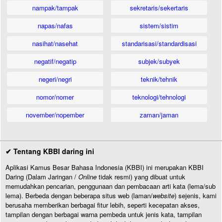
nampak/tampak
sekretaris/sekertaris
napas/nafas
sistem/sistim
nasihat/nasehat
standarisasi/standardisasi
negatif/negatip
subjek/subyek
negeri/negri
teknik/tehnik
nomor/nomer
teknologi/tehnologi
november/nopember
zaman/jaman
✔ Tentang KBBI daring ini
Aplikasi Kamus Besar Bahasa Indonesia (KBBI) ini merupakan KBBI
Daring (Dalam Jaringan /
Online
tidak resmi) yang dibuat untuk
memudahkan pencarian, penggunaan dan pembacaan arti kata (lema/sub
lema). Berbeda dengan beberapa situs web (laman/
website
) sejenis, kami
berusaha memberikan berbagai fitur lebih, seperti kecepatan akses,
tampilan dengan berbagai warna pembeda untuk jenis kata, tampilan