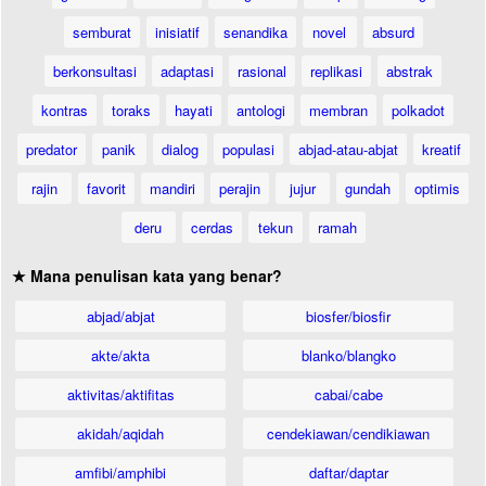
semburat
inisiatif
senandika
novel
absurd
berkonsultasi
adaptasi
rasional
replikasi
abstrak
kontras
toraks
hayati
antologi
membran
polkadot
predator
panik
dialog
populasi
abjad-atau-abjat
kreatif
rajin
favorit
mandiri
perajin
jujur
gundah
optimis
deru
cerdas
tekun
ramah
★ Mana penulisan kata yang benar?
abjad/abjat
biosfer/biosfir
akte/akta
blanko/blangko
aktivitas/aktifitas
cabai/cabe
akidah/aqidah
cendekiawan/cendikiawan
amfibi/amphibi
daftar/daptar