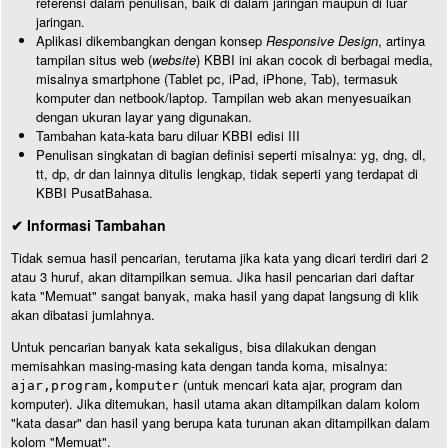
referensi dalam penulisan, baik di dalam jaringan maupun di luar
jaringan.
Aplikasi dikembangkan dengan konsep
Responsive Design
, artinya
tampilan situs web (
website
) KBBI ini akan cocok di berbagai media,
misalnya smartphone (Tablet pc, iPad, iPhone, Tab), termasuk
komputer dan netbook/laptop. Tampilan web akan menyesuaikan
dengan ukuran layar yang digunakan.
Tambahan kata-kata baru diluar KBBI edisi III
Penulisan singkatan di bagian definisi seperti misalnya: yg, dng, dl,
tt, dp, dr dan lainnya ditulis lengkap, tidak seperti yang terdapat di
KBBI PusatBahasa.
✔ Informasi Tambahan
Tidak semua hasil pencarian, terutama jika kata yang dicari terdiri dari 2
atau 3 huruf, akan ditampilkan semua. Jika hasil pencarian dari daftar
kata "Memuat" sangat banyak, maka hasil yang dapat langsung di klik
akan dibatasi jumlahnya.
Untuk pencarian banyak kata sekaligus, bisa dilakukan dengan
memisahkan masing-masing kata dengan tanda koma, misalnya:
(untuk mencari kata ajar, program dan
ajar,program,komputer
komputer). Jika ditemukan, hasil utama akan ditampilkan dalam kolom
"kata dasar" dan hasil yang berupa kata turunan akan ditampilkan dalam
kolom "Memuat".