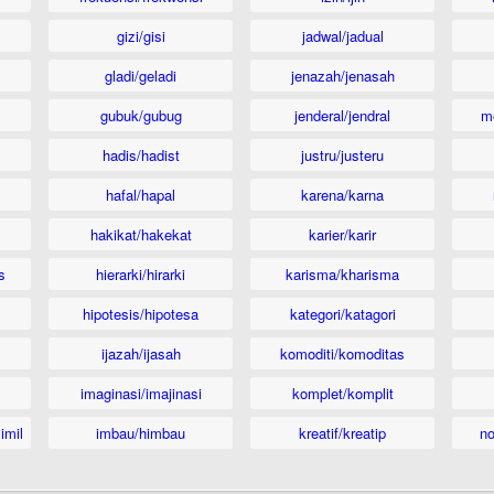
gizi/gisi
jadwal/jadual
gladi/geladi
jenazah/jenasah
gubuk/gubug
jenderal/jendral
m
hadis/hadist
justru/justeru
hafal/hapal
karena/karna
hakikat/hakekat
karier/karir
s
hierarki/hirarki
karisma/kharisma
hipotesis/hipotesa
kategori/katagori
ijazah/ijasah
komoditi/komoditas
imaginasi/imajinasi
komplet/komplit
imil
imbau/himbau
kreatif/kreatip
n