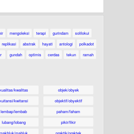
ir
mengoleksi
terapi
gurindam
solilokui
replikasi
abstrak
hayati
antologi
polkadot
ur
gundah
optimis
cerdas
tekun
ramah
kualitas/kwalitas
objek/obyek
kuitansi/kwitansi
objektif/obyektif
lembap/lembab
paham/faham
lubang/lobang
pikir/fikir
makhluk/mahluk
praktik/praktek