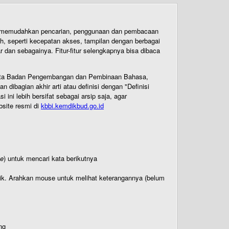
uk memudahkan pencarian, penggunaan dan pembacaan
ih, seperti kecepatan akses, tampilan dengan berbagai
dan sebagainya. Fitur-fitur selengkapnya bisa dibaca
 Cipta Badan Pengembangan dan Pembinaan Bahasa,
ibagian akhir arti atau definisi dengan "Definisi
ni lebih bersifat sebagai arsip saja, agar
bsite resmi di
kbbi.kemdikbud.go.id
te
) untuk mencari kata berikutnya
titik. Arahkan mouse untuk melihat keterangannya (belum
ng