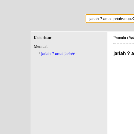
Kata dasar
Pranala (
lin
Memuat
jariah ? 
jariah ? amal jariah
2