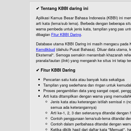
✔ Tentang KBBI daring ini
Aplikasi Kamus Besar Bahasa Indonesia (KBBI) ini me
arti kata (lema/sub lema). Berbeda dengan beberapa sit
warna pembeda untuk jenis kata, tampilan yang pas unt
dibagian
Fitur KBBI Daring
.
Database utama KBBI Daring ini masih mengacu pada KB
Kemdikbud
(dahulu Pusat Bahasa). Diluar data utama, k
Eksternal". Semoga semakin menambah khazanah referensi
pranala/tautan (
link
) yang mengarah ke situs ini tetap te
✔ Fitur KBBI Daring
Pencarian satu kata atau banyak kata sekaligus
Tampilan yang sederhana dan ringan untuk kemud
Proses pengambilan data yang sangat cepat, pengg
Arti kata ditampilkan dengan warna yang memudah
Jenis kata atau keterangan istilah semisal n (
semua ada keterangannya)
Arti ke-1, 2, 3 dan seterusnya ditandai dengan h
Contoh penggunaan lema/sub-lema ditandai den
Contoh dalam peribahasa ditandai dengan warn
Ketika diklik hasil dari daftar kata "Memuat", 