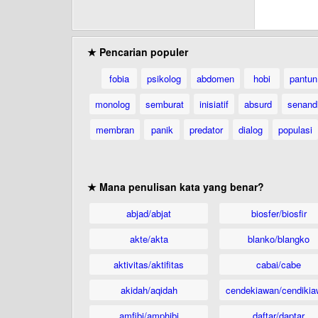
★ Pencarian populer
fobia
psikolog
abdomen
hobi
pantun
monolog
semburat
inisiatif
absurd
senand
membran
panik
predator
dialog
populasi
★ Mana penulisan kata yang benar?
abjad/abjat
biosfer/biosfir
akte/akta
blanko/blangko
aktivitas/aktifitas
cabai/cabe
akidah/aqidah
cendekiawan/cendikia
amfibi/amphibi
daftar/daptar