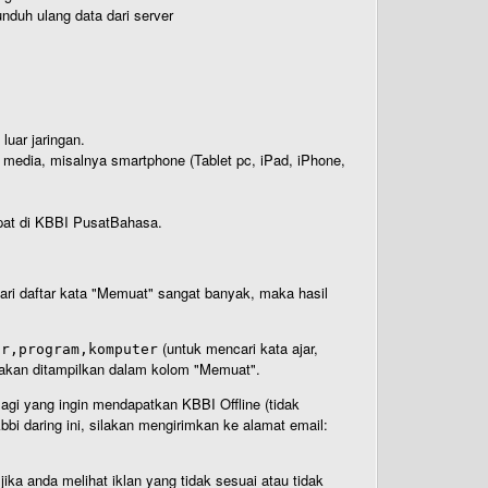
nduh ulang data dari server
luar jaringan.
i media, misalnya smartphone (Tablet pc, iPad, iPhone,
rdapat di KBBI PusatBahasa.
 dari daftar kata "Memuat" sangat banyak, maka hasil
(untuk mencari kata ajar,
ar,program,komputer
n akan ditampilkan dalam kolom "Memuat".
Bagi yang ingin mendapatkan KBBI Offline (tidak
bi daring ini, silakan mengirimkan ke alamat email:
ika anda melihat iklan yang tidak sesuai atau tidak