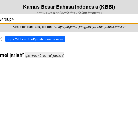
Kamus Besar Bahasa Indonesia (KBBI)
Kamus versi online/daring (dalam jaringan)
Bisa lebih dari satu, contoh:
ambyar,terjemah,integritas,sinonim,efektif,analisis
k
):
https://kbbi.web.id/jariah_amal jariah-2
amal jariah
2
/ja·ri·ah ? amal jariah/