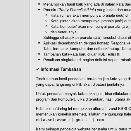
Menampilkan hasil baik yang ada di dalam kata dasa
Pranala (
Pretty Permalink/Link
) yang indah dan muda
Kata 'rumah' akan mempunyai pranala (
link
) di
Kata 'pintar' akan mempunyai pranala (
link
) di 
Kata 'komputer' akan mempunyai pranala (
link
)
dan seterusnya
Sehingga diharapkan pranala (
link
) tersebut dapat d
Aplikasi dikembangkan dengan konsep
Responsive
Tab), termasuk komputer dan netbook/laptop. Tamp
Tambahan kata-kata baru diluar KBBI edisi III
Penulisan singkatan di bagian definisi seperti misal
✔ Informasi Tambahan
Tidak semua hasil pencarian, terutama jika kata yang di
yang dapat langsung di klik akan dibatasi jumlahnya.
Untuk pencarian banyak kata sekaligus, bisa dilakuk
program dan komputer). Jika ditemukan, hasil utama ak
Edisi online/daring ini merupakan alternatif versi KBB
memerlukan koneksi internet), silakan mengunjungi hal
ebta.setiawan || gmail || com
Kami sebagai pengelola website berusaha untuk terus me