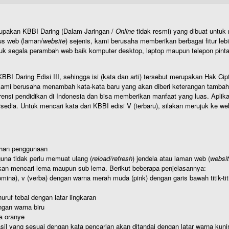
rupakan KBBI Daring (Dalam Jaringan /
Online
tidak resmi) yang dibuat unt
us web (laman/
website
) sejenis, kami berusaha memberikan berbagai fitur leb
uk segala perambah web baik komputer desktop, laptop maupun telepon pintar 
BI Daring Edisi III, sehingga isi (kata dan arti) tersebut merupakan Hak
ami berusaha menambah kata-kata baru yang akan diberi keterangan tambahan d
 pendidikan di Indonesia dan bisa memberikan manfaat yang luas. Aplikasi i
rsedia. Untuk mencari kata dari KBBI edisi V (terbaru), silakan merujuk ke we
ahan penggunaan
una tidak perlu memuat ulang (
reload/refresh
) jendela atau laman web (
websi
kan mencari lema maupun sub lema. Berikut beberapa penjelasannya:
nomina), v (verba) dengan warna merah muda (pink) dengan garis bawah titik-
uruf tebal dengan latar lingkaran
gan warna biru
a oranye
hasil yang sesuai dengan kata pencarian akan ditandai dengan latar warna kuni