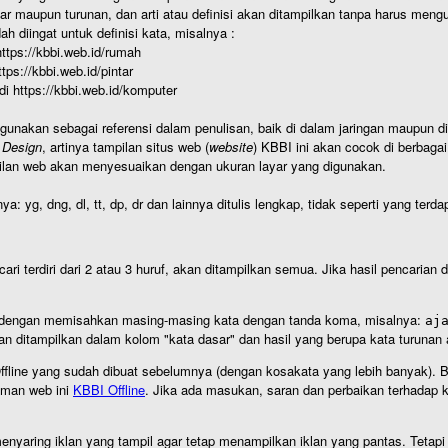
r maupun turunan, dan arti atau definisi akan ditampilkan tanpa harus mengu
h diingat untuk definisi kata, misalnya :
 https://kbbi.web.id/rumah
https://kbbi.web.id/pintar
 di https://kbbi.web.id/komputer
igunakan sebagai referensi dalam penulisan, baik di dalam jaringan maupun di 
 Design
, artinya tampilan situs web (
website
) KBBI ini akan cocok di berbaga
ilan web akan menyesuaikan dengan ukuran layar yang digunakan.
nya: yg, dng, dl, tt, dp, dr dan lainnya ditulis lengkap, tidak seperti yang te
cari terdiri dari 2 atau 3 huruf, akan ditampilkan semua. Jika hasil pencarian
an dengan memisahkan masing-masing kata dengan tanda koma, misalnya:
aj
an ditampilkan dalam kolom "kata dasar" dan hasil yang berupa kata turuna
I Offline yang sudah dibuat sebelumnya (dengan kosakata yang lebih banyak). 
aman web ini
KBBI Offline
. Jika ada masukan, saran dan perbaikan terhadap kb
nyaring iklan yang tampil agar tetap menampilkan iklan yang pantas. Tetapi j