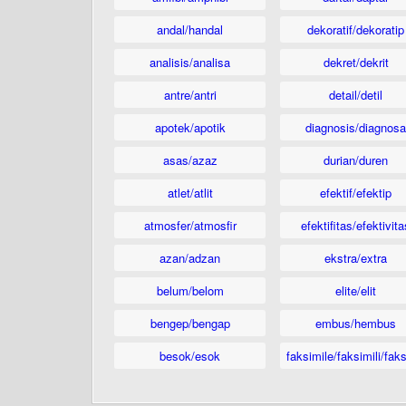
andal/handal
dekoratif/dekoratip
analisis/analisa
dekret/dekrit
antre/antri
detail/detil
apotek/apotik
diagnosis/diagnosa
asas/azaz
durian/duren
atlet/atlit
efektif/efektip
atmosfer/atmosfir
efektifitas/efektivita
azan/adzan
ekstra/extra
belum/belom
elite/elit
bengep/bengap
embus/hembus
besok/esok
faksimile/faksimili/faks