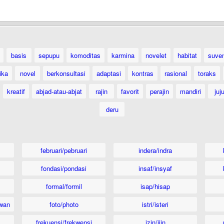
basis
sepupu
komoditas
karmina
novelet
habitat
suven
ika
novel
berkonsultasi
adaptasi
kontras
rasional
toraks
kreatif
abjad-atau-abjat
rajin
favorit
perajin
mandiri
juj
deru
februari/pebruari
indera/indra
fondasi/pondasi
insaf/insyaf
formal/formil
isap/hisap
wan
foto/photo
istri/isteri
frekuensi/frekwensi
izin/ijin