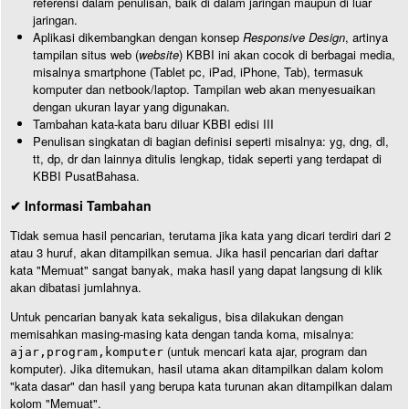
referensi dalam penulisan, baik di dalam jaringan maupun di luar
jaringan.
Aplikasi dikembangkan dengan konsep
Responsive Design
, artinya
tampilan situs web (
website
) KBBI ini akan cocok di berbagai media,
misalnya smartphone (Tablet pc, iPad, iPhone, Tab), termasuk
komputer dan netbook/laptop. Tampilan web akan menyesuaikan
dengan ukuran layar yang digunakan.
Tambahan kata-kata baru diluar KBBI edisi III
Penulisan singkatan di bagian definisi seperti misalnya: yg, dng, dl,
tt, dp, dr dan lainnya ditulis lengkap, tidak seperti yang terdapat di
KBBI PusatBahasa.
✔ Informasi Tambahan
Tidak semua hasil pencarian, terutama jika kata yang dicari terdiri dari 2
atau 3 huruf, akan ditampilkan semua. Jika hasil pencarian dari daftar
kata "Memuat" sangat banyak, maka hasil yang dapat langsung di klik
akan dibatasi jumlahnya.
Untuk pencarian banyak kata sekaligus, bisa dilakukan dengan
memisahkan masing-masing kata dengan tanda koma, misalnya:
(untuk mencari kata ajar, program dan
ajar,program,komputer
komputer). Jika ditemukan, hasil utama akan ditampilkan dalam kolom
"kata dasar" dan hasil yang berupa kata turunan akan ditampilkan dalam
kolom "Memuat".