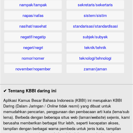
nampak/tampak
sekretaris/sekertaris
napas/nafas
sistem/sistim
nasihat/nasehat
standarisasi/standardisasi
negatif/negatip
subjek/subyek
negeri/negri
teknik/tehnik
nomor/nomer
teknologi/tehnologi
november/nopember
zaman/jaman
✔ Tentang KBBI daring ini
Aplikasi Kamus Besar Bahasa Indonesia (KBBI) ini merupakan KBBI
Daring (Dalam Jaringan /
Online
tidak resmi) yang dibuat untuk
memudahkan pencarian, penggunaan dan pembacaan arti kata (lema/sub
lema). Berbeda dengan beberapa situs web (laman/
website
) sejenis, kami
berusaha memberikan berbagai fitur lebih, seperti kecepatan akses,
tampilan dengan berbagai warna pembeda untuk jenis kata, tampilan