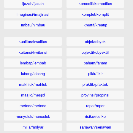
ijazah/ijasah
komoditi/komoditas
imaginasi/imajinasi
komplet/komplit
imbau/himbau
kreatif/kreatip
kualitas/kwalitas
objek/obyek
kuitansi/kwitansi
objektif/obyektif
lembap/lembab
paham/faham
lubang/lobang
pikir/fikir
makhluk/mahluk
praktik/praktek
masjid/mesjid
provinsi/propinsi
metode/metoda
rapot/rapor
menyolok/mencolok
risiko/resiko
miliar/milyar
sariawan/seriawan