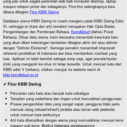
yang pas untuk segala perambah web baik komputer desktop, laptop
maupun telepon pintar dan sebagainya. Fitur-fitur selengkapnya bisa
dibaca dibagian
Fitur KBBI Daring
.
Database utama KBBI Daring ini masih mengacu pada KBBI Daring Edisi
III, sehingga isi (kata dan arti) tersebut merupakan Hak Cipta Badan
Pengembangan dan Pembinaan Bahasa,
Kemdikbud
(dahulu Pusat
Bahasa). Diluar data utama, kami berusaha menambah kata-kata baru
yang akan diberi keterangan tambahan dibagian akhir arti atau definisi
dengan "Definisi Eksternal". Semoga semakin menambah khazanah
referensi pendidikan di Indonesia dan bisa memberikan manfaat yang
luas. Aplikasi ini lebih bersifat sebagai arsip saja, agar pranala/tautan
(
link
) yang mengarah ke situs ini tetap tersedia. Untuk mencari kata dari
KBBI edisi V (terbaru), silakan merujuk ke website resmi di
kbbi.kemdikbud.go.id
✔ Fitur KBBI Daring
Pencarian satu kata atau banyak kata sekaligus
Tampilan yang sederhana dan ringan untuk kemudahan penggunaan
Proses pengambilan data yang sangat cepat, pengguna tidak perlu
memuat ulang (
reload/refresh
) jendela atau laman web (
website
)
untuk mencari kata berikutnya
Arti kata ditampilkan dengan warna yang memudahkan mencari lema
maupun sub lema. Berikut beberapa penjelasannya: