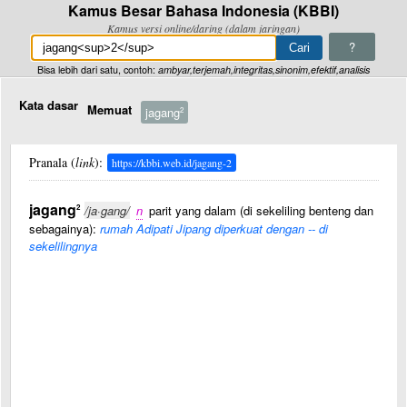
Kamus Besar Bahasa Indonesia (KBBI)
Kamus versi online/daring (dalam jaringan)
?
Bisa lebih dari satu, contoh:
ambyar,terjemah,integritas,sinonim,efektif,analisis
Kata dasar
Memuat
jagang
2
Pranala (
link
):
https://kbbi.web.id/jagang-2
jagang
2
/ja·gang/
n
parit yang dalam (di sekeliling benteng dan
sebagainya):
rumah Adipati Jipang diperkuat dengan -- di
sekelilingnya