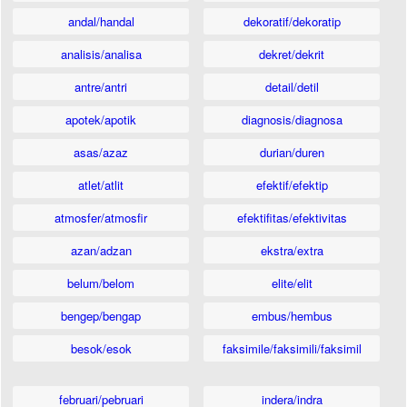
andal/handal
dekoratif/dekoratip
analisis/analisa
dekret/dekrit
antre/antri
detail/detil
apotek/apotik
diagnosis/diagnosa
asas/azaz
durian/duren
atlet/atlit
efektif/efektip
atmosfer/atmosfir
efektifitas/efektivitas
azan/adzan
ekstra/extra
belum/belom
elite/elit
bengep/bengap
embus/hembus
besok/esok
faksimile/faksimili/faksimil
februari/pebruari
indera/indra