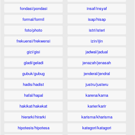
fondasi/pondasi
insaf/insyaf
formal/formil
isap/hisap
foto/photo
istri/isteri
frekuensi/frekwensi
izin/ijin
gizi/gisi
jadwal/jadual
gladi/geladi
jenazah/jenasah
gubuk/gubug
jenderal/jendral
hadis/hadist
justru/justeru
hafal/hapal
karena/karna
hakikat/hakekat
karier/karir
hierarki/hirarki
karisma/kharisma
hipotesis/hipotesa
kategori/katagori