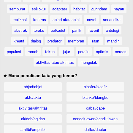
semburat
solilokui
adaptasi
habitat
gurindam
hayati
replikasi
kontras
abjad-atau-abjat
novel
senandika
abstrak
toraks
polkadot
panik
favorit
antologi
kreatif
dialog
predator
membran
rajin
mandiri
populasi
ramah
tekun
jujur
perajin
optimis
cerdas
aktivitas-atau-aktifitas
mengelak
★ Mana penulisan kata yang benar?
abjad/abjat
biosfer/biosfir
akte/akta
blanko/blangko
aktivitas/aktifitas
cabai/cabe
akidah/aqidah
cendekiawan/cendikiawan
amfibi/amphibi
daftar/daptar