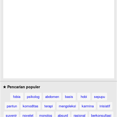
★ Pencarian populer
fobia
psikolog
abdomen
basis
hobi
sepupu
pantun
komoditas
terapi
mengoleksi
karmina
inisiatif
suvenir
novelet
monolog
absurd
rasional
berkonsultasi