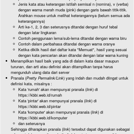
Jenis kata atau keterangan istilah semisal n (nomina), v (verba)
dengan warna merah muda (pink) dengan garis bawah titik-titik.
Arahkan mouse untuk melihat keterangannya (belum semua ada
keterangannya)
Arti ke-1, 2, 3 dan seterusnya ditandai dengan huruf tebal
dengan latar lingkaran
Contoh penggunaan lema/sub-lema ditandai dengan warna biru
Contoh dalam peribahasa ditandai dengan warna oranye
Ketika diklik hasil dari daftar kata "Memuat", hasil yang sesuai
dengan kata pencarian akan ditandai dengan latar warna kuning
Menampilkan hasil baik yang ada di dalam kata dasar maupun
turunan, dan arti atau definisi akan ditampilkan tanpa harus
mengunduh ulang data dari server
Pranala (
Pretty Permalink/Link
) yang indah dan mudah diingat untuk
definisi kata, misalnya :
Kata 'rumah' akan mempunyai pranala (
link
) di
https://kbbi.web.id/rumah
Kata 'pintar' akan mempunyai pranala (
link
) di
https://kbbi.web.id/pintar
Kata 'komputer' akan mempunyai pranala (
link
) di
https://kbbi.web.id/komputer
dan seterusnya
Sehingga diharapkan pranala (
link
) tersebut dapat digunakan sebagai