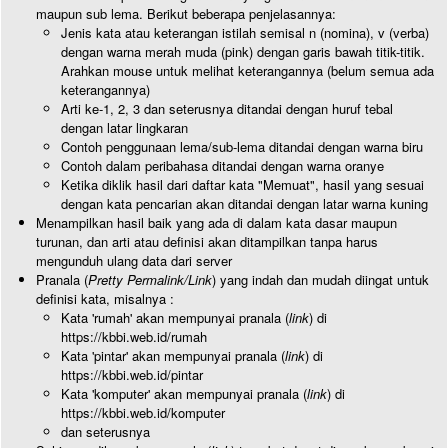
maupun sub lema. Berikut beberapa penjelasannya:
Jenis kata atau keterangan istilah semisal n (nomina), v (verba)
dengan warna merah muda (pink) dengan garis bawah titik-titik.
Arahkan mouse untuk melihat keterangannya (belum semua ada
keterangannya)
Arti ke-1, 2, 3 dan seterusnya ditandai dengan huruf tebal
dengan latar lingkaran
Contoh penggunaan lema/sub-lema ditandai dengan warna biru
Contoh dalam peribahasa ditandai dengan warna oranye
Ketika diklik hasil dari daftar kata "Memuat", hasil yang sesuai
dengan kata pencarian akan ditandai dengan latar warna kuning
Menampilkan hasil baik yang ada di dalam kata dasar maupun
turunan, dan arti atau definisi akan ditampilkan tanpa harus
mengunduh ulang data dari server
Pranala (
Pretty Permalink/Link
) yang indah dan mudah diingat untuk
definisi kata, misalnya :
Kata 'rumah' akan mempunyai pranala (
link
) di
https://kbbi.web.id/rumah
Kata 'pintar' akan mempunyai pranala (
link
) di
https://kbbi.web.id/pintar
Kata 'komputer' akan mempunyai pranala (
link
) di
https://kbbi.web.id/komputer
dan seterusnya