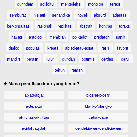
gurindam
solilokui
mengoleksi
monolog
terapi
semburat
inisiatif
senandika
novel
absurd
adaptasi
berkonsultasi
rasional
replikasi
abstrak
kontras
toraks
hayati
antologi
membran
polkadot
predator
panik
dialog
populasi
kreatif
abjad-atau-abjat
rajin
favorit
mandiri
perajin
jujur
gundah
optimis
cerdas
deru
tekun
ramah
★ Mana penulisan kata yang benar?
abjad/abjat
biosfer/biosfir
akte/akta
blanko/blangko
aktivitas/aktifitas
cabai/cabe
akidah/aqidah
cendekiawan/cendikiawan