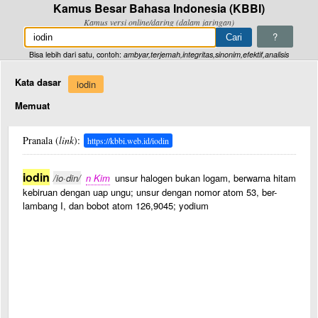
Kamus Besar Bahasa Indonesia (KBBI)
Kamus versi online/daring (dalam jaringan)
?
Bisa lebih dari satu, contoh:
ambyar,terjemah,integritas,sinonim,efektif,analisis
Kata dasar
iodin
Memuat
Pranala (
link
):
https://kbbi.web.id/iodin
iodin
/io·din/
n Kim
unsur halogen bukan logam, berwarna hitam
kebiruan dengan uap ungu; unsur dengan nomor atom 53, ber-
lambang I, dan bobot atom 126,9045; yodium