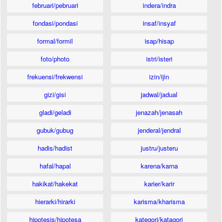
februari/pebruari
indera/indra
fondasi/pondasi
insaf/insyaf
formal/formil
isap/hisap
foto/photo
istri/isteri
frekuensi/frekwensi
izin/ijin
gizi/gisi
jadwal/jadual
gladi/geladi
jenazah/jenasah
gubuk/gubug
jenderal/jendral
hadis/hadist
justru/justeru
hafal/hapal
karena/karna
hakikat/hakekat
karier/karir
hierarki/hirarki
karisma/kharisma
hipotesis/hipotesa
kategori/katagori