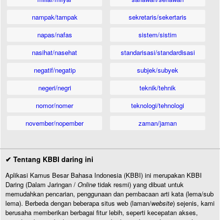
nampak/tampak
sekretaris/sekertaris
napas/nafas
sistem/sistim
nasihat/nasehat
standarisasi/standardisasi
negatif/negatip
subjek/subyek
negeri/negri
teknik/tehnik
nomor/nomer
teknologi/tehnologi
november/nopember
zaman/jaman
✔ Tentang KBBI daring ini
Aplikasi Kamus Besar Bahasa Indonesia (KBBI) ini merupakan KBBI
Daring (Dalam Jaringan /
Online
tidak resmi) yang dibuat untuk
memudahkan pencarian, penggunaan dan pembacaan arti kata (lema/sub
lema). Berbeda dengan beberapa situs web (laman/
website
) sejenis, kami
berusaha memberikan berbagai fitur lebih, seperti kecepatan akses,