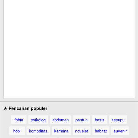
★ Pencarian populer
fobia
psikolog
abdomen
pantun
basis
sepupu
hobi
komoditas
karmina
novelet
habitat
suvenir