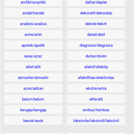
amfibi/amphibi
daftar/daptar
andal/handal
dekoratif/dekoratip
analisis/analisa
dekret/dekrit
antre/antri
detail/detil
apotek/apotik
diagnosis/diagnosa
asas/azaz
durian/duren
atlet/atlit
efektif/efektip
atmosfer/atmosfir
efektifitas/efektivitas
azan/adzan
ekstra/extra
belum/belom
elite/elit
bengep/bengap
embus/hembus
besok/esok
faksimile/faksimili/faksimil