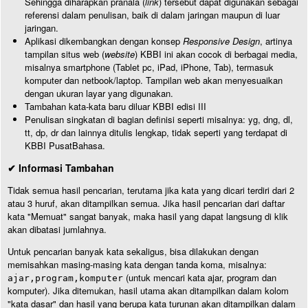
Sehingga diharapkan pranala (
link
) tersebut dapat digunakan sebagai
referensi dalam penulisan, baik di dalam jaringan maupun di luar
jaringan.
Aplikasi dikembangkan dengan konsep
Responsive Design
, artinya
tampilan situs web (
website
) KBBI ini akan cocok di berbagai media,
misalnya smartphone (Tablet pc, iPad, iPhone, Tab), termasuk
komputer dan netbook/laptop. Tampilan web akan menyesuaikan
dengan ukuran layar yang digunakan.
Tambahan kata-kata baru diluar KBBI edisi III
Penulisan singkatan di bagian definisi seperti misalnya: yg, dng, dl,
tt, dp, dr dan lainnya ditulis lengkap, tidak seperti yang terdapat di
KBBI PusatBahasa.
✔ Informasi Tambahan
Tidak semua hasil pencarian, terutama jika kata yang dicari terdiri dari 2
atau 3 huruf, akan ditampilkan semua. Jika hasil pencarian dari daftar
kata "Memuat" sangat banyak, maka hasil yang dapat langsung di klik
akan dibatasi jumlahnya.
Untuk pencarian banyak kata sekaligus, bisa dilakukan dengan
memisahkan masing-masing kata dengan tanda koma, misalnya:
(untuk mencari kata ajar, program dan
ajar,program,komputer
komputer). Jika ditemukan, hasil utama akan ditampilkan dalam kolom
"kata dasar" dan hasil yang berupa kata turunan akan ditampilkan dalam