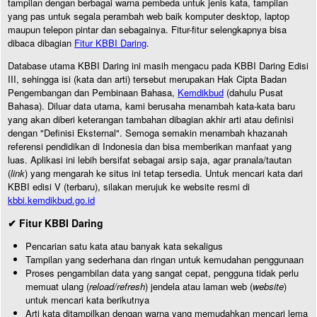
tampilan dengan berbagai warna pembeda untuk jenis kata, tampilan
yang pas untuk segala perambah web baik komputer desktop, laptop
maupun telepon pintar dan sebagainya. Fitur-fitur selengkapnya bisa
dibaca dibagian
Fitur KBBI Daring
.
Database utama KBBI Daring ini masih mengacu pada KBBI Daring Edisi
III, sehingga isi (kata dan arti) tersebut merupakan Hak Cipta Badan
Pengembangan dan Pembinaan Bahasa,
Kemdikbud
(dahulu Pusat
Bahasa). Diluar data utama, kami berusaha menambah kata-kata baru
yang akan diberi keterangan tambahan dibagian akhir arti atau definisi
dengan "Definisi Eksternal". Semoga semakin menambah khazanah
referensi pendidikan di Indonesia dan bisa memberikan manfaat yang
luas. Aplikasi ini lebih bersifat sebagai arsip saja, agar pranala/tautan
(
link
) yang mengarah ke situs ini tetap tersedia. Untuk mencari kata dari
KBBI edisi V (terbaru), silakan merujuk ke website resmi di
kbbi.kemdikbud.go.id
✔ Fitur KBBI Daring
Pencarian satu kata atau banyak kata sekaligus
Tampilan yang sederhana dan ringan untuk kemudahan penggunaan
Proses pengambilan data yang sangat cepat, pengguna tidak perlu
memuat ulang (
reload/refresh
) jendela atau laman web (
website
)
untuk mencari kata berikutnya
Arti kata ditampilkan dengan warna yang memudahkan mencari lema