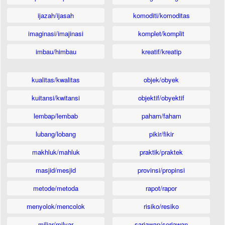
ijazah/ijasah
komoditi/komoditas
imaginasi/imajinasi
komplet/komplit
imbau/himbau
kreatif/kreatip
kualitas/kwalitas
objek/obyek
kuitansi/kwitansi
objektif/obyektif
lembap/lembab
paham/faham
lubang/lobang
pikir/fikir
makhluk/mahluk
praktik/praktek
masjid/mesjid
provinsi/propinsi
metode/metoda
rapot/rapor
menyolok/mencolok
risiko/resiko
miliar/milyar
sariawan/seriawan