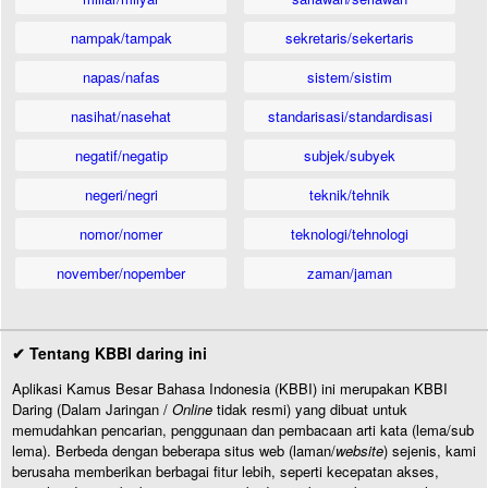
nampak/tampak
sekretaris/sekertaris
napas/nafas
sistem/sistim
nasihat/nasehat
standarisasi/standardisasi
negatif/negatip
subjek/subyek
negeri/negri
teknik/tehnik
nomor/nomer
teknologi/tehnologi
november/nopember
zaman/jaman
✔ Tentang KBBI daring ini
Aplikasi Kamus Besar Bahasa Indonesia (KBBI) ini merupakan KBBI
Daring (Dalam Jaringan /
Online
tidak resmi) yang dibuat untuk
memudahkan pencarian, penggunaan dan pembacaan arti kata (lema/sub
lema). Berbeda dengan beberapa situs web (laman/
website
) sejenis, kami
berusaha memberikan berbagai fitur lebih, seperti kecepatan akses,