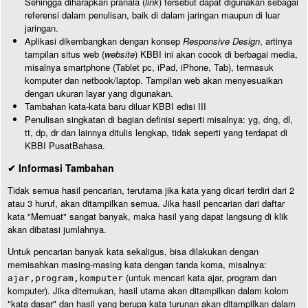
Sehingga diharapkan pranala (
link
) tersebut dapat digunakan sebagai
referensi dalam penulisan, baik di dalam jaringan maupun di luar
jaringan.
Aplikasi dikembangkan dengan konsep
Responsive Design
, artinya
tampilan situs web (
website
) KBBI ini akan cocok di berbagai media,
misalnya smartphone (Tablet pc, iPad, iPhone, Tab), termasuk
komputer dan netbook/laptop. Tampilan web akan menyesuaikan
dengan ukuran layar yang digunakan.
Tambahan kata-kata baru diluar KBBI edisi III
Penulisan singkatan di bagian definisi seperti misalnya: yg, dng, dl,
tt, dp, dr dan lainnya ditulis lengkap, tidak seperti yang terdapat di
KBBI PusatBahasa.
✔ Informasi Tambahan
Tidak semua hasil pencarian, terutama jika kata yang dicari terdiri dari 2
atau 3 huruf, akan ditampilkan semua. Jika hasil pencarian dari daftar
kata "Memuat" sangat banyak, maka hasil yang dapat langsung di klik
akan dibatasi jumlahnya.
Untuk pencarian banyak kata sekaligus, bisa dilakukan dengan
memisahkan masing-masing kata dengan tanda koma, misalnya:
(untuk mencari kata ajar, program dan
ajar,program,komputer
komputer). Jika ditemukan, hasil utama akan ditampilkan dalam kolom
"kata dasar" dan hasil yang berupa kata turunan akan ditampilkan dalam