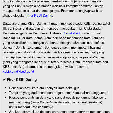
tampilan dengan berbagai warna pembeda untuk jenis kata, tampilan
yang pas untuk segala perambah web baik komputer desktop, laptop
maupun telepon pintar dan sebagainya. Fitur-fitur selengkapnya bisa
dibaca dibagian
Fitur KBBI Daring
.
Database utama KBBI Daring ini masih mengacu pada KBBI Daring Edisi
III, sehingga isi (kata dan arti) tersebut merupakan Hak Cipta Badan
Pengembangan dan Pembinaan Bahasa,
Kemdikbud
(dahulu Pusat
Bahasa). Diluar data utama, kami berusaha menambah kata-kata baru
yang akan diberi keterangan tambahan dibagian akhir arti atau definisi
dengan "Definisi Eksternal". Semoga semakin menambah khazanah
referensi pendidikan di Indonesia dan bisa memberikan manfaat yang
luas. Aplikasi ini lebih bersifat sebagai arsip saja, agar pranala/tautan
(
link
) yang mengarah ke situs ini tetap tersedia. Untuk mencari kata dari
KBBI edisi V (terbaru), silakan merujuk ke website resmi di
kbbi.kemdikbud.go.id
✔ Fitur KBBI Daring
Pencarian satu kata atau banyak kata sekaligus
Tampilan yang sederhana dan ringan untuk kemudahan penggunaan
Proses pengambilan data yang sangat cepat, pengguna tidak perlu
memuat ulang (
reload/refresh
) jendela atau laman web (
website
)
untuk mencari kata berikutnya
Arti kata ditampilkan dengan warna yang memudahkan mencari lema