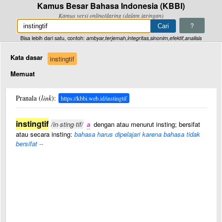
Kamus Besar Bahasa Indonesia (KBBI)
Kamus versi online/daring (dalam jaringan)
?
Bisa lebih dari satu, contoh:
ambyar,terjemah,integritas,sinonim,efektif,analisis
Kata dasar
instingtif
Memuat
Pranala (
link
):
https://kbbi.web.id/instingtif
instingtif
/in·sting·tif/
a
dengan atau menurut insting; bersifat
atau secara insting:
bahasa harus dipelajari karena bahasa tidak
bersifat --