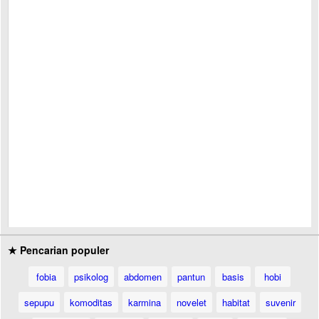
★ Pencarian populer
fobia
psikolog
abdomen
pantun
basis
hobi
sepupu
komoditas
karmina
novelet
habitat
suvenir