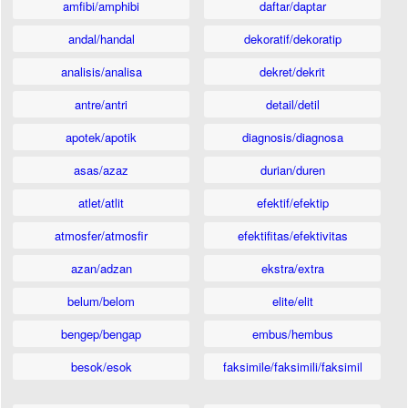
amfibi/amphibi
daftar/daptar
andal/handal
dekoratif/dekoratip
analisis/analisa
dekret/dekrit
antre/antri
detail/detil
apotek/apotik
diagnosis/diagnosa
asas/azaz
durian/duren
atlet/atlit
efektif/efektip
atmosfer/atmosfir
efektifitas/efektivitas
azan/adzan
ekstra/extra
belum/belom
elite/elit
bengep/bengap
embus/hembus
besok/esok
faksimile/faksimili/faksimil