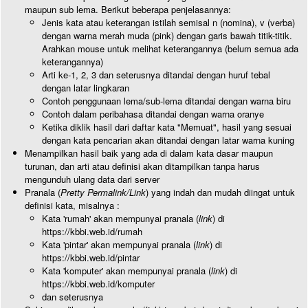
maupun sub lema. Berikut beberapa penjelasannya:
Jenis kata atau keterangan istilah semisal n (nomina), v (verba)
dengan warna merah muda (pink) dengan garis bawah titik-titik.
Arahkan mouse untuk melihat keterangannya (belum semua ada
keterangannya)
Arti ke-1, 2, 3 dan seterusnya ditandai dengan huruf tebal
dengan latar lingkaran
Contoh penggunaan lema/sub-lema ditandai dengan warna biru
Contoh dalam peribahasa ditandai dengan warna oranye
Ketika diklik hasil dari daftar kata "Memuat", hasil yang sesuai
dengan kata pencarian akan ditandai dengan latar warna kuning
Menampilkan hasil baik yang ada di dalam kata dasar maupun
turunan, dan arti atau definisi akan ditampilkan tanpa harus
mengunduh ulang data dari server
Pranala (
Pretty Permalink/Link
) yang indah dan mudah diingat untuk
definisi kata, misalnya :
Kata 'rumah' akan mempunyai pranala (
link
) di
https://kbbi.web.id/rumah
Kata 'pintar' akan mempunyai pranala (
link
) di
https://kbbi.web.id/pintar
Kata 'komputer' akan mempunyai pranala (
link
) di
https://kbbi.web.id/komputer
dan seterusnya