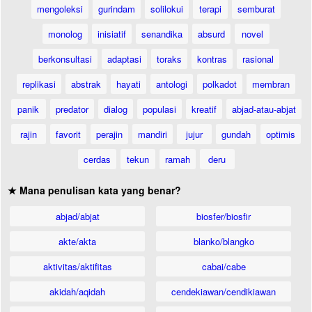
mengoleksi
gurindam
solilokui
terapi
semburat
monolog
inisiatif
senandika
absurd
novel
berkonsultasi
adaptasi
toraks
kontras
rasional
replikasi
abstrak
hayati
antologi
polkadot
membran
panik
predator
dialog
populasi
kreatif
abjad-atau-abjat
rajin
favorit
perajin
mandiri
jujur
gundah
optimis
cerdas
tekun
ramah
deru
★ Mana penulisan kata yang benar?
abjad/abjat
biosfer/biosfir
akte/akta
blanko/blangko
aktivitas/aktifitas
cabai/cabe
akidah/aqidah
cendekiawan/cendikiawan