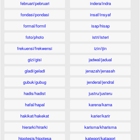
februari/pebruari
indera/indra
fondasi/pondasi
insaf/insyaf
formal/formil
isap/hisap
foto/photo
istri/isteri
frekuensi/frekwensi
izin/ijin
gizi/gisi
jadwal/jadual
gladi/geladi
jenazah/jenasah
gubuk/gubug
jenderal/jendral
hadis/hadist
justru/justeru
hafal/hapal
karena/karna
hakikat/hakekat
karier/karir
hierarki/hirarki
karisma/kharisma
hipotesis/hipotesa
kategori/katagori