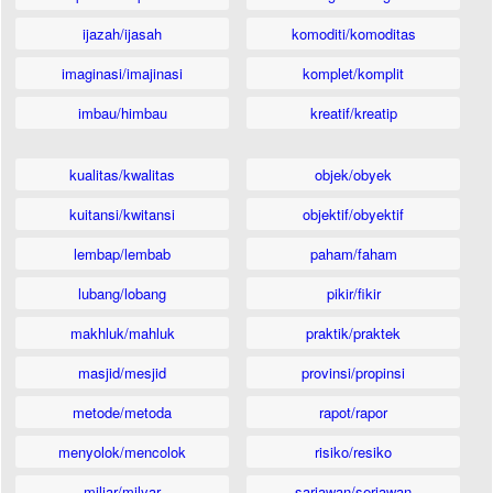
ijazah/ijasah
komoditi/komoditas
imaginasi/imajinasi
komplet/komplit
imbau/himbau
kreatif/kreatip
kualitas/kwalitas
objek/obyek
kuitansi/kwitansi
objektif/obyektif
lembap/lembab
paham/faham
lubang/lobang
pikir/fikir
makhluk/mahluk
praktik/praktek
masjid/mesjid
provinsi/propinsi
metode/metoda
rapot/rapor
menyolok/mencolok
risiko/resiko
miliar/milyar
sariawan/seriawan