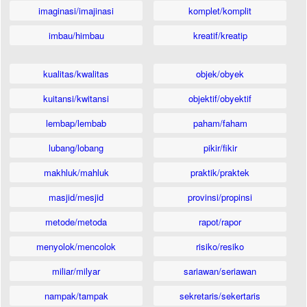
imaginasi/imajinasi
komplet/komplit
imbau/himbau
kreatif/kreatip
kualitas/kwalitas
objek/obyek
kuitansi/kwitansi
objektif/obyektif
lembap/lembab
paham/faham
lubang/lobang
pikir/fikir
makhluk/mahluk
praktik/praktek
masjid/mesjid
provinsi/propinsi
metode/metoda
rapot/rapor
menyolok/mencolok
risiko/resiko
miliar/milyar
sariawan/seriawan
nampak/tampak
sekretaris/sekertaris