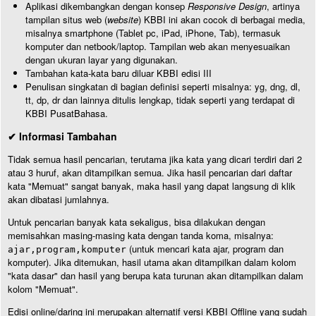
Aplikasi dikembangkan dengan konsep
Responsive Design
, artinya
tampilan situs web (
website
) KBBI ini akan cocok di berbagai media,
misalnya smartphone (Tablet pc, iPad, iPhone, Tab), termasuk
komputer dan netbook/laptop. Tampilan web akan menyesuaikan
dengan ukuran layar yang digunakan.
Tambahan kata-kata baru diluar KBBI edisi III
Penulisan singkatan di bagian definisi seperti misalnya: yg, dng, dl,
tt, dp, dr dan lainnya ditulis lengkap, tidak seperti yang terdapat di
KBBI PusatBahasa.
✔ Informasi Tambahan
Tidak semua hasil pencarian, terutama jika kata yang dicari terdiri dari 2
atau 3 huruf, akan ditampilkan semua. Jika hasil pencarian dari daftar
kata "Memuat" sangat banyak, maka hasil yang dapat langsung di klik
akan dibatasi jumlahnya.
Untuk pencarian banyak kata sekaligus, bisa dilakukan dengan
memisahkan masing-masing kata dengan tanda koma, misalnya:
(untuk mencari kata ajar, program dan
ajar,program,komputer
komputer). Jika ditemukan, hasil utama akan ditampilkan dalam kolom
"kata dasar" dan hasil yang berupa kata turunan akan ditampilkan dalam
kolom "Memuat".
Edisi online/daring ini merupakan alternatif versi KBBI Offline yang sudah