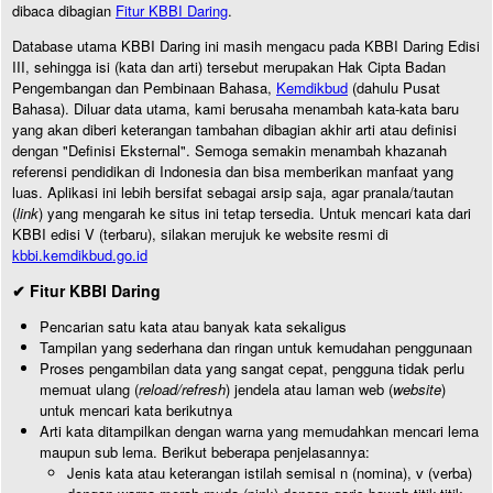
dibaca dibagian
Fitur KBBI Daring
.
Database utama KBBI Daring ini masih mengacu pada KBBI Daring Edisi
III, sehingga isi (kata dan arti) tersebut merupakan Hak Cipta Badan
Pengembangan dan Pembinaan Bahasa,
Kemdikbud
(dahulu Pusat
Bahasa). Diluar data utama, kami berusaha menambah kata-kata baru
yang akan diberi keterangan tambahan dibagian akhir arti atau definisi
dengan "Definisi Eksternal". Semoga semakin menambah khazanah
referensi pendidikan di Indonesia dan bisa memberikan manfaat yang
luas. Aplikasi ini lebih bersifat sebagai arsip saja, agar pranala/tautan
(
link
) yang mengarah ke situs ini tetap tersedia. Untuk mencari kata dari
KBBI edisi V (terbaru), silakan merujuk ke website resmi di
kbbi.kemdikbud.go.id
✔ Fitur KBBI Daring
Pencarian satu kata atau banyak kata sekaligus
Tampilan yang sederhana dan ringan untuk kemudahan penggunaan
Proses pengambilan data yang sangat cepat, pengguna tidak perlu
memuat ulang (
reload/refresh
) jendela atau laman web (
website
)
untuk mencari kata berikutnya
Arti kata ditampilkan dengan warna yang memudahkan mencari lema
maupun sub lema. Berikut beberapa penjelasannya:
Jenis kata atau keterangan istilah semisal n (nomina), v (verba)