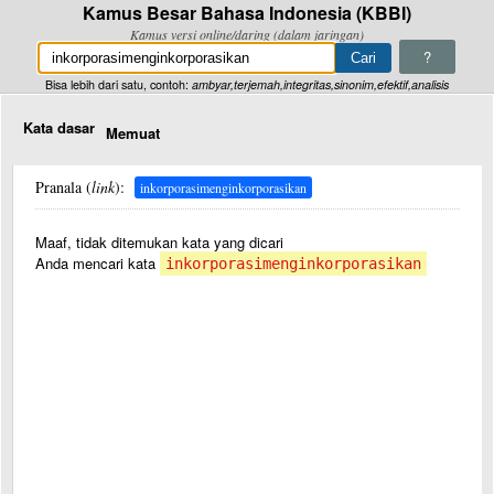
Kamus Besar Bahasa Indonesia (KBBI)
Kamus versi online/daring (dalam jaringan)
?
Bisa lebih dari satu, contoh:
ambyar,terjemah,integritas,sinonim,efektif,analisis
Kata dasar
Memuat
Pranala (
link
):
inkorporasimenginkorporasikan
Maaf, tidak ditemukan kata yang dicari
Anda mencari kata
inkorporasimenginkorporasikan