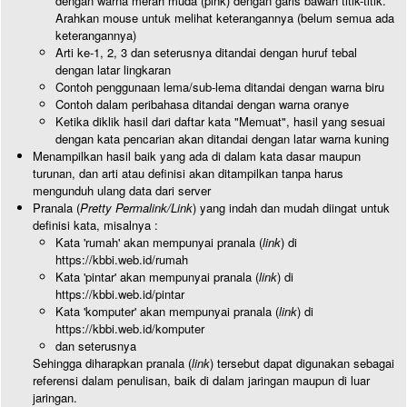
dengan warna merah muda (pink) dengan garis bawah titik-titik.
Arahkan mouse untuk melihat keterangannya (belum semua ada
keterangannya)
Arti ke-1, 2, 3 dan seterusnya ditandai dengan huruf tebal
dengan latar lingkaran
Contoh penggunaan lema/sub-lema ditandai dengan warna biru
Contoh dalam peribahasa ditandai dengan warna oranye
Ketika diklik hasil dari daftar kata "Memuat", hasil yang sesuai
dengan kata pencarian akan ditandai dengan latar warna kuning
Menampilkan hasil baik yang ada di dalam kata dasar maupun
turunan, dan arti atau definisi akan ditampilkan tanpa harus
mengunduh ulang data dari server
Pranala (
Pretty Permalink/Link
) yang indah dan mudah diingat untuk
definisi kata, misalnya :
Kata 'rumah' akan mempunyai pranala (
link
) di
https://kbbi.web.id/rumah
Kata 'pintar' akan mempunyai pranala (
link
) di
https://kbbi.web.id/pintar
Kata 'komputer' akan mempunyai pranala (
link
) di
https://kbbi.web.id/komputer
dan seterusnya
Sehingga diharapkan pranala (
link
) tersebut dapat digunakan sebagai
referensi dalam penulisan, baik di dalam jaringan maupun di luar
jaringan.