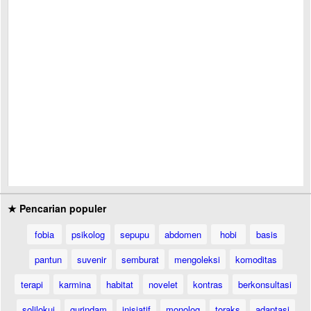
★ Pencarian populer
fobia
psikolog
sepupu
abdomen
hobi
basis
pantun
suvenir
semburat
mengoleksi
komoditas
terapi
karmina
habitat
novelet
kontras
berkonsultasi
solilokui
gurindam
inisiatif
monolog
toraks
adaptasi