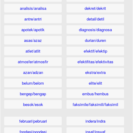
analisis/analisa
dekret/dekrit
antre/antri
detail/detil
apotek/apotik
diagnosis/diagnosa
asas/azaz
durian/duren
atlet/atlit
efektif/efektip
atmosfer/atmosfir
efektifitas/efektivitas
azan/adzan
ekstra/extra
belum/belom
elite/elit
bengep/bengap
embus/hembus
besok/esok
faksimile/faksimili/faksimil
februari/pebruari
indera/indra
fondasi/pondasi
insaf/insyaf