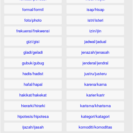
formal/formil
isap/hisap
foto/photo
istri/isteri
frekuensi/frekwensi
izin/ijin
gizi/gisi
jadwal/jadual
gladi/geladi
jenazah/jenasah
gubuk/gubug
jenderal/jendral
hadis/hadist
justru/justeru
hafal/hapal
karena/karna
hakikat/hakekat
karier/karir
hierarki/hirarki
karisma/kharisma
hipotesis/hipotesa
kategori/katagori
ijazah/ijasah
komoditi/komoditas