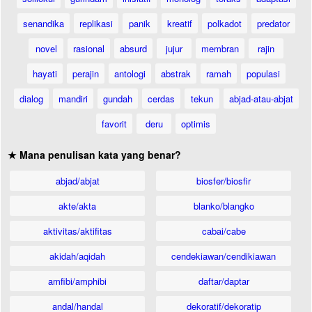
senandika
replikasi
panik
kreatif
polkadot
predator
novel
rasional
absurd
jujur
membran
rajin
hayati
perajin
antologi
abstrak
ramah
populasi
dialog
mandiri
gundah
cerdas
tekun
abjad-atau-abjat
favorit
deru
optimis
★ Mana penulisan kata yang benar?
abjad/abjat
biosfer/biosfir
akte/akta
blanko/blangko
aktivitas/aktifitas
cabai/cabe
akidah/aqidah
cendekiawan/cendikiawan
amfibi/amphibi
daftar/daptar
andal/handal
dekoratif/dekoratip