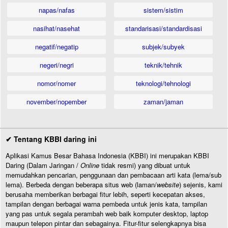
napas/nafas
sistem/sistim
nasihat/nasehat
standarisasi/standardisasi
negatif/negatip
subjek/subyek
negeri/negri
teknik/tehnik
nomor/nomer
teknologi/tehnologi
november/nopember
zaman/jaman
✔ Tentang KBBI daring ini
Aplikasi Kamus Besar Bahasa Indonesia (KBBI) ini merupakan KBBI
Daring (Dalam Jaringan /
Online
tidak resmi) yang dibuat untuk
memudahkan pencarian, penggunaan dan pembacaan arti kata (lema/sub
lema). Berbeda dengan beberapa situs web (laman/
website
) sejenis, kami
berusaha memberikan berbagai fitur lebih, seperti kecepatan akses,
tampilan dengan berbagai warna pembeda untuk jenis kata, tampilan
yang pas untuk segala perambah web baik komputer desktop, laptop
maupun telepon pintar dan sebagainya. Fitur-fitur selengkapnya bisa