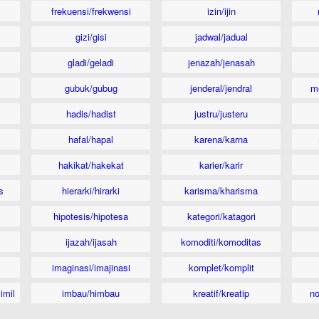
frekuensi/frekwensi
izin/ijin
gizi/gisi
jadwal/jadual
gladi/geladi
jenazah/jenasah
gubuk/gubug
jenderal/jendral
m
hadis/hadist
justru/justeru
hafal/hapal
karena/karna
hakikat/hakekat
karier/karir
s
hierarki/hirarki
karisma/kharisma
hipotesis/hipotesa
kategori/katagori
ijazah/ijasah
komoditi/komoditas
imaginasi/imajinasi
komplet/komplit
imil
imbau/himbau
kreatif/kreatip
n