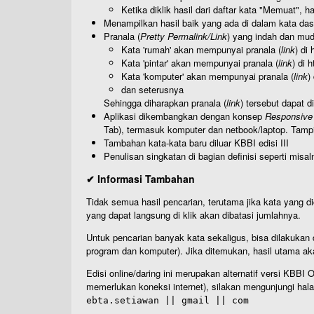
Ketika diklik hasil dari daftar kata "Memuat", 
Menampilkan hasil baik yang ada di dalam kata dasa
Pranala (
Pretty Permalink/Link
) yang indah dan muda
Kata 'rumah' akan mempunyai pranala (
link
) di
Kata 'pintar' akan mempunyai pranala (
link
) di 
Kata 'komputer' akan mempunyai pranala (
link
)
dan seterusnya
Sehingga diharapkan pranala (
link
) tersebut dapat d
Aplikasi dikembangkan dengan konsep
Responsive
Tab), termasuk komputer dan netbook/laptop. Tamp
Tambahan kata-kata baru diluar KBBI edisi III
Penulisan singkatan di bagian definisi seperti misal
✔ Informasi Tambahan
Tidak semua hasil pencarian, terutama jika kata yang di
yang dapat langsung di klik akan dibatasi jumlahnya.
Untuk pencarian banyak kata sekaligus, bisa dilakuk
program dan komputer). Jika ditemukan, hasil utama ak
Edisi online/daring ini merupakan alternatif versi KBB
memerlukan koneksi internet), silakan mengunjungi hal
ebta.setiawan || gmail || com