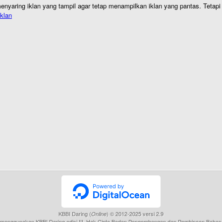
nyaring iklan yang tampil agar tetap menampilkan iklan yang pantas. Tetapi j
klan
KBBI Daring (
) © 2012-2025 versi 2.9
Online
menggunakan KBBI Daring edisi III, Hak Cipta Badan Pengembangan dan Pembinaan Bahas