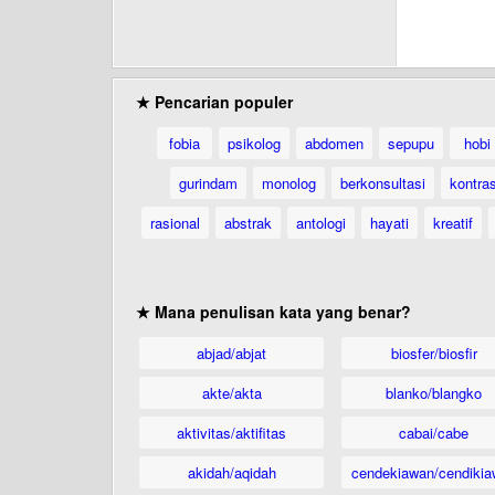
★ Pencarian populer
fobia
psikolog
abdomen
sepupu
hobi
gurindam
monolog
berkonsultasi
kontra
rasional
abstrak
antologi
hayati
kreatif
★ Mana penulisan kata yang benar?
abjad/abjat
biosfer/biosfir
akte/akta
blanko/blangko
aktivitas/aktifitas
cabai/cabe
akidah/aqidah
cendekiawan/cendikia