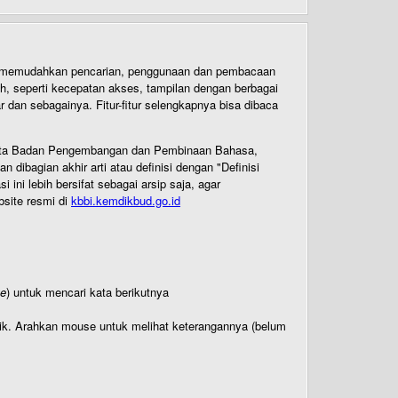
uk memudahkan pencarian, penggunaan dan pembacaan
ih, seperti kecepatan akses, tampilan dengan berbagai
dan sebagainya. Fitur-fitur selengkapnya bisa dibaca
 Cipta Badan Pengembangan dan Pembinaan Bahasa,
ibagian akhir arti atau definisi dengan "Definisi
ni lebih bersifat sebagai arsip saja, agar
bsite resmi di
kbbi.kemdikbud.go.id
te
) untuk mencari kata berikutnya
titik. Arahkan mouse untuk melihat keterangannya (belum