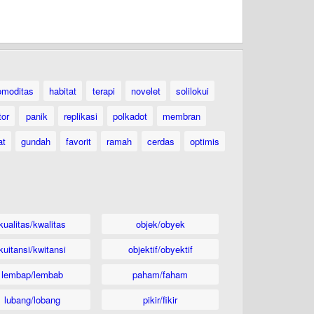
omoditas
habitat
terapi
novelet
solilokui
tor
panik
replikasi
polkadot
membran
at
gundah
favorit
ramah
cerdas
optimis
kualitas/kwalitas
objek/obyek
kuitansi/kwitansi
objektif/obyektif
lembap/lembab
paham/faham
lubang/lobang
pikir/fikir