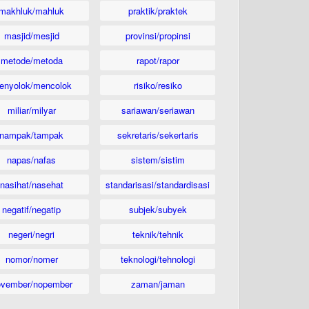
makhluk/mahluk
praktik/praktek
masjid/mesjid
provinsi/propinsi
metode/metoda
rapot/rapor
enyolok/mencolok
risiko/resiko
miliar/milyar
sariawan/seriawan
nampak/tampak
sekretaris/sekertaris
napas/nafas
sistem/sistim
nasihat/nasehat
standarisasi/standardisasi
negatif/negatip
subjek/subyek
negeri/negri
teknik/tehnik
nomor/nomer
teknologi/tehnologi
ovember/nopember
zaman/jaman