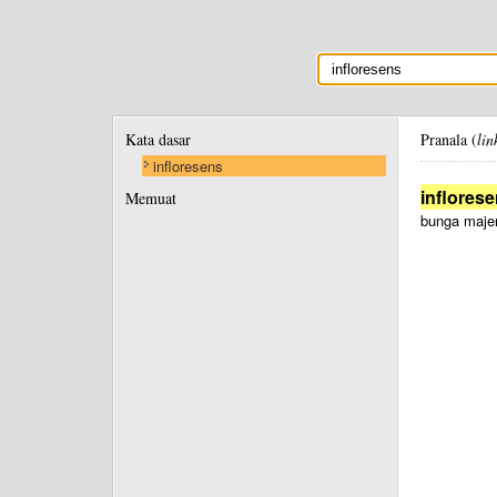
Kata dasar
Pranala (
lin
infloresens
inflores
Memuat
bunga maj