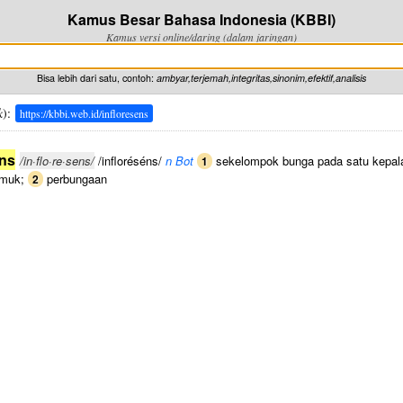
Kamus Besar Bahasa Indonesia (KBBI)
Kamus versi online/daring (dalam jaringan)
Bisa lebih dari satu, contoh:
ambyar,terjemah,integritas,sinonim,efektif,analisis
k
):
https://kbbi.web.id/infloresens
ens
/in·flo·re·sens/
/infloréséns/
n Bot
sekelompok bunga pada satu kepala
1
emuk;
perbungaan
2