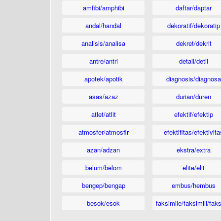
amfibi/amphibi
daftar/daptar
andal/handal
dekoratif/dekoratip
analisis/analisa
dekret/dekrit
antre/antri
detail/detil
apotek/apotik
diagnosis/diagnosa
asas/azaz
durian/duren
atlet/atlit
efektif/efektip
atmosfer/atmosfir
efektifitas/efektivita
azan/adzan
ekstra/extra
belum/belom
elite/elit
bengep/bengap
embus/hembus
besok/esok
faksimile/faksimili/faks