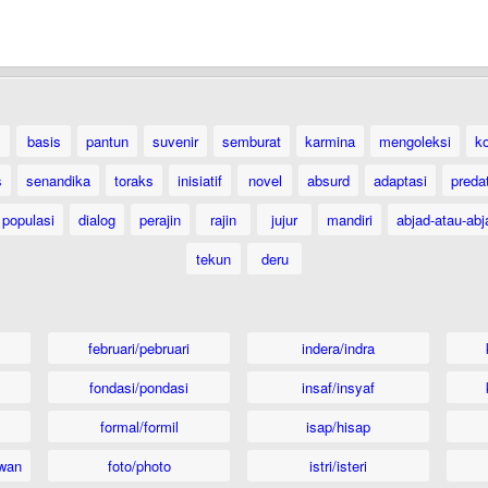
basis
pantun
suvenir
semburat
karmina
mengoleksi
k
s
senandika
toraks
inisiatif
novel
absurd
adaptasi
preda
populasi
dialog
perajin
rajin
jujur
mandiri
abjad-atau-abj
tekun
deru
februari/pebruari
indera/indra
fondasi/pondasi
insaf/insyaf
formal/formil
isap/hisap
wan
foto/photo
istri/isteri