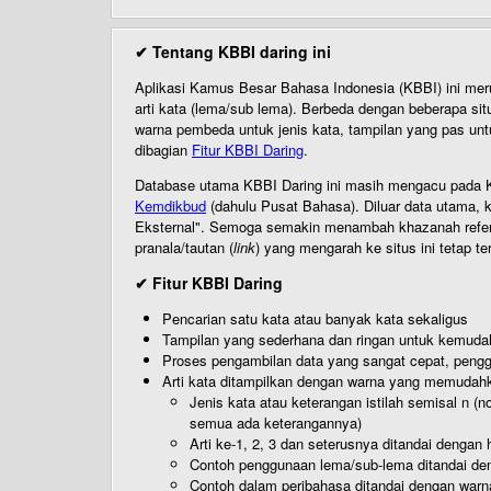
✔ Tentang KBBI daring ini
Aplikasi Kamus Besar Bahasa Indonesia (KBBI) ini me
arti kata (lema/sub lema). Berbeda dengan beberapa sit
warna pembeda untuk jenis kata, tampilan yang pas unt
dibagian
Fitur KBBI Daring
.
Database utama KBBI Daring ini masih mengacu pada KB
Kemdikbud
(dahulu Pusat Bahasa). Diluar data utama, k
Eksternal". Semoga semakin menambah khazanah referensi
pranala/tautan (
link
) yang mengarah ke situs ini tetap te
✔ Fitur KBBI Daring
Pencarian satu kata atau banyak kata sekaligus
Tampilan yang sederhana dan ringan untuk kemud
Proses pengambilan data yang sangat cepat, pengg
Arti kata ditampilkan dengan warna yang memudah
Jenis kata atau keterangan istilah semisal n (
semua ada keterangannya)
Arti ke-1, 2, 3 dan seterusnya ditandai dengan h
Contoh penggunaan lema/sub-lema ditandai den
Contoh dalam peribahasa ditandai dengan warn