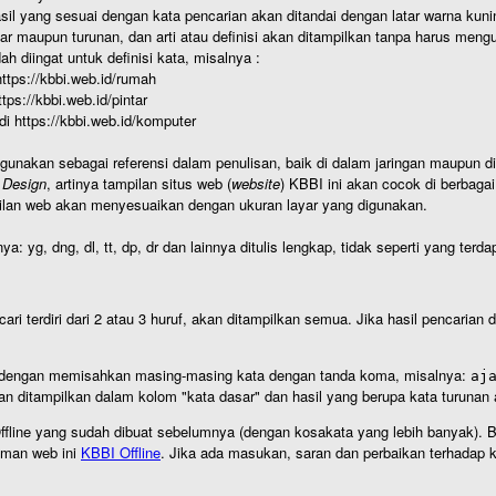
hasil yang sesuai dengan kata pencarian akan ditandai dengan latar warna kuni
r maupun turunan, dan arti atau definisi akan ditampilkan tanpa harus mengu
h diingat untuk definisi kata, misalnya :
 https://kbbi.web.id/rumah
https://kbbi.web.id/pintar
 di https://kbbi.web.id/komputer
igunakan sebagai referensi dalam penulisan, baik di dalam jaringan maupun di 
 Design
, artinya tampilan situs web (
website
) KBBI ini akan cocok di berbaga
ilan web akan menyesuaikan dengan ukuran layar yang digunakan.
nya: yg, dng, dl, tt, dp, dr dan lainnya ditulis lengkap, tidak seperti yang te
cari terdiri dari 2 atau 3 huruf, akan ditampilkan semua. Jika hasil pencarian
an dengan memisahkan masing-masing kata dengan tanda koma, misalnya:
aj
an ditampilkan dalam kolom "kata dasar" dan hasil yang berupa kata turuna
I Offline yang sudah dibuat sebelumnya (dengan kosakata yang lebih banyak). 
aman web ini
KBBI Offline
. Jika ada masukan, saran dan perbaikan terhadap kb