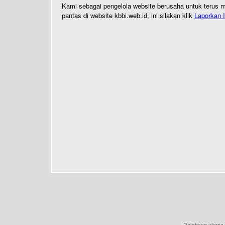
Kami sebagai pengelola website berusaha untuk terus me
pantas di website kbbi.web.id, ini silakan klik
Laporkan I
Database utama 