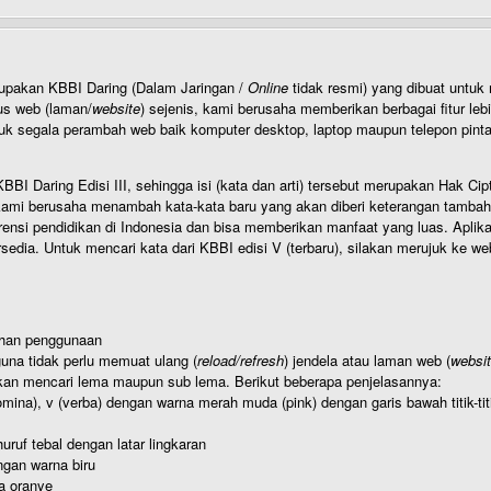
rupakan KBBI Daring (Dalam Jaringan /
Online
tidak resmi) yang dibuat unt
us web (laman/
website
) sejenis, kami berusaha memberikan berbagai fitur leb
uk segala perambah web baik komputer desktop, laptop maupun telepon pintar 
BI Daring Edisi III, sehingga isi (kata dan arti) tersebut merupakan Hak
ami berusaha menambah kata-kata baru yang akan diberi keterangan tambahan d
 pendidikan di Indonesia dan bisa memberikan manfaat yang luas. Aplikasi i
rsedia. Untuk mencari kata dari KBBI edisi V (terbaru), silakan merujuk ke we
ahan penggunaan
una tidak perlu memuat ulang (
reload/refresh
) jendela atau laman web (
websi
kan mencari lema maupun sub lema. Berikut beberapa penjelasannya:
nomina), v (verba) dengan warna merah muda (pink) dengan garis bawah titik-
uruf tebal dengan latar lingkaran
gan warna biru
a oranye