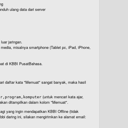
ng
nduh ulang data dari server
luar jaringan.
i media, misalnya smartphone (Tablet pc, iPad, iPhone,
rdapat di KBBI PusatBahasa.
 dari daftar kata "Memuat" sangat banyak, maka hasil
(untuk mencari kata ajar,
ar,program,komputer
n akan ditampilkan dalam kolom "Memuat".
Bagi yang ingin mendapatkan KBBI Offline (tidak
bi daring ini, silakan mengirimkan ke alamat email: