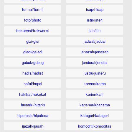
formal/formil
isap/hisap
foto/photo
istri/isteri
frekuensi/frekwensi
izin/ijin
gizi/gisi
jadwal/jadual
gladi/geladi
jenazah/jenasah
gubuk/gubug
jenderal/jendral
hadis/hadist
justru/justeru
hafal/hapal
karena/karna
hakikat/hakekat
karier/karir
hierarki/hirarki
karisma/kharisma
hipotesis/hipotesa
kategori/katagori
ijazah/ijasah
komoditi/komoditas