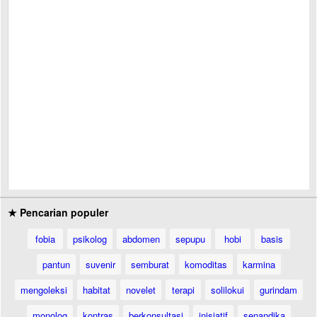
★ Pencarian populer
fobia
psikolog
abdomen
sepupu
hobi
basis
pantun
suvenir
semburat
komoditas
karmina
mengoleksi
habitat
novelet
terapi
solilokui
gurindam
monolog
kontras
berkonsultasi
inisiatif
senandika