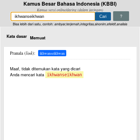
Kamus Besar Bahasa Indonesia (KBBI)
Kamus versi online/daring (dalam jaringan)
?
Bisa lebih dari satu, contoh:
ambyar,terjemah,integritas,sinonim,efektif,analisis
Kata dasar
Memuat
Pranala (
link
):
ikhwanseikhwan
Maaf, tidak ditemukan kata yang dicari
Anda mencari kata
ikhwanseikhwan