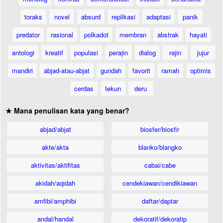
toraks
novel
absurd
replikasi
adaptasi
panik
predator
rasional
polkadot
membran
abstrak
hayati
antologi
kreatif
populasi
perajin
dialog
rajin
jujur
mandiri
abjad-atau-abjat
gundah
favorit
ramah
optimis
cerdas
tekun
deru
★ Mana penulisan kata yang benar?
abjad/abjat
biosfer/biosfir
akte/akta
blanko/blangko
aktivitas/aktifitas
cabai/cabe
akidah/aqidah
cendekiawan/cendikiawan
amfibi/amphibi
daftar/daptar
andal/handal
dekoratif/dekoratip