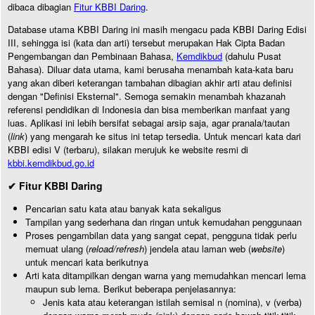
dibaca dibagian
Fitur KBBI Daring
.
Database utama KBBI Daring ini masih mengacu pada KBBI Daring Edisi
III, sehingga isi (kata dan arti) tersebut merupakan Hak Cipta Badan
Pengembangan dan Pembinaan Bahasa,
Kemdikbud
(dahulu Pusat
Bahasa). Diluar data utama, kami berusaha menambah kata-kata baru
yang akan diberi keterangan tambahan dibagian akhir arti atau definisi
dengan "Definisi Eksternal". Semoga semakin menambah khazanah
referensi pendidikan di Indonesia dan bisa memberikan manfaat yang
luas. Aplikasi ini lebih bersifat sebagai arsip saja, agar pranala/tautan
(
link
) yang mengarah ke situs ini tetap tersedia. Untuk mencari kata dari
KBBI edisi V (terbaru), silakan merujuk ke website resmi di
kbbi.kemdikbud.go.id
✔ Fitur KBBI Daring
Pencarian satu kata atau banyak kata sekaligus
Tampilan yang sederhana dan ringan untuk kemudahan penggunaan
Proses pengambilan data yang sangat cepat, pengguna tidak perlu
memuat ulang (
reload/refresh
) jendela atau laman web (
website
)
untuk mencari kata berikutnya
Arti kata ditampilkan dengan warna yang memudahkan mencari lema
maupun sub lema. Berikut beberapa penjelasannya:
Jenis kata atau keterangan istilah semisal n (nomina), v (verba)