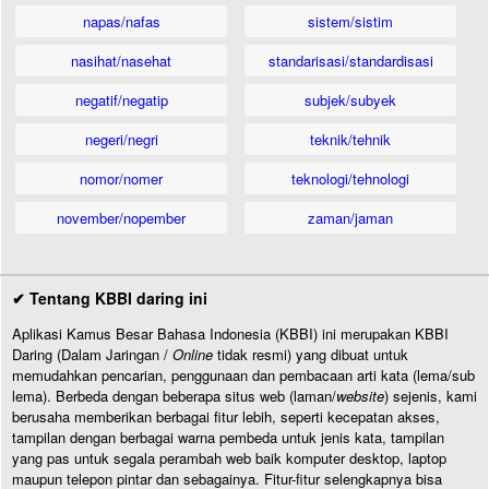
napas/nafas
sistem/sistim
nasihat/nasehat
standarisasi/standardisasi
negatif/negatip
subjek/subyek
negeri/negri
teknik/tehnik
nomor/nomer
teknologi/tehnologi
november/nopember
zaman/jaman
✔ Tentang KBBI daring ini
Aplikasi Kamus Besar Bahasa Indonesia (KBBI) ini merupakan KBBI
Daring (Dalam Jaringan /
Online
tidak resmi) yang dibuat untuk
memudahkan pencarian, penggunaan dan pembacaan arti kata (lema/sub
lema). Berbeda dengan beberapa situs web (laman/
website
) sejenis, kami
berusaha memberikan berbagai fitur lebih, seperti kecepatan akses,
tampilan dengan berbagai warna pembeda untuk jenis kata, tampilan
yang pas untuk segala perambah web baik komputer desktop, laptop
maupun telepon pintar dan sebagainya. Fitur-fitur selengkapnya bisa