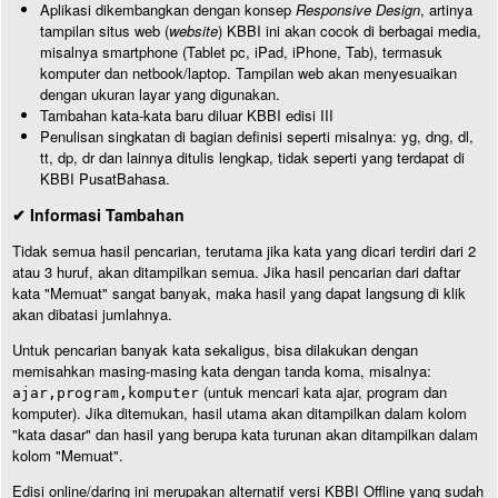
Aplikasi dikembangkan dengan konsep
Responsive Design
, artinya
tampilan situs web (
website
) KBBI ini akan cocok di berbagai media,
misalnya smartphone (Tablet pc, iPad, iPhone, Tab), termasuk
komputer dan netbook/laptop. Tampilan web akan menyesuaikan
dengan ukuran layar yang digunakan.
Tambahan kata-kata baru diluar KBBI edisi III
Penulisan singkatan di bagian definisi seperti misalnya: yg, dng, dl,
tt, dp, dr dan lainnya ditulis lengkap, tidak seperti yang terdapat di
KBBI PusatBahasa.
✔ Informasi Tambahan
Tidak semua hasil pencarian, terutama jika kata yang dicari terdiri dari 2
atau 3 huruf, akan ditampilkan semua. Jika hasil pencarian dari daftar
kata "Memuat" sangat banyak, maka hasil yang dapat langsung di klik
akan dibatasi jumlahnya.
Untuk pencarian banyak kata sekaligus, bisa dilakukan dengan
memisahkan masing-masing kata dengan tanda koma, misalnya:
(untuk mencari kata ajar, program dan
ajar,program,komputer
komputer). Jika ditemukan, hasil utama akan ditampilkan dalam kolom
"kata dasar" dan hasil yang berupa kata turunan akan ditampilkan dalam
kolom "Memuat".
Edisi online/daring ini merupakan alternatif versi KBBI Offline yang sudah