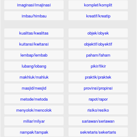
imaginasi/imajinasi
komplet/komplit
imbau/himbau
kreatif/kreatip
kualitas/kwalitas
objek/obyek
kuitansi/kwitansi
objektif/obyektif
lembap/lembab
paham/faham
lubang/lobang
pikir/fikir
makhluk/mahluk
praktik/praktek
masjid/mesjid
provinsi/propinsi
metode/metoda
rapot/rapor
menyolok/mencolok
risiko/resiko
miliar/milyar
sariawan/seriawan
nampak/tampak
sekretaris/sekertaris