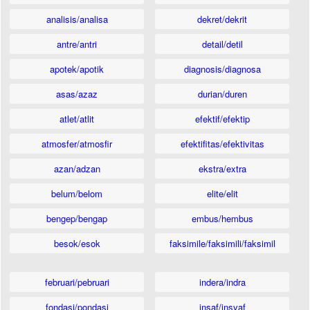
analisis/analisa
dekret/dekrit
antre/antri
detail/detil
apotek/apotik
diagnosis/diagnosa
asas/azaz
durian/duren
atlet/atlit
efektif/efektip
atmosfer/atmosfir
efektifitas/efektivitas
azan/adzan
ekstra/extra
belum/belom
elite/elit
bengep/bengap
embus/hembus
besok/esok
faksimile/faksimili/faksimil
februari/pebruari
indera/indra
fondasi/pondasi
insaf/insyaf