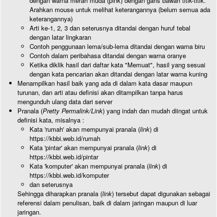
dengan warna merah muda (pink) dengan garis bawah titik-titik.
Arahkan mouse untuk melihat keterangannya (belum semua ada
keterangannya)
Arti ke-1, 2, 3 dan seterusnya ditandai dengan huruf tebal
dengan latar lingkaran
Contoh penggunaan lema/sub-lema ditandai dengan warna biru
Contoh dalam peribahasa ditandai dengan warna oranye
Ketika diklik hasil dari daftar kata "Memuat", hasil yang sesuai
dengan kata pencarian akan ditandai dengan latar warna kuning
Menampilkan hasil baik yang ada di dalam kata dasar maupun
turunan, dan arti atau definisi akan ditampilkan tanpa harus
mengunduh ulang data dari server
Pranala (
Pretty Permalink/Link
) yang indah dan mudah diingat untuk
definisi kata, misalnya :
Kata 'rumah' akan mempunyai pranala (
link
) di
https://kbbi.web.id/rumah
Kata 'pintar' akan mempunyai pranala (
link
) di
https://kbbi.web.id/pintar
Kata 'komputer' akan mempunyai pranala (
link
) di
https://kbbi.web.id/komputer
dan seterusnya
Sehingga diharapkan pranala (
link
) tersebut dapat digunakan sebagai
referensi dalam penulisan, baik di dalam jaringan maupun di luar
jaringan.