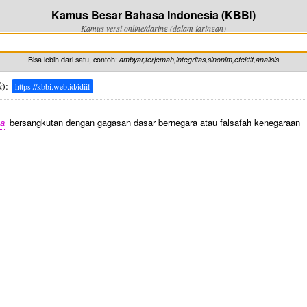
Kamus Besar Bahasa Indonesia (KBBI)
Kamus versi online/daring (dalam jaringan)
Bisa lebih dari satu, contoh:
ambyar,terjemah,integritas,sinonim,efektif,analisis
k
):
https://kbbi.web.id/idiil
a
bersangkutan dengan gagasan dasar bernegara atau falsafah kenegaraan