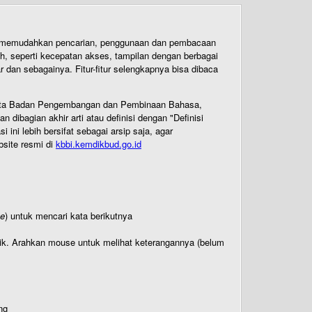
uk memudahkan pencarian, penggunaan dan pembacaan
ih, seperti kecepatan akses, tampilan dengan berbagai
dan sebagainya. Fitur-fitur selengkapnya bisa dibaca
 Cipta Badan Pengembangan dan Pembinaan Bahasa,
ibagian akhir arti atau definisi dengan "Definisi
ni lebih bersifat sebagai arsip saja, agar
bsite resmi di
kbbi.kemdikbud.go.id
te
) untuk mencari kata berikutnya
titik. Arahkan mouse untuk melihat keterangannya (belum
ng