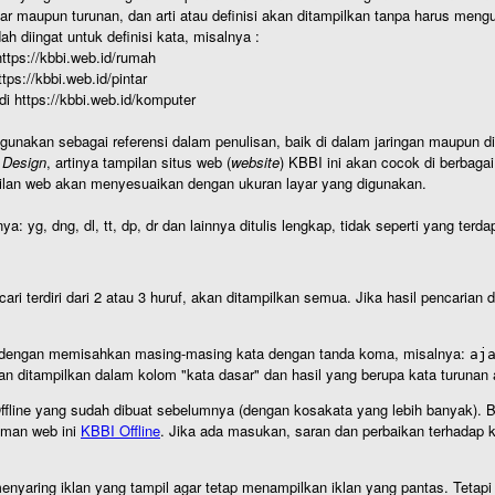
r maupun turunan, dan arti atau definisi akan ditampilkan tanpa harus mengu
h diingat untuk definisi kata, misalnya :
 https://kbbi.web.id/rumah
https://kbbi.web.id/pintar
 di https://kbbi.web.id/komputer
igunakan sebagai referensi dalam penulisan, baik di dalam jaringan maupun di 
 Design
, artinya tampilan situs web (
website
) KBBI ini akan cocok di berbaga
ilan web akan menyesuaikan dengan ukuran layar yang digunakan.
nya: yg, dng, dl, tt, dp, dr dan lainnya ditulis lengkap, tidak seperti yang te
cari terdiri dari 2 atau 3 huruf, akan ditampilkan semua. Jika hasil pencarian
an dengan memisahkan masing-masing kata dengan tanda koma, misalnya:
aj
an ditampilkan dalam kolom "kata dasar" dan hasil yang berupa kata turuna
I Offline yang sudah dibuat sebelumnya (dengan kosakata yang lebih banyak). 
aman web ini
KBBI Offline
. Jika ada masukan, saran dan perbaikan terhadap kb
nyaring iklan yang tampil agar tetap menampilkan iklan yang pantas. Tetapi j