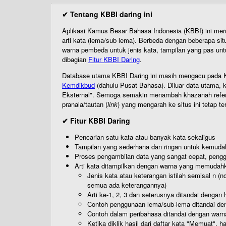
✔ Tentang KBBI daring ini
Aplikasi Kamus Besar Bahasa Indonesia (KBBI) ini me
arti kata (lema/sub lema). Berbeda dengan beberapa sit
warna pembeda untuk jenis kata, tampilan yang pas unt
dibagian
Fitur KBBI Daring
.
Database utama KBBI Daring ini masih mengacu pada KB
Kemdikbud
(dahulu Pusat Bahasa). Diluar data utama, k
Eksternal". Semoga semakin menambah khazanah referensi
pranala/tautan (
link
) yang mengarah ke situs ini tetap te
✔ Fitur KBBI Daring
Pencarian satu kata atau banyak kata sekaligus
Tampilan yang sederhana dan ringan untuk kemud
Proses pengambilan data yang sangat cepat, pengg
Arti kata ditampilkan dengan warna yang memudah
Jenis kata atau keterangan istilah semisal n (
semua ada keterangannya)
Arti ke-1, 2, 3 dan seterusnya ditandai dengan h
Contoh penggunaan lema/sub-lema ditandai den
Contoh dalam peribahasa ditandai dengan warn
Ketika diklik hasil dari daftar kata "Memuat", 