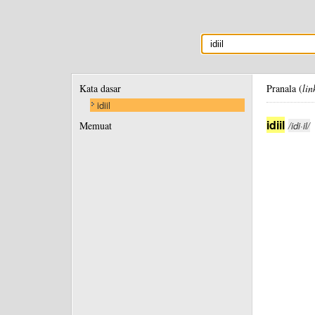
Kata dasar
Pranala (
lin
idiil
idiil
Memuat
/idi·il/