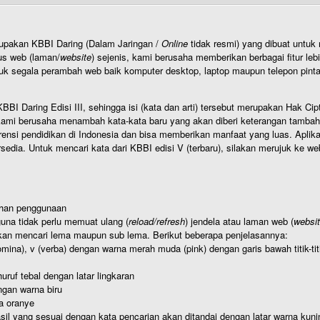
rupakan KBBI Daring (Dalam Jaringan /
Online
tidak resmi) yang dibuat unt
us web (laman/
website
) sejenis, kami berusaha memberikan berbagai fitur leb
uk segala perambah web baik komputer desktop, laptop maupun telepon pintar 
BI Daring Edisi III, sehingga isi (kata dan arti) tersebut merupakan Hak
ami berusaha menambah kata-kata baru yang akan diberi keterangan tambahan d
 pendidikan di Indonesia dan bisa memberikan manfaat yang luas. Aplikasi i
rsedia. Untuk mencari kata dari KBBI edisi V (terbaru), silakan merujuk ke we
ahan penggunaan
una tidak perlu memuat ulang (
reload/refresh
) jendela atau laman web (
websi
kan mencari lema maupun sub lema. Berikut beberapa penjelasannya:
nomina), v (verba) dengan warna merah muda (pink) dengan garis bawah titik-
uruf tebal dengan latar lingkaran
gan warna biru
a oranye
hasil yang sesuai dengan kata pencarian akan ditandai dengan latar warna kuni