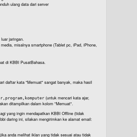
nduh ulang data dari server
luar jaringan.
i media, misalnya smartphone (Tablet pc, iPad, iPhone,
rdapat di KBBI PusatBahasa.
 dari daftar kata "Memuat" sangat banyak, maka hasil
(untuk mencari kata ajar,
ar,program,komputer
n akan ditampilkan dalam kolom "Memuat".
Bagi yang ingin mendapatkan KBBI Offline (tidak
bi daring ini, silakan mengirimkan ke alamat email:
ika anda melihat iklan yang tidak sesuai atau tidak