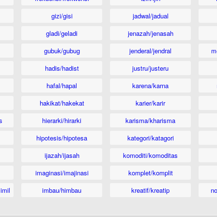
gizi/gisi
jadwal/jadual
gladi/geladi
jenazah/jenasah
gubuk/gubug
jenderal/jendral
m
hadis/hadist
justru/justeru
hafal/hapal
karena/karna
hakikat/hakekat
karier/karir
s
hierarki/hirarki
karisma/kharisma
hipotesis/hipotesa
kategori/katagori
ijazah/ijasah
komoditi/komoditas
imaginasi/imajinasi
komplet/komplit
imil
imbau/himbau
kreatif/kreatip
n