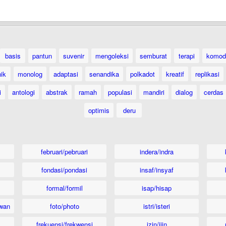
basis
pantun
suvenir
mengoleksi
semburat
terapi
komod
ik
monolog
adaptasi
senandika
polkadot
kreatif
replikasi
i
antologi
abstrak
ramah
populasi
mandiri
dialog
cerdas
optimis
deru
februari/pebruari
indera/indra
fondasi/pondasi
insaf/insyaf
formal/formil
isap/hisap
wan
foto/photo
istri/isteri
frekuensi/frekwensi
izin/ijin