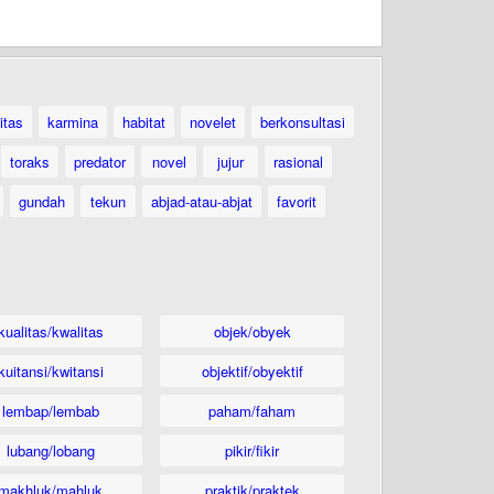
itas
karmina
habitat
novelet
berkonsultasi
toraks
predator
novel
jujur
rasional
gundah
tekun
abjad-atau-abjat
favorit
kualitas/kwalitas
objek/obyek
kuitansi/kwitansi
objektif/obyektif
lembap/lembab
paham/faham
lubang/lobang
pikir/fikir
makhluk/mahluk
praktik/praktek