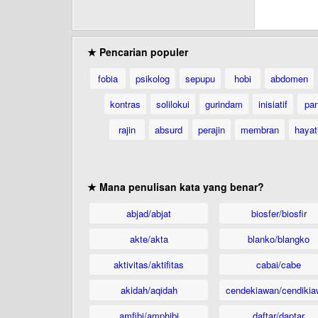
★ Pencarian populer
fobia
psikolog
sepupu
hobi
abdomen
kontras
solilokui
gurindam
inisiatif
pan
rajin
absurd
perajin
membran
hayat
★ Mana penulisan kata yang benar?
abjad/abjat
biosfer/biosfir
akte/akta
blanko/blangko
aktivitas/aktifitas
cabai/cabe
akidah/aqidah
cendekiawan/cendikia
amfibi/amphibi
daftar/daptar