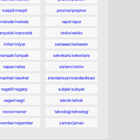
masjid/mesjid
provinsi/propinsi
metode/metoda
rapot/rapor
enyolok/mencolok
risiko/resiko
miliar/milyar
sariawan/seriawan
nampak/tampak
sekretaris/sekertaris
napas/nafas
sistem/sistim
nasihat/nasehat
standarisasi/standardisasi
negatif/negatip
subjek/subyek
negeri/negri
teknik/tehnik
nomor/nomer
teknologi/tehnologi
ovember/nopember
zaman/jaman