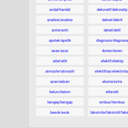
andal/handal
dekoratif/dekoratip
analisis/analisa
dekret/dekrit
antre/antri
detail/detil
apotek/apotik
diagnosis/diagnosa
asas/azaz
durian/duren
atlet/atlit
efektif/efektip
atmosfer/atmosfir
efektifitas/efektivita
azan/adzan
ekstra/extra
belum/belom
elite/elit
bengep/bengap
embus/hembus
besok/esok
faksimile/faksimili/faks