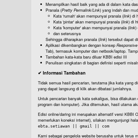
Menampilkan hasil baik yang ada di dalam kata dasa
Pranala (
Pretty Permalink/Link
) yang indah dan muda
Kata 'rumah' akan mempunyai pranala (
link
) di
Kata 'pintar' akan mempunyai pranala (
link
) di 
Kata 'komputer' akan mempunyai pranala (
link
)
dan seterusnya
Sehingga diharapkan pranala (
link
) tersebut dapat d
Aplikasi dikembangkan dengan konsep
Responsive
Tab), termasuk komputer dan netbook/laptop. Tamp
Tambahan kata-kata baru diluar KBBI edisi III
Penulisan singkatan di bagian definisi seperti misal
✔ Informasi Tambahan
Tidak semua hasil pencarian, terutama jika kata yang di
yang dapat langsung di klik akan dibatasi jumlahnya.
Untuk pencarian banyak kata sekaligus, bisa dilakuk
program dan komputer). Jika ditemukan, hasil utama ak
Edisi online/daring ini merupakan alternatif versi KBB
memerlukan koneksi internet), silakan mengunjungi hal
ebta.setiawan || gmail || com
Kami sebagai pengelola website berusaha untuk terus me