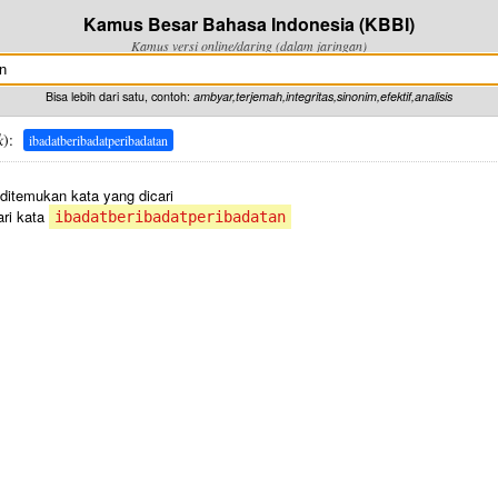
Kamus Besar Bahasa Indonesia (KBBI)
Kamus versi online/daring (dalam jaringan)
Bisa lebih dari satu, contoh:
ambyar,terjemah,integritas,sinonim,efektif,analisis
k
):
ibadatberibadatperibadatan
 ditemukan kata yang dicari
ri kata
ibadatberibadatperibadatan