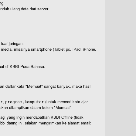
ng
nduh ulang data dari server
luar jaringan.
i media, misalnya smartphone (Tablet pc, iPad, iPhone,
rdapat di KBBI PusatBahasa.
 dari daftar kata "Memuat" sangat banyak, maka hasil
(untuk mencari kata ajar,
ar,program,komputer
n akan ditampilkan dalam kolom "Memuat".
Bagi yang ingin mendapatkan KBBI Offline (tidak
bi daring ini, silakan mengirimkan ke alamat email: