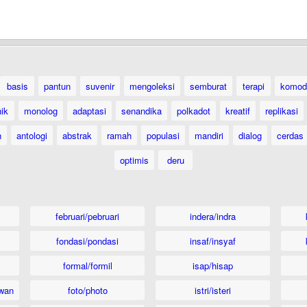
basis
pantun
suvenir
mengoleksi
semburat
terapi
komod
ik
monolog
adaptasi
senandika
polkadot
kreatif
replikasi
n
antologi
abstrak
ramah
populasi
mandiri
dialog
cerdas
optimis
deru
februari/pebruari
indera/indra
fondasi/pondasi
insaf/insyaf
formal/formil
isap/hisap
wan
foto/photo
istri/isteri