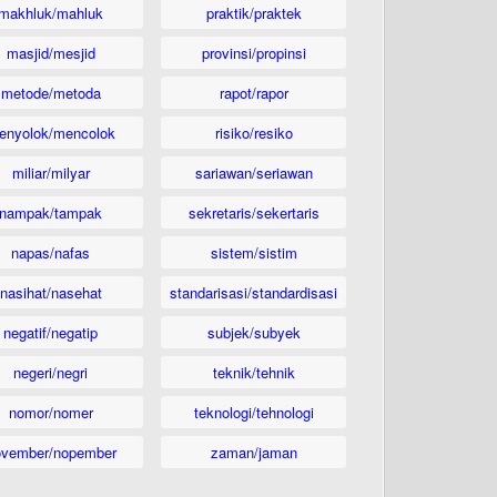
makhluk/mahluk
praktik/praktek
masjid/mesjid
provinsi/propinsi
metode/metoda
rapot/rapor
enyolok/mencolok
risiko/resiko
miliar/milyar
sariawan/seriawan
nampak/tampak
sekretaris/sekertaris
napas/nafas
sistem/sistim
nasihat/nasehat
standarisasi/standardisasi
negatif/negatip
subjek/subyek
negeri/negri
teknik/tehnik
nomor/nomer
teknologi/tehnologi
ovember/nopember
zaman/jaman