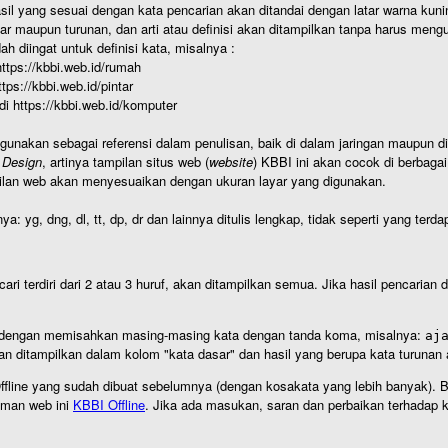
hasil yang sesuai dengan kata pencarian akan ditandai dengan latar warna kuni
r maupun turunan, dan arti atau definisi akan ditampilkan tanpa harus mengu
h diingat untuk definisi kata, misalnya :
 https://kbbi.web.id/rumah
https://kbbi.web.id/pintar
 di https://kbbi.web.id/komputer
igunakan sebagai referensi dalam penulisan, baik di dalam jaringan maupun di 
 Design
, artinya tampilan situs web (
website
) KBBI ini akan cocok di berbaga
ilan web akan menyesuaikan dengan ukuran layar yang digunakan.
nya: yg, dng, dl, tt, dp, dr dan lainnya ditulis lengkap, tidak seperti yang te
cari terdiri dari 2 atau 3 huruf, akan ditampilkan semua. Jika hasil pencarian
an dengan memisahkan masing-masing kata dengan tanda koma, misalnya:
aj
an ditampilkan dalam kolom "kata dasar" dan hasil yang berupa kata turuna
I Offline yang sudah dibuat sebelumnya (dengan kosakata yang lebih banyak). 
aman web ini
KBBI Offline
. Jika ada masukan, saran dan perbaikan terhadap kb