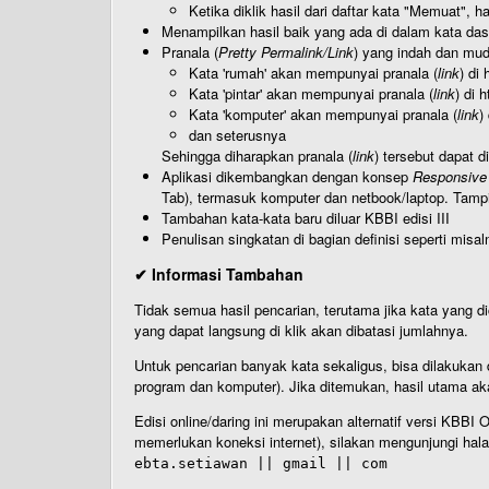
Ketika diklik hasil dari daftar kata "Memuat", 
Menampilkan hasil baik yang ada di dalam kata dasa
Pranala (
Pretty Permalink/Link
) yang indah dan muda
Kata 'rumah' akan mempunyai pranala (
link
) di
Kata 'pintar' akan mempunyai pranala (
link
) di 
Kata 'komputer' akan mempunyai pranala (
link
)
dan seterusnya
Sehingga diharapkan pranala (
link
) tersebut dapat d
Aplikasi dikembangkan dengan konsep
Responsive
Tab), termasuk komputer dan netbook/laptop. Tamp
Tambahan kata-kata baru diluar KBBI edisi III
Penulisan singkatan di bagian definisi seperti misal
✔ Informasi Tambahan
Tidak semua hasil pencarian, terutama jika kata yang di
yang dapat langsung di klik akan dibatasi jumlahnya.
Untuk pencarian banyak kata sekaligus, bisa dilakuk
program dan komputer). Jika ditemukan, hasil utama ak
Edisi online/daring ini merupakan alternatif versi KBB
memerlukan koneksi internet), silakan mengunjungi hal
ebta.setiawan || gmail || com