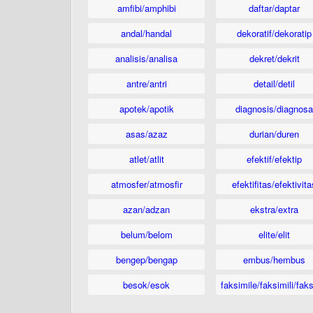
amfibi/amphibi
daftar/daptar
andal/handal
dekoratif/dekoratip
analisis/analisa
dekret/dekrit
antre/antri
detail/detil
apotek/apotik
diagnosis/diagnosa
asas/azaz
durian/duren
atlet/atlit
efektif/efektip
atmosfer/atmosfir
efektifitas/efektivita
azan/adzan
ekstra/extra
belum/belom
elite/elit
bengep/bengap
embus/hembus
besok/esok
faksimile/faksimili/faks