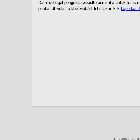
Kami sebagai pengelola website berusaha untuk terus me
pantas di website kbbi.web.id, ini silakan klik
Laporkan I
Database utama 