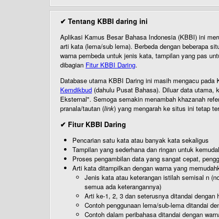
✔ Tentang KBBI daring ini
Aplikasi Kamus Besar Bahasa Indonesia (KBBI) ini me
arti kata (lema/sub lema). Berbeda dengan beberapa sit
warna pembeda untuk jenis kata, tampilan yang pas unt
dibagian
Fitur KBBI Daring
.
Database utama KBBI Daring ini masih mengacu pada KB
Kemdikbud
(dahulu Pusat Bahasa). Diluar data utama, k
Eksternal". Semoga semakin menambah khazanah referensi
pranala/tautan (
link
) yang mengarah ke situs ini tetap te
✔ Fitur KBBI Daring
Pencarian satu kata atau banyak kata sekaligus
Tampilan yang sederhana dan ringan untuk kemud
Proses pengambilan data yang sangat cepat, pengg
Arti kata ditampilkan dengan warna yang memudah
Jenis kata atau keterangan istilah semisal n (
semua ada keterangannya)
Arti ke-1, 2, 3 dan seterusnya ditandai dengan h
Contoh penggunaan lema/sub-lema ditandai den
Contoh dalam peribahasa ditandai dengan warn