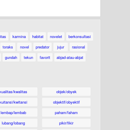
itas
karmina
habitat
novelet
berkonsultasi
toraks
novel
predator
jujur
rasional
gundah
tekun
favorit
abjad-atau-abjat
kualitas/kwalitas
objek/obyek
kuitansi/kwitansi
objektif/obyektif
lembap/lembab
paham/faham
lubang/lobang
pikir/fikir