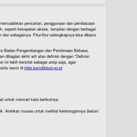
uk memudahkan pencarian, penggunaan dan pembacaan
ih, seperti kecepatan akses, tampilan dengan berbagai
dan sebagainya. Fitur-fitur selengkapnya bisa dibaca
 Cipta Badan Pengembangan dan Pembinaan Bahasa,
ibagian akhir arti atau definisi dengan "Definisi
ni lebih bersifat sebagai arsip saja, agar
bsite resmi di
kbbi.kemdikbud.go.id
te
) untuk mencari kata berikutnya
titik. Arahkan mouse untuk melihat keterangannya (belum