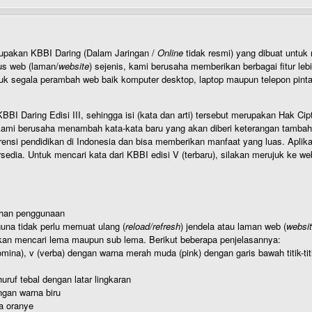
rupakan KBBI Daring (Dalam Jaringan /
Online
tidak resmi) yang dibuat unt
us web (laman/
website
) sejenis, kami berusaha memberikan berbagai fitur leb
uk segala perambah web baik komputer desktop, laptop maupun telepon pintar 
BI Daring Edisi III, sehingga isi (kata dan arti) tersebut merupakan Hak
ami berusaha menambah kata-kata baru yang akan diberi keterangan tambahan d
 pendidikan di Indonesia dan bisa memberikan manfaat yang luas. Aplikasi i
rsedia. Untuk mencari kata dari KBBI edisi V (terbaru), silakan merujuk ke we
ahan penggunaan
una tidak perlu memuat ulang (
reload/refresh
) jendela atau laman web (
websi
kan mencari lema maupun sub lema. Berikut beberapa penjelasannya:
nomina), v (verba) dengan warna merah muda (pink) dengan garis bawah titik-
uruf tebal dengan latar lingkaran
gan warna biru
a oranye