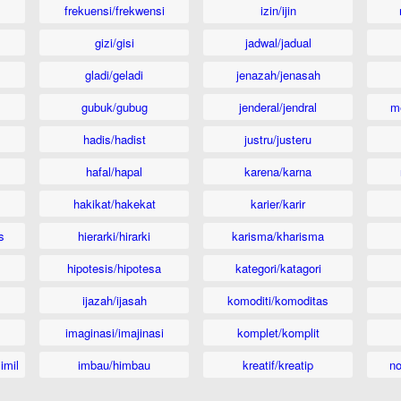
frekuensi/frekwensi
izin/ijin
gizi/gisi
jadwal/jadual
gladi/geladi
jenazah/jenasah
gubuk/gubug
jenderal/jendral
m
hadis/hadist
justru/justeru
hafal/hapal
karena/karna
hakikat/hakekat
karier/karir
s
hierarki/hirarki
karisma/kharisma
hipotesis/hipotesa
kategori/katagori
ijazah/ijasah
komoditi/komoditas
imaginasi/imajinasi
komplet/komplit
imil
imbau/himbau
kreatif/kreatip
n