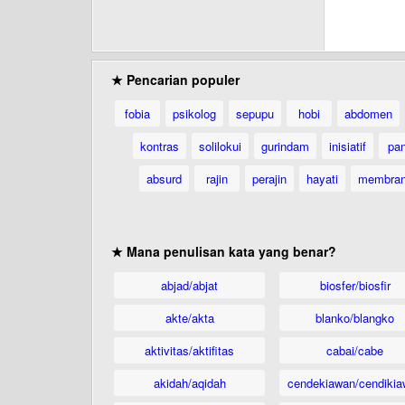
★ Pencarian populer
fobia
psikolog
sepupu
hobi
abdomen
kontras
solilokui
gurindam
inisiatif
pan
absurd
rajin
perajin
hayati
membra
★ Mana penulisan kata yang benar?
abjad/abjat
biosfer/biosfir
akte/akta
blanko/blangko
aktivitas/aktifitas
cabai/cabe
akidah/aqidah
cendekiawan/cendikia