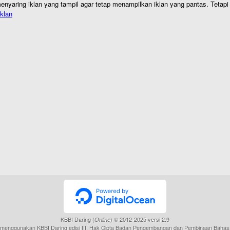
nyaring iklan yang tampil agar tetap menampilkan iklan yang pantas. Tetapi j
klan
KBBI Daring (
) © 2012-2025 versi 2.9
Online
menggunakan KBBI Daring edisi III, Hak Cipta Badan Pengembangan dan Pembinaan Bahas