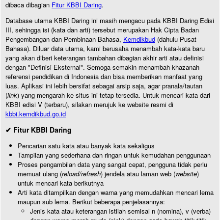
dibaca dibagian
Fitur KBBI Daring
.
Database utama KBBI Daring ini masih mengacu pada KBBI Daring Edisi
III, sehingga isi (kata dan arti) tersebut merupakan Hak Cipta Badan
Pengembangan dan Pembinaan Bahasa,
Kemdikbud
(dahulu Pusat
Bahasa). Diluar data utama, kami berusaha menambah kata-kata baru
yang akan diberi keterangan tambahan dibagian akhir arti atau definisi
dengan "Definisi Eksternal". Semoga semakin menambah khazanah
referensi pendidikan di Indonesia dan bisa memberikan manfaat yang
luas. Aplikasi ini lebih bersifat sebagai arsip saja, agar pranala/tautan
(
link
) yang mengarah ke situs ini tetap tersedia. Untuk mencari kata dari
KBBI edisi V (terbaru), silakan merujuk ke website resmi di
kbbi.kemdikbud.go.id
✔ Fitur KBBI Daring
Pencarian satu kata atau banyak kata sekaligus
Tampilan yang sederhana dan ringan untuk kemudahan penggunaan
Proses pengambilan data yang sangat cepat, pengguna tidak perlu
memuat ulang (
reload/refresh
) jendela atau laman web (
website
)
untuk mencari kata berikutnya
Arti kata ditampilkan dengan warna yang memudahkan mencari lema
maupun sub lema. Berikut beberapa penjelasannya:
Jenis kata atau keterangan istilah semisal n (nomina), v (verba)