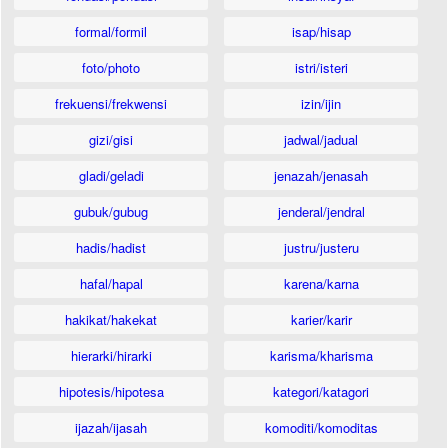
formal/formil
isap/hisap
foto/photo
istri/isteri
frekuensi/frekwensi
izin/ijin
gizi/gisi
jadwal/jadual
gladi/geladi
jenazah/jenasah
gubuk/gubug
jenderal/jendral
hadis/hadist
justru/justeru
hafal/hapal
karena/karna
hakikat/hakekat
karier/karir
hierarki/hirarki
karisma/kharisma
hipotesis/hipotesa
kategori/katagori
ijazah/ijasah
komoditi/komoditas