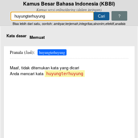
Kamus Besar Bahasa Indonesia (KBBI)
Kamus versi online/daring (dalam jaringan)
?
Bisa lebih dari satu, contoh:
ambyar,terjemah,integritas,sinonim,efektif,analisis
Kata dasar
Memuat
Pranala (
link
):
huyungterhuyung
Maaf, tidak ditemukan kata yang dicari
Anda mencari kata
huyungterhuyung