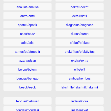
analisis/analisa
dekret/dekrit
antre/antri
detail/detil
apotek/apotik
diagnosis/diagnosa
asas/azaz
durian/duren
atlet/atlit
efektif/efektip
atmosfer/atmosfir
efektifitas/efektivitas
azan/adzan
ekstra/extra
belum/belom
elite/elit
bengep/bengap
embus/hembus
besok/esok
faksimile/faksimili/faksimil
februari/pebruari
indera/indra
fondasi/pondasi
insaf/insyaf