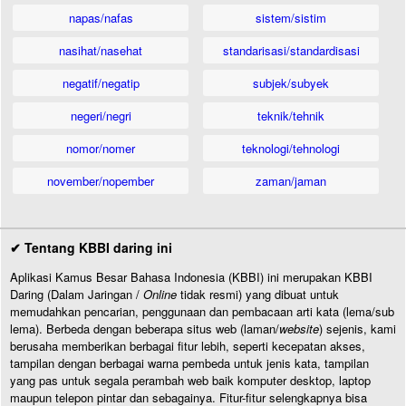
napas/nafas
sistem/sistim
nasihat/nasehat
standarisasi/standardisasi
negatif/negatip
subjek/subyek
negeri/negri
teknik/tehnik
nomor/nomer
teknologi/tehnologi
november/nopember
zaman/jaman
✔ Tentang KBBI daring ini
Aplikasi Kamus Besar Bahasa Indonesia (KBBI) ini merupakan KBBI
Daring (Dalam Jaringan /
Online
tidak resmi) yang dibuat untuk
memudahkan pencarian, penggunaan dan pembacaan arti kata (lema/sub
lema). Berbeda dengan beberapa situs web (laman/
website
) sejenis, kami
berusaha memberikan berbagai fitur lebih, seperti kecepatan akses,
tampilan dengan berbagai warna pembeda untuk jenis kata, tampilan
yang pas untuk segala perambah web baik komputer desktop, laptop
maupun telepon pintar dan sebagainya. Fitur-fitur selengkapnya bisa