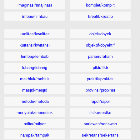
imaginasi/imajinasi
komplet/komplit
imbau/himbau
kreatif/kreatip
kualitas/kwalitas
objek/obyek
kuitansi/kwitansi
objektif/obyektif
lembap/lembab
paham/faham
lubang/lobang
pikir/fikir
makhluk/mahluk
praktik/praktek
masjid/mesjid
provinsi/propinsi
metode/metoda
rapot/rapor
menyolok/mencolok
risiko/resiko
miliar/milyar
sariawan/seriawan
nampak/tampak
sekretaris/sekertaris