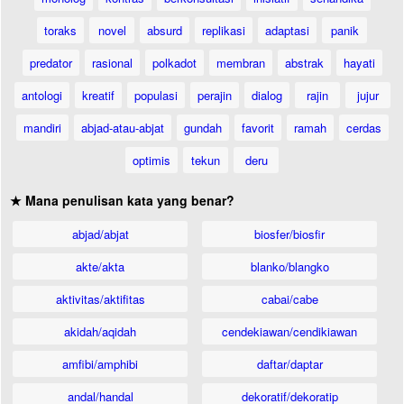
toraks
novel
absurd
replikasi
adaptasi
panik
predator
rasional
polkadot
membran
abstrak
hayati
antologi
kreatif
populasi
perajin
dialog
rajin
jujur
mandiri
abjad-atau-abjat
gundah
favorit
ramah
cerdas
optimis
tekun
deru
★ Mana penulisan kata yang benar?
abjad/abjat
biosfer/biosfir
akte/akta
blanko/blangko
aktivitas/aktifitas
cabai/cabe
akidah/aqidah
cendekiawan/cendikiawan
amfibi/amphibi
daftar/daptar
andal/handal
dekoratif/dekoratip