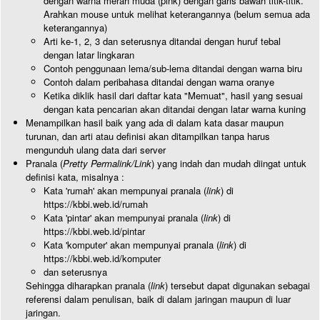
dengan warna merah muda (pink) dengan garis bawah titik-titik.
Arahkan mouse untuk melihat keterangannya (belum semua ada
keterangannya)
Arti ke-1, 2, 3 dan seterusnya ditandai dengan huruf tebal
dengan latar lingkaran
Contoh penggunaan lema/sub-lema ditandai dengan warna biru
Contoh dalam peribahasa ditandai dengan warna oranye
Ketika diklik hasil dari daftar kata "Memuat", hasil yang sesuai
dengan kata pencarian akan ditandai dengan latar warna kuning
Menampilkan hasil baik yang ada di dalam kata dasar maupun
turunan, dan arti atau definisi akan ditampilkan tanpa harus
mengunduh ulang data dari server
Pranala (
Pretty Permalink/Link
) yang indah dan mudah diingat untuk
definisi kata, misalnya :
Kata 'rumah' akan mempunyai pranala (
link
) di
https://kbbi.web.id/rumah
Kata 'pintar' akan mempunyai pranala (
link
) di
https://kbbi.web.id/pintar
Kata 'komputer' akan mempunyai pranala (
link
) di
https://kbbi.web.id/komputer
dan seterusnya
Sehingga diharapkan pranala (
link
) tersebut dapat digunakan sebagai
referensi dalam penulisan, baik di dalam jaringan maupun di luar
jaringan.