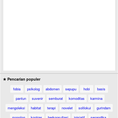
★ Pencarian populer
fobia
psikolog
abdomen
sepupu
hobi
basis
pantun
suvenir
semburat
komoditas
karmina
mengoleksi
habitat
terapi
novelet
solilokui
gurindam
monolog
kontras
berkonsultasi
inisiatif
senandika