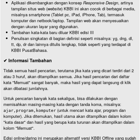
Aplikasi dikembangkan dengan konsep
Responsive Design
, artinya
tampilan situs web (
website
) KBBI ini akan cocok di berbagai media,
misalnya smartphone (Tablet pc, iPad, iPhone, Tab), termasuk
komputer dan netbook/laptop. Tampilan web akan menyesuaikan
dengan ukuran layar yang digunakan.
Tambahan kata-kata baru diluar KBBI edisi III
Penulisan singkatan di bagian definisi seperti misalnya: yg, dng, dl,
tt, dp, dr dan lainnya ditulis lengkap, tidak seperti yang terdapat di
KBBI PusatBahasa.
✔ Informasi Tambahan
Tidak semua hasil pencarian, terutama jika kata yang dicari terdiri dari 2
atau 3 huruf, akan ditampilkan semua. Jika hasil pencarian dari daftar
kata "Memuat" sangat banyak, maka hasil yang dapat langsung di klik
akan dibatasi jumlahnya.
Untuk pencarian banyak kata sekaligus, bisa dilakukan dengan
memisahkan masing-masing kata dengan tanda koma, misalnya:
(untuk mencari kata ajar, program dan
ajar,program,komputer
komputer). Jika ditemukan, hasil utama akan ditampilkan dalam kolom
"kata dasar" dan hasil yang berupa kata turunan akan ditampilkan dalam
kolom "Memuat".
Edisi online/daring ini merupakan alternatif versi KBBI Offline yang sudah