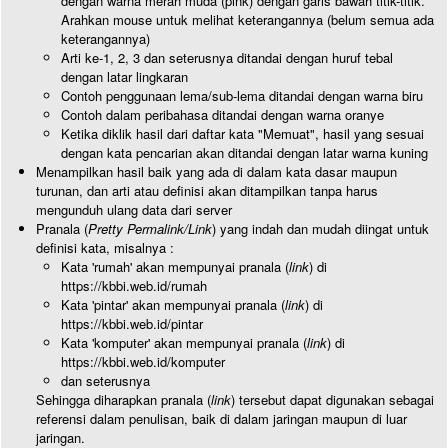
dengan warna merah muda (pink) dengan garis bawah titik-titik.
Arahkan mouse untuk melihat keterangannya (belum semua ada
keterangannya)
Arti ke-1, 2, 3 dan seterusnya ditandai dengan huruf tebal
dengan latar lingkaran
Contoh penggunaan lema/sub-lema ditandai dengan warna biru
Contoh dalam peribahasa ditandai dengan warna oranye
Ketika diklik hasil dari daftar kata "Memuat", hasil yang sesuai
dengan kata pencarian akan ditandai dengan latar warna kuning
Menampilkan hasil baik yang ada di dalam kata dasar maupun
turunan, dan arti atau definisi akan ditampilkan tanpa harus
mengunduh ulang data dari server
Pranala (
Pretty Permalink/Link
) yang indah dan mudah diingat untuk
definisi kata, misalnya :
Kata 'rumah' akan mempunyai pranala (
link
) di
https://kbbi.web.id/rumah
Kata 'pintar' akan mempunyai pranala (
link
) di
https://kbbi.web.id/pintar
Kata 'komputer' akan mempunyai pranala (
link
) di
https://kbbi.web.id/komputer
dan seterusnya
Sehingga diharapkan pranala (
link
) tersebut dapat digunakan sebagai
referensi dalam penulisan, baik di dalam jaringan maupun di luar
jaringan.