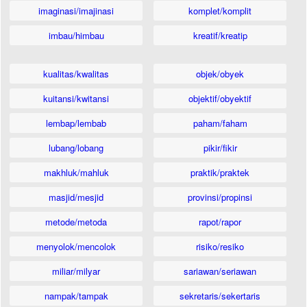
imaginasi/imajinasi
komplet/komplit
imbau/himbau
kreatif/kreatip
kualitas/kwalitas
objek/obyek
kuitansi/kwitansi
objektif/obyektif
lembap/lembab
paham/faham
lubang/lobang
pikir/fikir
makhluk/mahluk
praktik/praktek
masjid/mesjid
provinsi/propinsi
metode/metoda
rapot/rapor
menyolok/mencolok
risiko/resiko
miliar/milyar
sariawan/seriawan
nampak/tampak
sekretaris/sekertaris