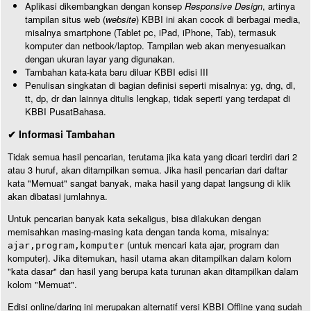
Aplikasi dikembangkan dengan konsep
Responsive Design
, artinya
tampilan situs web (
website
) KBBI ini akan cocok di berbagai media,
misalnya smartphone (Tablet pc, iPad, iPhone, Tab), termasuk
komputer dan netbook/laptop. Tampilan web akan menyesuaikan
dengan ukuran layar yang digunakan.
Tambahan kata-kata baru diluar KBBI edisi III
Penulisan singkatan di bagian definisi seperti misalnya: yg, dng, dl,
tt, dp, dr dan lainnya ditulis lengkap, tidak seperti yang terdapat di
KBBI PusatBahasa.
✔ Informasi Tambahan
Tidak semua hasil pencarian, terutama jika kata yang dicari terdiri dari 2
atau 3 huruf, akan ditampilkan semua. Jika hasil pencarian dari daftar
kata "Memuat" sangat banyak, maka hasil yang dapat langsung di klik
akan dibatasi jumlahnya.
Untuk pencarian banyak kata sekaligus, bisa dilakukan dengan
memisahkan masing-masing kata dengan tanda koma, misalnya:
(untuk mencari kata ajar, program dan
ajar,program,komputer
komputer). Jika ditemukan, hasil utama akan ditampilkan dalam kolom
"kata dasar" dan hasil yang berupa kata turunan akan ditampilkan dalam
kolom "Memuat".
Edisi online/daring ini merupakan alternatif versi KBBI Offline yang sudah