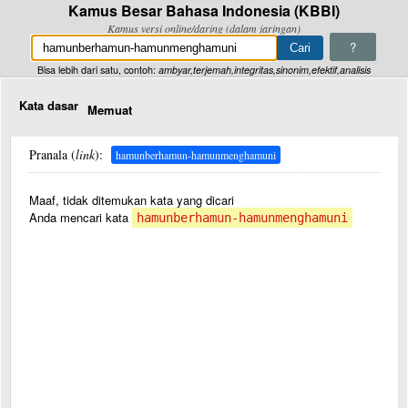
Kamus Besar Bahasa Indonesia (KBBI)
Kamus versi online/daring (dalam jaringan)
?
Bisa lebih dari satu, contoh:
ambyar,terjemah,integritas,sinonim,efektif,analisis
Kata dasar
Memuat
Pranala (
link
):
hamunberhamun-hamunmenghamuni
Maaf, tidak ditemukan kata yang dicari
Anda mencari kata
hamunberhamun-hamunmenghamuni