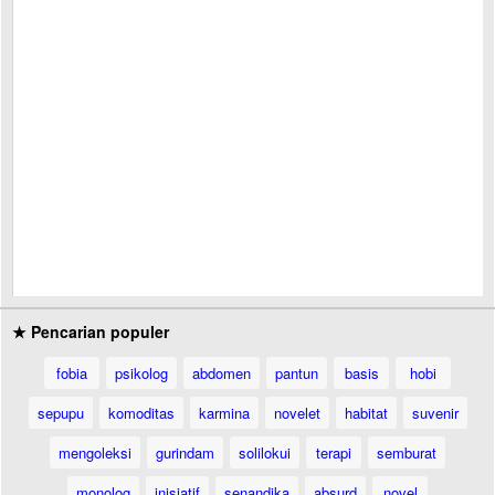
★ Pencarian populer
fobia
psikolog
abdomen
pantun
basis
hobi
sepupu
komoditas
karmina
novelet
habitat
suvenir
mengoleksi
gurindam
solilokui
terapi
semburat
monolog
inisiatif
senandika
absurd
novel