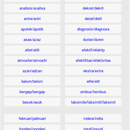
analisis/analisa
dekret/dekrit
antre/antri
detail/detil
apotek/apotik
diagnosis/diagnosa
asas/azaz
durian/duren
atlet/atlit
efektif/efektip
atmosfer/atmosfir
efektifitas/efektivitas
azan/adzan
ekstra/extra
belum/belom
elite/elit
bengep/bengap
embus/hembus
besok/esok
faksimile/faksimili/faksimil
februari/pebruari
indera/indra
fondasi/pondasi
insaf/insyaf