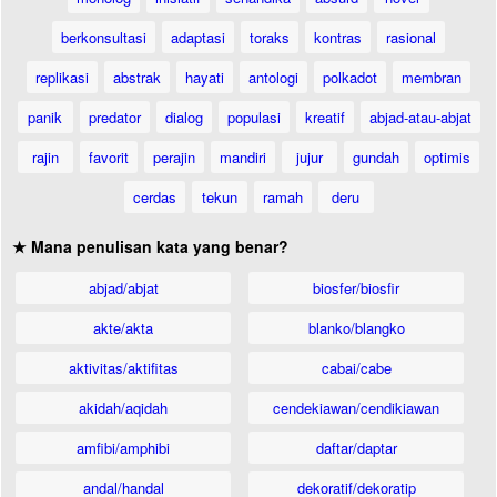
berkonsultasi
adaptasi
toraks
kontras
rasional
replikasi
abstrak
hayati
antologi
polkadot
membran
panik
predator
dialog
populasi
kreatif
abjad-atau-abjat
rajin
favorit
perajin
mandiri
jujur
gundah
optimis
cerdas
tekun
ramah
deru
★ Mana penulisan kata yang benar?
abjad/abjat
biosfer/biosfir
akte/akta
blanko/blangko
aktivitas/aktifitas
cabai/cabe
akidah/aqidah
cendekiawan/cendikiawan
amfibi/amphibi
daftar/daptar
andal/handal
dekoratif/dekoratip