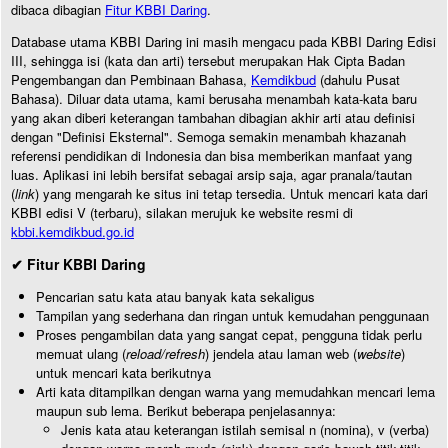
dibaca dibagian
Fitur KBBI Daring
.
Database utama KBBI Daring ini masih mengacu pada KBBI Daring Edisi
III, sehingga isi (kata dan arti) tersebut merupakan Hak Cipta Badan
Pengembangan dan Pembinaan Bahasa,
Kemdikbud
(dahulu Pusat
Bahasa). Diluar data utama, kami berusaha menambah kata-kata baru
yang akan diberi keterangan tambahan dibagian akhir arti atau definisi
dengan "Definisi Eksternal". Semoga semakin menambah khazanah
referensi pendidikan di Indonesia dan bisa memberikan manfaat yang
luas. Aplikasi ini lebih bersifat sebagai arsip saja, agar pranala/tautan
(
link
) yang mengarah ke situs ini tetap tersedia. Untuk mencari kata dari
KBBI edisi V (terbaru), silakan merujuk ke website resmi di
kbbi.kemdikbud.go.id
✔ Fitur KBBI Daring
Pencarian satu kata atau banyak kata sekaligus
Tampilan yang sederhana dan ringan untuk kemudahan penggunaan
Proses pengambilan data yang sangat cepat, pengguna tidak perlu
memuat ulang (
reload/refresh
) jendela atau laman web (
website
)
untuk mencari kata berikutnya
Arti kata ditampilkan dengan warna yang memudahkan mencari lema
maupun sub lema. Berikut beberapa penjelasannya:
Jenis kata atau keterangan istilah semisal n (nomina), v (verba)