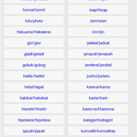
formal/formil
isap/hisap
foto/photo
istri/isteri
frekuensi/frekwensi
izin/ijin
gizi/gisi
jadwal/jadual
gladi/geladi
jenazah/jenasah
gubuk/gubug
jenderal/jendral
hadis/hadist
justru/justeru
hafal/hapal
karena/karna
hakikat/hakekat
karier/karir
hierarki/hirarki
karisma/kharisma
hipotesis/hipotesa
kategori/katagori
ijazah/ijasah
komoditi/komoditas