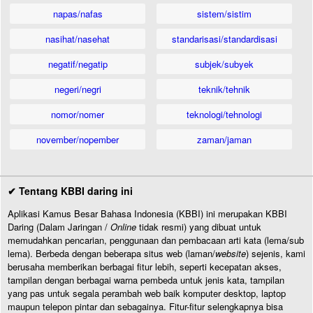
napas/nafas
sistem/sistim
nasihat/nasehat
standarisasi/standardisasi
negatif/negatip
subjek/subyek
negeri/negri
teknik/tehnik
nomor/nomer
teknologi/tehnologi
november/nopember
zaman/jaman
✔ Tentang KBBI daring ini
Aplikasi Kamus Besar Bahasa Indonesia (KBBI) ini merupakan KBBI
Daring (Dalam Jaringan /
Online
tidak resmi) yang dibuat untuk
memudahkan pencarian, penggunaan dan pembacaan arti kata (lema/sub
lema). Berbeda dengan beberapa situs web (laman/
website
) sejenis, kami
berusaha memberikan berbagai fitur lebih, seperti kecepatan akses,
tampilan dengan berbagai warna pembeda untuk jenis kata, tampilan
yang pas untuk segala perambah web baik komputer desktop, laptop
maupun telepon pintar dan sebagainya. Fitur-fitur selengkapnya bisa