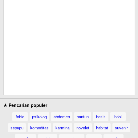
★ Pencarian populer
fobia
psikolog
abdomen
pantun
basis
hobi
sepupu
komoditas
karmina
novelet
habitat
suvenir