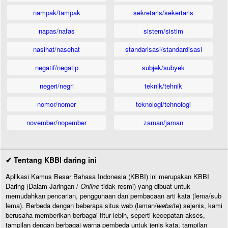
nampak/tampak
sekretaris/sekertaris
napas/nafas
sistem/sistim
nasihat/nasehat
standarisasi/standardisasi
negatif/negatip
subjek/subyek
negeri/negri
teknik/tehnik
nomor/nomer
teknologi/tehnologi
november/nopember
zaman/jaman
✔ Tentang KBBI daring ini
Aplikasi Kamus Besar Bahasa Indonesia (KBBI) ini merupakan KBBI
Daring (Dalam Jaringan /
Online
tidak resmi) yang dibuat untuk
memudahkan pencarian, penggunaan dan pembacaan arti kata (lema/sub
lema). Berbeda dengan beberapa situs web (laman/
website
) sejenis, kami
berusaha memberikan berbagai fitur lebih, seperti kecepatan akses,
tampilan dengan berbagai warna pembeda untuk jenis kata, tampilan