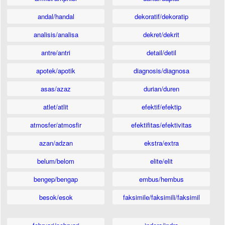
andal/handal
dekoratif/dekoratip
analisis/analisa
dekret/dekrit
antre/antri
detail/detil
apotek/apotik
diagnosis/diagnosa
asas/azaz
durian/duren
atlet/atlit
efektif/efektip
atmosfer/atmosfir
efektifitas/efektivitas
azan/adzan
ekstra/extra
belum/belom
elite/elit
bengep/bengap
embus/hembus
besok/esok
faksimile/faksimili/faksimil