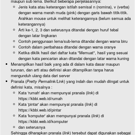
maupun sub lema. Berikut beberapa penjelasannya:
Jenis kata atau keterangan istilah semisal n (nomina), v (verba)
dengan warna merah muda (pink) dengan garis bawah titik-titik.
Arahkan mouse untuk melihat keterangannya (belum semua ada
keterangannya)
Arti ke-1, 2, 3 dan seterusnya ditandai dengan huruf tebal
dengan latar lingkaran
Contoh penggunaan lema/sub-lema ditandai dengan warna biru
Contoh dalam peribahasa ditandai dengan warna oranye
Ketika diklik hasil dari daftar kata "Memuat", hasil yang sesuai
dengan kata pencarian akan ditandai dengan latar warna kuning
Menampilkan hasil baik yang ada di dalam kata dasar maupun
turunan, dan arti atau definisi akan ditampilkan tanpa harus
mengunduh ulang data dari server
Pranala (
Pretty Permalink/Link
) yang indah dan mudah diingat untuk
definisi kata, misalnya :
Kata 'rumah' akan mempunyai pranala (
link
) di
https://kbbi.web.id/rumah
Kata 'pintar' akan mempunyai pranala (
link
) di
https://kbbi.web.id/pintar
Kata 'komputer' akan mempunyai pranala (
link
) di
https://kbbi.web.id/komputer
dan seterusnya
Sehingga diharapkan pranala (
link
) tersebut dapat digunakan sebagai