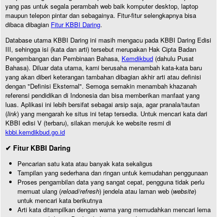
yang pas untuk segala perambah web baik komputer desktop, laptop
maupun telepon pintar dan sebagainya. Fitur-fitur selengkapnya bisa
dibaca dibagian
Fitur KBBI Daring
.
Database utama KBBI Daring ini masih mengacu pada KBBI Daring Edisi
III, sehingga isi (kata dan arti) tersebut merupakan Hak Cipta Badan
Pengembangan dan Pembinaan Bahasa,
Kemdikbud
(dahulu Pusat
Bahasa). Diluar data utama, kami berusaha menambah kata-kata baru
yang akan diberi keterangan tambahan dibagian akhir arti atau definisi
dengan "Definisi Eksternal". Semoga semakin menambah khazanah
referensi pendidikan di Indonesia dan bisa memberikan manfaat yang
luas. Aplikasi ini lebih bersifat sebagai arsip saja, agar pranala/tautan
(
link
) yang mengarah ke situs ini tetap tersedia. Untuk mencari kata dari
KBBI edisi V (terbaru), silakan merujuk ke website resmi di
kbbi.kemdikbud.go.id
✔ Fitur KBBI Daring
Pencarian satu kata atau banyak kata sekaligus
Tampilan yang sederhana dan ringan untuk kemudahan penggunaan
Proses pengambilan data yang sangat cepat, pengguna tidak perlu
memuat ulang (
reload/refresh
) jendela atau laman web (
website
)
untuk mencari kata berikutnya
Arti kata ditampilkan dengan warna yang memudahkan mencari lema