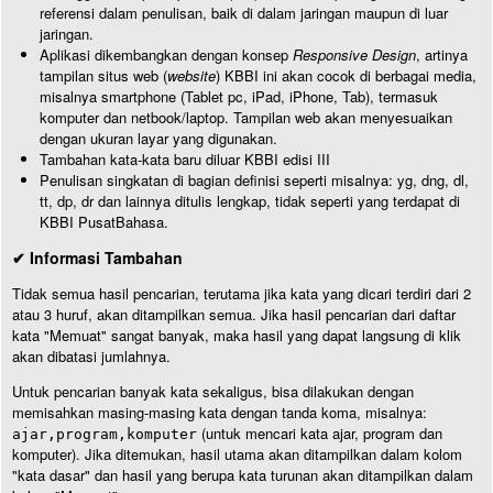
referensi dalam penulisan, baik di dalam jaringan maupun di luar
jaringan.
Aplikasi dikembangkan dengan konsep
Responsive Design
, artinya
tampilan situs web (
website
) KBBI ini akan cocok di berbagai media,
misalnya smartphone (Tablet pc, iPad, iPhone, Tab), termasuk
komputer dan netbook/laptop. Tampilan web akan menyesuaikan
dengan ukuran layar yang digunakan.
Tambahan kata-kata baru diluar KBBI edisi III
Penulisan singkatan di bagian definisi seperti misalnya: yg, dng, dl,
tt, dp, dr dan lainnya ditulis lengkap, tidak seperti yang terdapat di
KBBI PusatBahasa.
✔ Informasi Tambahan
Tidak semua hasil pencarian, terutama jika kata yang dicari terdiri dari 2
atau 3 huruf, akan ditampilkan semua. Jika hasil pencarian dari daftar
kata "Memuat" sangat banyak, maka hasil yang dapat langsung di klik
akan dibatasi jumlahnya.
Untuk pencarian banyak kata sekaligus, bisa dilakukan dengan
memisahkan masing-masing kata dengan tanda koma, misalnya:
(untuk mencari kata ajar, program dan
ajar,program,komputer
komputer). Jika ditemukan, hasil utama akan ditampilkan dalam kolom
"kata dasar" dan hasil yang berupa kata turunan akan ditampilkan dalam