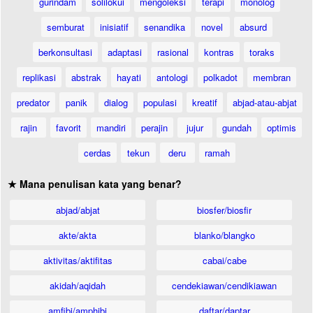
gurindam
solilokui
mengoleksi
terapi
monolog
semburat
inisiatif
senandika
novel
absurd
berkonsultasi
adaptasi
rasional
kontras
toraks
replikasi
abstrak
hayati
antologi
polkadot
membran
predator
panik
dialog
populasi
kreatif
abjad-atau-abjat
rajin
favorit
mandiri
perajin
jujur
gundah
optimis
cerdas
tekun
deru
ramah
★ Mana penulisan kata yang benar?
abjad/abjat
biosfer/biosfir
akte/akta
blanko/blangko
aktivitas/aktifitas
cabai/cabe
akidah/aqidah
cendekiawan/cendikiawan
amfibi/amphibi
daftar/daptar