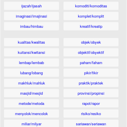
ijazah/ijasah
komoditi/komoditas
imaginasi/imajinasi
komplet/komplit
imbau/himbau
kreatif/kreatip
kualitas/kwalitas
objek/obyek
kuitansi/kwitansi
objektif/obyektif
lembap/lembab
paham/faham
lubang/lobang
pikir/fikir
makhluk/mahluk
praktik/praktek
masjid/mesjid
provinsi/propinsi
metode/metoda
rapot/rapor
menyolok/mencolok
risiko/resiko
miliar/milyar
sariawan/seriawan