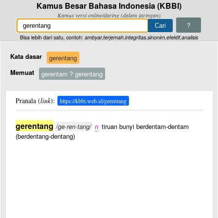
Kamus Besar Bahasa Indonesia (KBBI)
Kamus versi online/daring (dalam jaringan)
?
Bisa lebih dari satu, contoh:
ambyar,terjemah,integritas,sinonim,efektif,analisis
Kata dasar
gerentang
Memuat
gerentam ? gerentang
Pranala (
link
):
https://kbbi.web.id/gerentang
gerentang
/ge·ren·tang/
n
tiruan bunyi berdentam-dentam
(berdentang-dentang)