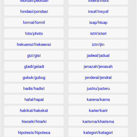
februari/pebruari
indera/indra
fondasi/pondasi
insaf/insyaf
formal/formil
isap/hisap
foto/photo
istri/isteri
frekuensi/frekwensi
izin/ijin
gizi/gisi
jadwal/jadual
gladi/geladi
jenazah/jenasah
gubuk/gubug
jenderal/jendral
hadis/hadist
justru/justeru
hafal/hapal
karena/karna
hakikat/hakekat
karier/karir
hierarki/hirarki
karisma/kharisma
hipotesis/hipotesa
kategori/katagori