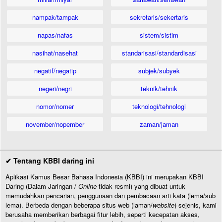
nampak/tampak
sekretaris/sekertaris
napas/nafas
sistem/sistim
nasihat/nasehat
standarisasi/standardisasi
negatif/negatip
subjek/subyek
negeri/negri
teknik/tehnik
nomor/nomer
teknologi/tehnologi
november/nopember
zaman/jaman
✔ Tentang KBBI daring ini
Aplikasi Kamus Besar Bahasa Indonesia (KBBI) ini merupakan KBBI
Daring (Dalam Jaringan /
Online
tidak resmi) yang dibuat untuk
memudahkan pencarian, penggunaan dan pembacaan arti kata (lema/sub
lema). Berbeda dengan beberapa situs web (laman/
website
) sejenis, kami
berusaha memberikan berbagai fitur lebih, seperti kecepatan akses,