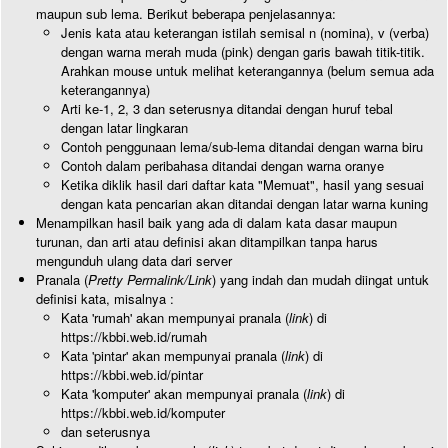
maupun sub lema. Berikut beberapa penjelasannya:
Jenis kata atau keterangan istilah semisal n (nomina), v (verba)
dengan warna merah muda (pink) dengan garis bawah titik-titik.
Arahkan mouse untuk melihat keterangannya (belum semua ada
keterangannya)
Arti ke-1, 2, 3 dan seterusnya ditandai dengan huruf tebal
dengan latar lingkaran
Contoh penggunaan lema/sub-lema ditandai dengan warna biru
Contoh dalam peribahasa ditandai dengan warna oranye
Ketika diklik hasil dari daftar kata "Memuat", hasil yang sesuai
dengan kata pencarian akan ditandai dengan latar warna kuning
Menampilkan hasil baik yang ada di dalam kata dasar maupun
turunan, dan arti atau definisi akan ditampilkan tanpa harus
mengunduh ulang data dari server
Pranala (
Pretty Permalink/Link
) yang indah dan mudah diingat untuk
definisi kata, misalnya :
Kata 'rumah' akan mempunyai pranala (
link
) di
https://kbbi.web.id/rumah
Kata 'pintar' akan mempunyai pranala (
link
) di
https://kbbi.web.id/pintar
Kata 'komputer' akan mempunyai pranala (
link
) di
https://kbbi.web.id/komputer
dan seterusnya