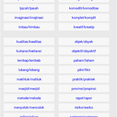
ijazah/ijasah
komoditi/komoditas
imaginasi/imajinasi
komplet/komplit
imbau/himbau
kreatif/kreatip
kualitas/kwalitas
objek/obyek
kuitansi/kwitansi
objektif/obyektif
lembap/lembab
paham/faham
lubang/lobang
pikir/fikir
makhluk/mahluk
praktik/praktek
masjid/mesjid
provinsi/propinsi
metode/metoda
rapot/rapor
menyolok/mencolok
risiko/resiko
miliar/milyar
sariawan/seriawan