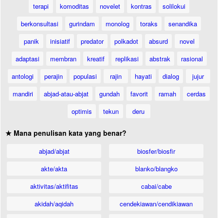
terapi
komoditas
novelet
kontras
solilokui
berkonsultasi
gurindam
monolog
toraks
senandika
panik
inisiatif
predator
polkadot
absurd
novel
adaptasi
membran
kreatif
replikasi
abstrak
rasional
antologi
perajin
populasi
rajin
hayati
dialog
jujur
mandiri
abjad-atau-abjat
gundah
favorit
ramah
cerdas
optimis
tekun
deru
★ Mana penulisan kata yang benar?
abjad/abjat
biosfer/biosfir
akte/akta
blanko/blangko
aktivitas/aktifitas
cabai/cabe
akidah/aqidah
cendekiawan/cendikiawan