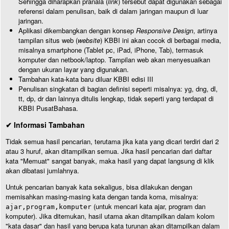
Sehingga diharapkan pranala (
link
) tersebut dapat digunakan sebagai
referensi dalam penulisan, baik di dalam jaringan maupun di luar
jaringan.
Aplikasi dikembangkan dengan konsep
Responsive Design
, artinya
tampilan situs web (
website
) KBBI ini akan cocok di berbagai media,
misalnya smartphone (Tablet pc, iPad, iPhone, Tab), termasuk
komputer dan netbook/laptop. Tampilan web akan menyesuaikan
dengan ukuran layar yang digunakan.
Tambahan kata-kata baru diluar KBBI edisi III
Penulisan singkatan di bagian definisi seperti misalnya: yg, dng, dl,
tt, dp, dr dan lainnya ditulis lengkap, tidak seperti yang terdapat di
KBBI PusatBahasa.
✔ Informasi Tambahan
Tidak semua hasil pencarian, terutama jika kata yang dicari terdiri dari 2
atau 3 huruf, akan ditampilkan semua. Jika hasil pencarian dari daftar
kata "Memuat" sangat banyak, maka hasil yang dapat langsung di klik
akan dibatasi jumlahnya.
Untuk pencarian banyak kata sekaligus, bisa dilakukan dengan
memisahkan masing-masing kata dengan tanda koma, misalnya:
(untuk mencari kata ajar, program dan
ajar,program,komputer
komputer). Jika ditemukan, hasil utama akan ditampilkan dalam kolom
"kata dasar" dan hasil yang berupa kata turunan akan ditampilkan dalam