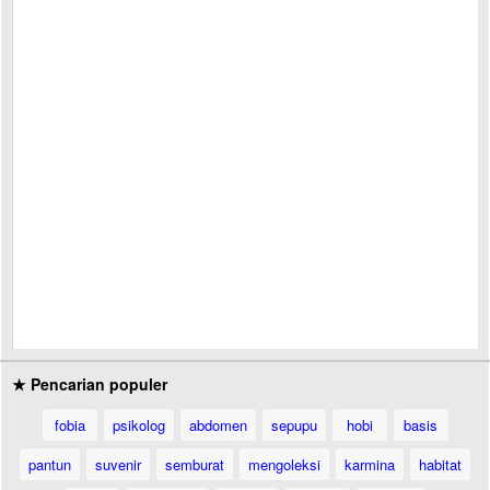
★ Pencarian populer
fobia
psikolog
abdomen
sepupu
hobi
basis
pantun
suvenir
semburat
mengoleksi
karmina
habitat