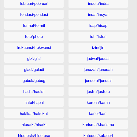
februari/pebruari
indera/indra
fondasi/pondasi
insaf/insyaf
formal/formil
isap/hisap
foto/photo
istri/isteri
frekuensi/frekwensi
izin/ijin
gizi/gisi
jadwal/jadual
gladi/geladi
jenazah/jenasah
gubuk/gubug
jenderal/jendral
hadis/hadist
justru/justeru
hafal/hapal
karena/karna
hakikat/hakekat
karier/karir
hierarki/hirarki
karisma/kharisma
hipotesis/hipotesa
kategori/katagori