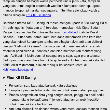
tampilan dengan berbagai warna pembeda untuk jenis kata, tampilan
yang pas untuk segala perambah web baik komputer desktop, laptop
maupun telepon pintar dan sebagainya. Fitur-fitur selengkapnya bisa
dibaca dibagian
Fitur KBBI Daring
.
Database utama KBBI Daring ini masih mengacu pada KBBI Daring Edisi
III, sehingga isi (kata dan arti) tersebut merupakan Hak Cipta Badan
Pengembangan dan Pembinaan Bahasa,
Kemdikbud
(dahulu Pusat
Bahasa). Diluar data utama, kami berusaha menambah kata-kata baru
yang akan diberi keterangan tambahan dibagian akhir arti atau definisi
dengan "Definisi Eksternal". Semoga semakin menambah khazanah
referensi pendidikan di Indonesia dan bisa memberikan manfaat yang
luas. Aplikasi ini lebih bersifat sebagai arsip saja, agar pranala/tautan
(
link
) yang mengarah ke situs ini tetap tersedia. Untuk mencari kata dari
KBBI edisi V (terbaru), silakan merujuk ke website resmi di
kbbi.kemdikbud.go.id
✔ Fitur KBBI Daring
Pencarian satu kata atau banyak kata sekaligus
Tampilan yang sederhana dan ringan untuk kemudahan penggunaan
Proses pengambilan data yang sangat cepat, pengguna tidak perlu
memuat ulang (
reload/refresh
) jendela atau laman web (
website
)
untuk mencari kata berikutnya
Arti kata ditampilkan dengan warna yang memudahkan mencari lema