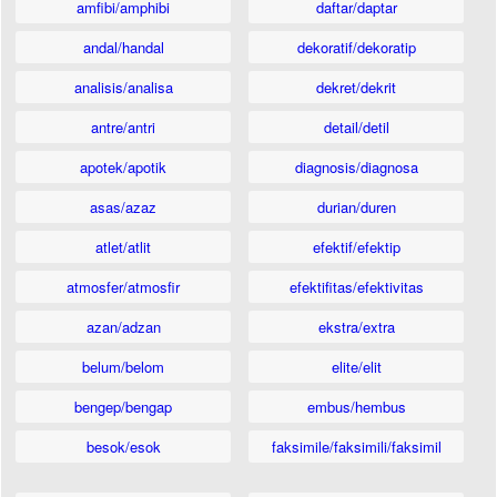
amfibi/amphibi
daftar/daptar
andal/handal
dekoratif/dekoratip
analisis/analisa
dekret/dekrit
antre/antri
detail/detil
apotek/apotik
diagnosis/diagnosa
asas/azaz
durian/duren
atlet/atlit
efektif/efektip
atmosfer/atmosfir
efektifitas/efektivitas
azan/adzan
ekstra/extra
belum/belom
elite/elit
bengep/bengap
embus/hembus
besok/esok
faksimile/faksimili/faksimil