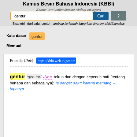
Kamus Besar Bahasa Indonesia (KBBI)
Kamus versi online/daring (dalam jaringan)
?
Bisa lebih dari satu, contoh:
ambyar,terjemah,integritas,sinonim,efektif,analisis
Kata dasar
gentur
Memuat
Pranala (
link
):
https://kbbi.web.id/gentur
gentur
/gen·tur/
Jw a
tekun dan dengan sepenuh hati (tentang
bertapa dan sebagainya):
ia sangat sakti karena memang --
tapanya