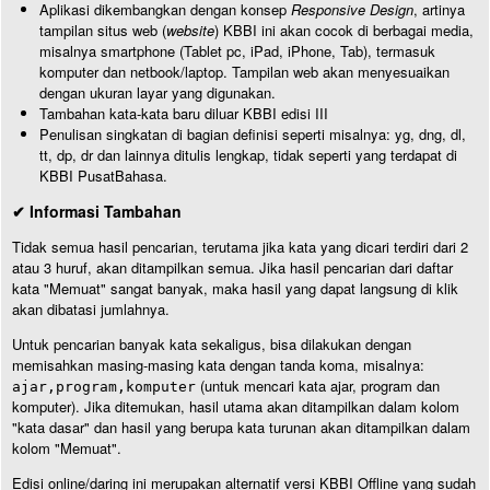
Aplikasi dikembangkan dengan konsep
Responsive Design
, artinya
tampilan situs web (
website
) KBBI ini akan cocok di berbagai media,
misalnya smartphone (Tablet pc, iPad, iPhone, Tab), termasuk
komputer dan netbook/laptop. Tampilan web akan menyesuaikan
dengan ukuran layar yang digunakan.
Tambahan kata-kata baru diluar KBBI edisi III
Penulisan singkatan di bagian definisi seperti misalnya: yg, dng, dl,
tt, dp, dr dan lainnya ditulis lengkap, tidak seperti yang terdapat di
KBBI PusatBahasa.
✔ Informasi Tambahan
Tidak semua hasil pencarian, terutama jika kata yang dicari terdiri dari 2
atau 3 huruf, akan ditampilkan semua. Jika hasil pencarian dari daftar
kata "Memuat" sangat banyak, maka hasil yang dapat langsung di klik
akan dibatasi jumlahnya.
Untuk pencarian banyak kata sekaligus, bisa dilakukan dengan
memisahkan masing-masing kata dengan tanda koma, misalnya:
(untuk mencari kata ajar, program dan
ajar,program,komputer
komputer). Jika ditemukan, hasil utama akan ditampilkan dalam kolom
"kata dasar" dan hasil yang berupa kata turunan akan ditampilkan dalam
kolom "Memuat".
Edisi online/daring ini merupakan alternatif versi KBBI Offline yang sudah