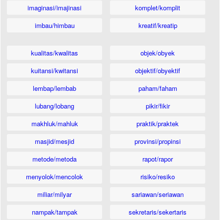
imaginasi/imajinasi
komplet/komplit
imbau/himbau
kreatif/kreatip
kualitas/kwalitas
objek/obyek
kuitansi/kwitansi
objektif/obyektif
lembap/lembab
paham/faham
lubang/lobang
pikir/fikir
makhluk/mahluk
praktik/praktek
masjid/mesjid
provinsi/propinsi
metode/metoda
rapot/rapor
menyolok/mencolok
risiko/resiko
miliar/milyar
sariawan/seriawan
nampak/tampak
sekretaris/sekertaris