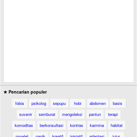
★ Pencarian populer
fobia
psikolog
sepupu
hobi
abdomen
basis
suvenir
semburat
mengoleksi
pantun
terapi
komoditas
berkonsultasi
kontras
karmina
habitat
novelet
panik
kreatif
inisiatif
adaptasi
jujur