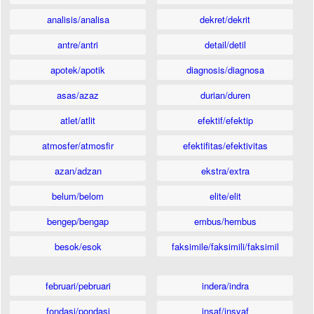
analisis/analisa
dekret/dekrit
antre/antri
detail/detil
apotek/apotik
diagnosis/diagnosa
asas/azaz
durian/duren
atlet/atlit
efektif/efektip
atmosfer/atmosfir
efektifitas/efektivitas
azan/adzan
ekstra/extra
belum/belom
elite/elit
bengep/bengap
embus/hembus
besok/esok
faksimile/faksimili/faksimil
februari/pebruari
indera/indra
fondasi/pondasi
insaf/insyaf