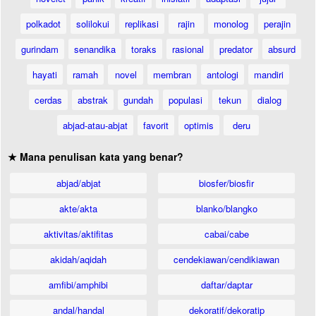
polkadot
solilokui
replikasi
rajin
monolog
perajin
gurindam
senandika
toraks
rasional
predator
absurd
hayati
ramah
novel
membran
antologi
mandiri
cerdas
abstrak
gundah
populasi
tekun
dialog
abjad-atau-abjat
favorit
optimis
deru
★ Mana penulisan kata yang benar?
abjad/abjat
biosfer/biosfir
akte/akta
blanko/blangko
aktivitas/aktifitas
cabai/cabe
akidah/aqidah
cendekiawan/cendikiawan
amfibi/amphibi
daftar/daptar
andal/handal
dekoratif/dekoratip