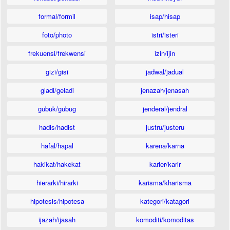
formal/formil
isap/hisap
foto/photo
istri/isteri
frekuensi/frekwensi
izin/ijin
gizi/gisi
jadwal/jadual
gladi/geladi
jenazah/jenasah
gubuk/gubug
jenderal/jendral
hadis/hadist
justru/justeru
hafal/hapal
karena/karna
hakikat/hakekat
karier/karir
hierarki/hirarki
karisma/kharisma
hipotesis/hipotesa
kategori/katagori
ijazah/ijasah
komoditi/komoditas