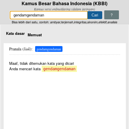
Kamus Besar Bahasa Indonesia (KBBI)
Kamus versi online/daring (dalam jaringan)
?
Bisa lebih dari satu, contoh:
ambyar,terjemah,integritas,sinonim,efektif,analisis
Kata dasar
Memuat
Pranala (
link
):
gendamgendaman
Maaf, tidak ditemukan kata yang dicari
Anda mencari kata
gendamgendaman