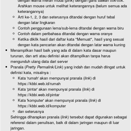
dengan warna merah muda (pink) dengan garis bawah titik-titik.
Arahkan mouse untuk melihat keterangannya (belum semua ada
keterangannya)
Arti ke-1, 2, 3 dan seterusnya ditandai dengan huruf tebal
dengan latar lingkaran
Contoh penggunaan lema/sub-lema ditandai dengan warna biru
Contoh dalam peribahasa ditandai dengan warna oranye
Ketika diklik hasil dari daftar kata "Memuat", hasil yang sesuai
dengan kata pencarian akan ditandai dengan latar warna kuning
Menampilkan hasil baik yang ada di dalam kata dasar maupun
turunan, dan arti atau definisi akan ditampilkan tanpa harus
mengunduh ulang data dari server
Pranala (
Pretty Permalink/Link
) yang indah dan mudah diingat untuk
definisi kata, misalnya :
Kata 'rumah' akan mempunyai pranala (
link
) di
https://kbbi.web.id/rumah
Kata 'pintar' akan mempunyai pranala (
link
) di
https://kbbi.web.id/pintar
Kata 'komputer' akan mempunyai pranala (
link
) di
https://kbbi.web.id/komputer
dan seterusnya
Sehingga diharapkan pranala (
link
) tersebut dapat digunakan sebagai
referensi dalam penulisan, baik di dalam jaringan maupun di luar
jaringan.