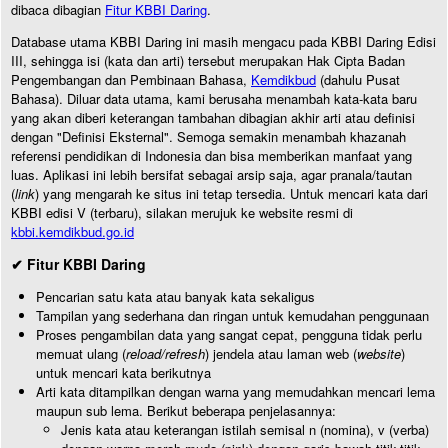
dibaca dibagian
Fitur KBBI Daring
.
Database utama KBBI Daring ini masih mengacu pada KBBI Daring Edisi
III, sehingga isi (kata dan arti) tersebut merupakan Hak Cipta Badan
Pengembangan dan Pembinaan Bahasa,
Kemdikbud
(dahulu Pusat
Bahasa). Diluar data utama, kami berusaha menambah kata-kata baru
yang akan diberi keterangan tambahan dibagian akhir arti atau definisi
dengan "Definisi Eksternal". Semoga semakin menambah khazanah
referensi pendidikan di Indonesia dan bisa memberikan manfaat yang
luas. Aplikasi ini lebih bersifat sebagai arsip saja, agar pranala/tautan
(
link
) yang mengarah ke situs ini tetap tersedia. Untuk mencari kata dari
KBBI edisi V (terbaru), silakan merujuk ke website resmi di
kbbi.kemdikbud.go.id
✔ Fitur KBBI Daring
Pencarian satu kata atau banyak kata sekaligus
Tampilan yang sederhana dan ringan untuk kemudahan penggunaan
Proses pengambilan data yang sangat cepat, pengguna tidak perlu
memuat ulang (
reload/refresh
) jendela atau laman web (
website
)
untuk mencari kata berikutnya
Arti kata ditampilkan dengan warna yang memudahkan mencari lema
maupun sub lema. Berikut beberapa penjelasannya:
Jenis kata atau keterangan istilah semisal n (nomina), v (verba)