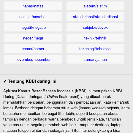
napas/nafas
sistem/sistim
nasihat/nasehat
standarisasi/standardisasi
negatif/negatip
subjek/subyek
negeri/negri
teknik/tehnik
nomor/nomer
teknologi/tehnologi
november/nopember
zaman/jaman
✔ Tentang KBBI daring ini
Aplikasi Kamus Besar Bahasa Indonesia (KBBI) ini merupakan KBBI
Daring (Dalam Jaringan /
Online
tidak resmi) yang dibuat untuk
memudahkan pencarian, penggunaan dan pembacaan arti kata (lema/sub
lema). Berbeda dengan beberapa situs web (laman/
website
) sejenis, kami
berusaha memberikan berbagai fitur lebih, seperti kecepatan akses,
tampilan dengan berbagai warna pembeda untuk jenis kata, tampilan
yang pas untuk segala perambah web baik komputer desktop, laptop
maupun telepon pintar dan sebagainya. Fitur-fitur selengkapnya bisa