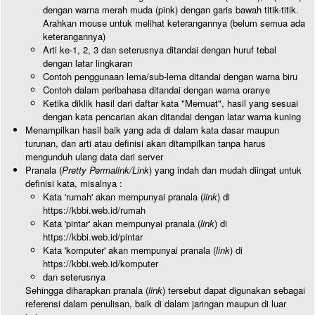
dengan warna merah muda (pink) dengan garis bawah titik-titik.
Arahkan mouse untuk melihat keterangannya (belum semua ada
keterangannya)
Arti ke-1, 2, 3 dan seterusnya ditandai dengan huruf tebal
dengan latar lingkaran
Contoh penggunaan lema/sub-lema ditandai dengan warna biru
Contoh dalam peribahasa ditandai dengan warna oranye
Ketika diklik hasil dari daftar kata "Memuat", hasil yang sesuai
dengan kata pencarian akan ditandai dengan latar warna kuning
Menampilkan hasil baik yang ada di dalam kata dasar maupun
turunan, dan arti atau definisi akan ditampilkan tanpa harus
mengunduh ulang data dari server
Pranala (
Pretty Permalink/Link
) yang indah dan mudah diingat untuk
definisi kata, misalnya :
Kata 'rumah' akan mempunyai pranala (
link
) di
https://kbbi.web.id/rumah
Kata 'pintar' akan mempunyai pranala (
link
) di
https://kbbi.web.id/pintar
Kata 'komputer' akan mempunyai pranala (
link
) di
https://kbbi.web.id/komputer
dan seterusnya
Sehingga diharapkan pranala (
link
) tersebut dapat digunakan sebagai
referensi dalam penulisan, baik di dalam jaringan maupun di luar