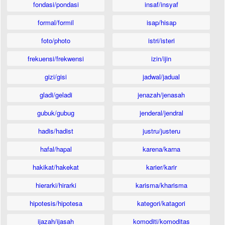
fondasi/pondasi
insaf/insyaf
formal/formil
isap/hisap
foto/photo
istri/isteri
frekuensi/frekwensi
izin/ijin
gizi/gisi
jadwal/jadual
gladi/geladi
jenazah/jenasah
gubuk/gubug
jenderal/jendral
hadis/hadist
justru/justeru
hafal/hapal
karena/karna
hakikat/hakekat
karier/karir
hierarki/hirarki
karisma/kharisma
hipotesis/hipotesa
kategori/katagori
ijazah/ijasah
komoditi/komoditas