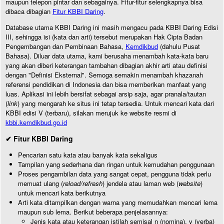
maupun telepon pintar dan sebagainya. Fitur-fitur selengkapnya bisa
dibaca dibagian
Fitur KBBI Daring
.
Database utama KBBI Daring ini masih mengacu pada KBBI Daring Edisi
III, sehingga isi (kata dan arti) tersebut merupakan Hak Cipta Badan
Pengembangan dan Pembinaan Bahasa,
Kemdikbud
(dahulu Pusat
Bahasa). Diluar data utama, kami berusaha menambah kata-kata baru
yang akan diberi keterangan tambahan dibagian akhir arti atau definisi
dengan "Definisi Eksternal". Semoga semakin menambah khazanah
referensi pendidikan di Indonesia dan bisa memberikan manfaat yang
luas. Aplikasi ini lebih bersifat sebagai arsip saja, agar pranala/tautan
(
link
) yang mengarah ke situs ini tetap tersedia. Untuk mencari kata dari
KBBI edisi V (terbaru), silakan merujuk ke website resmi di
kbbi.kemdikbud.go.id
✔ Fitur KBBI Daring
Pencarian satu kata atau banyak kata sekaligus
Tampilan yang sederhana dan ringan untuk kemudahan penggunaan
Proses pengambilan data yang sangat cepat, pengguna tidak perlu
memuat ulang (
reload/refresh
) jendela atau laman web (
website
)
untuk mencari kata berikutnya
Arti kata ditampilkan dengan warna yang memudahkan mencari lema
maupun sub lema. Berikut beberapa penjelasannya:
Jenis kata atau keterangan istilah semisal n (nomina), v (verba)