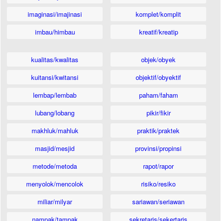
imaginasi/imajinasi
komplet/komplit
imbau/himbau
kreatif/kreatip
kualitas/kwalitas
objek/obyek
kuitansi/kwitansi
objektif/obyektif
lembap/lembab
paham/faham
lubang/lobang
pikir/fikir
makhluk/mahluk
praktik/praktek
masjid/mesjid
provinsi/propinsi
metode/metoda
rapot/rapor
menyolok/mencolok
risiko/resiko
miliar/milyar
sariawan/seriawan
nampak/tampak
sekretaris/sekertaris