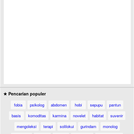
★ Pencarian populer
fobia
psikolog
abdomen
hobi
sepupu
pantun
basis
komoditas
karmina
novelet
habitat
suvenir
mengoleksi
terapi
solilokui
gurindam
monolog