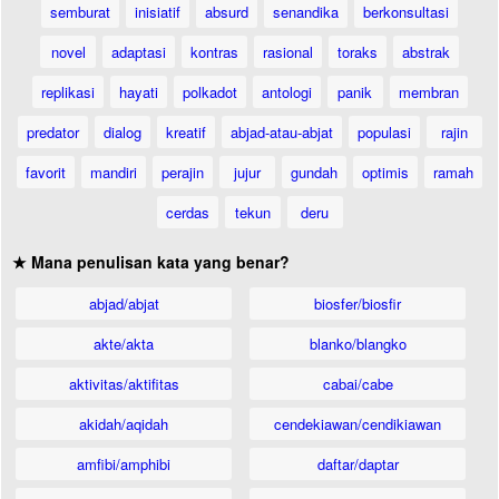
semburat
inisiatif
absurd
senandika
berkonsultasi
novel
adaptasi
kontras
rasional
toraks
abstrak
replikasi
hayati
polkadot
antologi
panik
membran
predator
dialog
kreatif
abjad-atau-abjat
populasi
rajin
favorit
mandiri
perajin
jujur
gundah
optimis
ramah
cerdas
tekun
deru
★ Mana penulisan kata yang benar?
abjad/abjat
biosfer/biosfir
akte/akta
blanko/blangko
aktivitas/aktifitas
cabai/cabe
akidah/aqidah
cendekiawan/cendikiawan
amfibi/amphibi
daftar/daptar