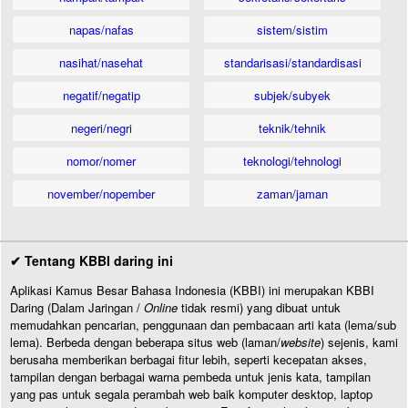
napas/nafas
sistem/sistim
nasihat/nasehat
standarisasi/standardisasi
negatif/negatip
subjek/subyek
negeri/negri
teknik/tehnik
nomor/nomer
teknologi/tehnologi
november/nopember
zaman/jaman
✔ Tentang KBBI daring ini
Aplikasi Kamus Besar Bahasa Indonesia (KBBI) ini merupakan KBBI
Daring (Dalam Jaringan /
Online
tidak resmi) yang dibuat untuk
memudahkan pencarian, penggunaan dan pembacaan arti kata (lema/sub
lema). Berbeda dengan beberapa situs web (laman/
website
) sejenis, kami
berusaha memberikan berbagai fitur lebih, seperti kecepatan akses,
tampilan dengan berbagai warna pembeda untuk jenis kata, tampilan
yang pas untuk segala perambah web baik komputer desktop, laptop