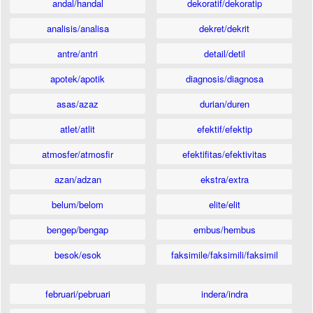
andal/handal
dekoratif/dekoratip
analisis/analisa
dekret/dekrit
antre/antri
detail/detil
apotek/apotik
diagnosis/diagnosa
asas/azaz
durian/duren
atlet/atlit
efektif/efektip
atmosfer/atmosfir
efektifitas/efektivitas
azan/adzan
ekstra/extra
belum/belom
elite/elit
bengep/bengap
embus/hembus
besok/esok
faksimile/faksimili/faksimil
februari/pebruari
indera/indra