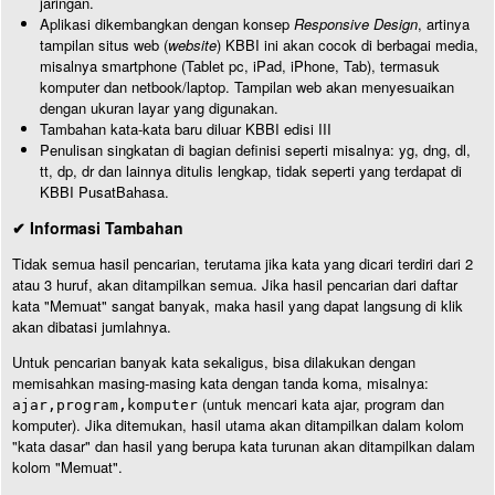
jaringan.
Aplikasi dikembangkan dengan konsep
Responsive Design
, artinya
tampilan situs web (
website
) KBBI ini akan cocok di berbagai media,
misalnya smartphone (Tablet pc, iPad, iPhone, Tab), termasuk
komputer dan netbook/laptop. Tampilan web akan menyesuaikan
dengan ukuran layar yang digunakan.
Tambahan kata-kata baru diluar KBBI edisi III
Penulisan singkatan di bagian definisi seperti misalnya: yg, dng, dl,
tt, dp, dr dan lainnya ditulis lengkap, tidak seperti yang terdapat di
KBBI PusatBahasa.
✔ Informasi Tambahan
Tidak semua hasil pencarian, terutama jika kata yang dicari terdiri dari 2
atau 3 huruf, akan ditampilkan semua. Jika hasil pencarian dari daftar
kata "Memuat" sangat banyak, maka hasil yang dapat langsung di klik
akan dibatasi jumlahnya.
Untuk pencarian banyak kata sekaligus, bisa dilakukan dengan
memisahkan masing-masing kata dengan tanda koma, misalnya:
(untuk mencari kata ajar, program dan
ajar,program,komputer
komputer). Jika ditemukan, hasil utama akan ditampilkan dalam kolom
"kata dasar" dan hasil yang berupa kata turunan akan ditampilkan dalam
kolom "Memuat".