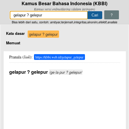
Kamus Besar Bahasa Indonesia (KBBI)
Kamus versi online/daring (dalam jaringan)
?
Bisa lebih dari satu, contoh:
ambyar,terjemah,integritas,sinonim,efektif,analisis
Kata dasar
gelapur ? gelepur
Memuat
Pranala (
link
):
https://kbbi.web.id/gelapur_gelepur
gelapur ? gelepur
/ge·la·pur ? gelepur/