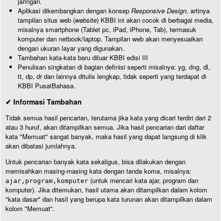
jaringan.
Aplikasi dikembangkan dengan konsep
Responsive Design
, artinya
tampilan situs web (
website
) KBBI ini akan cocok di berbagai media,
misalnya smartphone (Tablet pc, iPad, iPhone, Tab), termasuk
komputer dan netbook/laptop. Tampilan web akan menyesuaikan
dengan ukuran layar yang digunakan.
Tambahan kata-kata baru diluar KBBI edisi III
Penulisan singkatan di bagian definisi seperti misalnya: yg, dng, dl,
tt, dp, dr dan lainnya ditulis lengkap, tidak seperti yang terdapat di
KBBI PusatBahasa.
✔ Informasi Tambahan
Tidak semua hasil pencarian, terutama jika kata yang dicari terdiri dari 2
atau 3 huruf, akan ditampilkan semua. Jika hasil pencarian dari daftar
kata "Memuat" sangat banyak, maka hasil yang dapat langsung di klik
akan dibatasi jumlahnya.
Untuk pencarian banyak kata sekaligus, bisa dilakukan dengan
memisahkan masing-masing kata dengan tanda koma, misalnya:
(untuk mencari kata ajar, program dan
ajar,program,komputer
komputer). Jika ditemukan, hasil utama akan ditampilkan dalam kolom
"kata dasar" dan hasil yang berupa kata turunan akan ditampilkan dalam
kolom "Memuat".