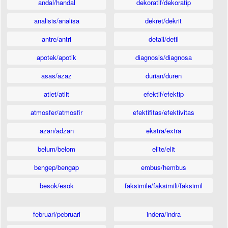
andal/handal
dekoratif/dekoratip
analisis/analisa
dekret/dekrit
antre/antri
detail/detil
apotek/apotik
diagnosis/diagnosa
asas/azaz
durian/duren
atlet/atlit
efektif/efektip
atmosfer/atmosfir
efektifitas/efektivitas
azan/adzan
ekstra/extra
belum/belom
elite/elit
bengep/bengap
embus/hembus
besok/esok
faksimile/faksimili/faksimil
februari/pebruari
indera/indra