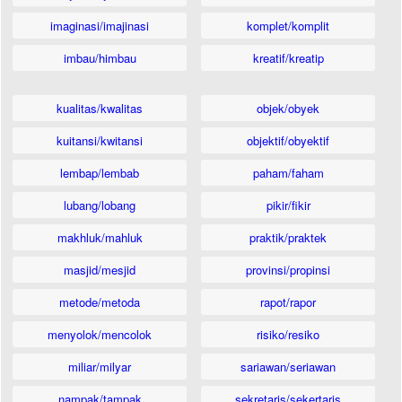
imaginasi/imajinasi
komplet/komplit
imbau/himbau
kreatif/kreatip
kualitas/kwalitas
objek/obyek
kuitansi/kwitansi
objektif/obyektif
lembap/lembab
paham/faham
lubang/lobang
pikir/fikir
makhluk/mahluk
praktik/praktek
masjid/mesjid
provinsi/propinsi
metode/metoda
rapot/rapor
menyolok/mencolok
risiko/resiko
miliar/milyar
sariawan/seriawan
nampak/tampak
sekretaris/sekertaris