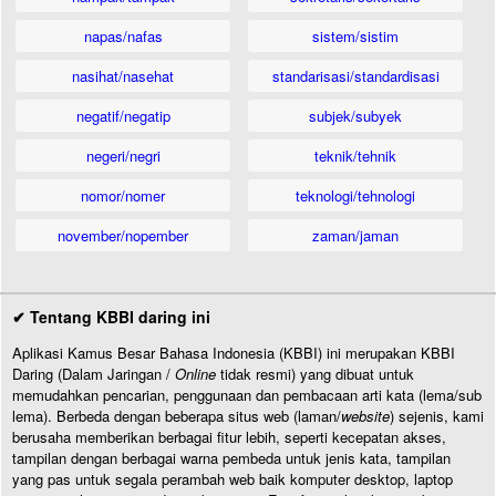
napas/nafas
sistem/sistim
nasihat/nasehat
standarisasi/standardisasi
negatif/negatip
subjek/subyek
negeri/negri
teknik/tehnik
nomor/nomer
teknologi/tehnologi
november/nopember
zaman/jaman
✔ Tentang KBBI daring ini
Aplikasi Kamus Besar Bahasa Indonesia (KBBI) ini merupakan KBBI
Daring (Dalam Jaringan /
Online
tidak resmi) yang dibuat untuk
memudahkan pencarian, penggunaan dan pembacaan arti kata (lema/sub
lema). Berbeda dengan beberapa situs web (laman/
website
) sejenis, kami
berusaha memberikan berbagai fitur lebih, seperti kecepatan akses,
tampilan dengan berbagai warna pembeda untuk jenis kata, tampilan
yang pas untuk segala perambah web baik komputer desktop, laptop