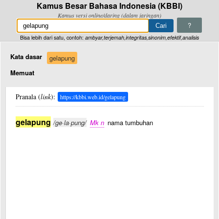
Kamus Besar Bahasa Indonesia (KBBI)
Kamus versi online/daring (dalam jaringan)
?
Bisa lebih dari satu, contoh:
ambyar,terjemah,integritas,sinonim,efektif,analisis
Kata dasar
gelapung
Memuat
Pranala (
link
):
https://kbbi.web.id/gelapung
gelapung
/ge·la·pung/
Mk n
nama tumbuhan