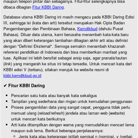
maupun telepon pintar dan sebagainya. Fitur-fitur selengkapnya bisa
dibaca dibagian
Fitur KBBI Daring
.
Database utama KBBI Daring ini masih mengacu pada KBBI Daring Edisi
III, sehingga isi (kata dan arti) tersebut merupakan Hak Cipta Badan
Pengembangan dan Pembinaan Bahasa,
Kemdikbud
(dahulu Pusat
Bahasa). Diluar data utama, kami berusaha menambah kata-kata baru
yang akan diberi keterangan tambahan dibagian akhir arti atau definisi
dengan "Definisi Eksternal". Semoga semakin menambah khazanah
referensi pendidikan di Indonesia dan bisa memberikan manfaat yang
luas. Aplikasi ini lebih bersifat sebagai arsip saja, agar pranala/tautan
(
link
) yang mengarah ke situs ini tetap tersedia. Untuk mencari kata dari
KBBI edisi V (terbaru), silakan merujuk ke website resmi di
kbbi.kemdikbud.go.id
✔ Fitur KBBI Daring
Pencarian satu kata atau banyak kata sekaligus
Tampilan yang sederhana dan ringan untuk kemudahan penggunaan
Proses pengambilan data yang sangat cepat, pengguna tidak perlu
memuat ulang (
reload/refresh
) jendela atau laman web (
website
)
untuk mencari kata berikutnya
Arti kata ditampilkan dengan warna yang memudahkan mencari lema
maupun sub lema. Berikut beberapa penjelasannya:
Jenis kata atau keterangan istilah semisal n (nomina), v (verba)