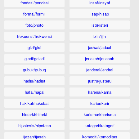
fondasi/pondasi
insaf/insyaf
formal/formil
isap/hisap
foto/photo
istri/isteri
frekuensi/frekwensi
izin/ijin
gizi/gisi
jadwal/jadual
gladi/geladi
jenazah/jenasah
gubuk/gubug
jenderal/jendral
hadis/hadist
justru/justeru
hafal/hapal
karena/karna
hakikat/hakekat
karier/karir
hierarki/hirarki
karisma/kharisma
hipotesis/hipotesa
kategori/katagori
ijazah/ijasah
komoditi/komoditas