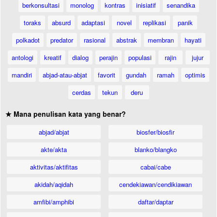
berkonsultasi
monolog
kontras
inisiatif
senandika
toraks
absurd
adaptasi
novel
replikasi
panik
polkadot
predator
rasional
abstrak
membran
hayati
antologi
kreatif
dialog
perajin
populasi
rajin
jujur
mandiri
abjad-atau-abjat
favorit
gundah
ramah
optimis
cerdas
tekun
deru
★ Mana penulisan kata yang benar?
abjad/abjat
biosfer/biosfir
akte/akta
blanko/blangko
aktivitas/aktifitas
cabai/cabe
akidah/aqidah
cendekiawan/cendikiawan
amfibi/amphibi
daftar/daptar