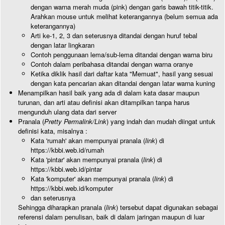
dengan warna merah muda (pink) dengan garis bawah titik-titik.
Arahkan mouse untuk melihat keterangannya (belum semua ada
keterangannya)
Arti ke-1, 2, 3 dan seterusnya ditandai dengan huruf tebal
dengan latar lingkaran
Contoh penggunaan lema/sub-lema ditandai dengan warna biru
Contoh dalam peribahasa ditandai dengan warna oranye
Ketika diklik hasil dari daftar kata "Memuat", hasil yang sesuai
dengan kata pencarian akan ditandai dengan latar warna kuning
Menampilkan hasil baik yang ada di dalam kata dasar maupun
turunan, dan arti atau definisi akan ditampilkan tanpa harus
mengunduh ulang data dari server
Pranala (
Pretty Permalink/Link
) yang indah dan mudah diingat untuk
definisi kata, misalnya :
Kata 'rumah' akan mempunyai pranala (
link
) di
https://kbbi.web.id/rumah
Kata 'pintar' akan mempunyai pranala (
link
) di
https://kbbi.web.id/pintar
Kata 'komputer' akan mempunyai pranala (
link
) di
https://kbbi.web.id/komputer
dan seterusnya
Sehingga diharapkan pranala (
link
) tersebut dapat digunakan sebagai
referensi dalam penulisan, baik di dalam jaringan maupun di luar