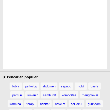
★ Pencarian populer
fobia
psikolog
abdomen
sepupu
hobi
basis
pantun
suvenir
semburat
komoditas
mengoleksi
karmina
terapi
habitat
novelet
solilokui
gurindam