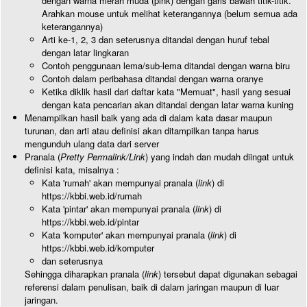
dengan warna merah muda (pink) dengan garis bawah titik-titik.
Arahkan mouse untuk melihat keterangannya (belum semua ada
keterangannya)
Arti ke-1, 2, 3 dan seterusnya ditandai dengan huruf tebal
dengan latar lingkaran
Contoh penggunaan lema/sub-lema ditandai dengan warna biru
Contoh dalam peribahasa ditandai dengan warna oranye
Ketika diklik hasil dari daftar kata "Memuat", hasil yang sesuai
dengan kata pencarian akan ditandai dengan latar warna kuning
Menampilkan hasil baik yang ada di dalam kata dasar maupun
turunan, dan arti atau definisi akan ditampilkan tanpa harus
mengunduh ulang data dari server
Pranala (
Pretty Permalink/Link
) yang indah dan mudah diingat untuk
definisi kata, misalnya :
Kata 'rumah' akan mempunyai pranala (
link
) di
https://kbbi.web.id/rumah
Kata 'pintar' akan mempunyai pranala (
link
) di
https://kbbi.web.id/pintar
Kata 'komputer' akan mempunyai pranala (
link
) di
https://kbbi.web.id/komputer
dan seterusnya
Sehingga diharapkan pranala (
link
) tersebut dapat digunakan sebagai
referensi dalam penulisan, baik di dalam jaringan maupun di luar
jaringan.