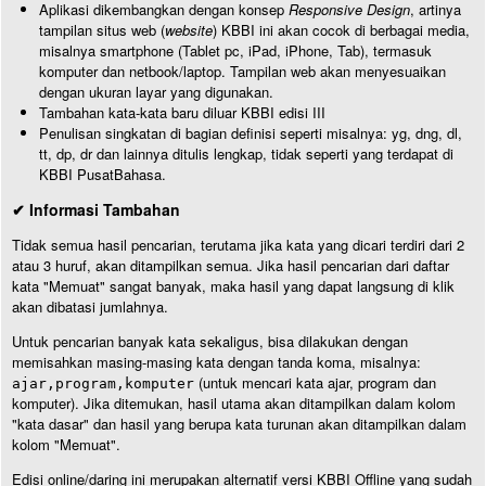
Aplikasi dikembangkan dengan konsep
Responsive Design
, artinya
tampilan situs web (
website
) KBBI ini akan cocok di berbagai media,
misalnya smartphone (Tablet pc, iPad, iPhone, Tab), termasuk
komputer dan netbook/laptop. Tampilan web akan menyesuaikan
dengan ukuran layar yang digunakan.
Tambahan kata-kata baru diluar KBBI edisi III
Penulisan singkatan di bagian definisi seperti misalnya: yg, dng, dl,
tt, dp, dr dan lainnya ditulis lengkap, tidak seperti yang terdapat di
KBBI PusatBahasa.
✔ Informasi Tambahan
Tidak semua hasil pencarian, terutama jika kata yang dicari terdiri dari 2
atau 3 huruf, akan ditampilkan semua. Jika hasil pencarian dari daftar
kata "Memuat" sangat banyak, maka hasil yang dapat langsung di klik
akan dibatasi jumlahnya.
Untuk pencarian banyak kata sekaligus, bisa dilakukan dengan
memisahkan masing-masing kata dengan tanda koma, misalnya:
(untuk mencari kata ajar, program dan
ajar,program,komputer
komputer). Jika ditemukan, hasil utama akan ditampilkan dalam kolom
"kata dasar" dan hasil yang berupa kata turunan akan ditampilkan dalam
kolom "Memuat".
Edisi online/daring ini merupakan alternatif versi KBBI Offline yang sudah