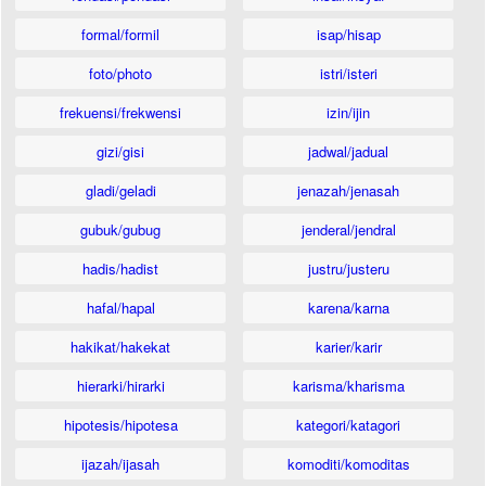
formal/formil
isap/hisap
foto/photo
istri/isteri
frekuensi/frekwensi
izin/ijin
gizi/gisi
jadwal/jadual
gladi/geladi
jenazah/jenasah
gubuk/gubug
jenderal/jendral
hadis/hadist
justru/justeru
hafal/hapal
karena/karna
hakikat/hakekat
karier/karir
hierarki/hirarki
karisma/kharisma
hipotesis/hipotesa
kategori/katagori
ijazah/ijasah
komoditi/komoditas