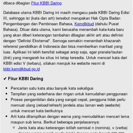
dibaca dibagian
Fitur KBBI Daring
.
Database utama KBBI Daring ini masih mengacu pada KBBI Daring Edisi
III, sehingga isi (kata dan arti) tersebut merupakan Hak Cipta Badan
Pengembangan dan Pembinaan Bahasa,
Kemdikbud
(dahulu Pusat
Bahasa). Diluar data utama, kami berusaha menambah kata-kata baru
yang akan diberi keterangan tambahan dibagian akhir arti atau definisi
dengan "Definisi Eksternal". Semoga semakin menambah khazanah
referensi pendidikan di Indonesia dan bisa memberikan manfaat yang
luas. Aplikasi ini lebih bersifat sebagai arsip saja, agar pranala/tautan
(
link
) yang mengarah ke situs ini tetap tersedia. Untuk mencari kata dari
KBBI edisi V (terbaru), silakan merujuk ke website resmi di
kbbi.kemdikbud.go.id
✔ Fitur KBBI Daring
Pencarian satu kata atau banyak kata sekaligus
Tampilan yang sederhana dan ringan untuk kemudahan penggunaan
Proses pengambilan data yang sangat cepat, pengguna tidak perlu
memuat ulang (
reload/refresh
) jendela atau laman web (
website
)
untuk mencari kata berikutnya
Arti kata ditampilkan dengan warna yang memudahkan mencari lema
maupun sub lema. Berikut beberapa penjelasannya:
Jenis kata atau keterangan istilah semisal n (nomina), v (verba)