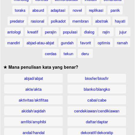
toraks
absurd
adaptasi
novel
replikasi
panik
predator
rasional
polkadot
membran
abstrak
hayati
antologi
kreatif
perajin
populasi
dialog
rajin
jujur
mandiri
abjad-atau-abjat
gundah
favorit
optimis
ramah
cerdas
tekun
deru
★ Mana penulisan kata yang benar?
abjad/abjat
biosfer/biosfir
akte/akta
blanko/blangko
aktivitas/aktifitas
cabai/cabe
akidah/aqidah
cendekiawan/cendikiawan
amfibi/amphibi
daftar/daptar
andal/handal
dekoratif/dekoratip