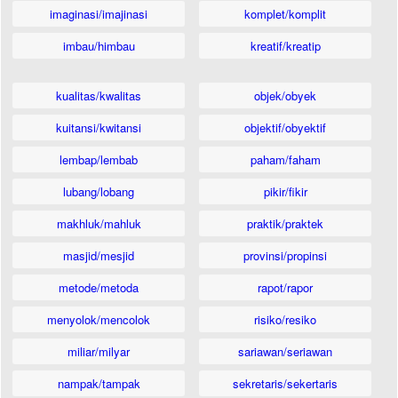
imaginasi/imajinasi
komplet/komplit
imbau/himbau
kreatif/kreatip
kualitas/kwalitas
objek/obyek
kuitansi/kwitansi
objektif/obyektif
lembap/lembab
paham/faham
lubang/lobang
pikir/fikir
makhluk/mahluk
praktik/praktek
masjid/mesjid
provinsi/propinsi
metode/metoda
rapot/rapor
menyolok/mencolok
risiko/resiko
miliar/milyar
sariawan/seriawan
nampak/tampak
sekretaris/sekertaris