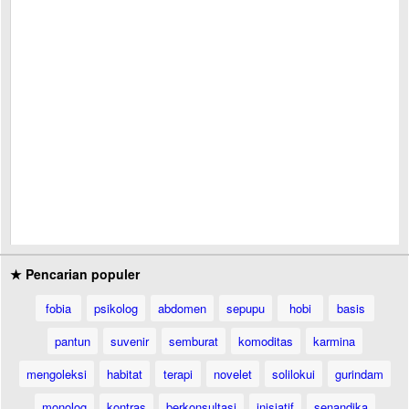
★ Pencarian populer
fobia
psikolog
abdomen
sepupu
hobi
basis
pantun
suvenir
semburat
komoditas
karmina
mengoleksi
habitat
terapi
novelet
solilokui
gurindam
monolog
kontras
berkonsultasi
inisiatif
senandika