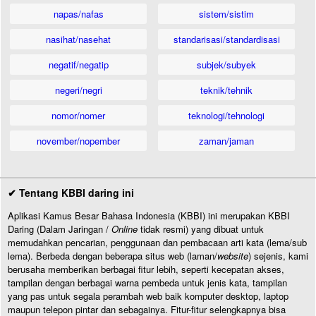
napas/nafas
sistem/sistim
nasihat/nasehat
standarisasi/standardisasi
negatif/negatip
subjek/subyek
negeri/negri
teknik/tehnik
nomor/nomer
teknologi/tehnologi
november/nopember
zaman/jaman
✔ Tentang KBBI daring ini
Aplikasi Kamus Besar Bahasa Indonesia (KBBI) ini merupakan KBBI
Daring (Dalam Jaringan /
Online
tidak resmi) yang dibuat untuk
memudahkan pencarian, penggunaan dan pembacaan arti kata (lema/sub
lema). Berbeda dengan beberapa situs web (laman/
website
) sejenis, kami
berusaha memberikan berbagai fitur lebih, seperti kecepatan akses,
tampilan dengan berbagai warna pembeda untuk jenis kata, tampilan
yang pas untuk segala perambah web baik komputer desktop, laptop
maupun telepon pintar dan sebagainya. Fitur-fitur selengkapnya bisa