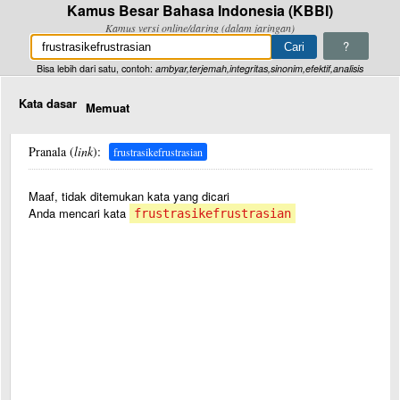
Kamus Besar Bahasa Indonesia (KBBI)
Kamus versi online/daring (dalam jaringan)
?
Bisa lebih dari satu, contoh:
ambyar,terjemah,integritas,sinonim,efektif,analisis
Kata dasar
Memuat
Pranala (
link
):
frustrasikefrustrasian
Maaf, tidak ditemukan kata yang dicari
Anda mencari kata
frustrasikefrustrasian