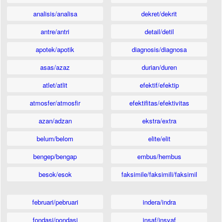
analisis/analisa
dekret/dekrit
antre/antri
detail/detil
apotek/apotik
diagnosis/diagnosa
asas/azaz
durian/duren
atlet/atlit
efektif/efektip
atmosfer/atmosfir
efektifitas/efektivitas
azan/adzan
ekstra/extra
belum/belom
elite/elit
bengep/bengap
embus/hembus
besok/esok
faksimile/faksimili/faksimil
februari/pebruari
indera/indra
fondasi/pondasi
insaf/insyaf