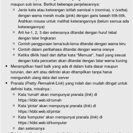
maupun sub lema. Berikut beberapa penjelasannya:
Jenis kata atau keterangan istilah semisal n (nomina), v (verba)
dengan warna merah muda (pink) dengan garis bawah titik-titik.
Arahkan mouse untuk melihat keterangannya (belum semua ada
keterangannya)
Arti ke-1, 2, 3 dan seterusnya ditandai dengan huruf tebal
dengan latar lingkaran
Contoh penggunaan lema/sub-lema ditandai dengan warna biru
Contoh dalam peribahasa ditandai dengan warna oranye
Ketika diklik hasil dari daftar kata "Memuat", hasil yang sesuai
dengan kata pencarian akan ditandai dengan latar warna kuning
Menampilkan hasil baik yang ada di dalam kata dasar maupun
turunan, dan arti atau definisi akan ditampilkan tanpa harus
mengunduh ulang data dari server
Pranala (
Pretty Permalink/Link
) yang indah dan mudah diingat untuk
definisi kata, misalnya :
Kata 'rumah' akan mempunyai pranala (
link
) di
https://kbbi.web.id/rumah
Kata 'pintar' akan mempunyai pranala (
link
) di
https://kbbi.web.id/pintar
Kata 'komputer' akan mempunyai pranala (
link
) di
https://kbbi.web.id/komputer
dan seterusnya