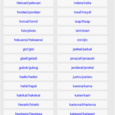
februari/pebruari
indera/indra
fondasi/pondasi
insaf/insyaf
formal/formil
isap/hisap
foto/photo
istri/isteri
frekuensi/frekwensi
izin/ijin
gizi/gisi
jadwal/jadual
gladi/geladi
jenazah/jenasah
gubuk/gubug
jenderal/jendral
hadis/hadist
justru/justeru
hafal/hapal
karena/karna
hakikat/hakekat
karier/karir
hierarki/hirarki
karisma/kharisma
hipotesis/hipotesa
kategori/katagori