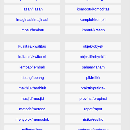
ijazah/ijasah
komoditi/komoditas
imaginasi/imajinasi
komplet/komplit
imbau/himbau
kreatif/kreatip
kualitas/kwalitas
objek/obyek
kuitansi/kwitansi
objektif/obyektif
lembap/lembab
paham/faham
lubang/lobang
pikir/fikir
makhluk/mahluk
praktik/praktek
masjid/mesjid
provinsi/propinsi
metode/metoda
rapot/rapor
menyolok/mencolok
risiko/resiko
miliar/milyar
sariawan/seriawan