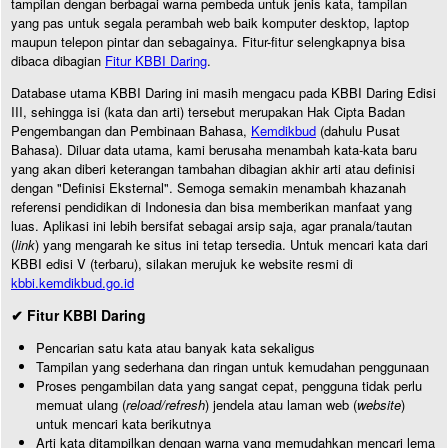
tampilan dengan berbagai warna pembeda untuk jenis kata, tampilan
yang pas untuk segala perambah web baik komputer desktop, laptop
maupun telepon pintar dan sebagainya. Fitur-fitur selengkapnya bisa
dibaca dibagian
Fitur KBBI Daring
.
Database utama KBBI Daring ini masih mengacu pada KBBI Daring Edisi
III, sehingga isi (kata dan arti) tersebut merupakan Hak Cipta Badan
Pengembangan dan Pembinaan Bahasa,
Kemdikbud
(dahulu Pusat
Bahasa). Diluar data utama, kami berusaha menambah kata-kata baru
yang akan diberi keterangan tambahan dibagian akhir arti atau definisi
dengan "Definisi Eksternal". Semoga semakin menambah khazanah
referensi pendidikan di Indonesia dan bisa memberikan manfaat yang
luas. Aplikasi ini lebih bersifat sebagai arsip saja, agar pranala/tautan
(
link
) yang mengarah ke situs ini tetap tersedia. Untuk mencari kata dari
KBBI edisi V (terbaru), silakan merujuk ke website resmi di
kbbi.kemdikbud.go.id
✔ Fitur KBBI Daring
Pencarian satu kata atau banyak kata sekaligus
Tampilan yang sederhana dan ringan untuk kemudahan penggunaan
Proses pengambilan data yang sangat cepat, pengguna tidak perlu
memuat ulang (
reload/refresh
) jendela atau laman web (
website
)
untuk mencari kata berikutnya
Arti kata ditampilkan dengan warna yang memudahkan mencari lema