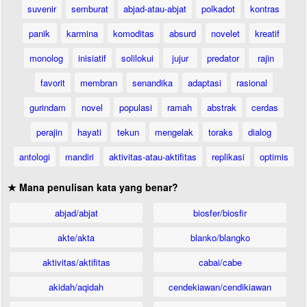
suvenir
semburat
abjad-atau-abjat
polkadot
kontras
panik
karmina
komoditas
absurd
novelet
kreatif
monolog
inisiatif
solilokui
jujur
predator
rajin
favorit
membran
senandika
adaptasi
rasional
gurindam
novel
populasi
ramah
abstrak
cerdas
perajin
hayati
tekun
mengelak
toraks
dialog
antologi
mandiri
aktivitas-atau-aktifitas
replikasi
optimis
★ Mana penulisan kata yang benar?
abjad/abjat
biosfer/biosfir
akte/akta
blanko/blangko
aktivitas/aktifitas
cabai/cabe
akidah/aqidah
cendekiawan/cendikiawan