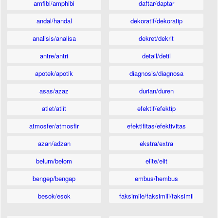
amfibi/amphibi
daftar/daptar
andal/handal
dekoratif/dekoratip
analisis/analisa
dekret/dekrit
antre/antri
detail/detil
apotek/apotik
diagnosis/diagnosa
asas/azaz
durian/duren
atlet/atlit
efektif/efektip
atmosfer/atmosfir
efektifitas/efektivitas
azan/adzan
ekstra/extra
belum/belom
elite/elit
bengep/bengap
embus/hembus
besok/esok
faksimile/faksimili/faksimil