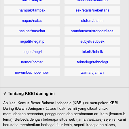
nampak/tampak
sekretaris/sekertaris
napas/nafas
sistem/sistim
nasihat/nasehat
standarisasi/standardisasi
negatif/negatip
subjek/subyek
negeri/negri
teknik/tehnik
nomor/nomer
teknologi/tehnologi
november/nopember
zaman/jaman
✔ Tentang KBBI daring ini
Aplikasi Kamus Besar Bahasa Indonesia (KBBI) ini merupakan KBBI
Daring (Dalam Jaringan /
Online
tidak resmi) yang dibuat untuk
memudahkan pencarian, penggunaan dan pembacaan arti kata (lema/sub
lema). Berbeda dengan beberapa situs web (laman/
website
) sejenis, kami
berusaha memberikan berbagai fitur lebih, seperti kecepatan akses,