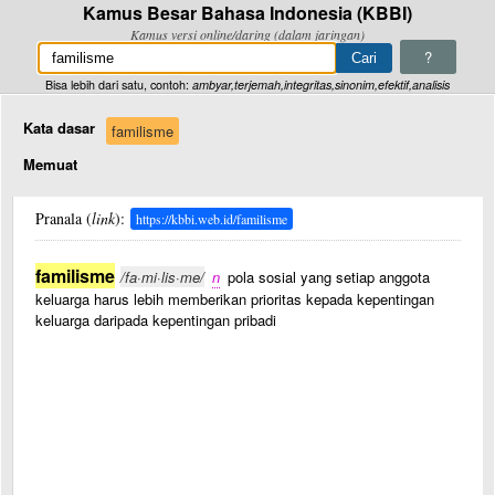
Kamus Besar Bahasa Indonesia (KBBI)
Kamus versi online/daring (dalam jaringan)
?
Bisa lebih dari satu, contoh:
ambyar,terjemah,integritas,sinonim,efektif,analisis
Kata dasar
familisme
Memuat
Pranala (
link
):
https://kbbi.web.id/familisme
familisme
/fa·mi·lis·me/
n
pola sosial yang setiap anggota
keluarga harus lebih memberikan prioritas kepada kepentingan
keluarga daripada kepentingan pribadi