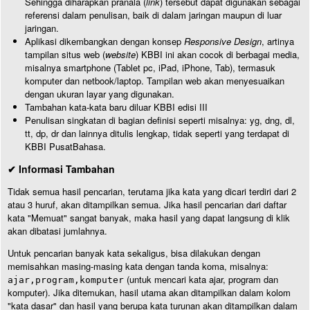
Sehingga diharapkan pranala (
link
) tersebut dapat digunakan sebagai
referensi dalam penulisan, baik di dalam jaringan maupun di luar
jaringan.
Aplikasi dikembangkan dengan konsep
Responsive Design
, artinya
tampilan situs web (
website
) KBBI ini akan cocok di berbagai media,
misalnya smartphone (Tablet pc, iPad, iPhone, Tab), termasuk
komputer dan netbook/laptop. Tampilan web akan menyesuaikan
dengan ukuran layar yang digunakan.
Tambahan kata-kata baru diluar KBBI edisi III
Penulisan singkatan di bagian definisi seperti misalnya: yg, dng, dl,
tt, dp, dr dan lainnya ditulis lengkap, tidak seperti yang terdapat di
KBBI PusatBahasa.
✔ Informasi Tambahan
Tidak semua hasil pencarian, terutama jika kata yang dicari terdiri dari 2
atau 3 huruf, akan ditampilkan semua. Jika hasil pencarian dari daftar
kata "Memuat" sangat banyak, maka hasil yang dapat langsung di klik
akan dibatasi jumlahnya.
Untuk pencarian banyak kata sekaligus, bisa dilakukan dengan
memisahkan masing-masing kata dengan tanda koma, misalnya:
(untuk mencari kata ajar, program dan
ajar,program,komputer
komputer). Jika ditemukan, hasil utama akan ditampilkan dalam kolom
"kata dasar" dan hasil yang berupa kata turunan akan ditampilkan dalam