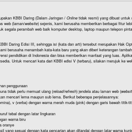
rupakan KBBI Daring (Dalam Jaringan /
Online
tidak resmi) yang dibuat unt
us web (laman/
website
) sejenis, kami berusaha memberikan berbagai fitur leb
uk segala perambah web baik komputer desktop, laptop maupun telepon pintar 
BI Daring Edisi III, sehingga isi (kata dan arti) tersebut merupakan Hak
ami berusaha menambah kata-kata baru yang akan diberi keterangan tambahan d
 pendidikan di Indonesia dan bisa memberikan manfaat yang luas. Aplikasi i
rsedia. Untuk mencari kata dari KBBI edisi V (terbaru), silakan merujuk ke we
ahan penggunaan
una tidak perlu memuat ulang (
reload/refresh
) jendela atau laman web (
websi
kan mencari lema maupun sub lema. Berikut beberapa penjelasannya:
nomina), v (verba) dengan warna merah muda (pink) dengan garis bawah titik-
uruf tebal dengan latar lingkaran
gan warna biru
a oranye
hasil yang sesuai dengan kata pencarian akan ditandai dengan latar warna kuni