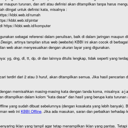
r maupun turunan, dan arti atau definisi akan ditampilkan tanpa harus mengu
h diingat untuk definisi kata, misalnya :
 https://kbbi.web.id/rumah
https://kbbi.web.id/pintar
 di https://kbbi.web.id/komputer
igunakan sebagai referensi dalam penulisan, baik di dalam jaringan maupun di 
 Design
, artinya tampilan situs web (
website
) KBBI ini akan cocok di berbaga
ilan web akan menyesuaikan dengan ukuran layar yang digunakan.
nya: yg, dng, dl, tt, dp, dr dan lainnya ditulis lengkap, tidak seperti yang te
cari terdiri dari 2 atau 3 huruf, akan ditampilkan semua. Jika hasil pencarian
an dengan memisahkan masing-masing kata dengan tanda koma, misalnya:
aj
an ditampilkan dalam kolom "kata dasar" dan hasil yang berupa kata turuna
I Offline yang sudah dibuat sebelumnya (dengan kosakata yang lebih banyak). 
aman web ini
KBBI Offline
. Jika ada masukan, saran dan perbaikan terhadap kb
nyaring iklan yang tampil agar tetap menampilkan iklan yang pantas. Tetapi j