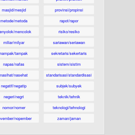
masjid/mesjid
provinsi/propinsi
metode/metoda
rapot/rapor
enyolok/mencolok
risiko/resiko
miliar/milyar
sariawan/seriawan
nampak/tampak
sekretaris/sekertaris
napas/nafas
sistem/sistim
nasihat/nasehat
standarisasi/standardisasi
negatif/negatip
subjek/subyek
negeri/negri
teknik/tehnik
nomor/nomer
teknologi/tehnologi
ovember/nopember
zaman/jaman