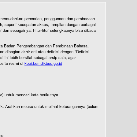
uk memudahkan pencarian, penggunaan dan pembacaan
ih, seperti kecepatan akses, tampilan dengan berbagai
dan sebagainya. Fitur-fitur selengkapnya bisa dibaca
 Cipta Badan Pengembangan dan Pembinaan Bahasa,
ibagian akhir arti atau definisi dengan "Definisi
ni lebih bersifat sebagai arsip saja, agar
bsite resmi di
kbbi.kemdikbud.go.id
te
) untuk mencari kata berikutnya
titik. Arahkan mouse untuk melihat keterangannya (belum
ng