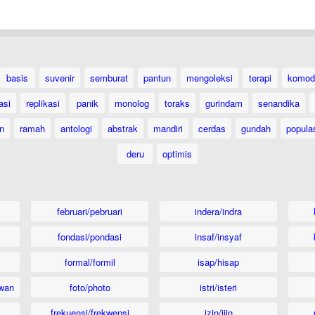
basis
suvenir
semburat
pantun
mengoleksi
terapi
komod
asi
replikasi
panik
monolog
toraks
gurindam
senandika
n
ramah
antologi
abstrak
mandiri
cerdas
gundah
popula
deru
optimis
februari/pebruari
indera/indra
fondasi/pondasi
insaf/insyaf
formal/formil
isap/hisap
wan
foto/photo
istri/isteri
frekuensi/frekwensi
izin/ijin