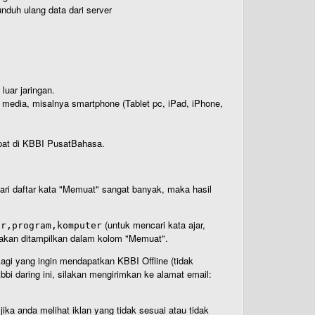
nduh ulang data dari server
luar jaringan.
i media, misalnya smartphone (Tablet pc, iPad, iPhone,
rdapat di KBBI PusatBahasa.
 dari daftar kata "Memuat" sangat banyak, maka hasil
(untuk mencari kata ajar,
ar,program,komputer
n akan ditampilkan dalam kolom "Memuat".
Bagi yang ingin mendapatkan KBBI Offline (tidak
bi daring ini, silakan mengirimkan ke alamat email:
ika anda melihat iklan yang tidak sesuai atau tidak