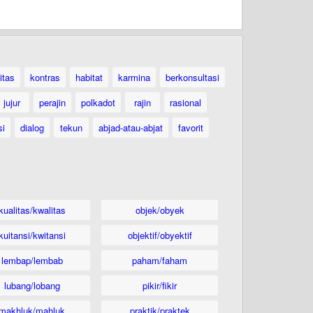
itas
kontras
habitat
karmina
berkonsultasi
jujur
perajin
polkadot
rajin
rasional
si
dialog
tekun
abjad-atau-abjat
favorit
kualitas/kwalitas
objek/obyek
kuitansi/kwitansi
objektif/obyektif
lembap/lembab
paham/faham
lubang/lobang
pikir/fikir
makhluk/mahluk
praktik/praktek