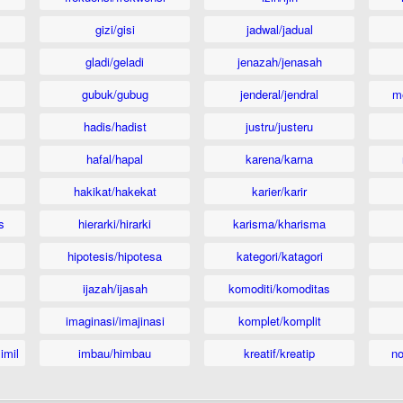
gizi/gisi
jadwal/jadual
gladi/geladi
jenazah/jenasah
gubuk/gubug
jenderal/jendral
m
hadis/hadist
justru/justeru
hafal/hapal
karena/karna
hakikat/hakekat
karier/karir
s
hierarki/hirarki
karisma/kharisma
hipotesis/hipotesa
kategori/katagori
ijazah/ijasah
komoditi/komoditas
imaginasi/imajinasi
komplet/komplit
imil
imbau/himbau
kreatif/kreatip
n