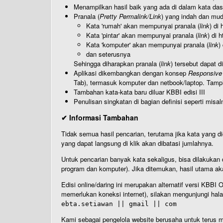
Menampilkan hasil baik yang ada di dalam kata dasa
Pranala (
Pretty Permalink/Link
) yang indah dan muda
Kata 'rumah' akan mempunyai pranala (
link
) di
Kata 'pintar' akan mempunyai pranala (
link
) di 
Kata 'komputer' akan mempunyai pranala (
link
)
dan seterusnya
Sehingga diharapkan pranala (
link
) tersebut dapat d
Aplikasi dikembangkan dengan konsep
Responsive
Tab), termasuk komputer dan netbook/laptop. Tamp
Tambahan kata-kata baru diluar KBBI edisi III
Penulisan singkatan di bagian definisi seperti misal
✔ Informasi Tambahan
Tidak semua hasil pencarian, terutama jika kata yang di
yang dapat langsung di klik akan dibatasi jumlahnya.
Untuk pencarian banyak kata sekaligus, bisa dilakuk
program dan komputer). Jika ditemukan, hasil utama ak
Edisi online/daring ini merupakan alternatif versi KBB
memerlukan koneksi internet), silakan mengunjungi hal
ebta.setiawan || gmail || com
Kami sebagai pengelola website berusaha untuk terus me