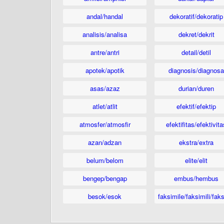
andal/handal
dekoratif/dekoratip
analisis/analisa
dekret/dekrit
antre/antri
detail/detil
apotek/apotik
diagnosis/diagnosa
asas/azaz
durian/duren
atlet/atlit
efektif/efektip
atmosfer/atmosfir
efektifitas/efektivita
azan/adzan
ekstra/extra
belum/belom
elite/elit
bengep/bengap
embus/hembus
besok/esok
faksimile/faksimili/faks