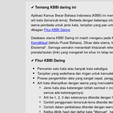
✔ Tentang KBBI daring ini
Aplikasi Kamus Besar Bahasa Indonesia (KBBI) ini me
arti kata (lema/sub lema). Berbeda dengan beberapa sit
warna pembeda untuk jenis kata, tampilan yang pas unt
dibagian
Fitur KBBI Daring
.
Database utama KBBI Daring ini masih mengacu pada KB
Kemdikbud
(dahulu Pusat Bahasa). Diluar data utama, k
Eksternal". Semoga semakin menambah khazanah referensi
pranala/tautan (
link
) yang mengarah ke situs ini tetap te
✔ Fitur KBBI Daring
Pencarian satu kata atau banyak kata sekaligus
Tampilan yang sederhana dan ringan untuk kemud
Proses pengambilan data yang sangat cepat, pengg
Arti kata ditampilkan dengan warna yang memudah
Jenis kata atau keterangan istilah semisal n (
semua ada keterangannya)
Arti ke-1, 2, 3 dan seterusnya ditandai dengan h
Contoh penggunaan lema/sub-lema ditandai den
Contoh dalam peribahasa ditandai dengan warn
Ketika diklik hasil dari daftar kata "Memuat", 