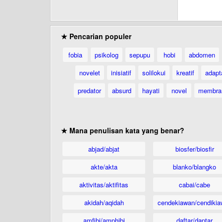
★ Pencarian populer
fobia
psikolog
sepupu
hobi
abdomen
novelet
inisiatif
solilokui
kreatif
adapt
predator
absurd
hayati
novel
membra
★ Mana penulisan kata yang benar?
abjad/abjat
biosfer/biosfir
akte/akta
blanko/blangko
aktivitas/aktifitas
cabai/cabe
akidah/aqidah
cendekiawan/cendikia
amfibi/amphibi
daftar/daptar