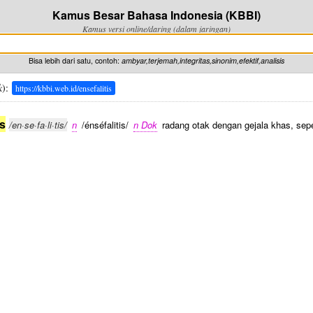
Kamus Besar Bahasa Indonesia (KBBI)
Kamus versi online/daring (dalam jaringan)
Bisa lebih dari satu, contoh:
ambyar,terjemah,integritas,sinonim,efektif,analisis
k
):
https://kbbi.web.id/ensefalitis
is
/en·se·fa·li·tis/
n
/énséfalitis/
n Dok
radang otak dengan gejala khas, sep