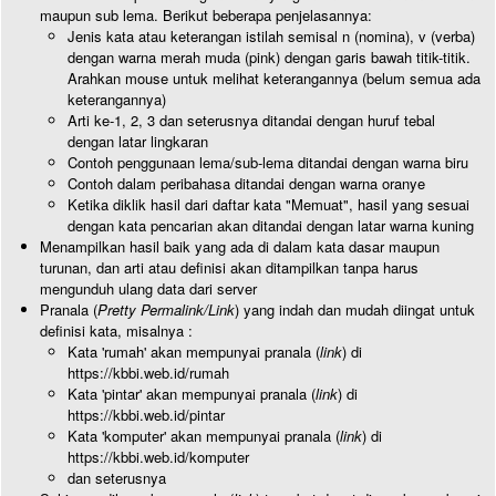
maupun sub lema. Berikut beberapa penjelasannya:
Jenis kata atau keterangan istilah semisal n (nomina), v (verba)
dengan warna merah muda (pink) dengan garis bawah titik-titik.
Arahkan mouse untuk melihat keterangannya (belum semua ada
keterangannya)
Arti ke-1, 2, 3 dan seterusnya ditandai dengan huruf tebal
dengan latar lingkaran
Contoh penggunaan lema/sub-lema ditandai dengan warna biru
Contoh dalam peribahasa ditandai dengan warna oranye
Ketika diklik hasil dari daftar kata "Memuat", hasil yang sesuai
dengan kata pencarian akan ditandai dengan latar warna kuning
Menampilkan hasil baik yang ada di dalam kata dasar maupun
turunan, dan arti atau definisi akan ditampilkan tanpa harus
mengunduh ulang data dari server
Pranala (
Pretty Permalink/Link
) yang indah dan mudah diingat untuk
definisi kata, misalnya :
Kata 'rumah' akan mempunyai pranala (
link
) di
https://kbbi.web.id/rumah
Kata 'pintar' akan mempunyai pranala (
link
) di
https://kbbi.web.id/pintar
Kata 'komputer' akan mempunyai pranala (
link
) di
https://kbbi.web.id/komputer
dan seterusnya