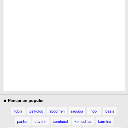
★ Pencarian populer
fobia
psikolog
abdomen
sepupu
hobi
basis
pantun
suvenir
semburat
komoditas
karmina