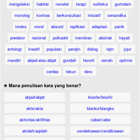
mengoleksi
habitat
novelet
terapi
solilokui
gurindam
monolog
kontras
berkonsultasi
inisiatif
senandika
toraks
novel
absurd
replikasi
adaptasi
panik
predator
rasional
polkadot
membran
abstrak
hayati
antologi
kreatif
populasi
perajin
dialog
rajin
jujur
mandiri
abjad-atau-abjat
gundah
favorit
ramah
optimis
cerdas
tekun
deru
★ Mana penulisan kata yang benar?
abjad/abjat
biosfer/biosfir
akte/akta
blanko/blangko
aktivitas/aktifitas
cabai/cabe
akidah/aqidah
cendekiawan/cendikiawan