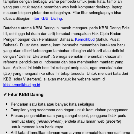
tampilan dengan berbagai warna pembeda untuk jenis kata, tampilan
yang pas untuk segala perambah web baik komputer desktop, laptop
maupun telepon pintar dan sebagainya. Fitur-fitur selengkapnya bisa
dibaca dibagian
Fitur KBBI Daring
.
Database utama KBBI Daring ini masih mengacu pada KBBI Daring Edisi
III, sehingga isi (kata dan arti) tersebut merupakan Hak Cipta Badan
Pengembangan dan Pembinaan Bahasa,
Kemdikbud
(dahulu Pusat
Bahasa). Diluar data utama, kami berusaha menambah kata-kata baru
yang akan diberi keterangan tambahan dibagian akhir arti atau definisi
dengan "Definisi Eksternal". Semoga semakin menambah khazanah
referensi pendidikan di Indonesia dan bisa memberikan manfaat yang
luas. Aplikasi ini lebih bersifat sebagai arsip saja, agar pranala/tautan
(
link
) yang mengarah ke situs ini tetap tersedia. Untuk mencari kata dari
KBBI edisi V (terbaru), silakan merujuk ke website resmi di
kbbi.kemdikbud.go.id
✔ Fitur KBBI Daring
Pencarian satu kata atau banyak kata sekaligus
Tampilan yang sederhana dan ringan untuk kemudahan penggunaan
Proses pengambilan data yang sangat cepat, pengguna tidak perlu
memuat ulang (
reload/refresh
) jendela atau laman web (
website
)
untuk mencari kata berikutnya
Arti kata ditampilkan dengan warna yang memudahkan mencari lema