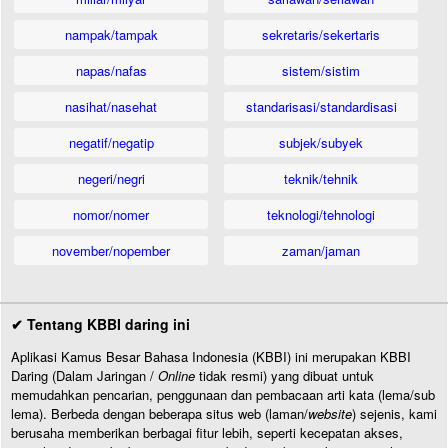
nampak/tampak
sekretaris/sekertaris
napas/nafas
sistem/sistim
nasihat/nasehat
standarisasi/standardisasi
negatif/negatip
subjek/subyek
negeri/negri
teknik/tehnik
nomor/nomer
teknologi/tehnologi
november/nopember
zaman/jaman
✔ Tentang KBBI daring ini
Aplikasi Kamus Besar Bahasa Indonesia (KBBI) ini merupakan KBBI
Daring (Dalam Jaringan /
Online
tidak resmi) yang dibuat untuk
memudahkan pencarian, penggunaan dan pembacaan arti kata (lema/sub
lema). Berbeda dengan beberapa situs web (laman/
website
) sejenis, kami
berusaha memberikan berbagai fitur lebih, seperti kecepatan akses,