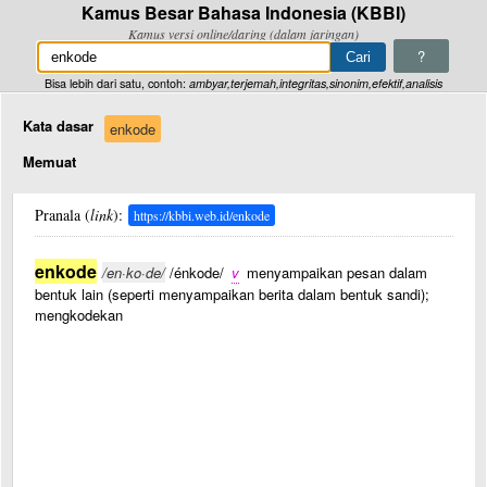
Kamus Besar Bahasa Indonesia (KBBI)
Kamus versi online/daring (dalam jaringan)
?
Bisa lebih dari satu, contoh:
ambyar,terjemah,integritas,sinonim,efektif,analisis
Kata dasar
enkode
Memuat
Pranala (
link
):
https://kbbi.web.id/enkode
enkode
/en·ko·de/
/énkode/
v
menyampaikan pesan dalam
bentuk lain (seperti menyampaikan berita dalam bentuk sandi);
mengkodekan