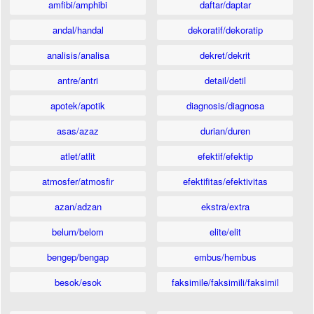
amfibi/amphibi
daftar/daptar
andal/handal
dekoratif/dekoratip
analisis/analisa
dekret/dekrit
antre/antri
detail/detil
apotek/apotik
diagnosis/diagnosa
asas/azaz
durian/duren
atlet/atlit
efektif/efektip
atmosfer/atmosfir
efektifitas/efektivitas
azan/adzan
ekstra/extra
belum/belom
elite/elit
bengep/bengap
embus/hembus
besok/esok
faksimile/faksimili/faksimil