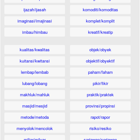
ijazah/ijasah
komoditi/komoditas
imaginasi/imajinasi
komplet/komplit
imbau/himbau
kreatif/kreatip
kualitas/kwalitas
objek/obyek
kuitansi/kwitansi
objektif/obyektif
lembap/lembab
paham/faham
lubang/lobang
pikir/fikir
makhluk/mahluk
praktik/praktek
masjid/mesjid
provinsi/propinsi
metode/metoda
rapot/rapor
menyolok/mencolok
risiko/resiko
miliar/milyar
sariawan/seriawan