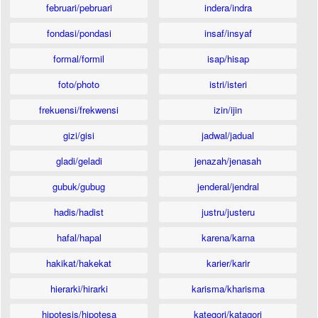
februari/pebruari
indera/indra
fondasi/pondasi
insaf/insyaf
formal/formil
isap/hisap
foto/photo
istri/isteri
frekuensi/frekwensi
izin/ijin
gizi/gisi
jadwal/jadual
gladi/geladi
jenazah/jenasah
gubuk/gubug
jenderal/jendral
hadis/hadist
justru/justeru
hafal/hapal
karena/karna
hakikat/hakekat
karier/karir
hierarki/hirarki
karisma/kharisma
hipotesis/hipotesa
kategori/katagori