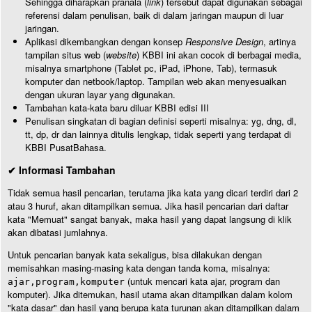
Sehingga diharapkan pranala (
link
) tersebut dapat digunakan sebagai
referensi dalam penulisan, baik di dalam jaringan maupun di luar
jaringan.
Aplikasi dikembangkan dengan konsep
Responsive Design
, artinya
tampilan situs web (
website
) KBBI ini akan cocok di berbagai media,
misalnya smartphone (Tablet pc, iPad, iPhone, Tab), termasuk
komputer dan netbook/laptop. Tampilan web akan menyesuaikan
dengan ukuran layar yang digunakan.
Tambahan kata-kata baru diluar KBBI edisi III
Penulisan singkatan di bagian definisi seperti misalnya: yg, dng, dl,
tt, dp, dr dan lainnya ditulis lengkap, tidak seperti yang terdapat di
KBBI PusatBahasa.
✔ Informasi Tambahan
Tidak semua hasil pencarian, terutama jika kata yang dicari terdiri dari 2
atau 3 huruf, akan ditampilkan semua. Jika hasil pencarian dari daftar
kata "Memuat" sangat banyak, maka hasil yang dapat langsung di klik
akan dibatasi jumlahnya.
Untuk pencarian banyak kata sekaligus, bisa dilakukan dengan
memisahkan masing-masing kata dengan tanda koma, misalnya:
(untuk mencari kata ajar, program dan
ajar,program,komputer
komputer). Jika ditemukan, hasil utama akan ditampilkan dalam kolom
"kata dasar" dan hasil yang berupa kata turunan akan ditampilkan dalam