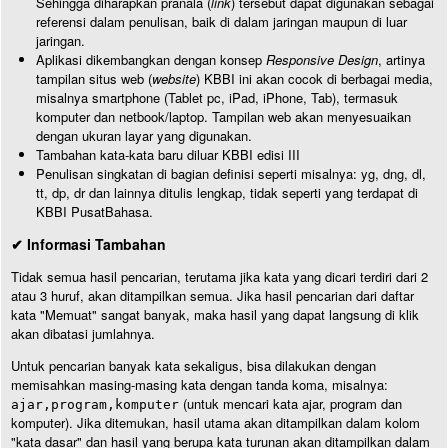
Sehingga diharapkan pranala (
link
) tersebut dapat digunakan sebagai
referensi dalam penulisan, baik di dalam jaringan maupun di luar
jaringan.
Aplikasi dikembangkan dengan konsep
Responsive Design
, artinya
tampilan situs web (
website
) KBBI ini akan cocok di berbagai media,
misalnya smartphone (Tablet pc, iPad, iPhone, Tab), termasuk
komputer dan netbook/laptop. Tampilan web akan menyesuaikan
dengan ukuran layar yang digunakan.
Tambahan kata-kata baru diluar KBBI edisi III
Penulisan singkatan di bagian definisi seperti misalnya: yg, dng, dl,
tt, dp, dr dan lainnya ditulis lengkap, tidak seperti yang terdapat di
KBBI PusatBahasa.
✔ Informasi Tambahan
Tidak semua hasil pencarian, terutama jika kata yang dicari terdiri dari 2
atau 3 huruf, akan ditampilkan semua. Jika hasil pencarian dari daftar
kata "Memuat" sangat banyak, maka hasil yang dapat langsung di klik
akan dibatasi jumlahnya.
Untuk pencarian banyak kata sekaligus, bisa dilakukan dengan
memisahkan masing-masing kata dengan tanda koma, misalnya:
(untuk mencari kata ajar, program dan
ajar,program,komputer
komputer). Jika ditemukan, hasil utama akan ditampilkan dalam kolom
"kata dasar" dan hasil yang berupa kata turunan akan ditampilkan dalam