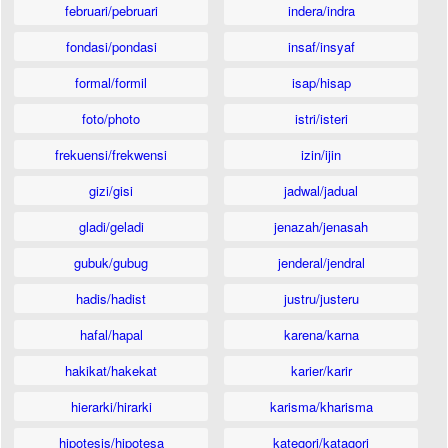
februari/pebruari
indera/indra
fondasi/pondasi
insaf/insyaf
formal/formil
isap/hisap
foto/photo
istri/isteri
frekuensi/frekwensi
izin/ijin
gizi/gisi
jadwal/jadual
gladi/geladi
jenazah/jenasah
gubuk/gubug
jenderal/jendral
hadis/hadist
justru/justeru
hafal/hapal
karena/karna
hakikat/hakekat
karier/karir
hierarki/hirarki
karisma/kharisma
hipotesis/hipotesa
kategori/katagori