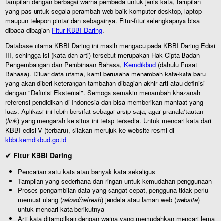
tampilan dengan berbagai warna pembeda untuk jenis kata, tampilan
yang pas untuk segala perambah web baik komputer desktop, laptop
maupun telepon pintar dan sebagainya. Fitur-fitur selengkapnya bisa
dibaca dibagian
Fitur KBBI Daring
.
Database utama KBBI Daring ini masih mengacu pada KBBI Daring Edisi
III, sehingga isi (kata dan arti) tersebut merupakan Hak Cipta Badan
Pengembangan dan Pembinaan Bahasa,
Kemdikbud
(dahulu Pusat
Bahasa). Diluar data utama, kami berusaha menambah kata-kata baru
yang akan diberi keterangan tambahan dibagian akhir arti atau definisi
dengan "Definisi Eksternal". Semoga semakin menambah khazanah
referensi pendidikan di Indonesia dan bisa memberikan manfaat yang
luas. Aplikasi ini lebih bersifat sebagai arsip saja, agar pranala/tautan
(
link
) yang mengarah ke situs ini tetap tersedia. Untuk mencari kata dari
KBBI edisi V (terbaru), silakan merujuk ke website resmi di
kbbi.kemdikbud.go.id
✔ Fitur KBBI Daring
Pencarian satu kata atau banyak kata sekaligus
Tampilan yang sederhana dan ringan untuk kemudahan penggunaan
Proses pengambilan data yang sangat cepat, pengguna tidak perlu
memuat ulang (
reload/refresh
) jendela atau laman web (
website
)
untuk mencari kata berikutnya
Arti kata ditampilkan dengan warna yang memudahkan mencari lema