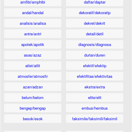
amfibi/amphibi
daftar/daptar
andal/handal
dekoratif/dekoratip
analisis/analisa
dekret/dekrit
antre/antri
detail/detil
apotek/apotik
diagnosis/diagnosa
asas/azaz
durian/duren
atlet/atlit
efektif/efektip
atmosfer/atmosfir
efektifitas/efektivitas
azan/adzan
ekstra/extra
belum/belom
elite/elit
bengep/bengap
embus/hembus
besok/esok
faksimile/faksimili/faksimil