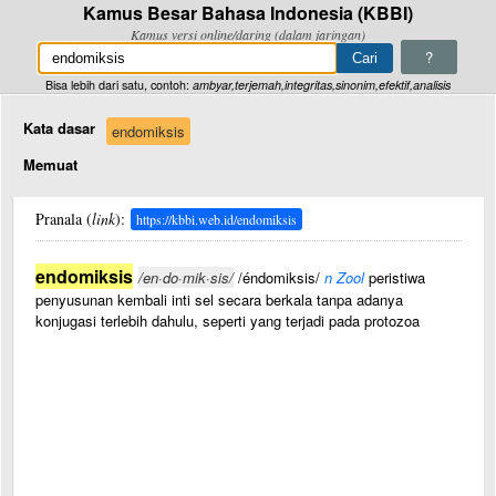
Kamus Besar Bahasa Indonesia (KBBI)
Kamus versi online/daring (dalam jaringan)
?
Bisa lebih dari satu, contoh:
ambyar,terjemah,integritas,sinonim,efektif,analisis
Kata dasar
endomiksis
Memuat
Pranala (
link
):
https://kbbi.web.id/endomiksis
endomiksis
/en·do·mik·sis/
/éndomiksis/
n Zool
peristiwa
penyusunan kembali inti sel secara berkala tanpa adanya
konjugasi terlebih dahulu, seperti yang terjadi pada protozoa