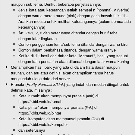
maupun sub lema. Berikut beberapa penjelasannya:
Jenis kata atau keterangan istilah semisal n (nomina), v (verba)
dengan warna merah muda (pink) dengan garis bawah titik-titik.
Arahkan mouse untuk melihat keterangannya (belum semua ada
keterangannya)
Arti ke-1, 2, 3 dan seterusnya ditandai dengan huruf tebal
dengan latar lingkaran
Contoh penggunaan lema/sub-lema ditandai dengan warna biru
Contoh dalam peribahasa ditandai dengan warna oranye
Ketika diklik hasil dari daftar kata "Memuat", hasil yang sesuai
dengan kata pencarian akan ditandai dengan latar warna kuning
Menampilkan hasil baik yang ada di dalam kata dasar maupun
turunan, dan arti atau definisi akan ditampilkan tanpa harus
mengunduh ulang data dari server
Pranala (
Pretty Permalink/Link
) yang indah dan mudah diingat untuk
definisi kata, misalnya :
Kata 'rumah' akan mempunyai pranala (
link
) di
https://kbbi.web.id/rumah
Kata 'pintar' akan mempunyai pranala (
link
) di
https://kbbi.web.id/pintar
Kata 'komputer' akan mempunyai pranala (
link
) di
https://kbbi.web.id/komputer
dan seterusnya