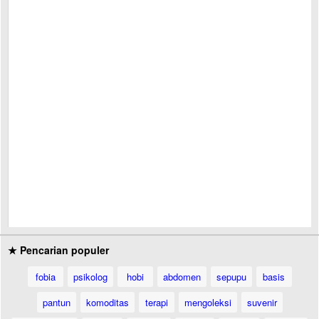
★ Pencarian populer
fobia
psikolog
hobi
abdomen
sepupu
basis
pantun
komoditas
terapi
mengoleksi
suvenir