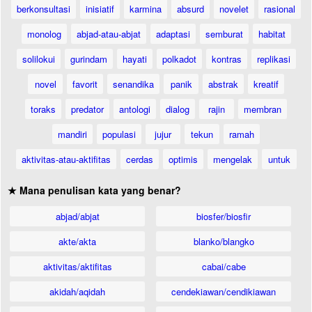
berkonsultasi
inisiatif
karmina
absurd
novelet
rasional
monolog
abjad-atau-abjat
adaptasi
semburat
habitat
solilokui
gurindam
hayati
polkadot
kontras
replikasi
novel
favorit
senandika
panik
abstrak
kreatif
toraks
predator
antologi
dialog
rajin
membran
mandiri
populasi
jujur
tekun
ramah
aktivitas-atau-aktifitas
cerdas
optimis
mengelak
untuk
★ Mana penulisan kata yang benar?
abjad/abjat
biosfer/biosfir
akte/akta
blanko/blangko
aktivitas/aktifitas
cabai/cabe
akidah/aqidah
cendekiawan/cendikiawan