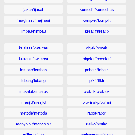
ijazah/ijasah
komoditi/komoditas
imaginasi/imajinasi
komplet/komplit
imbau/himbau
kreatif/kreatip
kualitas/kwalitas
objek/obyek
kuitansi/kwitansi
objektif/obyektif
lembap/lembab
paham/faham
lubang/lobang
pikir/fikir
makhluk/mahluk
praktik/praktek
masjid/mesjid
provinsi/propinsi
metode/metoda
rapot/rapor
menyolok/mencolok
risiko/resiko
miliar/milyar
sariawan/seriawan