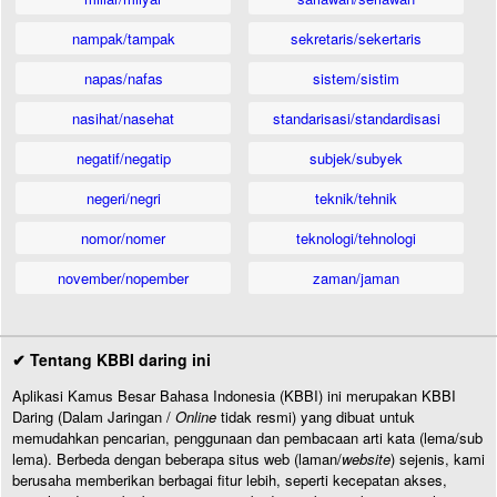
nampak/tampak
sekretaris/sekertaris
napas/nafas
sistem/sistim
nasihat/nasehat
standarisasi/standardisasi
negatif/negatip
subjek/subyek
negeri/negri
teknik/tehnik
nomor/nomer
teknologi/tehnologi
november/nopember
zaman/jaman
✔ Tentang KBBI daring ini
Aplikasi Kamus Besar Bahasa Indonesia (KBBI) ini merupakan KBBI
Daring (Dalam Jaringan /
Online
tidak resmi) yang dibuat untuk
memudahkan pencarian, penggunaan dan pembacaan arti kata (lema/sub
lema). Berbeda dengan beberapa situs web (laman/
website
) sejenis, kami
berusaha memberikan berbagai fitur lebih, seperti kecepatan akses,