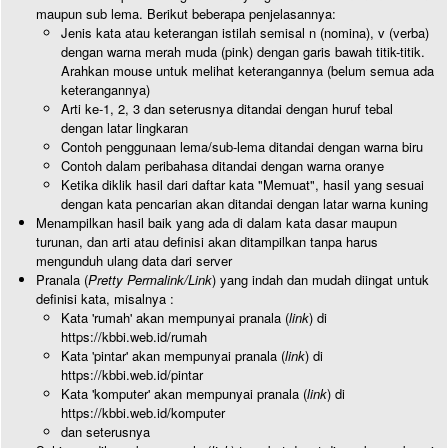
maupun sub lema. Berikut beberapa penjelasannya:
Jenis kata atau keterangan istilah semisal n (nomina), v (verba)
dengan warna merah muda (pink) dengan garis bawah titik-titik.
Arahkan mouse untuk melihat keterangannya (belum semua ada
keterangannya)
Arti ke-1, 2, 3 dan seterusnya ditandai dengan huruf tebal
dengan latar lingkaran
Contoh penggunaan lema/sub-lema ditandai dengan warna biru
Contoh dalam peribahasa ditandai dengan warna oranye
Ketika diklik hasil dari daftar kata "Memuat", hasil yang sesuai
dengan kata pencarian akan ditandai dengan latar warna kuning
Menampilkan hasil baik yang ada di dalam kata dasar maupun
turunan, dan arti atau definisi akan ditampilkan tanpa harus
mengunduh ulang data dari server
Pranala (
Pretty Permalink/Link
) yang indah dan mudah diingat untuk
definisi kata, misalnya :
Kata 'rumah' akan mempunyai pranala (
link
) di
https://kbbi.web.id/rumah
Kata 'pintar' akan mempunyai pranala (
link
) di
https://kbbi.web.id/pintar
Kata 'komputer' akan mempunyai pranala (
link
) di
https://kbbi.web.id/komputer
dan seterusnya