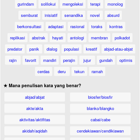
gurindam
solilokui
mengoleksi
terapi
monolog
semburat
inisiatif
senandika
novel
absurd
berkonsultasi
adaptasi
rasional
toraks
kontras
replikasi
abstrak
hayati
antologi
membran
polkadot
predator
panik
dialog
populasi
kreatif
abjad-atau-abjat
rajin
favorit
mandiri
perajin
jujur
gundah
optimis
cerdas
deru
tekun
ramah
★ Mana penulisan kata yang benar?
abjad/abjat
biosfer/biosfir
akte/akta
blanko/blangko
aktivitas/aktifitas
cabai/cabe
akidah/aqidah
cendekiawan/cendikiawan