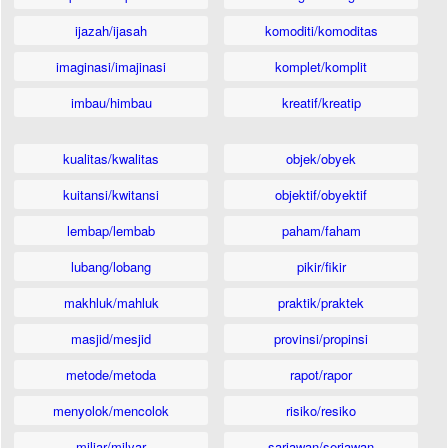
ijazah/ijasah
komoditi/komoditas
imaginasi/imajinasi
komplet/komplit
imbau/himbau
kreatif/kreatip
kualitas/kwalitas
objek/obyek
kuitansi/kwitansi
objektif/obyektif
lembap/lembab
paham/faham
lubang/lobang
pikir/fikir
makhluk/mahluk
praktik/praktek
masjid/mesjid
provinsi/propinsi
metode/metoda
rapot/rapor
menyolok/mencolok
risiko/resiko
miliar/milyar
sariawan/seriawan