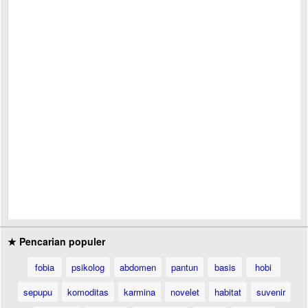
★ Pencarian populer
fobia
psikolog
abdomen
pantun
basis
hobi
sepupu
komoditas
karmina
novelet
habitat
suvenir