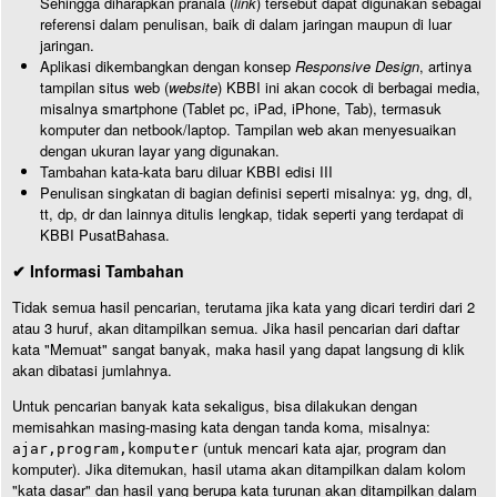
Sehingga diharapkan pranala (
link
) tersebut dapat digunakan sebagai
referensi dalam penulisan, baik di dalam jaringan maupun di luar
jaringan.
Aplikasi dikembangkan dengan konsep
Responsive Design
, artinya
tampilan situs web (
website
) KBBI ini akan cocok di berbagai media,
misalnya smartphone (Tablet pc, iPad, iPhone, Tab), termasuk
komputer dan netbook/laptop. Tampilan web akan menyesuaikan
dengan ukuran layar yang digunakan.
Tambahan kata-kata baru diluar KBBI edisi III
Penulisan singkatan di bagian definisi seperti misalnya: yg, dng, dl,
tt, dp, dr dan lainnya ditulis lengkap, tidak seperti yang terdapat di
KBBI PusatBahasa.
✔ Informasi Tambahan
Tidak semua hasil pencarian, terutama jika kata yang dicari terdiri dari 2
atau 3 huruf, akan ditampilkan semua. Jika hasil pencarian dari daftar
kata "Memuat" sangat banyak, maka hasil yang dapat langsung di klik
akan dibatasi jumlahnya.
Untuk pencarian banyak kata sekaligus, bisa dilakukan dengan
memisahkan masing-masing kata dengan tanda koma, misalnya:
(untuk mencari kata ajar, program dan
ajar,program,komputer
komputer). Jika ditemukan, hasil utama akan ditampilkan dalam kolom
"kata dasar" dan hasil yang berupa kata turunan akan ditampilkan dalam