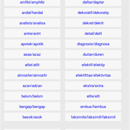
amfibi/amphibi
daftar/daptar
andal/handal
dekoratif/dekoratip
analisis/analisa
dekret/dekrit
antre/antri
detail/detil
apotek/apotik
diagnosis/diagnosa
asas/azaz
durian/duren
atlet/atlit
efektif/efektip
atmosfer/atmosfir
efektifitas/efektivitas
azan/adzan
ekstra/extra
belum/belom
elite/elit
bengep/bengap
embus/hembus
besok/esok
faksimile/faksimili/faksimil