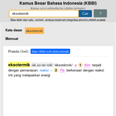
Kamus Besar Bahasa Indonesia (KBBI)
Kamus versi online/daring (dalam jaringan)
?
Bisa lebih dari satu, contoh:
ambyar,terjemah,integritas,sinonim,efektif,analisis
Kata dasar
eksotermik
Memuat
Pranala (
link
):
https://kbbi.web.id/eksotermik
eksotermik
/ek·so·ter·mik/
/éksotérmik/
a
Kim
terjadi
1
dengan pemanasan:
reaksi --;
Fis
berkenaan dengan reaksi
2
inti yang melepaskan energi