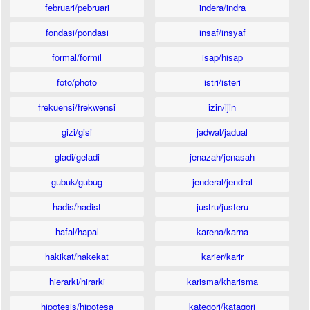
februari/pebruari
indera/indra
fondasi/pondasi
insaf/insyaf
formal/formil
isap/hisap
foto/photo
istri/isteri
frekuensi/frekwensi
izin/ijin
gizi/gisi
jadwal/jadual
gladi/geladi
jenazah/jenasah
gubuk/gubug
jenderal/jendral
hadis/hadist
justru/justeru
hafal/hapal
karena/karna
hakikat/hakekat
karier/karir
hierarki/hirarki
karisma/kharisma
hipotesis/hipotesa
kategori/katagori