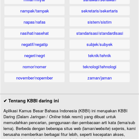
nampak/tampak
sekretaris/sekertaris
napas/nafas
sistem/sistim
nasihat/nasehat
standarisasi/standardisasi
negatif/negatip
subjek/subyek
negeri/negri
teknik/tehnik
nomor/nomer
teknologi/tehnologi
november/nopember
zaman/jaman
✔ Tentang KBBI daring ini
Aplikasi Kamus Besar Bahasa Indonesia (KBBI) ini merupakan KBBI
Daring (Dalam Jaringan /
Online
tidak resmi) yang dibuat untuk
memudahkan pencarian, penggunaan dan pembacaan arti kata (lema/sub
lema). Berbeda dengan beberapa situs web (laman/
website
) sejenis, kami
berusaha memberikan berbagai fitur lebih, seperti kecepatan akses,