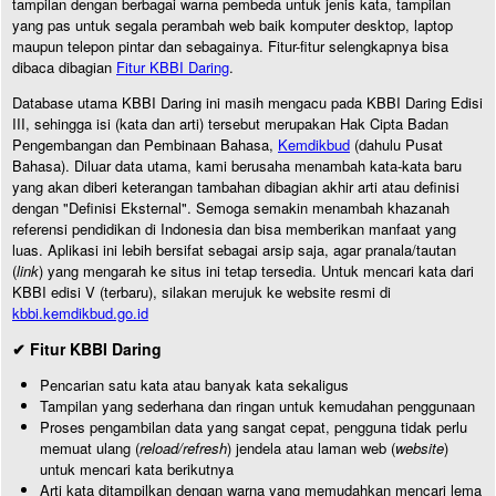
tampilan dengan berbagai warna pembeda untuk jenis kata, tampilan
yang pas untuk segala perambah web baik komputer desktop, laptop
maupun telepon pintar dan sebagainya. Fitur-fitur selengkapnya bisa
dibaca dibagian
Fitur KBBI Daring
.
Database utama KBBI Daring ini masih mengacu pada KBBI Daring Edisi
III, sehingga isi (kata dan arti) tersebut merupakan Hak Cipta Badan
Pengembangan dan Pembinaan Bahasa,
Kemdikbud
(dahulu Pusat
Bahasa). Diluar data utama, kami berusaha menambah kata-kata baru
yang akan diberi keterangan tambahan dibagian akhir arti atau definisi
dengan "Definisi Eksternal". Semoga semakin menambah khazanah
referensi pendidikan di Indonesia dan bisa memberikan manfaat yang
luas. Aplikasi ini lebih bersifat sebagai arsip saja, agar pranala/tautan
(
link
) yang mengarah ke situs ini tetap tersedia. Untuk mencari kata dari
KBBI edisi V (terbaru), silakan merujuk ke website resmi di
kbbi.kemdikbud.go.id
✔ Fitur KBBI Daring
Pencarian satu kata atau banyak kata sekaligus
Tampilan yang sederhana dan ringan untuk kemudahan penggunaan
Proses pengambilan data yang sangat cepat, pengguna tidak perlu
memuat ulang (
reload/refresh
) jendela atau laman web (
website
)
untuk mencari kata berikutnya
Arti kata ditampilkan dengan warna yang memudahkan mencari lema