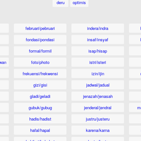
deru
optimis
februari/pebruari
indera/indra
fondasi/pondasi
insaf/insyaf
formal/formil
isap/hisap
wan
foto/photo
istri/isteri
frekuensi/frekwensi
izin/ijin
gizi/gisi
jadwal/jadual
gladi/geladi
jenazah/jenasah
gubuk/gubug
jenderal/jendral
m
hadis/hadist
justru/justeru
hafal/hapal
karena/karna