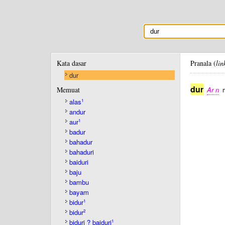
Kata dasar
Pranala (
lin
dur
dur
Memuat
Ar n
m
alas
1
andur
aur
1
badur
bahadur
bahaduri
baiduri
baju
bambu
bayam
bidur
1
bidur
2
biduri ? baiduri
1