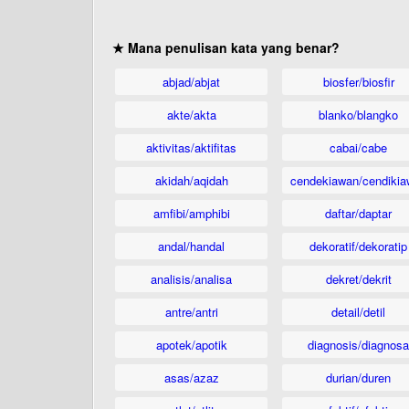
★ Mana penulisan kata yang benar?
abjad/abjat
biosfer/biosfir
akte/akta
blanko/blangko
aktivitas/aktifitas
cabai/cabe
akidah/aqidah
cendekiawan/cendikia
amfibi/amphibi
daftar/daptar
andal/handal
dekoratif/dekoratip
analisis/analisa
dekret/dekrit
antre/antri
detail/detil
apotek/apotik
diagnosis/diagnosa
asas/azaz
durian/duren