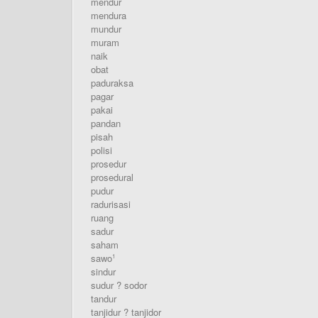
mendur
mendura
mundur
muram
naik
obat
paduraksa
pagar
pakai
pandan
pisah
polisi
prosedur
prosedural
pudur
radurisasi
ruang
sadur
saham
sawo
1
sindur
sudur ? sodor
tandur
tanjidur ? tanjidor