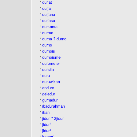
duriat
durja
durjana
durjasa
durkarsa
durma
durna ? durno
durno
durnois
durnoisme
durometer
dursila
duru
duruwiksa
enduro
geledur
gurnadur
ibadurahman
ikan
jidor ? 2jidur
jidur
1
jidur
2
kamar
1