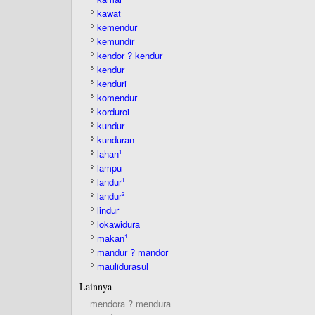
kawat
kemendur
kemundir
kendor ? kendur
kendur
kenduri
komendur
korduroi
kundur
kunduran
lahan
1
lampu
landur
1
landur
2
lindur
lokawidura
makan
1
mandur ? mandor
maulidurasul
Lainnya
mendora ? mendura