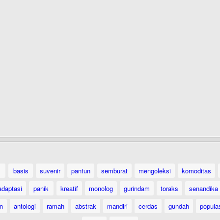
basis
suvenir
pantun
semburat
mengoleksi
komoditas
adaptasi
panik
kreatif
monolog
gurindam
toraks
senandika
n
antologi
ramah
abstrak
mandiri
cerdas
gundah
popula