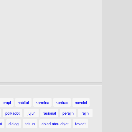
terapi
habitat
karmina
kontras
novelet
polkadot
jujur
rasional
perajin
rajin
si
dialog
tekun
abjad-atau-abjat
favorit