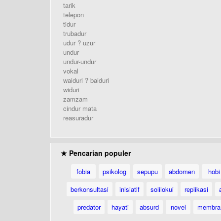
tarik
telepon
tidur
trubadur
udur ? uzur
undur
undur-undur
vokal
waiduri ? baiduri
widuri
zamzam
cindur mata
reasuradur
★ Pencarian populer
fobia
psikolog
sepupu
abdomen
hobi
berkonsultasi
inisiatif
solilokui
replikasi
predator
hayati
absurd
novel
membra