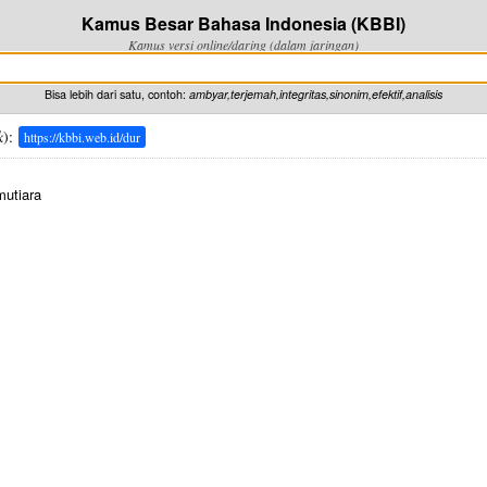
Kamus Besar Bahasa Indonesia (KBBI)
Kamus versi online/daring (dalam jaringan)
Bisa lebih dari satu, contoh:
ambyar,terjemah,integritas,sinonim,efektif,analisis
k
):
https://kbbi.web.id/dur
utiara