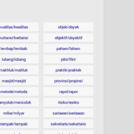
kualitas/kwalitas
objek/obyek
kuitansi/kwitansi
objektif/obyektif
lembap/lembab
paham/faham
lubang/lobang
pikir/fikir
makhluk/mahluk
praktik/praktek
masjid/mesjid
provinsi/propinsi
metode/metoda
rapot/rapor
enyolok/mencolok
risiko/resiko
miliar/milyar
sariawan/seriawan
nampak/tampak
sekretaris/sekertaris