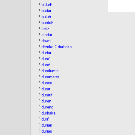
biduri
2
budur
buluh
buntal
2
cek
2
cindur
dawai
deraka ? durhaka
dudur
dura
1
dura
2
duralumin
duramater
durasi
durat
duratif
duren
dureng
durhaka
duri
1
durian
durias