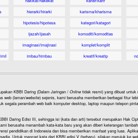
hakikat/hakekat
karier/karir
s
hierarki/hirarki
karisma/kharisma
hipotesis/hipotesa
kategori/katagori
ijazah/ijasah
komoditi/komoditas
imaginasi/imajinasi
komplet/komplit
imil
imbau/himbau
kreatif/kreatip
n
rupakan KBBI Daring (Dalam Jaringan /
Online
tidak resmi) yang dibuat unt
us web (laman/
website
) sejenis, kami berusaha memberikan berbagai fitur leb
uk segala perambah web baik komputer desktop, laptop maupun telepon pintar 
BI Daring Edisi III, sehingga isi (kata dan arti) tersebut merupakan Hak
ami berusaha menambah kata-kata baru yang akan diberi keterangan tambahan d
 pendidikan di Indonesia dan bisa memberikan manfaat yang luas. Aplikasi i
rsedia. Untuk mencari kata dari KBBI edisi V (terbaru), silakan merujuk ke we