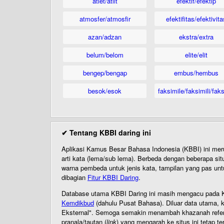
atlet/atlit
efektif/efektip
atmosfer/atmosfir
efektifitas/efektivita
azan/adzan
ekstra/extra
belum/belom
elite/elit
bengep/bengap
embus/hembus
besok/esok
faksimile/faksimili/faks
✔ Tentang KBBI daring ini
Aplikasi Kamus Besar Bahasa Indonesia (KBBI) ini me
arti kata (lema/sub lema). Berbeda dengan beberapa sit
warna pembeda untuk jenis kata, tampilan yang pas unt
dibagian
Fitur KBBI Daring
.
Database utama KBBI Daring ini masih mengacu pada KB
Kemdikbud
(dahulu Pusat Bahasa). Diluar data utama, k
Eksternal". Semoga semakin menambah khazanah referensi
pranala/tautan (
link
) yang mengarah ke situs ini tetap te