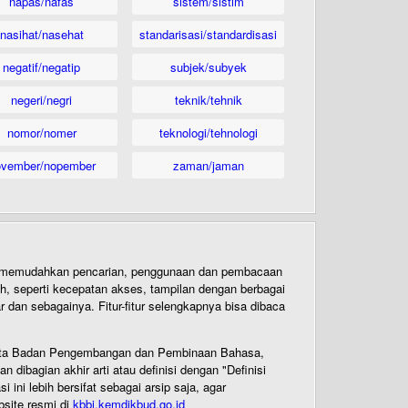
napas/nafas
sistem/sistim
nasihat/nasehat
standarisasi/standardisasi
negatif/negatip
subjek/subyek
negeri/negri
teknik/tehnik
nomor/nomer
teknologi/tehnologi
ovember/nopember
zaman/jaman
uk memudahkan pencarian, penggunaan dan pembacaan
ih, seperti kecepatan akses, tampilan dengan berbagai
dan sebagainya. Fitur-fitur selengkapnya bisa dibaca
 Cipta Badan Pengembangan dan Pembinaan Bahasa,
ibagian akhir arti atau definisi dengan "Definisi
ni lebih bersifat sebagai arsip saja, agar
bsite resmi di
kbbi.kemdikbud.go.id