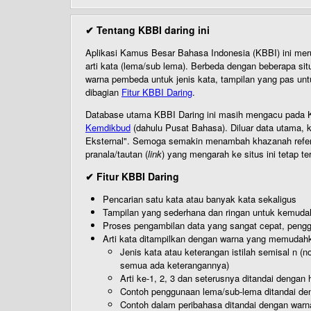
✔ Tentang KBBI daring ini
Aplikasi Kamus Besar Bahasa Indonesia (KBBI) ini me
arti kata (lema/sub lema). Berbeda dengan beberapa sit
warna pembeda untuk jenis kata, tampilan yang pas unt
dibagian
Fitur KBBI Daring
.
Database utama KBBI Daring ini masih mengacu pada KB
Kemdikbud
(dahulu Pusat Bahasa). Diluar data utama, k
Eksternal". Semoga semakin menambah khazanah referensi
pranala/tautan (
link
) yang mengarah ke situs ini tetap te
✔ Fitur KBBI Daring
Pencarian satu kata atau banyak kata sekaligus
Tampilan yang sederhana dan ringan untuk kemud
Proses pengambilan data yang sangat cepat, pengg
Arti kata ditampilkan dengan warna yang memudah
Jenis kata atau keterangan istilah semisal n (
semua ada keterangannya)
Arti ke-1, 2, 3 dan seterusnya ditandai dengan h
Contoh penggunaan lema/sub-lema ditandai den
Contoh dalam peribahasa ditandai dengan warn