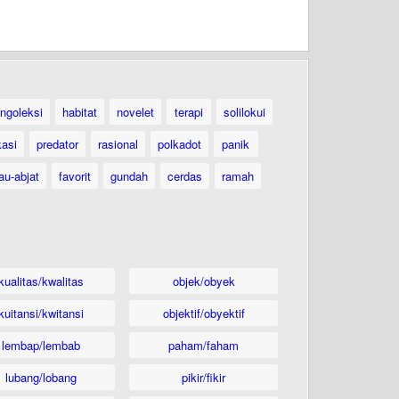
ngoleksi
habitat
novelet
terapi
solilokui
kasi
predator
rasional
polkadot
panik
au-abjat
favorit
gundah
cerdas
ramah
kualitas/kwalitas
objek/obyek
kuitansi/kwitansi
objektif/obyektif
lembap/lembab
paham/faham
lubang/lobang
pikir/fikir