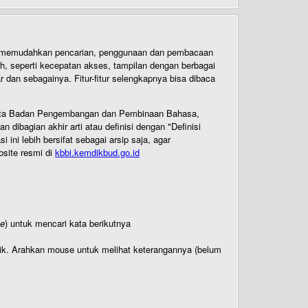
uk memudahkan pencarian, penggunaan dan pembacaan
ih, seperti kecepatan akses, tampilan dengan berbagai
dan sebagainya. Fitur-fitur selengkapnya bisa dibaca
 Cipta Badan Pengembangan dan Pembinaan Bahasa,
ibagian akhir arti atau definisi dengan "Definisi
ni lebih bersifat sebagai arsip saja, agar
bsite resmi di
kbbi.kemdikbud.go.id
te
) untuk mencari kata berikutnya
titik. Arahkan mouse untuk melihat keterangannya (belum