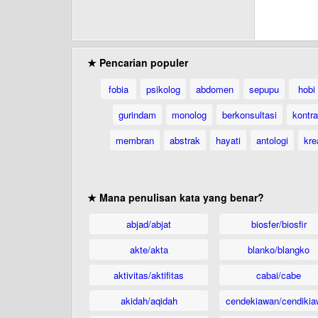
★ Pencarian populer
fobia
psikolog
abdomen
sepupu
hobi
gurindam
monolog
berkonsultasi
kontr
membran
abstrak
hayati
antologi
kre
★ Mana penulisan kata yang benar?
abjad/abjat
biosfer/biosfir
akte/akta
blanko/blangko
aktivitas/aktifitas
cabai/cabe
akidah/aqidah
cendekiawan/cendikia