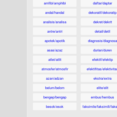
amfibi/amphibi
daftar/daptar
andal/handal
dekoratif/dekoratip
analisis/analisa
dekret/dekrit
antre/antri
detail/detil
apotek/apotik
diagnosis/diagnosa
asas/azaz
durian/duren
atlet/atlit
efektif/efektip
atmosfer/atmosfir
efektifitas/efektivita
azan/adzan
ekstra/extra
belum/belom
elite/elit
bengep/bengap
embus/hembus
besok/esok
faksimile/faksimili/faks