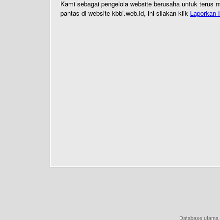
Kami sebagai pengelola website berusaha untuk terus me
pantas di website kbbi.web.id, ini silakan klik
Laporkan I
Database utama 