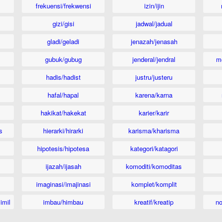
frekuensi/frekwensi
izin/ijin
gizi/gisi
jadwal/jadual
gladi/geladi
jenazah/jenasah
gubuk/gubug
jenderal/jendral
m
hadis/hadist
justru/justeru
hafal/hapal
karena/karna
hakikat/hakekat
karier/karir
s
hierarki/hirarki
karisma/kharisma
hipotesis/hipotesa
kategori/katagori
ijazah/ijasah
komoditi/komoditas
imaginasi/imajinasi
komplet/komplit
imil
imbau/himbau
kreatif/kreatip
n