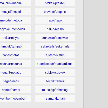
makhluk/mahluk
praktik/praktek
masjid/mesjid
provinsi/propinsi
metode/metoda
rapot/rapor
enyolok/mencolok
risiko/resiko
miliar/milyar
sariawan/seriawan
nampak/tampak
sekretaris/sekertaris
napas/nafas
sistem/sistim
nasihat/nasehat
standarisasi/standardisasi
negatif/negatip
subjek/subyek
negeri/negri
teknik/tehnik
nomor/nomer
teknologi/tehnologi
ovember/nopember
zaman/jaman