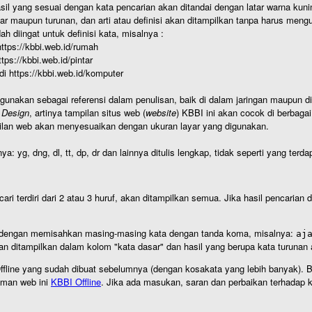
hasil yang sesuai dengan kata pencarian akan ditandai dengan latar warna kuni
r maupun turunan, dan arti atau definisi akan ditampilkan tanpa harus mengu
h diingat untuk definisi kata, misalnya :
 https://kbbi.web.id/rumah
https://kbbi.web.id/pintar
 di https://kbbi.web.id/komputer
igunakan sebagai referensi dalam penulisan, baik di dalam jaringan maupun di 
 Design
, artinya tampilan situs web (
website
) KBBI ini akan cocok di berbaga
ilan web akan menyesuaikan dengan ukuran layar yang digunakan.
nya: yg, dng, dl, tt, dp, dr dan lainnya ditulis lengkap, tidak seperti yang te
cari terdiri dari 2 atau 3 huruf, akan ditampilkan semua. Jika hasil pencarian
an dengan memisahkan masing-masing kata dengan tanda koma, misalnya:
aj
an ditampilkan dalam kolom "kata dasar" dan hasil yang berupa kata turuna
I Offline yang sudah dibuat sebelumnya (dengan kosakata yang lebih banyak). 
aman web ini
KBBI Offline
. Jika ada masukan, saran dan perbaikan terhadap kb