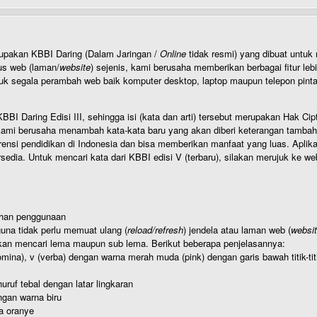
rupakan KBBI Daring (Dalam Jaringan /
Online
tidak resmi) yang dibuat unt
us web (laman/
website
) sejenis, kami berusaha memberikan berbagai fitur leb
uk segala perambah web baik komputer desktop, laptop maupun telepon pintar 
BI Daring Edisi III, sehingga isi (kata dan arti) tersebut merupakan Hak
ami berusaha menambah kata-kata baru yang akan diberi keterangan tambahan d
 pendidikan di Indonesia dan bisa memberikan manfaat yang luas. Aplikasi i
rsedia. Untuk mencari kata dari KBBI edisi V (terbaru), silakan merujuk ke we
ahan penggunaan
una tidak perlu memuat ulang (
reload/refresh
) jendela atau laman web (
websi
kan mencari lema maupun sub lema. Berikut beberapa penjelasannya:
nomina), v (verba) dengan warna merah muda (pink) dengan garis bawah titik-
uruf tebal dengan latar lingkaran
gan warna biru
a oranye