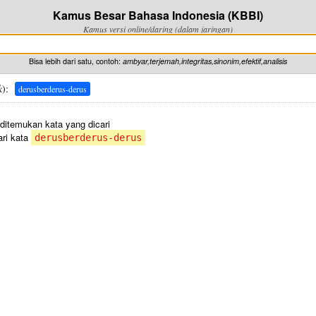
Kamus Besar Bahasa Indonesia (KBBI)
Kamus versi online/daring (dalam jaringan)
Bisa lebih dari satu, contoh:
ambyar,terjemah,integritas,sinonim,efektif,analisis
k
):
derusberderus-derus
 ditemukan kata yang dicari
ri kata
derusberderus-derus