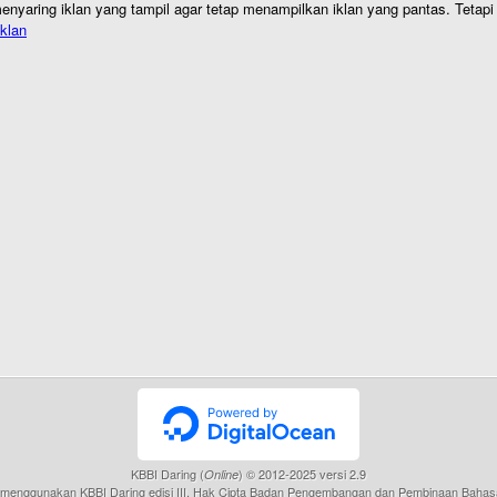
nyaring iklan yang tampil agar tetap menampilkan iklan yang pantas. Tetapi j
klan
KBBI Daring (
) © 2012-2025 versi 2.9
Online
menggunakan KBBI Daring edisi III, Hak Cipta Badan Pengembangan dan Pembinaan Bahas