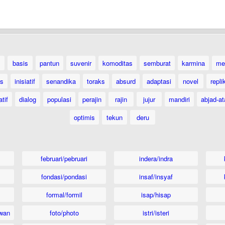
basis
pantun
suvenir
komoditas
semburat
karmina
me
as
inisiatif
senandika
toraks
absurd
adaptasi
novel
repli
atif
dialog
populasi
perajin
rajin
jujur
mandiri
abjad-at
optimis
tekun
deru
februari/pebruari
indera/indra
fondasi/pondasi
insaf/insyaf
formal/formil
isap/hisap
wan
foto/photo
istri/isteri