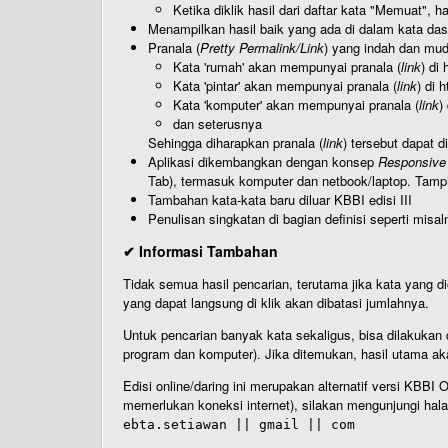
Ketika diklik hasil dari daftar kata "Memuat", 
Menampilkan hasil baik yang ada di dalam kata dasa
Pranala (
Pretty Permalink/Link
) yang indah dan muda
Kata 'rumah' akan mempunyai pranala (
link
) di
Kata 'pintar' akan mempunyai pranala (
link
) di 
Kata 'komputer' akan mempunyai pranala (
link
)
dan seterusnya
Sehingga diharapkan pranala (
link
) tersebut dapat d
Aplikasi dikembangkan dengan konsep
Responsive
Tab), termasuk komputer dan netbook/laptop. Tamp
Tambahan kata-kata baru diluar KBBI edisi III
Penulisan singkatan di bagian definisi seperti misal
✔ Informasi Tambahan
Tidak semua hasil pencarian, terutama jika kata yang di
yang dapat langsung di klik akan dibatasi jumlahnya.
Untuk pencarian banyak kata sekaligus, bisa dilakuk
program dan komputer). Jika ditemukan, hasil utama ak
Edisi online/daring ini merupakan alternatif versi KBB
memerlukan koneksi internet), silakan mengunjungi hal
ebta.setiawan || gmail || com