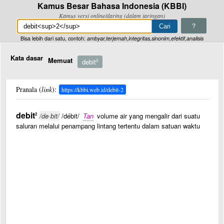
Kamus Besar Bahasa Indonesia (KBBI)
Kamus versi online/daring (dalam jaringan)
?
Bisa lebih dari satu, contoh:
ambyar,terjemah,integritas,sinonim,efektif,analisis
Kata dasar
Memuat
debit
2
Pranala (
link
):
https://kbbi.web.id/debit-2
debit
2
/de·bit/
/débit/
Tan
volume air yang mengalir dari suatu
saluran melalui penampang lintang tertentu dalam satuan waktu