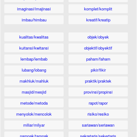
imaginasi/imajinasi
komplet/komplit
imbau/himbau
kreatif/kreatip
kualitas/kwalitas
objek/obyek
kuitansi/kwitansi
objektif/obyektif
lembap/lembab
paham/faham
lubang/lobang
pikir/fikir
makhluk/mahluk
praktik/praktek
masjid/mesjid
provinsi/propinsi
metode/metoda
rapot/rapor
menyolok/mencolok
risiko/resiko
miliar/milyar
sariawan/seriawan
nampak/tampak
sekretaris/sekertaris