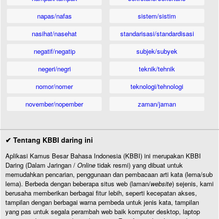
napas/nafas
sistem/sistim
nasihat/nasehat
standarisasi/standardisasi
negatif/negatip
subjek/subyek
negeri/negri
teknik/tehnik
nomor/nomer
teknologi/tehnologi
november/nopember
zaman/jaman
✔ Tentang KBBI daring ini
Aplikasi Kamus Besar Bahasa Indonesia (KBBI) ini merupakan KBBI
Daring (Dalam Jaringan /
Online
tidak resmi) yang dibuat untuk
memudahkan pencarian, penggunaan dan pembacaan arti kata (lema/sub
lema). Berbeda dengan beberapa situs web (laman/
website
) sejenis, kami
berusaha memberikan berbagai fitur lebih, seperti kecepatan akses,
tampilan dengan berbagai warna pembeda untuk jenis kata, tampilan
yang pas untuk segala perambah web baik komputer desktop, laptop