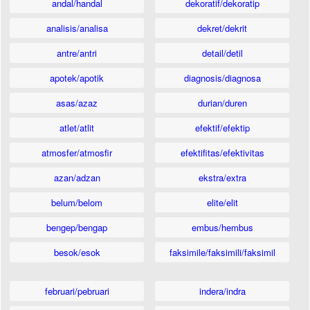
andal/handal
dekoratif/dekoratip
analisis/analisa
dekret/dekrit
antre/antri
detail/detil
apotek/apotik
diagnosis/diagnosa
asas/azaz
durian/duren
atlet/atlit
efektif/efektip
atmosfer/atmosfir
efektifitas/efektivitas
azan/adzan
ekstra/extra
belum/belom
elite/elit
bengep/bengap
embus/hembus
besok/esok
faksimile/faksimili/faksimil
februari/pebruari
indera/indra