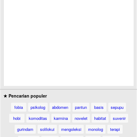
★ Pencarian populer
fobia
psikolog
abdomen
pantun
basis
sepupu
hobi
komoditas
karmina
novelet
habitat
suvenir
gurindam
solilokui
mengoleksi
monolog
terapi