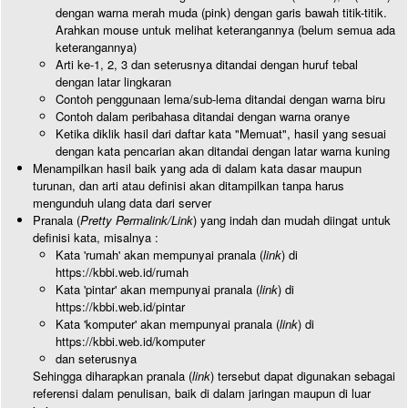
dengan warna merah muda (pink) dengan garis bawah titik-titik.
Arahkan mouse untuk melihat keterangannya (belum semua ada
keterangannya)
Arti ke-1, 2, 3 dan seterusnya ditandai dengan huruf tebal
dengan latar lingkaran
Contoh penggunaan lema/sub-lema ditandai dengan warna biru
Contoh dalam peribahasa ditandai dengan warna oranye
Ketika diklik hasil dari daftar kata "Memuat", hasil yang sesuai
dengan kata pencarian akan ditandai dengan latar warna kuning
Menampilkan hasil baik yang ada di dalam kata dasar maupun
turunan, dan arti atau definisi akan ditampilkan tanpa harus
mengunduh ulang data dari server
Pranala (
Pretty Permalink/Link
) yang indah dan mudah diingat untuk
definisi kata, misalnya :
Kata 'rumah' akan mempunyai pranala (
link
) di
https://kbbi.web.id/rumah
Kata 'pintar' akan mempunyai pranala (
link
) di
https://kbbi.web.id/pintar
Kata 'komputer' akan mempunyai pranala (
link
) di
https://kbbi.web.id/komputer
dan seterusnya
Sehingga diharapkan pranala (
link
) tersebut dapat digunakan sebagai
referensi dalam penulisan, baik di dalam jaringan maupun di luar