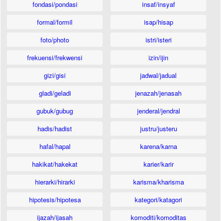
fondasi/pondasi
insaf/insyaf
formal/formil
isap/hisap
foto/photo
istri/isteri
frekuensi/frekwensi
izin/ijin
gizi/gisi
jadwal/jadual
gladi/geladi
jenazah/jenasah
gubuk/gubug
jenderal/jendral
hadis/hadist
justru/justeru
hafal/hapal
karena/karna
hakikat/hakekat
karier/karir
hierarki/hirarki
karisma/kharisma
hipotesis/hipotesa
kategori/katagori
ijazah/ijasah
komoditi/komoditas