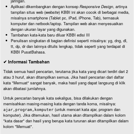
jaringan.
Aplikasi dikembangkan dengan konsep
Responsive Design
, artinya
tampilan situs web (
website
) KBBI ini akan cocok di berbagai media,
misalnya smartphone (Tablet pc, iPad, iPhone, Tab), termasuk
komputer dan netbook/laptop. Tampilan web akan menyesuaikan
dengan ukuran layar yang digunakan.
Tambahan kata-kata baru diluar KBBI edisi III
Penulisan singkatan di bagian definisi seperti misalnya: yg, dng, dl,
tt, dp, dr dan lainnya ditulis lengkap, tidak seperti yang terdapat di
KBBI PusatBahasa.
✔ Informasi Tambahan
Tidak semua hasil pencarian, terutama jika kata yang dicari terdiri dari 2
atau 3 huruf, akan ditampilkan semua. Jika hasil pencarian dari daftar
kata "Memuat" sangat banyak, maka hasil yang dapat langsung di klik
akan dibatasi jumlahnya.
Untuk pencarian banyak kata sekaligus, bisa dilakukan dengan
memisahkan masing-masing kata dengan tanda koma, misalnya:
(untuk mencari kata ajar, program dan
ajar,program,komputer
komputer). Jika ditemukan, hasil utama akan ditampilkan dalam kolom
"kata dasar" dan hasil yang berupa kata turunan akan ditampilkan dalam
kolom "Memuat".