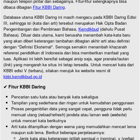
maupun telepon pintar dan sebagainya. Fitur-fitur selengkapnya bisa
dibaca dibagian
Fitur KBBI Daring
.
Database utama KBBI Daring ini masih mengacu pada KBBI Daring Edisi
III, sehingga isi (kata dan arti) tersebut merupakan Hak Cipta Badan
Pengembangan dan Pembinaan Bahasa,
Kemdikbud
(dahulu Pusat
Bahasa). Diluar data utama, kami berusaha menambah kata-kata baru
yang akan diberi keterangan tambahan dibagian akhir arti atau definisi
dengan "Definisi Eksternal". Semoga semakin menambah khazanah
referensi pendidikan di Indonesia dan bisa memberikan manfaat yang
luas. Aplikasi ini lebih bersifat sebagai arsip saja, agar pranala/tautan
(
link
) yang mengarah ke situs ini tetap tersedia. Untuk mencari kata dari
KBBI edisi V (terbaru), silakan merujuk ke website resmi di
kbbi.kemdikbud.go.id
✔ Fitur KBBI Daring
Pencarian satu kata atau banyak kata sekaligus
Tampilan yang sederhana dan ringan untuk kemudahan penggunaan
Proses pengambilan data yang sangat cepat, pengguna tidak perlu
memuat ulang (
reload/refresh
) jendela atau laman web (
website
)
untuk mencari kata berikutnya
Arti kata ditampilkan dengan warna yang memudahkan mencari lema
maupun sub lema. Berikut beberapa penjelasannya:
Jenis kata atau keterangan istilah semisal n (nomina), v (verba)