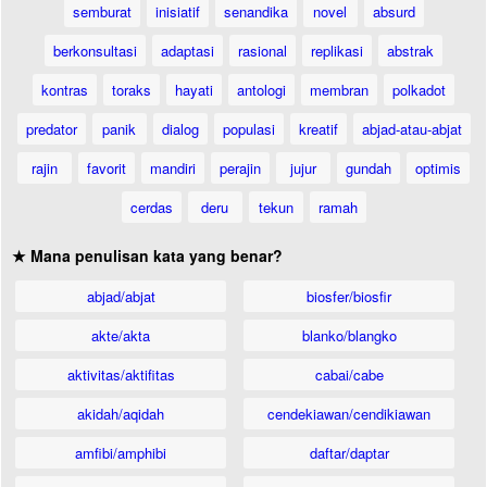
semburat
inisiatif
senandika
novel
absurd
berkonsultasi
adaptasi
rasional
replikasi
abstrak
kontras
toraks
hayati
antologi
membran
polkadot
predator
panik
dialog
populasi
kreatif
abjad-atau-abjat
rajin
favorit
mandiri
perajin
jujur
gundah
optimis
cerdas
deru
tekun
ramah
★ Mana penulisan kata yang benar?
abjad/abjat
biosfer/biosfir
akte/akta
blanko/blangko
aktivitas/aktifitas
cabai/cabe
akidah/aqidah
cendekiawan/cendikiawan
amfibi/amphibi
daftar/daptar